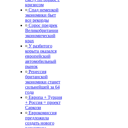
кризисом
¤
Спад немецкой
экономики бьет
все рекорды
¤
Сорос предрек
Великобритании
экономический
крах
¤
У разбитого
корыта оказался
европейский
автомобильный
рынок
¤
Рецессия
британской
экономики станет
сильнейшей за 64
года
¤
Европа + Турция
+ Россия = проект
Саркози
¤
Еврокомиссия
предложила
создать нового