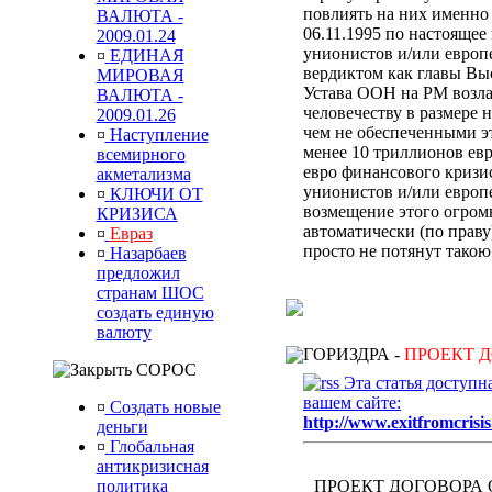
повлиять на них именн
ВАЛЮТА -
06.11.1995 по настоящее
2009.01.24
унионистов и/или европ
¤
ЕДИНАЯ
вердиктом
как главы Выс
МИРОВАЯ
Устава ООН
на РМ
возл
ВАЛЮТА -
человечеству
в размере 
2009.01.26
чем не обеспеченными э
¤
Наступление
менее 10 триллионов ев
всемирного
евро финансового кризи
акметализма
унионистов и/или европ
¤
КЛЮЧИ ОТ
возмещение
этого
огром
КРИЗИСА
автоматически (по прав
¤
Евраз
просто не потянут тако
¤
Назарбаев
предложил
странам ШОС
создать единую
валюту
ГОРИЗДРА -
ПРОЕКТ 
СОРОС
Эта статья доступн
вашем сайте:
¤
Создать новые
http://www.exitfromcrisis
деньги
¤
Глобальная
антикризисная
политика
ПРОЕКТ ДОГОВОРА 