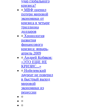
удар глобального
кризиса?
¤
МВФ оценил
потери мировой
экономики от
кризиса в четыре
триллиона
долларов
¤
Хронология
развития
финансового
кризиса: январь-
апрель 2009
¤
Андрей Кобяков:
«ЭТО ЕЩЕ НЕ
КРИЗИС...»
¤
Нобелевский
лауреат не поверил
в быстрый выход
мировой
экономики из
рецессии
¤
¤
¤