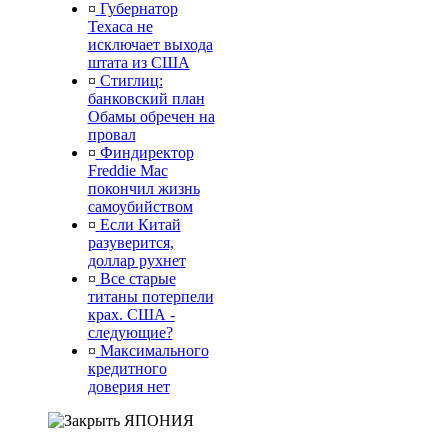
¤
Губернатор
Техаса не
исключает выхода
штата из США
¤
Стиглиц:
банковский план
Обамы обречен на
провал
¤
Финдиректор
Freddie Mac
покончил жизнь
самоубийством
¤
Если Китай
разуверится,
доллар рухнет
¤
Все старые
титаны потерпели
крах. США -
следующие?
¤
Максимального
кредитного
доверия нет
ЯПОНИЯ