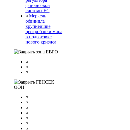
регулятора
финансовой
системы ЕС
¤
Меркель
обвинила
крупнейшие
центробанки мира
в подготовке
нового кризиса
зона ЕВРО
¤
¤
¤
ГЕНСЕК
ООН
¤
¤
¤
¤
¤
¤
¤