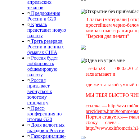
апрельских
тезисов
Открытие без прибамбас
¤
Предложения
России к G20
Статьи (материалы) отк
¤
Кремль
простейшем черно-белом 
представит новую
компактные страницы пр
валюту
"Версия для печати".
¤
Треть резервов
России в ценных
бумагах США
¤
Россия будет
Одна из угроз мне
лоббировать
sertan23 — 08.02.201
общемировую
захватывает и
валюту
¤
Россия
где же ты такой умный п
призывает
вернуться к
МЫ ТЕБЯ БЫСТРО ЧИК
золотому
стандарту
ссылка —
http://ava.md/n
¤
Пресс-
prezidenta.html#commenta
конференция по
Портал атакуется— главн
итогам G20
сбоку — слева -
¤
Доля валютных
http://www.exitfromcris.h
вкладов в России
¤
Газохранилище-