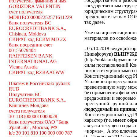
государства РМ и разосл
получатель, фамилия и имя
государственным структ
GORIZDRA VALENTIN
юридическим структура
счет получателя
представительствам ООН
MD81EC000002252571611229
так далее.
банк получателя BC
EUROCREDITBANK S.A.,
Уже налицо сенсационн
Chisinau, Moldova
материалов по освобожд
СВИФТ код ECBM MD 2X
банк посредник счет
- 05.10.2018 ведущий ю
00155079404
Никифорчук)
ВЫНУЖД
RAIFFEISEN BANK
(http://nokta.md/румынс
INTERNATIONAL AG
силы постановлений Ко
Vienna Austria
неконституционными со
СВИФТ код RZBAATWW
Конституционный суд Р
Уголовно-процессуальног
Платеж в Российских рублях
превентивную меру можн
RUB
без применения физичес
Получатель BC
вреда жизни и здоровью
EUROCREDITBANK S.A.,
преступной группой или
Кишинев Молдова
⁄подсудимый не призна
счета получателя
Конституционный суд РМ
30111810000010000028
характер (т.е.
имеет обр
банк получателя ОАО "Банк
августа текущего года -
УралСиб", Москва, РФ
«нормы».
А это ключев
k/c 30 101 810 100 000 000 787
9 - 15 января 2017 года