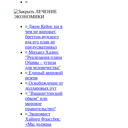
¤
ЛЕЧЕНИЕ
ЭКОНОМИКИ
¤
Джон Кейнс ни в
чем не виноват:
бреттон-вудского
яда его план не
предусматривал
¤
Михаил Хазин:
"Реализация плана
Обамы – угроза
для человечества"
¤
Единый мировой
резерв
¤
Освобождение от
долларовых пут
¤
"Вашингтонский
обком" или
мировое
правительство?
¤
Экономист
Хайнер Флассбек:
«Мы должны