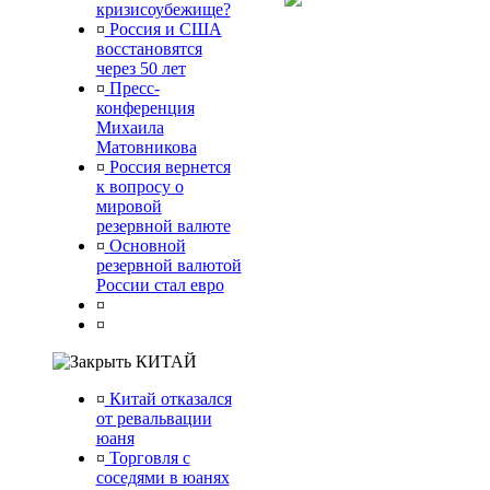
кризисоубежище?
¤
Россия и США
восстановятся
через 50 лет
¤
Пресс-
конференция
Михаила
Матовникова
¤
Россия вернется
к вопросу о
мировой
резервной валюте
¤
Основной
резервной валютой
России стал евро
¤
¤
КИТАЙ
¤
Китай отказался
от ревальвации
юаня
¤
Торговля с
соседями в юанях