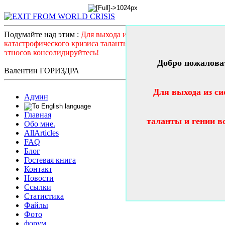
Подумайте над этим :
Для выхода из системного
катастрофического кризиса таланты и гении всех стран и
этносов консолидируйтесь!
Добро пожалова
Валентин ГОРИЗДРА
Для выхода из си
Админ
Главная
таланты и гении в
Обо мне.
AllArticles
FAQ
Блог
Гостевая книга
Контакт
Новости
Ссылки
Статистика
Файлы
Фото
форум