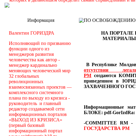
Информация
ПО ОСВОБОЖДЕНИЮ РМ -
Валентин ГОРИЗДРА
НА ПОРТАЛЕ 
МАТЕРИАЛ
Исполняющий по призванию
функции одного из
менеджеров развития
человечества как автор -
В Республике Молдова
менеджер кардинально
отсутствии лег
меняющих человеческий мир
РМ
создаются
КОМИТ
32 глобальных
приведенном в Ю
революционных
ЗАХВАЧЕННОГО ГОС
взаимосвязанных проектов —
комплексного системного
плана по выходу из кризиса -
руководитель и главный
Информационные ма
редактор создаваемой сети
БЛОКЕ: pdf-GorIzdRa:
информационных порталов
«ВЫХОД ИЗ КРИЗИСА»
-COMMITTEE RM
-
(первый базовый
ГОСУДАРСТВА РМ
информационный портал