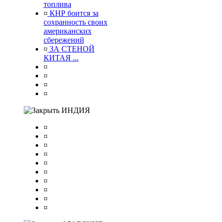
топлива
¤
КНР боится за
сохранность своих
американских
сбережений
¤
ЗА СТЕНОЙ
КИТАЯ ...
¤
¤
¤
¤
ИНДИЯ
¤
¤
¤
¤
¤
¤
¤
¤
¤
¤