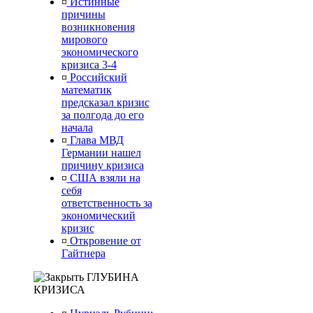
¤
Истинные
причины
возникновения
мирового
экономического
кризиса 3-4
¤
Российский
математик
предсказал кризис
за полгода до его
начала
¤
Глава МВД
Германии нашел
причину кризиса
¤
США взяли на
себя
ответственность за
экономический
кризис
¤
Откровение от
Гайтнера
ГЛУБИНА
КРИЗИСА