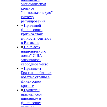
экономическом
кризисе
"англосаксонскую"
систему
регулирования
¤
Причиной
финансового
кризиса стала
алчность, считают
в Ватикане
¤
На "Часах
национального
долга" США
закончилось
свободное место
¤
Президент
Бразилии обвинил
богатые страны в
финансовом
кризисе
¤
Гринспен
признал себя
виновным в
финансовом