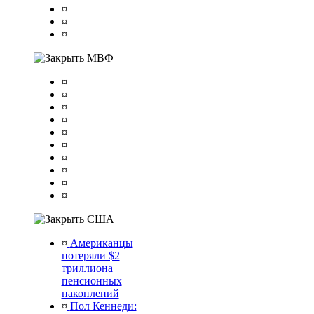
¤
¤
¤
МВФ
¤
¤
¤
¤
¤
¤
¤
¤
¤
¤
США
¤
Американцы
потеряли $2
триллиона
пенсионных
накоплений
¤
Пол Кеннеди: