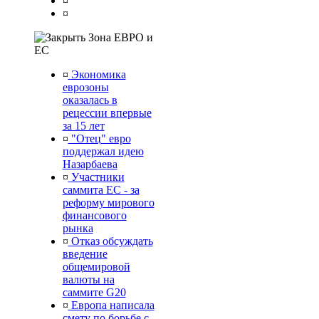
¤
¤
Зона ЕВРО и
ЕС
¤
Экономика
еврозоны
оказалась в
рецессии впервые
за 15 лет
¤
"Отец" евро
поддержал идею
Назарбаева
¤
Участники
саммита ЕС - за
реформу мирового
финансового
рынка
¤
Отказ обсуждать
введение
общемировой
валюты на
саммите G20
¤
Европа написала
смету по борьбе с