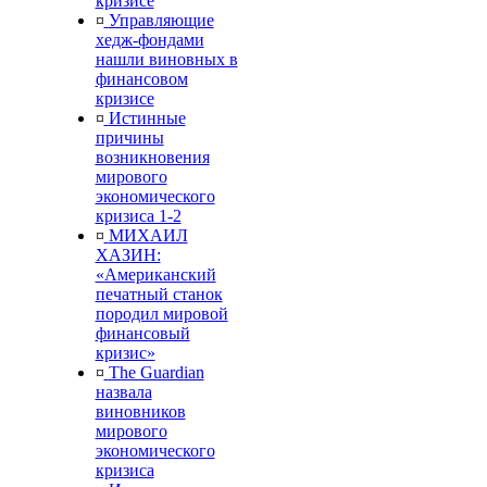
кризисе
¤
Управляющие
хедж-фондами
нашли виновных в
финансовом
кризисе
¤
Истинные
причины
возникновения
мирового
экономического
кризиса 1-2
¤
МИХАИЛ
ХАЗИН:
«Американский
печатный станок
породил мировой
финансовый
кризис»
¤
The Guardian
назвала
виновников
мирового
экономического
кризиса