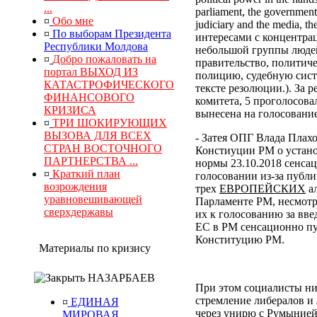
...
parliament, the government, 
¤
Обо мне
judiciary and the media, 
¤
По выборам Президента
интересами с концентра
Республики Молдова
небольшой группы людей
¤
Добро пожаловать на
правительство, политич
портал ВЫХОД ИЗ
полицию, судебную сист
КАТАСТРОФИЧЕСКОГО
тексте резолюции.). За
ФИНАНСОВОГО
комитета, 5 проголосова
КРИЗИСА
вынесена на голосование
¤
ТРИ ШОКИРУЮЩИХ
ВЫЗОВА ДЛЯ ВСЕХ
- Затея ОПГ Влада Плах
СТРАН ВОСТОЧНОГО
Констиуции РМ о устано
ПАРТНЕРСТВА ...
нормы 23.10.2018 сенса
¤
Краткий план
голосовании из-за публи
возрождения
трех
ЕВРОПЕЙСКИХ
ал
уравновешивающей
Парламенте РМ, несмотр
сверхдержавы
их к голосованию за вв
ЕС в РМ сенсационно пу
Конституцию РМ.
Материалы по кризису
НАЗАРБАЕВ
При этом социалисты ни
стремление либералов и 
¤
ЕДИНАЯ
через унирю с Румынией
МИРОВАЯ