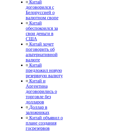
¤
Китай
договорился с
Белоруссией о
валютном свопе
¤
Китай
обеспокоился за
свои деньги в
США
¤
Китай хочет
поговорить об
альтернативной
валюте
¤
Китай
предложил новую
резервную валюту
¤
Китай и
Аргентина
договорились о
торговле без
долларов
¤
Доллар в
заложниках
¤
Китай объявил о
плане создания
госрезервов