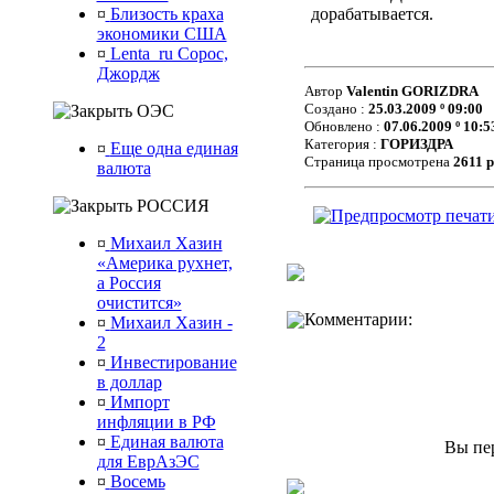
¤
Близость краха
дорабатывается.
экономики США
¤
Lenta_ru Сорос,
Джордж
Автор
Valentin GORIZDRA
Создано :
25.03.2009 º 09:00
ОЭС
Обновлено :
07.06.2009 º 10:5
Категория :
ГОРИЗДРА
¤
Еще одна единая
Страница просмотрена
2611 р
валюта
РОССИЯ
¤
Михаил Хазин
«Америка рухнет,
а Россия
очистится»
Комментарии:
¤
Михаил Хазин -
2
¤
Инвестирование
в доллар
¤
Импорт
инфляции в РФ
¤
Единая валюта
Вы пе
для ЕврАзЭС
¤
Восемь