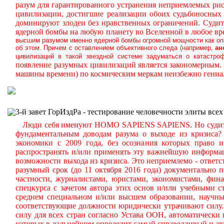
разум для гарантированного устранения неприемлемых ри
цивилизации, достигшие реализации обоих судьбоносных
доминируют злодеи без нравственных ограничений.
Судите
ядерной бомбы на любую планету во Вселенной в любое вре
высшим разумом именно ядерной бомбы огромной мощности как опе
об этом. Причем с оставлением объективного следа (например,
ан
цивилизаций в такой звездной системе задуматься о катастро
появление разумных цивилизаций является закономерным.
машины времени) по космическим меркам неизбежно гениал
3-й завет ГорИздРа - тестирование человечности элиты всех
Люди себя именуют HOMO SAPIENS SAPIENS. Но судите са
фундаментальным доводам разума о выходе из кризиса?
экономики с 2009 года, без осознания которых право и
распространять и/или применять эту важнейшую информ
возможности выхода из кризиса. Это неприемлемо - ответс
разумный срок (до 11 октября 2016 года) документально
частности, журналистами, юристами, экономистами, фина
спецкурса с зачетом автора этих основ и/или учебными 
среднем специальном и/или высшем образовании, научны
соответствующие должности юридически утрачивают силу.
силу для всех стран согласно Устава ООН, автоматически
которых в дальнейшем определит самый справедливый и ав