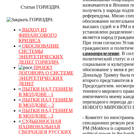
назначаются в Японии по
Статьи ГОРИЗДРА
получить у народа подт
референдума.
Мною специ
ГОРИЗДРА
обоснование нелегально
высших судей и в РМ и 
¤
ВЫХОД ИЗ
установлено разделение 
ФИНАНСОВОГО
является народ (граждан
КРИЗИСА
При этом согласно Уста
¤
ОБОСНОВАНИЕ
гражданских и политиче
СИСТЕМЫ
самоопределение
. В си
ЭНЕРГЕТИЧЕСКИХ
политический статус и с
ДЕНЕГ ГОРИЗДРА
социальное и культурное
ПРОЕКТ
обоснование у меня в р
ДОГОВОРА О СИСТЕМЕ
Дональду Трампу была п
ЭНЕРГЕТИЧЕСКИХ
второго представителя в
ДЕНЕГ
Председателем. несмотр
¤
ПЫТКИ НАД ГЕНИЕМ
теневого мирового прави
В МОЛДОВЕ - 1
импичмента моему канди
¤
ПЫТКИ НАД ГЕНИЕМ
переходного периода
В МОЛДОВЕ – 2
НОВОГО МИРОВОГО ПОР
¤
ПЫТКИ НАД ГЕНИЕМ
В МОЛДОВЕ - 3
- Комитет по иностранн
¤
СУДЬБОНОСНАЯ
сенсационно резкую рез
НАЦИОНАЛЬНАЯ
РМ (Moldova is captured by
СВЕРХИДЕЯ РУССКИХ
political power in the hand