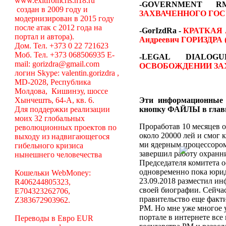
www.exitfromcris.h18.ru
-GOVERNMENT
создан в 2009 году и
ЗАХВАЧЕННОГО ГОС
модернизирован в 2015 году
после атак с 2012 года на
-GorIzdRa -
КРАТКАЯ
портал и автора).
Андреевич ГОРИЗДРА (
Дом. Тел. +373 0 22 721623
Моб. Тел. +373 068506935 E-
-LEGAL DIALO
mail: gorizdra@gmail.com
ОСВОБОЖДЕНИИ ЗА
логин Skype: valentin.gorizdra ,
MD-2028, Республика
Молдова, Кишинэу, шоссе
Хынчешть, 64-А, кв. 6.
Эти информационные 
Для поддержки реализации
кнопку ФАЙЛЫ в глав
моих 32 глобальных
Проработав 10 месяцев о
революционных проектов по
около 20000 лей и смог 
выходу из надвигающегося
ми ядерным процессором
гибельного кризиса
завершил работу охранни
нынешнего человечества
Председателя комитета 
одновременно пока юрид
Кошельки WebMoney:
23.09.2018 разместил ин
R406244805323,
своей биографии. Сейча
E704323262706,
правительство еще факт
Z383672903962.
РМ. Но мне уже многое у
портале в интернете вс
Переводы в Евро EUR