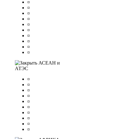
¤
¤
¤
¤
¤
¤
¤
¤
¤
¤
АСЕАН и
АТЭС
¤
¤
¤
¤
¤
¤
¤
¤
¤
¤