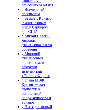
глобальную
рецессию за 60 лет
¤
Всемирный
пессимизм
¤
Баффет: Кризис
станет вторым
Перл-Харбором
для США
¤
Михаил Хазин:
мировая
финансовая элита
обречена
¤
Мировой
финансовый
кризис заметно
сократил
знаменитый
«Список Форбс»
¤
Глава МВФ:
Кризис может
привести к
социальной
напряженности и
войнам
¤
Нас ждет новый