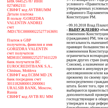
БИК 044525787 ИНН
условного «Правительст
0274062111
утвержденных условным
СВИФТ код AVTBRUMM
избранного Парламенто
Детали платежа
Конституции РМ.
В пользу /GORIZDRA
VALENTIN ANDREI
- 09.10.2018 Влад Плахо
счет
-
ВЫНУЖДЕННО
объя
/MD17EC000000225277163691
изменению Конституции 
(гражданами) РМ, тем с
Платеж в GBP
нелегальность нынешней
получатель, фамилия и имя
правящее большинство в
GORIZDRA VALENTIN
измененения Конституци
счет получателя
ограничиться всенародн
MD81EC000002252571611229
рядом других стран (н
банк получателя BC
Союзом), а назначение 
EUROCREDITBANK S.A.,
прежним и аннулируя ре
Chisinau, Moldova
апелляционном и/или ка
СВИФТ код ECBM MD 2X
прежнему по своему про
банк посредник счет
непосредтвенно граждана
30111826800012000061
штата. Более того, при э
URALSIB BANK, Moscow,
выбираются правительст
Russia
дополнительной проверки
СВИФТ код AVTB RU MM
господствующие в общес
утвержден в ходе рефер
ближайшими общенацион