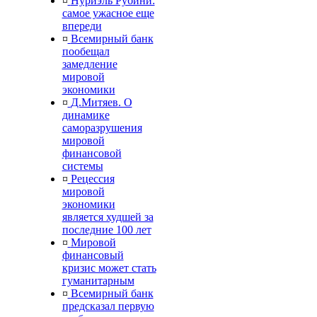
¤
Нуриэль Рубини:
самое ужасное еще
впереди
¤
Всемирный банк
пообещал
замедление
мировой
экономики
¤
Д.Митяев. О
динамике
саморазрушения
мировой
финансовой
системы
¤
Рецессия
мировой
экономики
является худшей за
последние 100 лет
¤
Мировой
финансовый
кризис может стать
гуманитарным
¤
Всемирный банк
предсказал первую