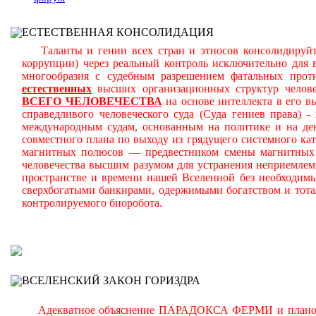
ЕСТЕСТВЕННАЯ КОНСОЛИДАЦИЯ
Таланты и гении всех стран и этносов консолидируйте
коррупции) через реальный контроль исключительно для
многообразия с судебным разрешением фатальных про
естественных
высших организационных структур челове
ВСЕГО ЧЕЛОВЕЧЕСТВА
на основе интеллекта в его в
справедливого человеческого суда (Суда гениев права)
международным судам, основанным на политике и на ден
совместного плана по выходу из грядущего системного кат
магнитных полюсов — предвестником смены магнитных 
человечества высшим разумом для устранения неприемле
пространстве и времени нашей Вселенной без необходим
сверхбогатыми банкирами, одержимыми богатством и тота
контролируемого биоробота.
В
ВСЕЛЕНСКИЙ ЗАКОН ГОРИЗДРА
Адекватное объяснение ПАРАДОКСА ФЕРМИ и планомерн