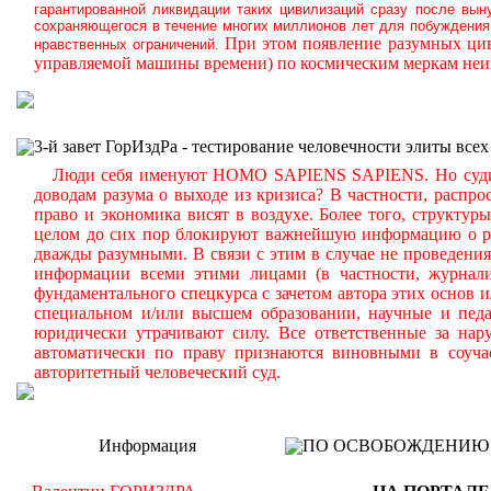
гарантированной ликвидации таких цивилизаций сразу после вын
сохраняющегося в течение многих миллионов лет для побуждения 
При этом появление разумных цив
нравственных ограничений.
управляемой машины времени) по космическим меркам неиз
3-й завет ГорИздРа - тестирование человечности элиты всех
Люди себя именуют HOMO SAPIENS SAPIENS. Но судите с
доводам разума о выходе из кризиса? В частности, распр
право и экономика висят в воздухе. Более того, структу
целом до сих пор блокируют важнейшую информацию о реа
дважды разумными. В связи с этим в случае не проведени
информации всеми этими лицами (в частности, журналис
фундаментального спецкурса с зачетом автора этих основ 
специальном и/или высшем образовании, научные и педа
юридически утрачивают силу. Все ответственные за нар
автоматически по праву признаются виновными в соуча
авторитетный человеческий суд.
Информация
ПО ОСВОБОЖДЕНИЮ РМ -