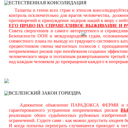
ЕСТЕСТВЕННАЯ КОНСОЛИДАЦИЯ
Таланты и гении всех стран и этносов консолидируйтесь
контроль исключительно для врагов человечества, должн
противоречий и принуждение лидеров наций к миру с ней
ЕГО ПРАВО НА СПРАВЕДЛИВОЕ ВЫЖИВАНИЕ И Р
Совета сверхгениев и самого авторитетного и справедлив
Безопасности ООН и международным судам, основанным н
совместного плана по выходу из грядущего системного кат
предвестником смены магнитных полюсов с пропаданием 
неприемлемых рисков при неизбежном создании эффективн
человеческого мира и поэтапным развертыванием третьей
над каждым человеком до превращения каждого в непреры
В
ВСЕЛЕНСКИЙ ЗАКОН ГОРИЗДРА
Адекватное объяснение ПАРАДОКСА ФЕРМИ и планом
гарантированного устранения неприемлемых рисков
В
реализации обоих судьбоносных рубежных изобретени
ограничений.
Судите сами - как можно допустить злодеев 
И когда попытка переиграть случившееся приводит к пет