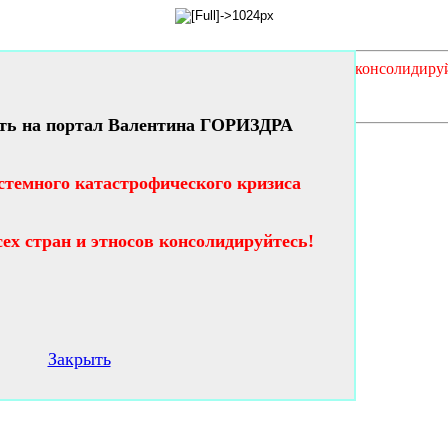
кого кризиса таланты и гении всех стран и этносов консолидиру
ть на портал Валентина ГОРИЗДРА
стемного катастрофического кризиса
сех стран и этносов консолидируйтесь!
Закрыть