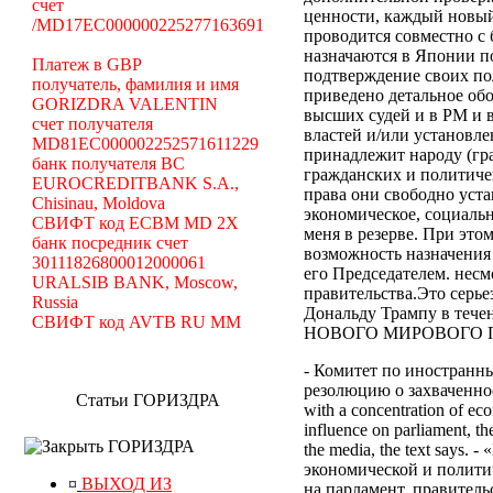
счет
ценности, каждый новый
/MD17EC000000225277163691
проводится совместно с
назначаются в Японии по
Платеж в GBP
подтверждение своих по
получатель, фамилия и имя
приведено детальное об
GORIZDRA VALENTIN
высших судей и в РМ и 
счет получателя
властей и/или установле
MD81EC000002252571611229
принадлежит народу (гр
банк получателя BC
гражданских и политиче
EUROCREDITBANK S.A.,
права они свободно уст
Chisinau, Moldova
экономическое, социальн
СВИФТ код ECBM MD 2X
меня в резерве. При эт
банк посредник счет
возможность назначения
30111826800012000061
его Председателем. нес
URALSIB BANK, Moscow,
правительства.Это серь
Russia
Дональду Трампу в те
СВИФТ код AVTB RU MM
НОВОГО МИРОВОГО ПОР
- Комитет по иностранн
резолюцию о захваченност
Статьи ГОРИЗДРА
with a concentration of eco
influence on parliament, the
ГОРИЗДРА
the media, the text says
экономической и полити
¤
ВЫХОД ИЗ
на парламент, правител