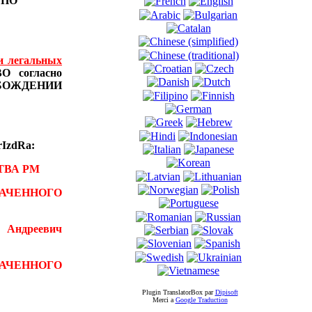
Ы
ПО
и легальных
 согласно
БОЖДЕНИИ
IzdRa:
ТВА РМ
АЧЕННОГО
 Андреевич
ВАЧЕННОГО
Plugin TranslatorBox par
Dipisoft
Merci а
Google Traduction