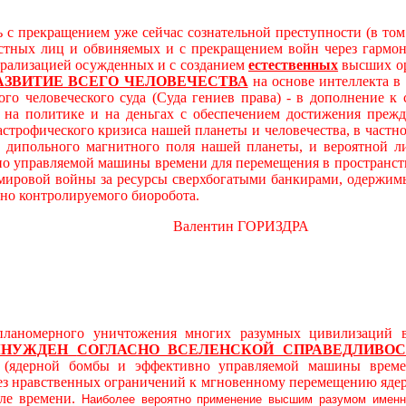
 с прекращением уже сейчас сознательной преступности (в то
остных лиц и обвиняемых и с прекращением войн через гарм
трализацией осужденных и с созданием
естественных
высших ор
АЗВИТИЕ ВСЕГО ЧЕЛОВЕЧЕСТВА
на основе интеллекта в
ого человеческого суда (Суда гениев права) - в дополнение 
а политике и на деньгах с обеспечением достижения прежде
астрофического кризиса нашей планеты и человечества, в част
дипольного магнитного поля нашей планеты, и вероятной л
о управляемой машины времени для перемещения в пространст
 мировой войны за ресурсы сверхбогатыми банкирами, одержимы
вно контролируемого биоробота.
алентин ГОРИЗДРА
ерного уничтожения многих разумных цивилизаций в ви
ЫНУЖДЕН
СОГЛАСНО ВСЕЛЕНСКОЙ СПРАВЕДЛИВОС
й (ядерной бомбы и эффективно управляемой машины време
без нравственных ограничений к мгновенному перемещению яде
ле времени.
Наиболее вероятно применение высшим разумом именн