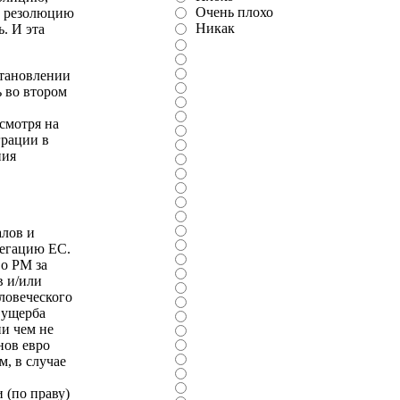
Очень плохо
За резолюцию
Никак
. И эта
становлении
 во втором
смотря на
грации в
ния
алов и
легацию ЕС.
во РМ за
в и/или
ловеческого
 ущерба
и чем не
нов евро
м, в случае
 (по праву)