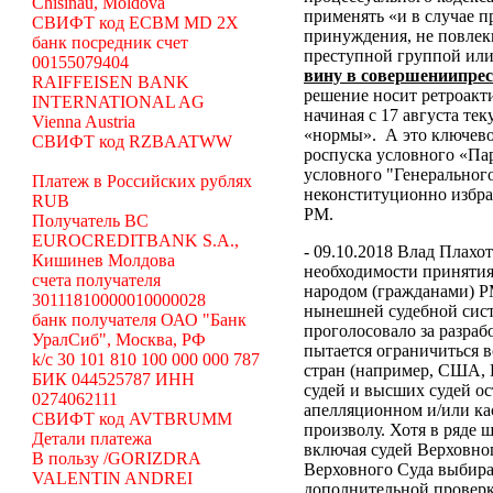
Chisinau, Moldova
применять «и в случае 
СВИФТ код ECBM MD 2X
принуждения, не повлек
банк посредник счет
преступной группой или
00155079404
вину в совершениипре
RAIFFEISEN BANK
решение носит ретроакти
INTERNATIONAL AG
начиная с 17 августа те
Vienna Austria
«нормы».
А это ключево
СВИФТ код RZBAATWW
роспуска условного «Па
условного "Генеральног
Платеж в Российских рублях
неконституционно избр
RUB
РМ.
Получатель BC
EUROCREDITBANK S.A.,
- 09.10.2018 Влад Плахо
Кишинев Молдова
необходимости принятия
счета получателя
народом (гражданами) Р
30111810000010000028
нынешней судебной сист
банк получателя ОАО "Банк
проголосовало за разраб
УралСиб", Москва, РФ
пытается ограничиться 
k/c 30 101 810 100 000 000 787
стран (например, США,
БИК 044525787 ИНН
судей и высших судей о
0274062111
апелляционном и/или ка
СВИФТ код AVTBRUMM
произволу. Хотя в ряде
Детали платежа
включая судей Верховног
В пользу /GORIZDRA
Верховного Суда выбира
VALENTIN ANDREI
дополнительной проверк