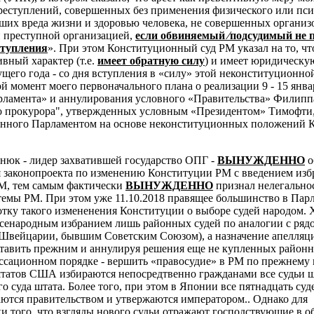
преступлений, совершенных без применения физического или пс
ших вреда жизни и здоровью человека, не совершенных органи
 преступной организацией,
если обвиняемый ⁄подсудимый не 
ступления
». При этом Конституционный суд РМ указал на то, чт
вный характер (т.е.
имеет обратную силу
) и имеет юридическую
кущего года - со дня вступления в «силу» этой неконституционно
й момент моего первоначального плана о реализации 9 - 15 янва
рламента» и аннулирования условного «Правительства» Филипп
о прокурора", утвержденных условным «Президентом» Тимофти
анного Парламентом на основе неконституционных положений 
тнюк - лидер захватившей государство ОПГ -
ВЫНУЖДЕННО
о
 законопроекта по изменению Конституции РМ с введением изб
М, тем самым фактически
ВЫНУЖДЕННО
признал нелегально
емы РМ. При этом уже 11.10.2018 правящее большинство в Пар
отку такого измененения Конституции о выборе судей народом. 
всенародным избранием лишь районных судей по аналогии с ряд
 Швейцарии, бывшим Советским Союзом), а назначение апелля
ставить прежним и аннулируя решения еще не купленных районн
ссационном порядке - вершить «правосудие» в РМ по прежнему 
 штатов США избираются непосредтвенно гражданами все судьи ш
о суда штата. Более того, при этом в
Японии все пятнадцать суд
ются правительством и утвержаются императором.. Однако для
и того, что взгляды нового судьи отражают господствующие в о