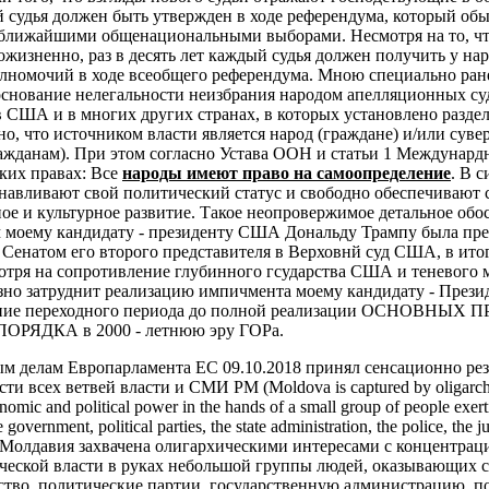
 судья должен быть утвержден в ходе референдума, который об
 ближайшими общенациональными выборами. Несмотря на то, чт
жизненно, раз в десять лет каждый судья должен получить у на
лномочий в ходе всеобщего референдума.
Мною специально ране
основание нелегальности неизбрания народом апелляционных су
в США и в многих других странах, в которых установлено разде
но, что источником власти является народ (граждане) и/или суве
ажданам). При этом согласно Устава ООН и статьи 1 Междунардн
ких правах:
Все
народы имеют право на самоопределение
. В с
анавливают свой политический статус и свободно обеспечивают 
ое и культурное развитие.
Такое неопровержимое детальное обо
ом моему кандидату - президенту США Дональду Трампу была пр
 Сенатом его второго представителя в Верховнй суд США, в ито
мотря на сопротивление глубинного гсударства США и теневого 
езно затруднит реализацию импичмента моему кандидату - Пре
чение переходного периода до полной реализации ОСНОВНЫ
ЯДКА в 2000 - летнюю эру ГОРа.
ым делам Европарламента ЕС 09.10.2018 принял сенсационно ре
и всех ветвей власти и СМИ РМ (Moldova is captured by oligarchic
nomic and political power in the hands of a small group of people exert
 government, political parties, the state administration, the police, the j
. - «Молдавия захвачена олигархическими интересами с концентрац
ческой власти в руках небольшой группы людей, оказывающих с
ьство, политические партии, государственную администрацию, 