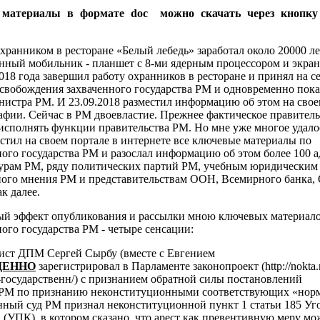
 материалы в формате doc можно скачать через кноп
хранником в ресторане «Белый лебедь» заработал около 20000 ле
енный мобильник - планшет с 8-ми ядерным процессором и экра
018 года завершил работу охранников в ресторане и принял на 
освобождения захваченного государства РМ и одновременно пок
нистра РМ. И 23.09.2018 разместил информацию об этом на свое
афии. Сейчас в РМ двоевластие. Прежнее фактическое правител
исполнять функции правительства РМ. Но мне уже многое удалос
естил на своем портале в интернете все ключевые материалы по
ого государства РМ и разослал информацию об этом более 100 а
урам РМ, ряду политических партий РМ, учебным юридическим
ого мнения РМ и представительствам ООН, Всемирного банка,
к далее.
ый эффект опубликования и рассылки мною ключевых материало
ого государства РМ - четыре сенсации:
рист ДПМ Сергей Сырбу (вместе с Евгением
ЕННО
зарегистрировал в Парламенте законопроект (http://nokta
государственн/) с признанием обратной силы постановлений
 РМ по признанию неконституционными соответствующих «нор
нный суд РМ признал неконституционной пункт 1
статьи 185 Уг
 (УПК), в котором сказано, что арест как превентивную меру м