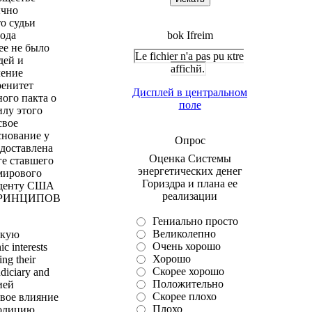
ычно
о судьи
рода
bok Ifreim
е не было
Le fichier n'a pas pu кtre
дей и
affichй.
ление
ренитет
Дисплей в центральном
ого пакта о
поле
илу этого
свое
снование у
Опрос
едоставлена
Оценка Системы
ге ставшего
энергетических денег
мирового
Гориздра и плана ее
зиденту США
реализации
Х ПРИНЦИПОВ
Гениально просто
Великолепно
зкую
Очень хорошо
 interests
Хорошо
ing their
Скорее хорошо
udiciary and
Положительно
ией
Скорее плохо
вое влияние
Плохо
полицию,