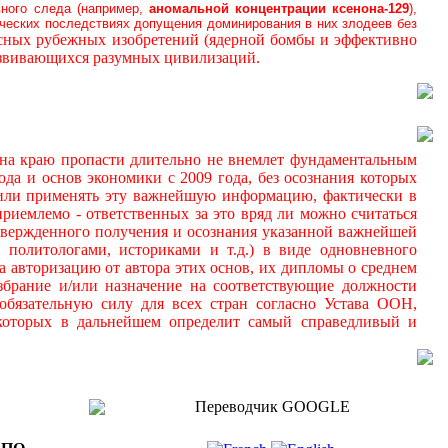
вного следа (например,
аномальной
концентрации ксенона-129
),
ических последствиях допущения доминирования в них злодеев без
осных рубежных изобретений (ядерной бомбы и эффективно
азвивающихся разумных цивилизаций.
а краю пропасти длительно не внемлет фундаментальным
да и основ экономики с 2009 года, без осознания которых
 и/или применять эту важнейшую информацию, фактически в
иемлемо - ответственных за это вряд ли можно считаться
дтвержденного получения и осознания указанной важнейшей
 политологами, историками и т.д.) в виде одновневного
а авторизацию от автора этих основ, их дипломы о среднем
збрание и/или назначение на соответствующие должности
обязательную силу для всех стран согласно Устава ООН,
 которых в дальнейшем определит самый справедливый и
Переводчик GOOGLE