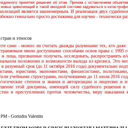
ужденного принятия решения об этом. Причем с оставлением объекти
новых цивилизаций в такой звездной системе задуматься о катастроф
илизаций является закономерным. И реализация двух судьбон
бежно гениально просто достижима для научно - технически р
 стран и этносов
ами - можно ли считать дважды разумными тех, кто даже н
остраняемым мною доступными способами основ права с 1995 го
ры и лица, призванные получать, исследовать, распространять
льном положении и возможности выхода из кризиса. Это непр
я в разумный срок (до 11 октября 2016 года) документально по
тами, юристами, экономистами, финансистами, политиками,
и/или учебными структурами, получившими до 11 июля 2016 год
гогические степени и звания и авторизации и лицензии и и
ушение этой доктрины, имеющей силу судебного решения и 
стии в преступлениях против человечества, меру наказания
 Gorizdra Valentin