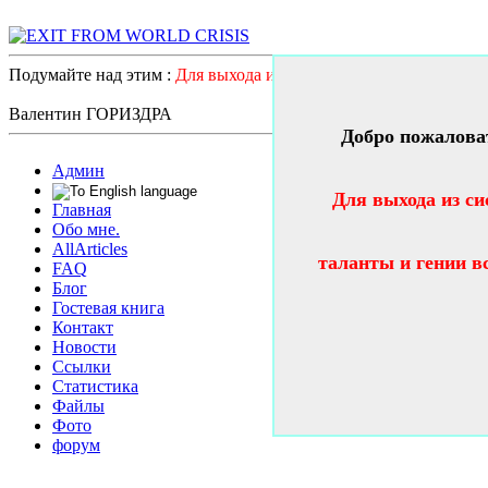
Подумайте над этим :
Для выхода из системного катастрофичес
Валентин ГОРИЗДРА
Добро пожалова
Админ
Для выхода из си
Главная
Обо мне.
AllArticles
таланты и гении в
FAQ
Блог
Гостевая книга
Контакт
Новости
Ссылки
Статистика
Файлы
Фото
форум