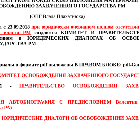
 EXIT FROM WORLD CRISIS
ВЫЛОЖЕНЫ МАТЕРИАЛ
ОБОЖДЕНИЮ ЗАХВАЧЕННОГО ГОСУДАРСТВА РМ
(
ОПГ Влада Плахатнюка
)
 с 23.09.2018
при юридически очевидном полном отсутстви
в власти РМ
создаются
КОМИТЕТ И ПРАВИТЕЛЬСТВО
иведенном в ЮРИДИЧЕСКИХ ДИАЛОГАХ
ОБ ОСВО
УДАРСТВА РМ
ериалы
в формате pdf
выложены В ПРАВОМ БЛОКЕ: pdf-Gor
ОМИТЕТ ОСВОБОЖДЕНИЯ ЗАХВАЧЕННОГО ГОСУДАРС
 RM -
ПРАВИТЕЛЬСТВО ОСВОБОЖДЕНИЯ ЗАХВ
АЯ АВТОБИОГРАФИЯ С ПРЕДИСЛОВИЕМ
Валентин
а РА)
-
ЮРИДИЧЕСКИЕ ДИАЛОГИ ОБ ОСВОБОЖДЕНИИ ЗАХ