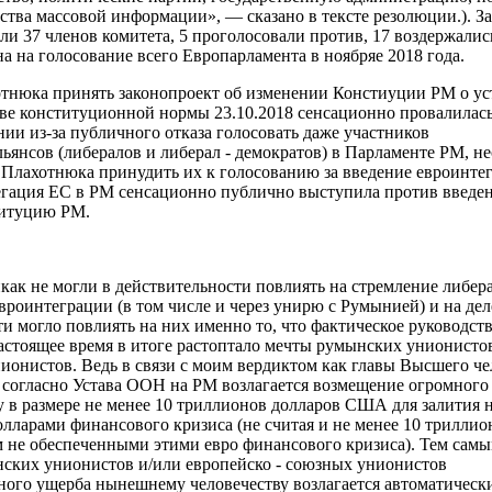
дства массовой информации», — сказано в тексте резолюции.). 
и 37 членов комитета, 5 проголосовали против, 17 воздержались
а на голосование всего Европарламента в ноябряе 2018 года.
отнюка принять законопроект об изменении Констиуции РМ о у
тве конституционной нормы 23.10.2018 сенсационно провалилась
ии из-за публичного отказа голосовать даже участников
ьянсов (либералов и либерал - демократов) в Парламенте РМ, не
Плахотнюка принудить их к голосованию за введение евроинте
гация ЕС в РМ сенсационно публично выступила против введе
титуцию РМ.
как не могли в действительности повлиять на стремление либер
евроинтеграции (в том числе и через унирю с Румынией) и на де
ти могло повлиять на них именно
то, что
фактическое руководст
настоящее время в итоге растоптало мечты румынских унионисто
нионистов.
Ведь в связи с моим вердиктом
как главы Высшего че
) согласно Устава ООН
на РМ
возлагается
возмещение
огромного
у
в размере не менее 10 триллионов долларов США для залития н
лларами финансового кризиса (не считая и не менее 10 триллио
ем не обеспеченными этими евро финансового кризиса).
Тем самы
ских унионистов и/или европейско - союзных унионистов
ного ущерба нынешнему человечеству возлагается автоматически