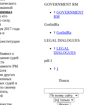
ихического
GOVERNMENT RM
зованной
признал
†
GOVERNMENT
о его
RM
 силу,
й
GorIzdRa
ря 2017 года
†
GorIzdRa
а и
,
LEGAL DIALOGUES
Конституции
†
LEGAL
DIALOGUES
бъявил о
рания судей
pdf-1
сть
ламенте РМ
†
1
Хотя
ом других
ционных
Поиск
ых судей в
по своему
тата,
ей
бществе
Искать