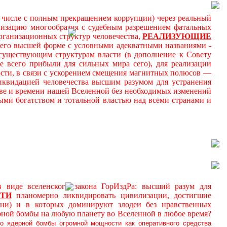
м числе с полным прекращением коррупции) через реальный
онизацию многообразия с судебным разрешением фатальных
ганизационных структур человечества,
РЕАЛИЗУЮЩИЕ
 его высшей форме с условными адекватными названиями -
к существующим структурам власти (в дополнение к Совету
 всего прибыли для сильных мира сего), для реализации
ности, в связи с ускорением смещения магнитных полюсов —
иквидацией человечества высшим разумом для устранения
ве и времени нашей Вселенной без необходимых изменений
ми богатством и тотальной властью над всеми странами и
де вселенского закона ГорИздРа: высший разум для
ТИ
планомерно ликвидировать цивилизации, достигшие
ни) и в которых доминируют злодеи без нравственных
рной бомбы на любую планету во Вселенной в любое время?
о ядерной бомбы огромной мощности как оперативного средства