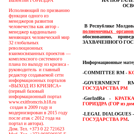
Валентин ГОРИЗДРА
НА ПОРТАЛЕ
ОСВ
Исполняющий по призванию
функции одного из
менеджеров развития
В Республике Молдова
человечества как автор -
полномочных органо
менеджер кардинально
обоснованию, пр
меняющих человеческий мир
ЗАХВАЧЕННОГО ГОС
32 глобальных
революционных
взаимосвязанных проектов —
комплексного системного
Информационные мат
плана по выходу из кризиса -
руководитель и главный
-COMMITTEE RM
-
К
редактор создаваемой сети
информационных порталов
-GOVERNMENT
«ВЫХОД ИЗ КРИЗИСА»
ГОСУДАРСТВА РМ
(первый базовый
информационный портал
-GorIzdRa -
КРАТК
www.exitfromcris.h18.ru
ГОРИЗДРА (ГОР из дом
создан в 2009 году и
модернизирован в 2015 году
-LEGAL DIALOGUES 
после атак с 2012 года на
ГОСУДАРСТВА РМ
.
портал и автора).
Дом. Тел. +373 0 22 721623