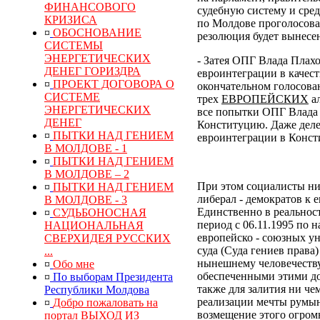
ФИНАНСОВОГО
судебную систему и сре
КРИЗИСА
по Молдове проголосовал
¤
ОБОСНОВАНИЕ
резолюция будет вынесен
СИСТЕМЫ
ЭНЕРГЕТИЧЕСКИХ
- Затея ОПГ Влада Плах
ДЕНЕГ ГОРИЗДРА
евроинтеграции в качес
¤
ПРОЕКТ ДОГОВОРА О
окончательном голосован
СИСТЕМЕ
трех
ЕВРОПЕЙСКИХ
ал
ЭНЕРГЕТИЧЕСКИХ
все попытки ОПГ Влада 
ДЕНЕГ
Конституцию. Даже деле
¤
ПЫТКИ НАД ГЕНИЕМ
евроинтеграции в Конс
В МОЛДОВЕ - 1
¤
ПЫТКИ НАД ГЕНИЕМ
В МОЛДОВЕ – 2
При этом социалисты ни
¤
ПЫТКИ НАД ГЕНИЕМ
либерал - демократов к 
В МОЛДОВЕ - 3
Единственно в реальнос
¤
СУДЬБОНОСНАЯ
период с 06.11.1995 по 
НАЦИОНАЛЬНАЯ
европейско - союзных у
СВЕРХИДЕЯ РУССКИХ
суда (Суда гениев права
...
нынешнему человечеств
¤
Обо мне
обеспеченными этими до
¤
По выборам Президента
также для залития ни ч
Республики Молдова
реализации мечты румын
¤
Добро пожаловать на
возмещение
этого
огром
портал ВЫХОД ИЗ