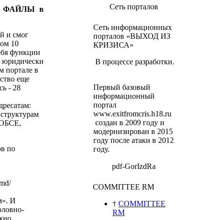
Сеть порталов
ку ФАЙЛЫ в
Сеть информационных
й и смог
порталов «ВЫХОД ИЗ
ном 10
КРИЗИСА»
себя функции
а юридически
В процессе разработки.
м портале в
ьство еще
Первый базовый
ь - 28
информационный
портал
дресатам:
www.exitfromcris.h18.ru
 структурам
создан в 2009 году и
 ОБСЕ,
модернизирован в 2015
году после атаки в 2012
в по
году.
pdf-GorIzdRa
.md/
COMMITTEE RM
м».
И
†
COMMITTEE
оловно-
RM
ожно