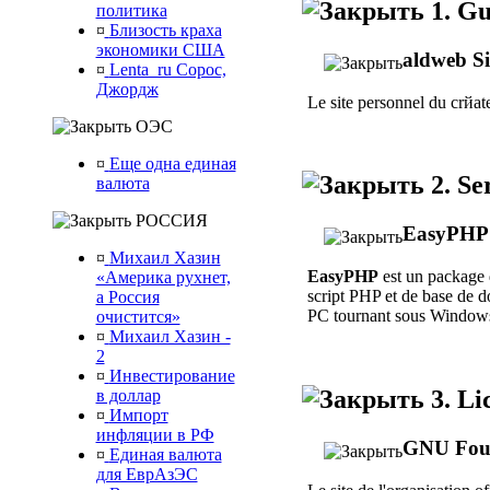
1. G
политика
¤
Близость краха
экономики США
aldweb Si
¤
Lenta_ru Сорос,
Джордж
Le site personnel du crйa
ОЭС
¤
Еще одна единая
2. S
валюта
РОССИЯ
EasyPHP
¤
Михаил Хазин
EasyPHP
est un package 
«Америка рухнет,
script PHP et de base de
а Россия
PC tournant sous Window
очистится»
¤
Михаил Хазин -
2
¤
Инвестирование
3. Li
в доллар
¤
Импорт
инфляции в РФ
GNU Fou
¤
Единая валюта
для ЕврАзЭС