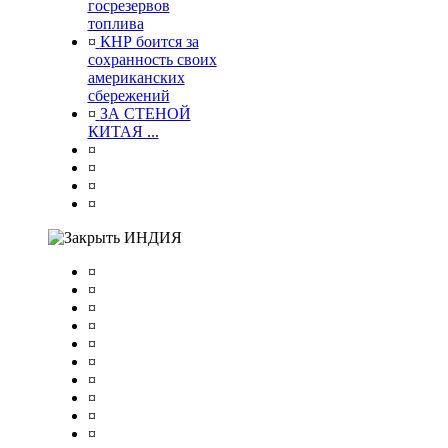
госрезервов
топлива
¤
КНР боится за
сохранность своих
американских
сбережений
¤
ЗА СТЕНОЙ
КИТАЯ ...
¤
¤
¤
¤
ИНДИЯ
¤
¤
¤
¤
¤
¤
¤
¤
¤
¤