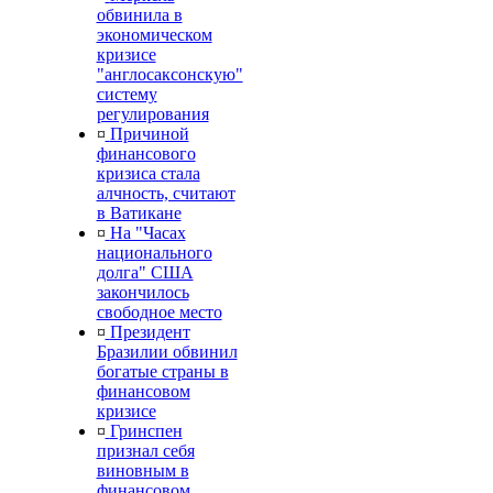
обвинила в
экономическом
кризисе
"англосаксонскую"
систему
регулирования
¤
Причиной
финансового
кризиса стала
алчность, считают
в Ватикане
¤
На "Часах
национального
долга" США
закончилось
свободное место
¤
Президент
Бразилии обвинил
богатые страны в
финансовом
кризисе
¤
Гринспен
признал себя
виновным в
финансовом