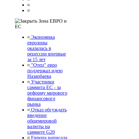
¤
¤
Зона ЕВРО и
ЕС
¤
Экономика
еврозоны
оказалась в
рецессии впервые
за 15 лет
¤
"Отец" евро
поддержал идею
Назарбаева
¤
Участники
саммита ЕС - за
реформу мирового
финансового
рынка
¤
Отказ обсуждать
введение
общемировой
валюты на
саммите G20
¤
Европа написала