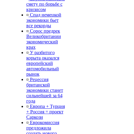
смету по борьбе с
кризисом
¤
Спад немецкой
экономики бьет
все рекорды
¤
Сорос предрек
Великобритании
экономический
крах
¤
У разбитого
корыта оказался
европейский
автомобильный
рынок
¤
Рецессия
британской
экономики станет
сильнейшей за 64
года
¤
Европа + Турция
+ Россия = проект
Саркози
¤
Еврокомиссия
предложила
создать нового