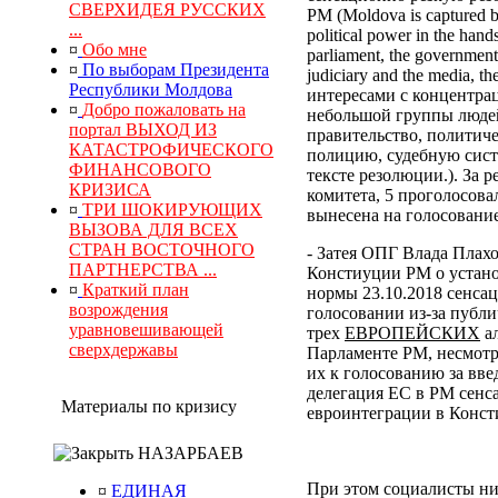
СВЕРХИДЕЯ РУССКИХ
РМ (Moldova is captured by
...
political power in the hand
¤
Обо мне
parliament, the government, 
¤
По выборам Президента
judiciary and the media, 
Республики Молдова
интересами с концентра
¤
Добро пожаловать на
небольшой группы людей
портал ВЫХОД ИЗ
правительство, политич
КАТАСТРОФИЧЕСКОГО
полицию, судебную сист
ФИНАНСОВОГО
тексте резолюции.). За
КРИЗИСА
комитета, 5 проголосова
¤
ТРИ ШОКИРУЮЩИХ
вынесена на голосование
ВЫЗОВА ДЛЯ ВСЕХ
СТРАН ВОСТОЧНОГО
- Затея ОПГ Влада Плах
ПАРТНЕРСТВА ...
Констиуции РМ о устано
¤
Краткий план
нормы 23.10.2018 сенса
возрождения
голосовании из-за публи
уравновешивающей
трех
ЕВРОПЕЙСКИХ
ал
сверхдержавы
Парламенте РМ, несмотр
их к голосованию за вв
делегация ЕС в РМ сенс
Материалы по кризису
евроинтеграции в Конс
НАЗАРБАЕВ
При этом социалисты ни
¤
ЕДИНАЯ