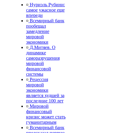
¤
Нуриэль Рубини:
самое ужасное еще
впереди
¤
Всемирный банк
пообещал
замедление
мировой
экономики
¤
Д.Митяев. О
динамике
саморазрушения
мировой
финансовой
системы
¤
Рецессия
мировой
экономики
является худшей за
последние 100 лет
¤
Мировой
финансовый
кризис может стать
гуманитарным
¤
Всемирный банк
предсказал первую