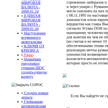
стремление либералов и 
МИРОВАЯ
и через унирю с Румыни
ВАЛЮТА -
могло повлиять на них 
2009.01.24
с 06.11.1995 по настоящ
¤
ЕДИНАЯ
унионистов и/или европ
МИРОВАЯ
вердиктом
как главы Вы
ВАЛЮТА -
согласно Устава ООН
на
2009.01.26
нынешнему человечеств
¤
Наступление
для залития ни чем не 
всемирного
(не считая и не менее 10
акметализма
обеспеченными этими ев
¤
КЛЮЧИ ОТ
реализации мечты румын
КРИЗИСА
унионистов возмещени
¤
Евраз
возлагается автоматиче
¤
Назарбаев
которые просто не потя
предложил
странам ШОС
создать единую
валюту
СОРОС
Ссылки
¤
Создать новые
Если Вы найдете не с
деньги
¤
Глобальная
антикризисная