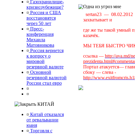
¤
Газохранилище-
Одна из угроз мне
кризисоубежище?
¤
Россия и США
sertan23 — 08.02.201
восстановятся
захватывает и
через 50 лет
¤
Пресс-
где же ты такой умный п
конференция
казачёк.
Михаила
Матовникова
МЫ ТЕБЯ БЫСТРО ЧИК
¤
Россия вернется
к вопросу о
ссылка —
http://ava.md/n
мировой
prezidenta.html#commenta
резервной валюте
Портал атакуется— главн
¤
Основной
сбоку — слева -
резервной валютой
http://www.exitfromcris.h
России стал евро
¤
¤
КИТАЙ
¤
Китай отказался
от ревальвации
юаня
¤
Торговля с