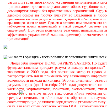
разум для гарантированного устранения неприемлемых ри
цивилизации, достигшие реализации обоих судьбоносных
доминируют злодеи без нравственных ограничений.
Судите
ядерной бомбы на любую планету во Вселенной в любое
применение высшим разумом именно ядерной бомбы огромной мощ
принятия решения об этом. Причем с оставлением объективного с
побуждения новых цивилизаций в такой звездной системе за
При этом появление разумных цивилизаций яв
ограничений.
эффективно управляемой машины времени) по космическим
цивилизаций.
3-й завет ГорИздРа - тестирование человечности элиты всех
Люди себя именуют HOMO SAPIENS SAPIENS. Но судите сам
фундаментальным доводам разума о выходе из кризиса?
экономики с 2009 года, без осознания которых право и 
распространять и/или применять эту важнейшую информа
возможности выхода из кризиса. Это неприемлемо - ответст
разумный срок (до 11 октября 2016 года) документально
частности, журналистами, юристами, экономистами, фина
спецкурса с зачетом автора этих основ и/или учебными с
среднем специальном и/или высшем образовании, научные
соответствующие должности юридически утрачивают силу. 
силу для всех стран согласно Устава ООН, автоматически 