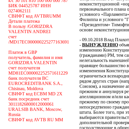
k/c 30 101 810 100 000 000 787
неконституционной «н
БИК 044525787 ИНН
первоначального плана о
0274062111
условного «Парламента»
СВИФТ код AVTBRUMM
Филиппа и условного "Г
Детали платежа
«Президентом» Тимофти
В пользу /GORIZDRA
основе неконституцион
VALENTIN ANDREI
счет
- 09.10.2018 Влад Плахо
/MD17EC000000225277163691
-
ВЫНУЖДЕННО
объя
изменению Конституции 
Платеж в GBP
(гражданами) РМ, тем с
получатель, фамилия и имя
нелегальность нынешней
GORIZDRA VALENTIN
правящее большинство в
счет получателя
измененения Конституци
MD81EC000002252571611229
ограничиться всенародн
банк получателя BC
рядом других стран (н
EUROCREDITBANK S.A.,
Союзом), а назначение 
Chisinau, Moldova
прежним и аннулируя ре
СВИФТ код ECBM MD 2X
апелляционном и/или ка
банк посредник счет
прежнему по своему про
30111826800012000061
непосредтвенно граждана
URALSIB BANK, Moscow,
штата. Более того, при э
Russia
выбираются правительст
СВИФТ код AVTB RU MM
дополнительной проверки
господствующие в общес