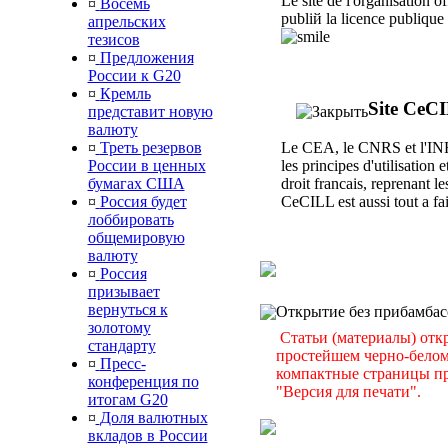
Le site de l'organisation 
¤
Восемь
publiй la licence publique
апрельских
тезисов
¤
Предложения
России к G20
¤
Кремль
Site CeC
представит новую
валюту
¤
Треть резервов
Le CEA, le CNRS et l'INR
России в ценных
les principes d'utilisation 
бумагах США
droit francais, reprenant 
¤
Россия будет
CeCILL est aussi tout а fa
лоббировать
общемировую
валюту
¤
Россия
призывает
вернуться к
Открытие без прибамбас
золотому
Статьи (материалы) отк
стандарту
простейшем черно-белом 
¤
Пресс-
компактные страницы пр
конференция по
"Версия для печати".
итогам G20
¤
Доля валютных
вкладов в России