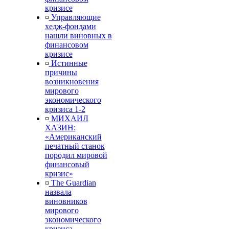
кризисе
¤
Управляющие
хедж-фондами
нашли виновных в
финансовом
кризисе
¤
Истинные
причины
возникновения
мирового
экономического
кризиса 1-2
¤
МИХАИЛ
ХАЗИН:
«Американский
печатный станок
породил мировой
финансовый
кризис»
¤
The Guardian
назвала
виновников
мирового
экономического
кризиса