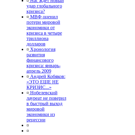
¤
Нас ждет новый
удар глобального
кризиса?
¤
МВФ оценил
потери мировой
экономики от
кризиса в четыре
триллиона
долларов
¤
Хронология
развития
финансового
кризиса: январь-
апрель 2009
¤
Андрей Кобяков:
«ЭТО ЕЩЕ НЕ
КРИЗИС...»
¤
Нобелевский
лауреат не поверил
в быстрый выход
мировой
экономики из
рецессии
¤
¤