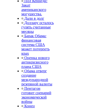
¤
Пол Кеннеди:
Закат
американского
могущества.
¤
Дали в долг
¤
Доллару осталось
гулять считанные
месяцы
¤
Барак Обама:
финансовая
система США
может потерпеть
крах
¤
Оценка нового
антикризисного
плана США
¤
Обама отверг
создание
международной
резервной валюты
¤
Пентагон
готовит сценарий
экономической
войны
¤
Конец