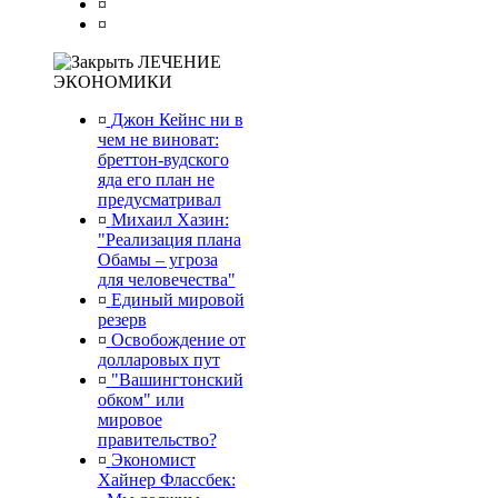
¤
¤
ЛЕЧЕНИЕ
ЭКОНОМИКИ
¤
Джон Кейнс ни в
чем не виноват:
бреттон-вудского
яда его план не
предусматривал
¤
Михаил Хазин:
"Реализация плана
Обамы – угроза
для человечества"
¤
Единый мировой
резерв
¤
Освобождение от
долларовых пут
¤
"Вашингтонский
обком" или
мировое
правительство?
¤
Экономист
Хайнер Флассбек: