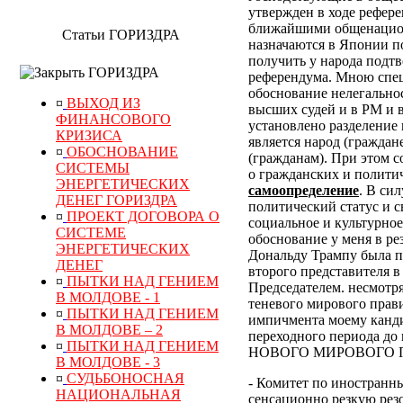
утвержден в ходе рефер
ближайшими общенацион
Статьи ГОРИЗДРА
назначаются в Японии по
получить у народа подт
ГОРИЗДРА
референдума.
Мною специ
обоснование нелегально
¤
ВЫХОД ИЗ
высших судей и в РМ и 
ФИНАНСОВОГО
установлено разделение 
КРИЗИСА
является народ (граждан
¤
ОБОСНОВАНИЕ
(гражданам). При этом 
СИСТЕМЫ
о гражданских и полити
ЭНЕРГЕТИЧЕСКИХ
самоопределение
. В си
ДЕНЕГ ГОРИЗДРА
политический статус и с
¤
ПРОЕКТ ДОГОВОРА О
социальное и культурное
СИСТЕМЕ
обоснование у меня в р
ЭНЕРГЕТИЧЕСКИХ
Дональду Трампу была п
ДЕНЕГ
второго представителя в
¤
ПЫТКИ НАД ГЕНИЕМ
Председателем. несмотр
В МОЛДОВЕ - 1
теневого мирового прави
¤
ПЫТКИ НАД ГЕНИЕМ
импичмента моему канди
В МОЛДОВЕ – 2
переходного периода
¤
ПЫТКИ НАД ГЕНИЕМ
НОВОГО МИРОВОГО ПОР
В МОЛДОВЕ - 3
¤
СУДЬБОНОСНАЯ
- Комитет по иностранн
НАЦИОНАЛЬНАЯ
сенсационно резкую рез