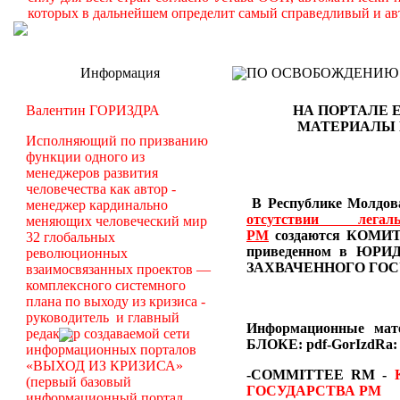
которых в дальнейшем определит самый справедливый и ав
Информация
ПО ОСВОБОЖДЕНИЮ РМ -
Валентин ГОРИЗДРА
НА ПОРТАЛЕ 
МАТЕРИАЛЫ
Исполняющий по призванию
функции одного из
менеджеров развития
человечества как автор -
В Республике Молдова
менеджер кардинально
отсутствии лег
меняющих человеческий мир
РМ
создаются
КОМИТЕ
32 глобальных
приведенном в Ю
революционных
ЗАХВАЧЕННОГО ГОС
взаимосвязанных проектов —
комплексного системного
плана по выходу из кризиса -
руководитель и главный
Информационные ма
редактор создаваемой сети
БЛОКЕ: pdf-GorIzdRa:
информационных порталов
«ВЫХОД ИЗ КРИЗИСА»
-COMMITTEE RM
-
(первый базовый
ГОСУДАРСТВА РМ
информационный портал