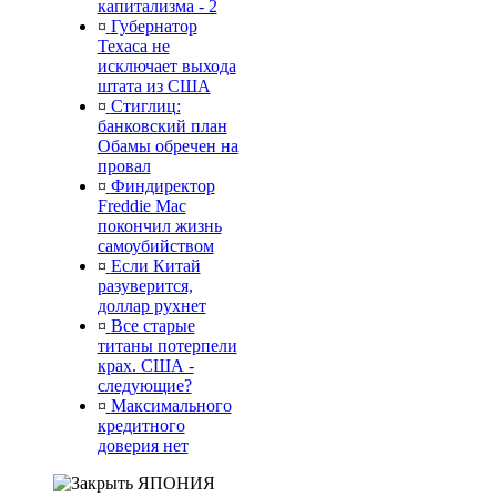
капитализма - 2
¤
Губернатор
Техаса не
исключает выхода
штата из США
¤
Стиглиц:
банковский план
Обамы обречен на
провал
¤
Финдиректор
Freddie Mac
покончил жизнь
самоубийством
¤
Если Китай
разуверится,
доллар рухнет
¤
Все старые
титаны потерпели
крах. США -
следующие?
¤
Максимального
кредитного
доверия нет
ЯПОНИЯ