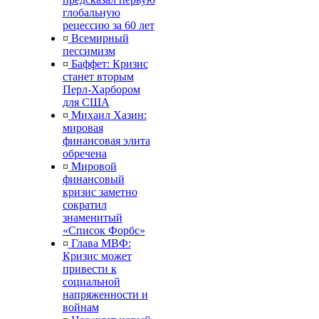
глобальную
рецессию за 60 лет
¤
Всемирный
пессимизм
¤
Баффет: Кризис
станет вторым
Перл-Харбором
для США
¤
Михаил Хазин:
мировая
финансовая элита
обречена
¤
Мировой
финансовый
кризис заметно
сократил
знаменитый
«Список Форбс»
¤
Глава МВФ:
Кризис может
привести к
социальной
напряженности и
войнам