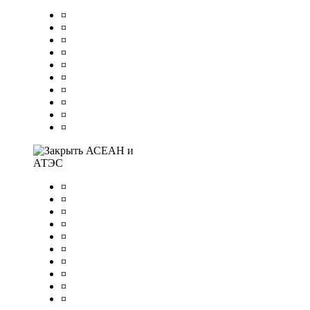
¤
¤
¤
¤
¤
¤
¤
¤
¤
¤
АСЕАН и
АТЭС
¤
¤
¤
¤
¤
¤
¤
¤
¤
¤