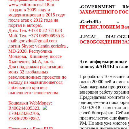
www.exitfromcris.h18.ru
-GOVERNMENT 
создан в 2009 году и
ЗАХВАЧЕННОГО ГОС
модернизирован в 2015 году
после атак с 2012 года на
-GorIzdRa
портал и автора).
ПРЕДИСЛОВИЕМ
Вал
Дом. Тел. +373 0 22 721623
Моб. Тел. +373 068506935 E-
-LEGAL DIALO
mail: gorizdra@gmail.com
ОСВОБОЖДЕНИИ ЗА
логин Skype: valentin.gorizdra ,
MD-2028, Республика
Молдова, Кишинэу, шоссе
Хынчешть, 64-А, кв. 6.
Эти информационные 
Для поддержки реализации
кнопку ФАЙЛЫ в глав
моих 32 глобальных
Проработав 10 месяцев о
революционных проектов по
около 20000 лей и смог 
выходу из надвигающегося
8-ми ядерным процессоро
гибельного кризиса
завершил работу охранни
нынешнего человечества
Председателя комитета 
одновременно пока юрид
Кошельки WebMoney:
23.09.2018 разместил ин
R406244805323,
своей биографии. Сейча
E704323262706,
правительство еще факт
Z383672903962.
РМ. Но мне уже многое у
портале в интернете вс
Переводы в Евро EUR