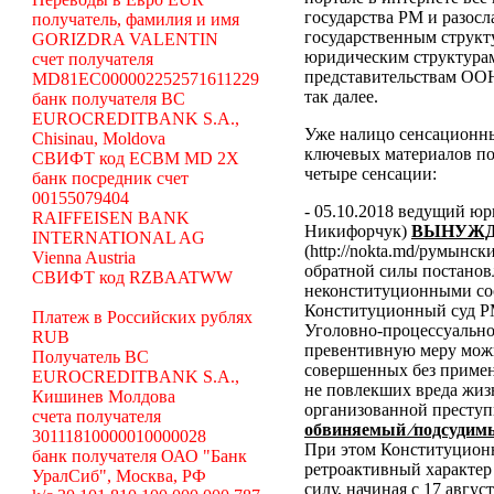
государства РМ и разосл
получатель, фамилия и имя
государственным структ
GORIZDRA VALENTIN
юридическим структура
счет получателя
представительствам ООН
MD81EC000002252571611229
так далее.
банк получателя BC
EUROCREDITBANK S.A.,
Уже налицо сенсационн
Chisinau, Moldova
ключевых материалов по
СВИФТ код ECBM MD 2X
четыре сенсации:
банк посредник счет
00155079404
- 05.10.2018 ведущий ю
RAIFFEISEN BANK
Никифорчук)
ВЫНУЖД
INTERNATIONAL AG
(http://nokta.md/румынс
Vienna Austria
обратной силы постано
СВИФТ код RZBAATWW
неконституционными со
Конституционный суд Р
Платеж в Российских рублях
Уголовно-процессуальног
RUB
превентивную меру можн
Получатель BC
совершенных без примен
EUROCREDITBANK S.A.,
не повлекших вреда жиз
Кишинев Молдова
организованной преступ
счета получателя
обвиняемый ⁄подсудимы
30111810000010000028
При этом Конституционн
банк получателя ОАО "Банк
ретроактивный характер 
УралСиб", Москва, РФ
силу, начиная с 17 авгус