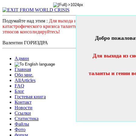
Подумайте над этим :
Для выхода из системного
катастрофического кризиса таланты и гении всех стран и
этносов консолидируйтесь!
Добро пожалова
Валентин ГОРИЗДРА
Для выхода из си
Админ
Главная
таланты и гении в
Обо мне.
AllArticles
FAQ
Блог
Гостевая книга
Контакт
Новости
Ссылки
Статистика
Файлы
Фото
форум