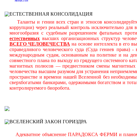
ЕСТЕСТВЕННАЯ КОНСОЛИДАЦИЯ
Таланты и гении всех стран и этносов консолидируйте
коррупции) через реальный контроль исключительно для 
многообразия с судебным разрешением фатальных прот
естественных
высших организационных структур челове
ВСЕГО ЧЕЛОВЕЧЕСТВА
на основе интеллекта в его в
справедливого человеческого суда (Суда гениев права) 
международным судам, основанным на политике и на день
совместного плана по выходу из грядущего системного ката
магнитных полюсов — предвестником смены магнитных п
человечества высшим разумом для устранения неприемлем
пространстве и времени нашей Вселенной без необходимы
сверхбогатыми банкирами, одержимыми богатством и тота
контролируемого биоробота.
В
ВСЕЛЕНСКИЙ ЗАКОН ГОРИЗДРА
Адекватное объяснение ПАРАДОКСА ФЕРМИ и планомерно