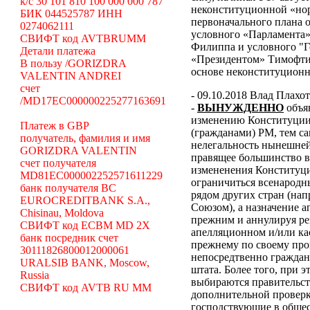
k/c 30 101 810 100 000 000 787
неконституционной «н
БИК 044525787 ИНН
первоначального плана о
0274062111
условного «Парламента»
СВИФТ код AVTBRUMM
Филиппа и условного "Г
Детали платежа
«Президентом» Тимофти
В пользу /GORIZDRA
основе неконституцион
VALENTIN ANDREI
счет
- 09.10.2018 Влад Плахо
/MD17EC000000225277163691
-
ВЫНУЖДЕННО
объя
изменению Конституции 
Платеж в GBP
(гражданами) РМ, тем с
получатель, фамилия и имя
нелегальность нынешней
GORIZDRA VALENTIN
правящее большинство в
счет получателя
измененения Конституци
MD81EC000002252571611229
ограничиться всенародн
банк получателя BC
рядом других стран (н
EUROCREDITBANK S.A.,
Союзом), а назначение 
Chisinau, Moldova
прежним и аннулируя ре
СВИФТ код ECBM MD 2X
апелляционном и/или ка
банк посредник счет
прежнему по своему про
30111826800012000061
непосредтвенно граждана
URALSIB BANK, Moscow,
штата. Более того, при э
Russia
выбираются правительст
СВИФТ код AVTB RU MM
дополнительной проверки
господствующие в общес