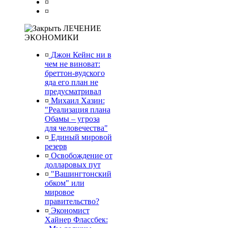
¤
¤
ЛЕЧЕНИЕ
ЭКОНОМИКИ
¤
Джон Кейнс ни в
чем не виноват:
бреттон-вудского
яда его план не
предусматривал
¤
Михаил Хазин:
"Реализация плана
Обамы – угроза
для человечества"
¤
Единый мировой
резерв
¤
Освобождение от
долларовых пут
¤
"Вашингтонский
обком" или
мировое
правительство?
¤
Экономист
Хайнер Флассбек: