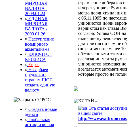
стремление либералов и 
МИРОВАЯ
и через унирю с Румыни
ВАЛЮТА -
могло повлиять на них 
2009.01.24
с 06.11.1995 по настоящ
¤
ЕДИНАЯ
унионистов и/или европ
МИРОВАЯ
вердиктом
как главы Вы
ВАЛЮТА -
согласно Устава ООН
на
2009.01.26
нынешнему человечеств
¤
Наступление
для залития ни чем не 
всемирного
(не считая и не менее 10
акметализма
обеспеченными этими ев
¤
КЛЮЧИ ОТ
реализации мечты румын
КРИЗИСА
унионистов возмещени
¤
Евраз
возлагается автоматиче
¤
Назарбаев
которые просто не потя
предложил
странам ШОС
создать единую
валюту
СОРОС
КИТАЙ -
Эта статья доступн
¤
Создать новые
вашем сайте:
деньги
http://www.exitfromcrisis
¤
Глобальная
антикризисная