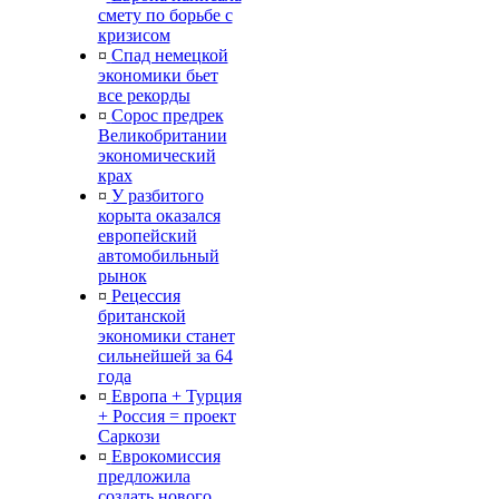
смету по борьбе с
кризисом
¤
Спад немецкой
экономики бьет
все рекорды
¤
Сорос предрек
Великобритании
экономический
крах
¤
У разбитого
корыта оказался
европейский
автомобильный
рынок
¤
Рецессия
британской
экономики станет
сильнейшей за 64
года
¤
Европа + Турция
+ Россия = проект
Саркози
¤
Еврокомиссия
предложила
создать нового