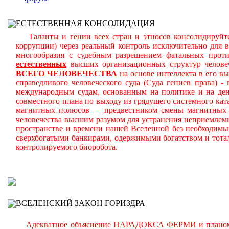
ЕСТЕСТВЕННАЯ КОНСОЛИДАЦИЯ
Таланты и гении всех стран и этносов консолидируйте
коррупции) через реальный контроль исключительно для 
многообразия с судебным разрешением фатальных прот
естественных
высших организационных структур челове
ВСЕГО ЧЕЛОВЕЧЕСТВА
на основе интеллекта в его в
справедливого человеческого суда (Суда гениев права) 
международным судам, основанным на политике и на день
совместного плана по выходу из грядущего системного ката
магнитных полюсов — предвестником смены магнитных п
человечества высшим разумом для устранения неприемлем
пространстве и времени нашей Вселенной без необходимы
сверхбогатыми банкирами, одержимыми богатством и тота
контролируемого биоробота.
В
ВСЕЛЕНСКИЙ ЗАКОН ГОРИЗДРА
Адекватное объяснение ПАРАДОКСА ФЕРМИ и планомерно