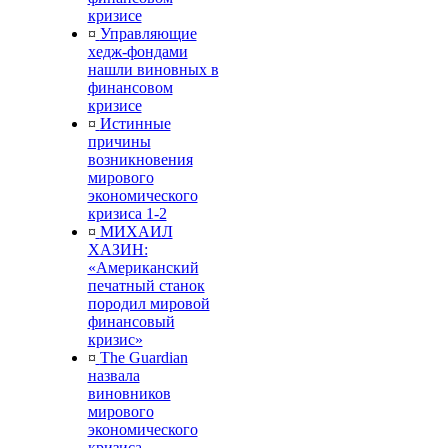
кризисе
¤
Управляющие
хедж-фондами
нашли виновных в
финансовом
кризисе
¤
Истинные
причины
возникновения
мирового
экономического
кризиса 1-2
¤
МИХАИЛ
ХАЗИН:
«Американский
печатный станок
породил мировой
финансовый
кризис»
¤
The Guardian
назвала
виновников
мирового
экономического
кризиса