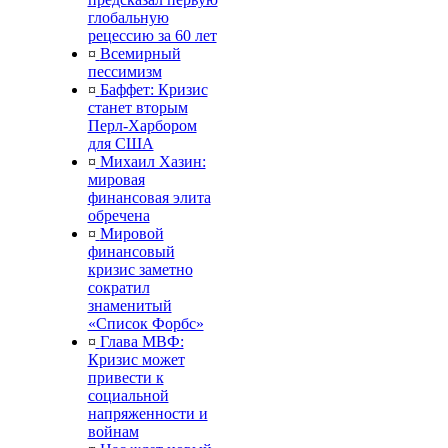
глобальную
рецессию за 60 лет
¤
Всемирный
пессимизм
¤
Баффет: Кризис
станет вторым
Перл-Харбором
для США
¤
Михаил Хазин:
мировая
финансовая элита
обречена
¤
Мировой
финансовый
кризис заметно
сократил
знаменитый
«Список Форбс»
¤
Глава МВФ:
Кризис может
привести к
социальной
напряженности и
войнам