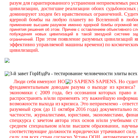
разум для гарантированного устранения неприемлемых ри
цивилизации, достигшие реализации обоих судьбоносных
доминируют злодеи без нравственных ограничений.
Судите
ядерной бомбы на любую планету во Вселенной в любое
применение высшим разумом именно ядерной бомбы огромной мощ
принятия решения об этом. Причем с оставлением объективного с
побуждения новых цивилизаций в такой звездной системе за
При этом появление разумных цивилизаций яв
ограничений.
эффективно управляемой машины времени) по космическим
цивилизаций.
3-й завет ГорИздРа - тестирование человечности элиты всех
Люди себя именуют HOMO SAPIENS SAPIENS. Но судите сам
фундаментальным доводам разума о выходе из кризиса?
экономики с 2009 года, без осознания которых право и 
распространять и/или применять эту важнейшую информа
возможности выхода из кризиса. Это неприемлемо - ответст
разумный срок (до 11 октября 2016 года) документально
частности, журналистами, юристами, экономистами, фина
спецкурса с зачетом автора этих основ и/или учебными с
среднем специальном и/или высшем образовании, научные
соответствующие должности юридически утрачивают силу. 
силу для всех стран согласно Устава ООН, автоматически 