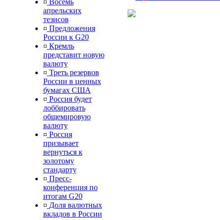
¤
Восемь
апрельских
тезисов
¤
Предложения
России к G20
¤
Кремль
представит новую
валюту
¤
Треть резервов
России в ценных
бумагах США
¤
Россия будет
лоббировать
общемировую
валюту
¤
Россия
призывает
вернуться к
золотому
стандарту
¤
Пресс-
конференция по
итогам G20
¤
Доля валютных
вкладов в России