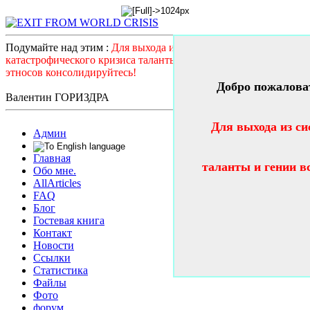
Подумайте над этим :
Для выхода из системного
катастрофического кризиса таланты и гении всех стран и
этносов консолидируйтесь!
Добро пожалова
Валентин ГОРИЗДРА
Для выхода из си
Админ
Главная
таланты и гении в
Обо мне.
AllArticles
FAQ
Блог
Гостевая книга
Контакт
Новости
Ссылки
Статистика
Файлы
Фото
форум