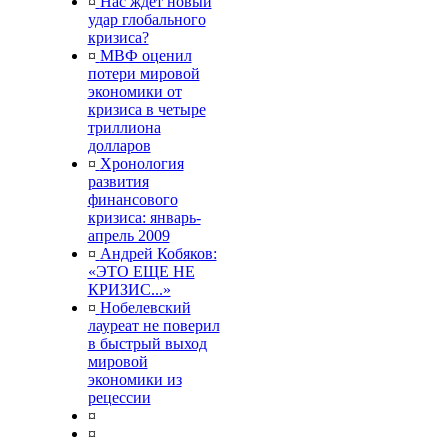
¤
Нас ждет новый
удар глобального
кризиса?
¤
МВФ оценил
потери мировой
экономики от
кризиса в четыре
триллиона
долларов
¤
Хронология
развития
финансового
кризиса: январь-
апрель 2009
¤
Андрей Кобяков:
«ЭТО ЕЩЕ НЕ
КРИЗИС...»
¤
Нобелевский
лауреат не поверил
в быстрый выход
мировой
экономики из
рецессии
¤
¤