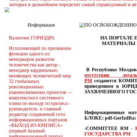
которых в дальнейшем определит самый справедливый и ав
Информация
ПО ОСВОБОЖДЕНИЮ РМ -
Валентин ГОРИЗДРА
НА ПОРТАЛЕ 
МАТЕРИАЛЫ
Исполняющий по призванию
функции одного из
менеджеров развития
человечества как автор -
В Республике Молдова
менеджер кардинально
отсутствии лег
меняющих человеческий мир
РМ
создаются
КОМИТЕ
32 глобальных
приведенном в Ю
революционных
ЗАХВАЧЕННОГО ГОС
взаимосвязанных проектов —
комплексного системного
плана по выходу из кризиса -
руководитель и главный
Информационные ма
редактор создаваемой сети
БЛОКЕ: pdf-GorIzdRa:
информационных порталов
«ВЫХОД ИЗ КРИЗИСА»
-COMMITTEE RM
-
(первый базовый
ГОСУДАРСТВА РМ
информационный портал