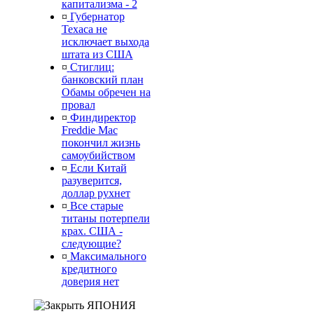
капитализма - 2
¤
Губернатор
Техаса не
исключает выхода
штата из США
¤
Стиглиц:
банковский план
Обамы обречен на
провал
¤
Финдиректор
Freddie Mac
покончил жизнь
самоубийством
¤
Если Китай
разуверится,
доллар рухнет
¤
Все старые
титаны потерпели
крах. США -
следующие?
¤
Максимального
кредитного
доверия нет
ЯПОНИЯ