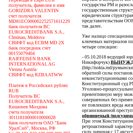
государства РМ и разосл
получатель, фамилия и имя
государственным структ
GORIZDRA VALENTIN
юридическим структура
счет получателя
представительствам ООН
MD81EC000002252571611229
так далее.
банк получателя BC
EUROCREDITBANK S.A.,
Уже налицо сенсационн
Chisinau, Moldova
ключевых материалов по
СВИФТ код ECBM MD 2X
четыре сенсации:
банк посредник счет
00155079404
- 05.10.2018 ведущий ю
RAIFFEISEN BANK
Никифорчук)
ВЫНУЖД
INTERNATIONAL AG
(http://nokta.md/румынс
Vienna Austria
обратной силы постано
СВИФТ код RZBAATWW
неконституционными со
Конституционный суд Р
Платеж в Российских рублях
Уголовно-процессуальног
RUB
превентивную меру можн
Получатель BC
совершенных без примен
EUROCREDITBANK S.A.,
не повлекших вреда жиз
Кишинев Молдова
организованной преступ
счета получателя
обвиняемый ⁄подсудимы
30111810000010000028
При этом Конституционн
банк получателя ОАО "Банк
ретроактивный характер 
УралСиб", Москва, РФ
силу, начиная с 17 авгус