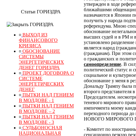
утвержден в ходе рефер
ближайшими общенацион
Статьи ГОРИЗДРА
назначаются в Японии по
получить у народа подт
ГОРИЗДРА
референдума.
Мною специ
обоснование нелегально
¤
ВЫХОД ИЗ
высших судей и в РМ и 
ФИНАНСОВОГО
установлено разделение 
КРИЗИСА
является народ (граждан
¤
ОБОСНОВАНИЕ
(гражданам). При этом 
СИСТЕМЫ
о гражданских и полити
ЭНЕРГЕТИЧЕСКИХ
самоопределение
. В си
ДЕНЕГ ГОРИЗДРА
политический статус и с
¤
ПРОЕКТ ДОГОВОРА О
социальное и культурное
СИСТЕМЕ
обоснование у меня в р
ЭНЕРГЕТИЧЕСКИХ
Дональду Трампу была п
ДЕНЕГ
второго представителя в
¤
ПЫТКИ НАД ГЕНИЕМ
Председателем. несмотр
В МОЛДОВЕ - 1
теневого мирового прави
¤
ПЫТКИ НАД ГЕНИЕМ
импичмента моему канди
В МОЛДОВЕ – 2
переходного периода
¤
ПЫТКИ НАД ГЕНИЕМ
НОВОГО МИРОВОГО ПОР
В МОЛДОВЕ - 3
¤
СУДЬБОНОСНАЯ
- Комитет по иностранн
НАЦИОНАЛЬНАЯ
сенсационно резкую рез