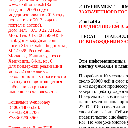
www.exitfromcris.h18.ru
-GOVERNMENT 
создан в 2009 году и
ЗАХВАЧЕННОГО ГОС
модернизирован в 2015 году
после атак с 2012 года на
-GorIzdRa
портал и автора).
ПРЕДИСЛОВИЕМ
Вал
Дом. Тел. +373 0 22 721623
Моб. Тел. +373 068506935 E-
-LEGAL DIALO
mail: gorizdra@gmail.com
ОСВОБОЖДЕНИИ ЗА
логин Skype: valentin.gorizdra ,
MD-2028, Республика
Молдова, Кишинэу, шоссе
Хынчешть, 64-А, кв. 6.
Эти информационные 
Для поддержки реализации
кнопку ФАЙЛЫ в глав
моих 32 глобальных
Проработав 10 месяцев о
революционных проектов по
около 20000 лей и смог 
выходу из надвигающегося
8-ми ядерным процессоро
гибельного кризиса
завершил работу охранни
нынешнего человечества
Председателя комитета 
одновременно пока юрид
Кошельки WebMoney:
23.09.2018 разместил ин
R406244805323,
своей биографии. Сейча
E704323262706,
правительство еще факт
Z383672903962.
РМ. Но мне уже многое у
портале в интернете вс
Переводы в Евро EUR