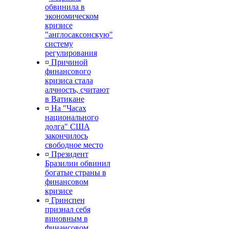
обвинила в
экономическом
кризисе
"англосаксонскую"
систему
регулирования
¤
Причиной
финансового
кризиса стала
алчность, считают
в Ватикане
¤
На "Часах
национального
долга" США
закончилось
свободное место
¤
Президент
Бразилии обвинил
богатые страны в
финансовом
кризисе
¤
Гринспен
признал себя
виновным в
финансовом