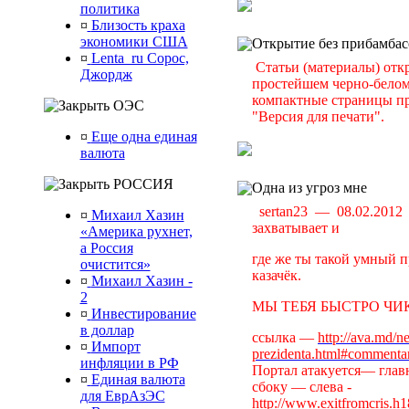
политика
¤
Близость краха
экономики США
Открытие без прибамбас
¤
Lenta_ru Сорос,
Статьи (материалы) отк
Джордж
простейшем черно-белом 
компактные страницы пр
ОЭС
"Версия для печати".
¤
Еще одна единая
валюта
РОССИЯ
Одна из угроз мне
sertan23 — 08.02.201
¤
Михаил Хазин
захватывает и
«Америка рухнет,
а Россия
где же ты такой умный п
очистится»
казачёк.
¤
Михаил Хазин -
2
МЫ ТЕБЯ БЫСТРО ЧИК
¤
Инвестирование
в доллар
ссылка —
http://ava.md/n
¤
Импорт
prezidenta.html#commenta
инфляции в РФ
Портал атакуется— главн
¤
Единая валюта
сбоку — слева -
для ЕврАзЭС
http://www.exitfromcris.h