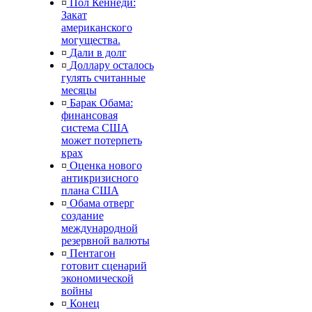
¤
Пол Кеннеди:
Закат
американского
могущества.
¤
Дали в долг
¤
Доллару осталось
гулять считанные
месяцы
¤
Барак Обама:
финансовая
система США
может потерпеть
крах
¤
Оценка нового
антикризисного
плана США
¤
Обама отверг
создание
международной
резервной валюты
¤
Пентагон
готовит сценарий
экономической
войны
¤
Конец