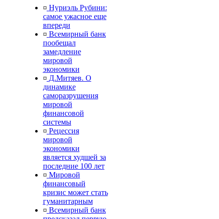
¤
Нуриэль Рубини:
самое ужасное еще
впереди
¤
Всемирный банк
пообещал
замедление
мировой
экономики
¤
Д.Митяев. О
динамике
саморазрушения
мировой
финансовой
системы
¤
Рецессия
мировой
экономики
является худшей за
последние 100 лет
¤
Мировой
финансовый
кризис может стать
гуманитарным
¤
Всемирный банк
предсказал первую