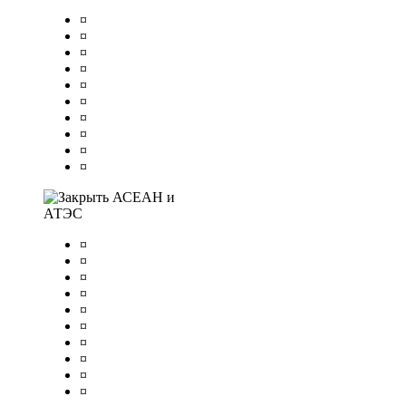
¤
¤
¤
¤
¤
¤
¤
¤
¤
¤
АСЕАН и
АТЭС
¤
¤
¤
¤
¤
¤
¤
¤
¤
¤