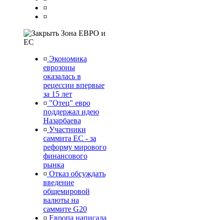
¤
¤
Зона ЕВРО и
ЕС
¤
Экономика
еврозоны
оказалась в
рецессии впервые
за 15 лет
¤
"Отец" евро
поддержал идею
Назарбаева
¤
Участники
саммита ЕС - за
реформу мирового
финансового
рынка
¤
Отказ обсуждать
введение
общемировой
валюты на
саммите G20
¤
Европа написала