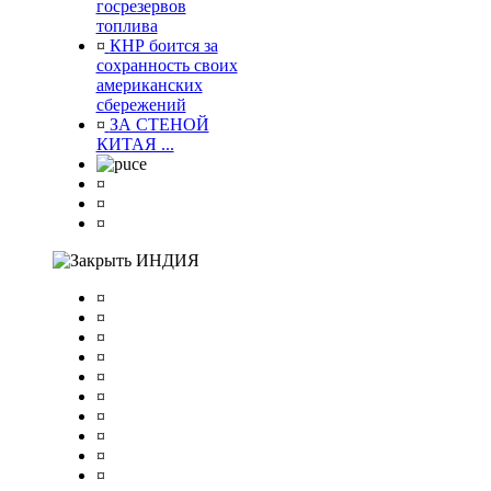
госрезервов
топлива
¤
КНР боится за
сохранность своих
американских
сбережений
¤
ЗА СТЕНОЙ
КИТАЯ ...
¤
¤
¤
ИНДИЯ
¤
¤
¤
¤
¤
¤
¤
¤
¤
¤