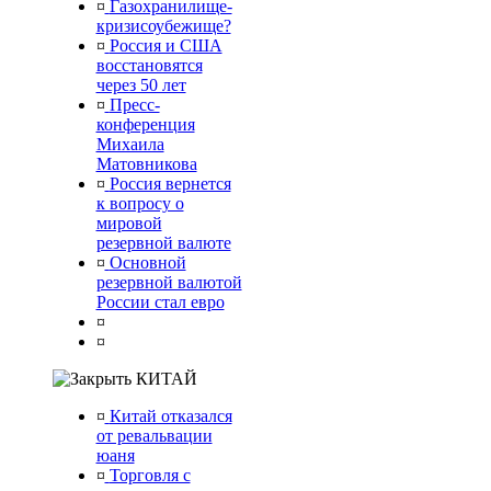
¤
Газохранилище-
кризисоубежище?
¤
Россия и США
восстановятся
через 50 лет
¤
Пресс-
конференция
Михаила
Матовникова
¤
Россия вернется
к вопросу о
мировой
резервной валюте
¤
Основной
резервной валютой
России стал евро
¤
¤
КИТАЙ
¤
Китай отказался
от ревальвации
юаня
¤
Торговля с