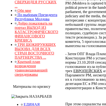
СВЕРХИДЕЯ РУССКИХ
РМ (Moldova is captured by
...
political power in the hand
¤
Обо мне
parliament, the government, 
¤
По выборам Президента
judiciary and the media, 
Республики Молдова
интересами с концентра
¤
Добро пожаловать на
небольшой группы людей
портал ВЫХОД ИЗ
правительство, политич
КАТАСТРОФИЧЕСКОГО
полицию, судебную сист
ФИНАНСОВОГО
тексте резолюции.). За
КРИЗИСА
комитета, 5 проголосова
¤
ТРИ ШОКИРУЮЩИХ
вынесена на голосование
ВЫЗОВА ДЛЯ ВСЕХ
СТРАН ВОСТОЧНОГО
- Затея ОПГ Влада Плах
ПАРТНЕРСТВА ...
Констиуции РМ о устано
¤
Краткий план
нормы 23.10.2018 сенса
возрождения
голосовании из-за публи
уравновешивающей
трех
ЕВРОПЕЙСКИХ
ал
сверхдержавы
Парламенте РМ, несмотр
их к голосованию за вв
делегация ЕС в РМ сенс
Материалы по кризису
евроинтеграции в Конс
НАЗАРБАЕВ
При этом социалисты ни
¤
ЕДИНАЯ