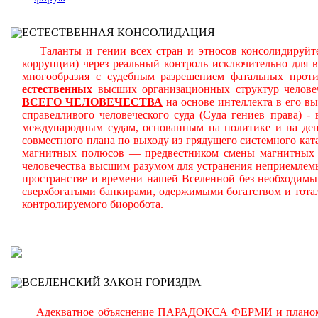
ЕСТЕСТВЕННАЯ КОНСОЛИДАЦИЯ
Таланты и гении всех стран и этносов консолидируйте
коррупции) через реальный контроль исключительно для 
многообразия с судебным разрешением фатальных прот
естественных
высших организационных структур челове
ВСЕГО ЧЕЛОВЕЧЕСТВА
на основе интеллекта в его в
справедливого человеческого суда (Суда гениев права) 
международным судам, основанным на политике и на день
совместного плана по выходу из грядущего системного ката
магнитных полюсов — предвестником смены магнитных п
человечества высшим разумом для устранения неприемлем
пространстве и времени нашей Вселенной без необходимы
сверхбогатыми банкирами, одержимыми богатством и тота
контролируемого биоробота.
В
ВСЕЛЕНСКИЙ ЗАКОН ГОРИЗДРА
Адекватное объяснение ПАРАДОКСА ФЕРМИ и планомерно