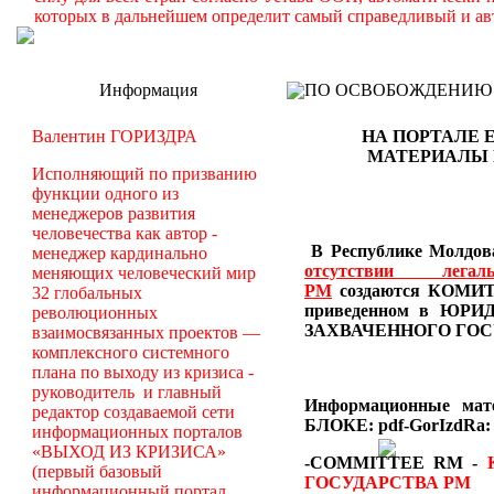
которых в дальнейшем определит самый справедливый и ав
Информация
ПО ОСВОБОЖДЕНИЮ РМ -
Валентин ГОРИЗДРА
НА ПОРТАЛЕ 
МАТЕРИАЛЫ
Исполняющий по призванию
функции одного из
менеджеров развития
человечества как автор -
В Республике Молдова
менеджер кардинально
отсутствии лег
меняющих человеческий мир
РМ
создаются
КОМИТЕ
32 глобальных
приведенном в Ю
революционных
ЗАХВАЧЕННОГО ГОС
взаимосвязанных проектов —
комплексного системного
плана по выходу из кризиса -
руководитель и главный
Информационные ма
редактор создаваемой сети
БЛОКЕ: pdf-GorIzdRa:
информационных порталов
«ВЫХОД ИЗ КРИЗИСА»
-COMMITTEE RM
-
(первый базовый
ГОСУДАРСТВА РМ
информационный портал