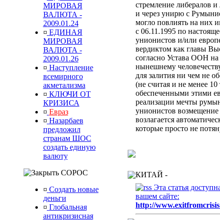
стремление либералов и 
МИРОВАЯ
и через унирю с Румыни
ВАЛЮТА -
могло повлиять на них 
2009.01.24
с 06.11.1995 по настоящ
¤
ЕДИНАЯ
унионистов и/или европ
МИРОВАЯ
вердиктом
как главы Вы
ВАЛЮТА -
согласно Устава ООН
на
2009.01.26
нынешнему человечеств
¤
Наступление
для залития ни чем не 
всемирного
(не считая и не менее 10
акметализма
обеспеченными этими ев
¤
КЛЮЧИ ОТ
реализации мечты румын
КРИЗИСА
унионистов возмещени
¤
Евраз
возлагается автоматиче
¤
Назарбаев
которые просто не потя
предложил
странам ШОС
создать единую
валюту
СОРОС
КИТАЙ -
Эта статья доступн
¤
Создать новые
вашем сайте:
деньги
http://www.exitfromcrisis
¤
Глобальная
антикризисная