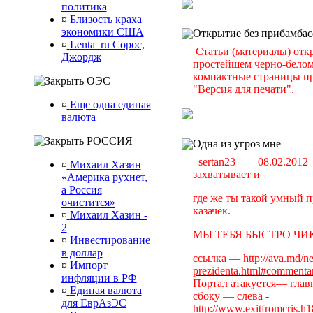
политика
¤
Близость краха
экономики США
Открытие без прибамбас
¤
Lenta_ru Сорос,
Статьи (материалы) отк
Джордж
простейшем черно-белом 
компактные страницы пр
ОЭС
"Версия для печати".
¤
Еще одна единая
валюта
РОССИЯ
Одна из угроз мне
sertan23 — 08.02.201
¤
Михаил Хазин
захватывает и
«Америка рухнет,
а Россия
где же ты такой умный п
очистится»
казачёк.
¤
Михаил Хазин -
2
МЫ ТЕБЯ БЫСТРО ЧИК
¤
Инвестирование
в доллар
ссылка —
http://ava.md/n
¤
Импорт
prezidenta.html#commenta
инфляции в РФ
Портал атакуется— главн
¤
Единая валюта
сбоку — слева -
для ЕврАзЭС
http://www.exitfromcris.h