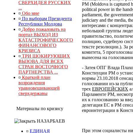
СВЕРХИДЕЯ РУССКИХ
РМ (Moldova is captured by
...
political power in the hand
¤
Обо мне
parliament, the government, 
¤
По выборам Президента
judiciary and the media, 
Республики Молдова
интересами с концентра
¤
Добро пожаловать на
небольшой группы людей
портал ВЫХОД ИЗ
правительство, политич
КАТАСТРОФИЧЕСКОГО
полицию, судебную сист
ФИНАНСОВОГО
тексте резолюции.). За
КРИЗИСА
комитета, 5 проголосова
¤
ТРИ ШОКИРУЮЩИХ
вынесена на голосование
ВЫЗОВА ДЛЯ ВСЕХ
СТРАН ВОСТОЧНОГО
- Затея ОПГ Влада Плах
ПАРТНЕРСТВА ...
Констиуции РМ о устано
¤
Краткий план
нормы 23.10.2018 сенса
возрождения
голосовании из-за публи
уравновешивающей
трех
ЕВРОПЕЙСКИХ
ал
сверхдержавы
Парламенте РМ, несмотр
их к голосованию за вв
делегация ЕС в РМ сенс
Материалы по кризису
евроинтеграции в Конс
НАЗАРБАЕВ
При этом социалисты ни
¤
ЕДИНАЯ