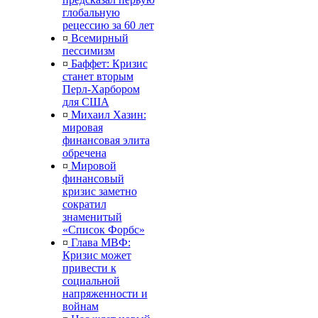
глобальную
рецессию за 60 лет
¤
Всемирный
пессимизм
¤
Баффет: Кризис
станет вторым
Перл-Харбором
для США
¤
Михаил Хазин:
мировая
финансовая элита
обречена
¤
Мировой
финансовый
кризис заметно
сократил
знаменитый
«Список Форбс»
¤
Глава МВФ:
Кризис может
привести к
социальной
напряженности и
войнам