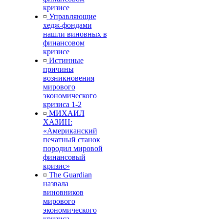
кризисе
¤
Управляющие
хедж-фондами
нашли виновных в
финансовом
кризисе
¤
Истинные
причины
возникновения
мирового
экономического
кризиса 1-2
¤
МИХАИЛ
ХАЗИН:
«Американский
печатный станок
породил мировой
финансовый
кризис»
¤
The Guardian
назвала
виновников
мирового
экономического
кризиса