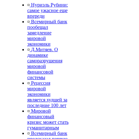
¤
Нуриэль Рубини:
самое ужасное еще
впереди
¤
Всемирный банк
пообещал
замедление
мировой
экономики
¤
Д.Митяев. О
динамике
саморазрушения
мировой
финансовой
системы
¤
Рецессия
мировой
экономики
является худшей за
последние 100 лет
¤
Мировой
финансовый
кризис может стать
гуманитарным
¤
Всемирный банк
предсказал первую