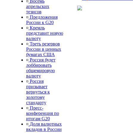
¤
Восемь
апрельских
тезисов
¤
Предложения
России к G20
¤
Кремль
представит новую
валюту
¤
Треть резервов
России в ценных
бумагах США
¤
Россия будет
лоббировать
общемировую
валюту
¤
Россия
призывает
вернуться к
золотому
стандарту
¤
Пресс-
конференция по
итогам G20
¤
Доля валютных
вкладов в России