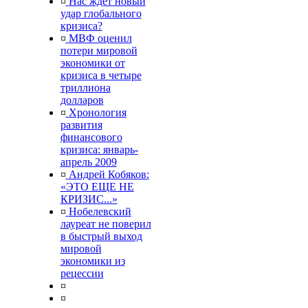
¤
Нас ждет новый
удар глобального
кризиса?
¤
МВФ оценил
потери мировой
экономики от
кризиса в четыре
триллиона
долларов
¤
Хронология
развития
финансового
кризиса: январь-
апрель 2009
¤
Андрей Кобяков:
«ЭТО ЕЩЕ НЕ
КРИЗИС...»
¤
Нобелевский
лауреат не поверил
в быстрый выход
мировой
экономики из
рецессии
¤
¤