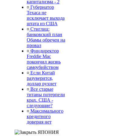
капитализма - 2
¤
Губернатор
Техаса не
исключает выхода
штата из США
¤
Стиглиц:
банковский план
Обамы обречен на
провал
¤
Финдиректор
Freddie Mac
покончил жизнь
самоубийством
¤
Если Китай
разуверится,
доллар рухнет
¤
Все старые
титаны потерпели
крах. США -
следующие?
¤
Максимального
кредитного
доверия нет
ЯПОНИЯ