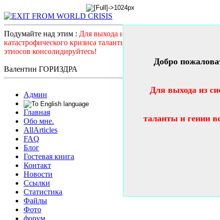
Подумайте над этим :
Для выхода из системного
катастрофического кризиса таланты и гении всех стран и
этносов консолидируйтесь!
Добро пожалова
Валентин ГОРИЗДРА
Для выхода из си
Админ
Главная
таланты и гении в
Обо мне.
AllArticles
FAQ
Блог
Гостевая книга
Контакт
Новости
Ссылки
Статистика
Файлы
Фото
форум