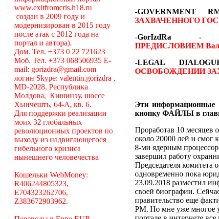
www.exitfromcris.h18.ru
-GOVERNMENT 
создан в 2009 году и
ЗАХВАЧЕННОГО ГОС
модернизирован в 2015 году
после атак с 2012 года на
-GorIzdRa
портал и автора).
ПРЕДИСЛОВИЕМ
Вал
Дом. Тел. +373 0 22 721623
Моб. Тел. +373 068506935 E-
-LEGAL DIALO
mail: gorizdra@gmail.com
ОСВОБОЖДЕНИИ ЗА
логин Skype: valentin.gorizdra ,
MD-2028, Республика
Молдова, Кишинэу, шоссе
Хынчешть, 64-А, кв. 6.
Эти информационные 
Для поддержки реализации
кнопку ФАЙЛЫ в глав
моих 32 глобальных
Проработав 10 месяцев о
революционных проектов по
около 20000 лей и смог 
выходу из надвигающегося
8-ми ядерным процессоро
гибельного кризиса
завершил работу охранни
нынешнего человечества
Председателя комитета 
одновременно пока юрид
Кошельки WebMoney:
23.09.2018 разместил ин
R406244805323,
своей биографии. Сейча
E704323262706,
правительство еще факт
Z383672903962.
РМ. Но мне уже многое у
портале в интернете вс
Переводы в Евро EUR