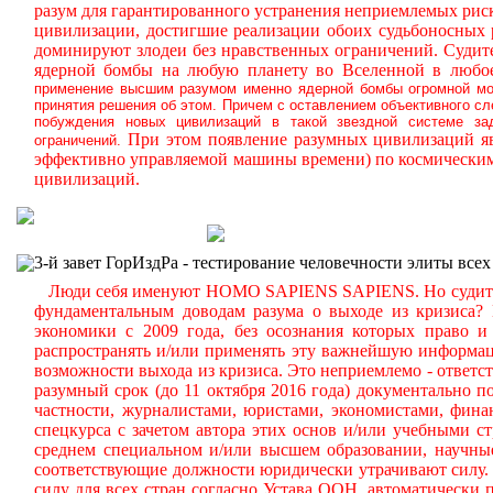
разум для гарантированного устранения неприемлемых ри
цивилизации, достигшие реализации обоих судьбоносных
доминируют злодеи без нравственных ограничений.
Судите
ядерной бомбы на любую планету во Вселенной в любое
применение высшим разумом именно ядерной бомбы огромной мощ
принятия решения об этом. Причем с оставлением объективного с
побуждения новых цивилизаций в такой звездной системе за
При этом появление разумных цивилизаций яв
ограничений.
эффективно управляемой машины времени) по космическим
цивилизаций.
3-й завет ГорИздРа - тестирование человечности элиты всех
Люди себя именуют HOMO SAPIENS SAPIENS. Но судите сам
фундаментальным доводам разума о выходе из кризиса?
экономики с 2009 года, без осознания которых право и 
распространять и/или применять эту важнейшую информа
возможности выхода из кризиса. Это неприемлемо - ответст
разумный срок (до 11 октября 2016 года) документально
частности, журналистами, юристами, экономистами, фина
спецкурса с зачетом автора этих основ и/или учебными с
среднем специальном и/или высшем образовании, научные
соответствующие должности юридически утрачивают силу. 
силу для всех стран согласно Устава ООН, автоматически 