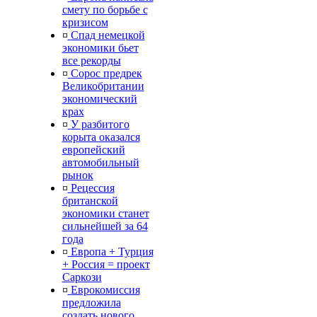
смету по борьбе с
кризисом
¤
Спад немецкой
экономики бьет
все рекорды
¤
Сорос предрек
Великобритании
экономический
крах
¤
У разбитого
корыта оказался
европейский
автомобильный
рынок
¤
Рецессия
британской
экономики станет
сильнейшей за 64
года
¤
Европа + Турция
+ Россия = проект
Саркози
¤
Еврокомиссия
предложила
создать нового