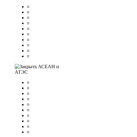
¤
¤
¤
¤
¤
¤
¤
¤
¤
¤
АСЕАН и
АТЭС
¤
¤
¤
¤
¤
¤
¤
¤
¤
¤