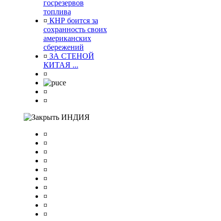
госрезервов
топлива
¤
КНР боится за
сохранность своих
американских
сбережений
¤
ЗА СТЕНОЙ
КИТАЯ ...
¤
¤
¤
ИНДИЯ
¤
¤
¤
¤
¤
¤
¤
¤
¤
¤