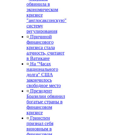
обвинила в
экономическом
кризисе
"англосаксонскую"
систему
регулирования
¤
Причиной
финансового
кризиса стала
алчность, считают
в Ватикане
¤
На "Часах
национального
долга" США
закончилось
свободное место
¤
Президент
Бразилии обвинил
богатые страны в
финансовом
кризисе
¤
Гринспен
признал себя
виновным в
финансовом