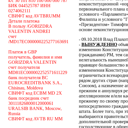
k/c 30 101 810 100 000 000 787
неконституционной «н
БИК 044525787 ИНН
первоначального плана о
0274062111
условного «Парламента»
СВИФТ код AVTBRUMM
Филиппа и условного "Г
Детали платежа
«Президентом» Тимофти
В пользу /GORIZDRA
основе неконституцион
VALENTIN ANDREI
счет
- 09.10.2018 Влад Плахо
/MD17EC000000225277163691
-
ВЫНУЖДЕННО
объя
изменению Конституции 
Платеж в GBP
(гражданами) РМ, тем с
получатель, фамилия и имя
нелегальность нынешней
GORIZDRA VALENTIN
правящее большинство в
счет получателя
измененения Конституци
MD81EC000002252571611229
ограничиться всенародн
банк получателя BC
рядом других стран (н
EUROCREDITBANK S.A.,
Союзом), а назначение 
Chisinau, Moldova
прежним и аннулируя ре
СВИФТ код ECBM MD 2X
апелляционном и/или ка
банк посредник счет
прежнему по своему про
30111826800012000061
непосредтвенно граждана
URALSIB BANK, Moscow,
штата. Более того, при э
Russia
выбираются правительст
СВИФТ код AVTB RU MM
дополнительной проверки
господствующие в общес