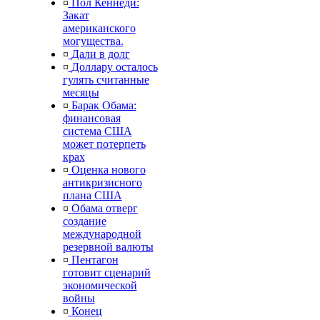
¤
Пол Кеннеди:
Закат
американского
могущества.
¤
Дали в долг
¤
Доллару осталось
гулять считанные
месяцы
¤
Барак Обама:
финансовая
система США
может потерпеть
крах
¤
Оценка нового
антикризисного
плана США
¤
Обама отверг
создание
международной
резервной валюты
¤
Пентагон
готовит сценарий
экономической
войны
¤
Конец