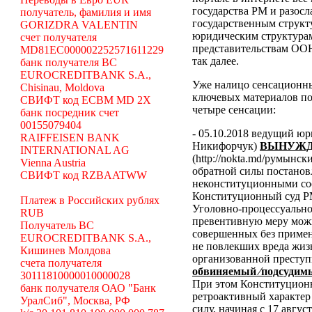
государства РМ и разосл
получатель, фамилия и имя
государственным структ
GORIZDRA VALENTIN
юридическим структура
счет получателя
представительствам ООН
MD81EC000002252571611229
так далее.
банк получателя BC
EUROCREDITBANK S.A.,
Уже налицо сенсационн
Chisinau, Moldova
ключевых материалов по
СВИФТ код ECBM MD 2X
четыре сенсации:
банк посредник счет
00155079404
- 05.10.2018 ведущий ю
RAIFFEISEN BANK
Никифорчук)
ВЫНУЖД
INTERNATIONAL AG
(http://nokta.md/румынс
Vienna Austria
обратной силы постано
СВИФТ код RZBAATWW
неконституционными со
Конституционный суд Р
Платеж в Российских рублях
Уголовно-процессуальног
RUB
превентивную меру можн
Получатель BC
совершенных без примен
EUROCREDITBANK S.A.,
не повлекших вреда жиз
Кишинев Молдова
организованной преступ
счета получателя
обвиняемый ⁄подсудимы
30111810000010000028
При этом Конституционн
банк получателя ОАО "Банк
ретроактивный характер 
УралСиб", Москва, РФ
силу, начиная с 17 авгус