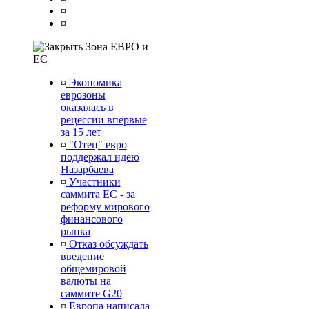
¤
¤
Зона ЕВРО и
ЕС
¤
Экономика
еврозоны
оказалась в
рецессии впервые
за 15 лет
¤
"Отец" евро
поддержал идею
Назарбаева
¤
Участники
саммита ЕС - за
реформу мирового
финансового
рынка
¤
Отказ обсуждать
введение
общемировой
валюты на
саммите G20
¤
Европа написала