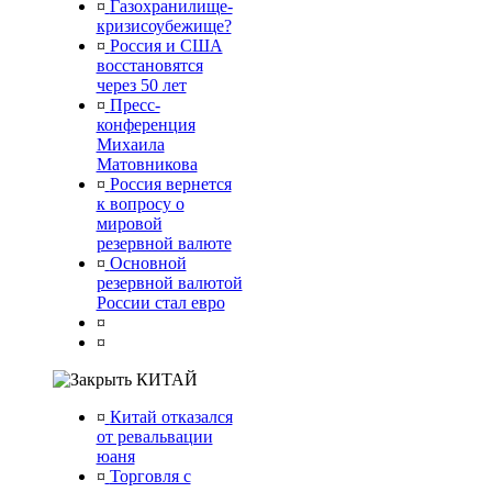
¤
Газохранилище-
кризисоубежище?
¤
Россия и США
восстановятся
через 50 лет
¤
Пресс-
конференция
Михаила
Матовникова
¤
Россия вернется
к вопросу о
мировой
резервной валюте
¤
Основной
резервной валютой
России стал евро
¤
¤
КИТАЙ
¤
Китай отказался
от ревальвации
юаня
¤
Торговля с