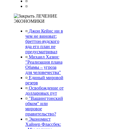
¤
¤
ЛЕЧЕНИЕ
ЭКОНОМИКИ
¤
Джон Кейнс ни в
чем не виноват:
бреттон-вудского
яда его план не
предусматривал
¤
Михаил Хазин:
"Реализация плана
Обамы – угроза
для человечества"
¤
Единый мировой
резерв
¤
Освобождение от
долларовых пут
¤
"Вашингтонский
обком" или
мировое
правительство?
¤
Экономист
Хайнер Флассбек: