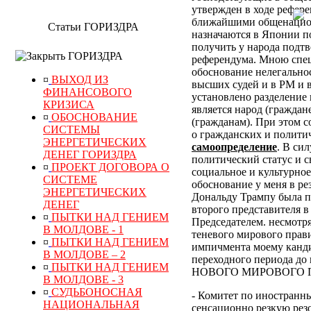
утвержден в ходе рефер
ближайшими общенацион
Статьи ГОРИЗДРА
назначаются в Японии по
получить у народа подт
ГОРИЗДРА
референдума.
Мною специ
обоснование нелегально
¤
ВЫХОД ИЗ
высших судей и в РМ и 
ФИНАНСОВОГО
установлено разделение 
КРИЗИСА
является народ (граждан
¤
ОБОСНОВАНИЕ
(гражданам). При этом 
СИСТЕМЫ
о гражданских и полити
ЭНЕРГЕТИЧЕСКИХ
самоопределение
. В си
ДЕНЕГ ГОРИЗДРА
политический статус и с
¤
ПРОЕКТ ДОГОВОРА О
социальное и культурное
СИСТЕМЕ
обоснование у меня в р
ЭНЕРГЕТИЧЕСКИХ
Дональду Трампу была п
ДЕНЕГ
второго представителя в
¤
ПЫТКИ НАД ГЕНИЕМ
Председателем. несмотр
В МОЛДОВЕ - 1
теневого мирового прави
¤
ПЫТКИ НАД ГЕНИЕМ
импичмента моему канди
В МОЛДОВЕ – 2
переходного периода
¤
ПЫТКИ НАД ГЕНИЕМ
НОВОГО МИРОВОГО ПОР
В МОЛДОВЕ - 3
¤
СУДЬБОНОСНАЯ
- Комитет по иностранн
НАЦИОНАЛЬНАЯ
сенсационно резкую рез