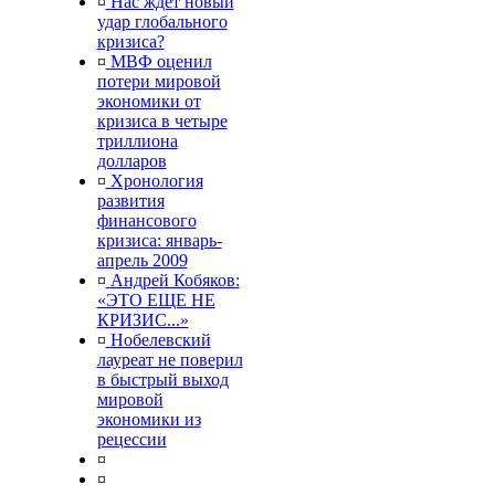
¤
Нас ждет новый
удар глобального
кризиса?
¤
МВФ оценил
потери мировой
экономики от
кризиса в четыре
триллиона
долларов
¤
Хронология
развития
финансового
кризиса: январь-
апрель 2009
¤
Андрей Кобяков:
«ЭТО ЕЩЕ НЕ
КРИЗИС...»
¤
Нобелевский
лауреат не поверил
в быстрый выход
мировой
экономики из
рецессии
¤
¤