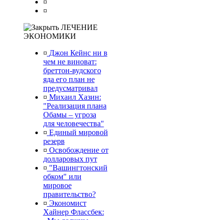
¤
¤
ЛЕЧЕНИЕ
ЭКОНОМИКИ
¤
Джон Кейнс ни в
чем не виноват:
бреттон-вудского
яда его план не
предусматривал
¤
Михаил Хазин:
"Реализация плана
Обамы – угроза
для человечества"
¤
Единый мировой
резерв
¤
Освобождение от
долларовых пут
¤
"Вашингтонский
обком" или
мировое
правительство?
¤
Экономист
Хайнер Флассбек: