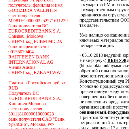
государства РМ и разосл
получатель, фамилия и имя
государственным структ
GORIZDRA VALENTIN
юридическим структура
счет получателя
представительствам ООН
MD81EC000002252571611229
так далее.
банк получателя BC
EUROCREDITBANK S.A.,
Уже налицо сенсационн
Chisinau, Moldova
ключевых материалов по
СВИФТ код ECBM MD 2X
четыре сенсации:
банк посредник счет
00155079404
- 05.10.2018 ведущий ю
RAIFFEISEN BANK
Никифорчук)
ВЫНУЖД
INTERNATIONAL AG
(http://nokta.md/румынс
Vienna Austria
обратной силы постано
СВИФТ код RZBAATWW
неконституционными со
Конституционный суд Р
Платеж в Российских рублях
Уголовно-процессуальног
RUB
превентивную меру можн
Получатель BC
совершенных без примен
EUROCREDITBANK S.A.,
не повлекших вреда жиз
Кишинев Молдова
организованной преступ
счета получателя
обвиняемый ⁄подсудимы
30111810000010000028
При этом Конституционн
банк получателя ОАО "Банк
ретроактивный характер 
УралСиб", Москва, РФ
силу, начиная с 17 авгус