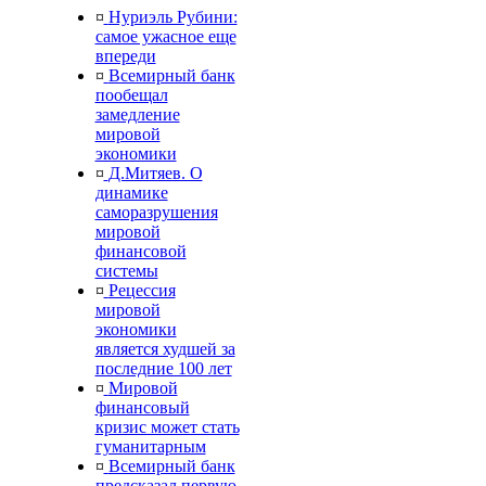
¤
Нуриэль Рубини:
самое ужасное еще
впереди
¤
Всемирный банк
пообещал
замедление
мировой
экономики
¤
Д.Митяев. О
динамике
саморазрушения
мировой
финансовой
системы
¤
Рецессия
мировой
экономики
является худшей за
последние 100 лет
¤
Мировой
финансовый
кризис может стать
гуманитарным
¤
Всемирный банк
предсказал первую