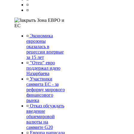
¤
¤
Зона ЕВРО и
ЕС
¤
Экономика
еврозоны
оказалась в
рецессии впервые
за 15 лет
¤
"Отец" евро
поддержал идею
Назарбаева
¤
Участники
саммита ЕС - за
реформу мирового
финансового
рынка
¤
Отказ обсуждать
введение
общемировой
валюты на
саммите G20
¤
Европа написала