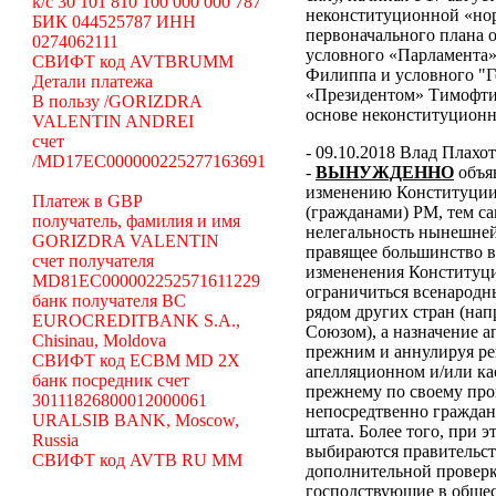
k/c 30 101 810 100 000 000 787
неконституционной «н
БИК 044525787 ИНН
первоначального плана о
0274062111
условного «Парламента»
СВИФТ код AVTBRUMM
Филиппа и условного "Г
Детали платежа
«Президентом» Тимофти
В пользу /GORIZDRA
основе неконституцион
VALENTIN ANDREI
счет
- 09.10.2018 Влад Плахо
/MD17EC000000225277163691
-
ВЫНУЖДЕННО
объя
изменению Конституции 
Платеж в GBP
(гражданами) РМ, тем с
получатель, фамилия и имя
нелегальность нынешней
GORIZDRA VALENTIN
правящее большинство в
счет получателя
измененения Конституци
MD81EC000002252571611229
ограничиться всенародн
банк получателя BC
рядом других стран (н
EUROCREDITBANK S.A.,
Союзом), а назначение 
Chisinau, Moldova
прежним и аннулируя ре
СВИФТ код ECBM MD 2X
апелляционном и/или ка
банк посредник счет
прежнему по своему про
30111826800012000061
непосредтвенно граждана
URALSIB BANK, Moscow,
штата. Более того, при э
Russia
выбираются правительст
СВИФТ код AVTB RU MM
дополнительной проверки
господствующие в общес