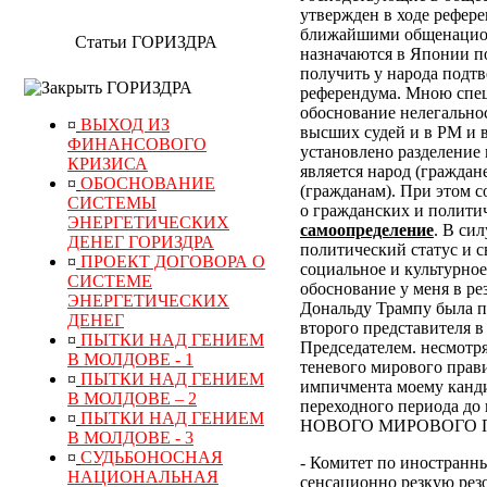
утвержден в ходе рефер
ближайшими общенацион
Статьи ГОРИЗДРА
назначаются в Японии по
получить у народа подт
ГОРИЗДРА
референдума.
Мною специ
обоснование нелегально
¤
ВЫХОД ИЗ
высших судей и в РМ и 
ФИНАНСОВОГО
установлено разделение 
КРИЗИСА
является народ (граждан
¤
ОБОСНОВАНИЕ
(гражданам). При этом 
СИСТЕМЫ
о гражданских и полити
ЭНЕРГЕТИЧЕСКИХ
самоопределение
. В си
ДЕНЕГ ГОРИЗДРА
политический статус и с
¤
ПРОЕКТ ДОГОВОРА О
социальное и культурное
СИСТЕМЕ
обоснование у меня в р
ЭНЕРГЕТИЧЕСКИХ
Дональду Трампу была п
ДЕНЕГ
второго представителя в
¤
ПЫТКИ НАД ГЕНИЕМ
Председателем. несмотр
В МОЛДОВЕ - 1
теневого мирового прави
¤
ПЫТКИ НАД ГЕНИЕМ
импичмента моему канди
В МОЛДОВЕ – 2
переходного периода
¤
ПЫТКИ НАД ГЕНИЕМ
НОВОГО МИРОВОГО ПОР
В МОЛДОВЕ - 3
¤
СУДЬБОНОСНАЯ
- Комитет по иностранн
НАЦИОНАЛЬНАЯ
сенсационно резкую рез