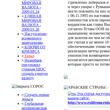
стремление либералов и 
МИРОВАЯ
и через унирю с Румыни
ВАЛЮТА -
могло повлиять на них 
2009.01.24
с 06.11.1995 по настоящ
¤
ЕДИНАЯ
унионистов и/или европ
МИРОВАЯ
вердиктом
как главы Вы
ВАЛЮТА -
согласно Устава ООН
на
2009.01.26
нынешнему человечеств
¤
Наступление
для залития ни чем не 
всемирного
(не считая и не менее 10
акметализма
обеспеченными этими ев
¤
КЛЮЧИ ОТ
реализации мечты румын
КРИЗИСА
унионистов возмещени
¤
Евраз
возлагается автоматиче
¤
Назарбаев
которые просто не потя
предложил
странам ШОС
создать единую
валюту
СОРОС
АРАБСКИЕ СТРАНЫ -
Эта статья доступн
¤
Создать новые
вашем сайте:
деньги
http://www.exitfromcrisis
¤
Глобальная
антикризисная