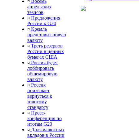
¤
Восемь
апрельских
тезисов
¤
Предложения
России к G20
¤
Кремль
представит новую
валюту
¤
Треть резервов
России в ценных
бумагах США
¤
Россия будет
лоббировать
общемировую
валюту
¤
Россия
призывает
вернуться к
золотому
стандарту
¤
Пресс-
конференция по
итогам G20
¤
Доля валютных
вкладов в России