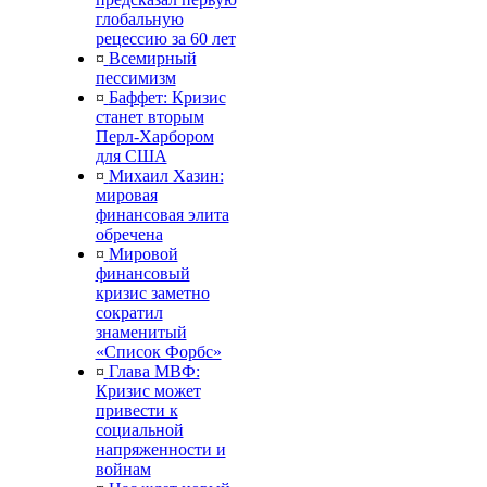
глобальную
рецессию за 60 лет
¤
Всемирный
пессимизм
¤
Баффет: Кризис
станет вторым
Перл-Харбором
для США
¤
Михаил Хазин:
мировая
финансовая элита
обречена
¤
Мировой
финансовый
кризис заметно
сократил
знаменитый
«Список Форбс»
¤
Глава МВФ:
Кризис может
привести к
социальной
напряженности и
войнам