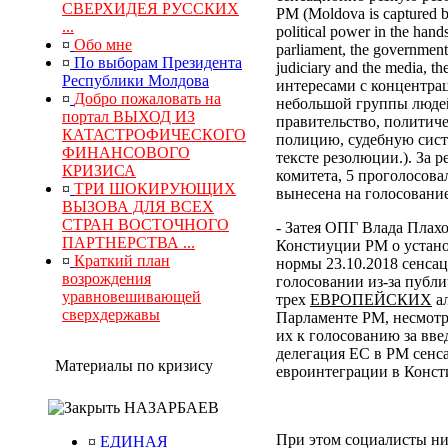
СВЕРХИДЕЯ РУССКИХ
РМ (Moldova is captured by
...
political power in the hand
¤
Обо мне
parliament, the government, 
¤
По выборам Президента
judiciary and the media, 
Республики Молдова
интересами с концентра
¤
Добро пожаловать на
небольшой группы людей
портал ВЫХОД ИЗ
правительство, политич
КАТАСТРОФИЧЕСКОГО
полицию, судебную сист
ФИНАНСОВОГО
тексте резолюции.). За
КРИЗИСА
комитета, 5 проголосова
¤
ТРИ ШОКИРУЮЩИХ
вынесена на голосование
ВЫЗОВА ДЛЯ ВСЕХ
СТРАН ВОСТОЧНОГО
- Затея ОПГ Влада Плах
ПАРТНЕРСТВА ...
Констиуции РМ о устано
¤
Краткий план
нормы 23.10.2018 сенса
возрождения
голосовании из-за публи
уравновешивающей
трех
ЕВРОПЕЙСКИХ
ал
сверхдержавы
Парламенте РМ, несмотр
их к голосованию за вв
делегация ЕС в РМ сенс
Материалы по кризису
евроинтеграции в Конс
НАЗАРБАЕВ
При этом социалисты ни
¤
ЕДИНАЯ