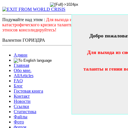
Подумайте над этим :
Для выхода из системного
катастрофического кризиса таланты и гении всех стран и
этносов консолидируйтесь!
Добро пожалова
Валентин ГОРИЗДРА
Для выхода из си
Админ
Главная
таланты и гении в
Обо мне.
AllArticles
FAQ
Блог
Гостевая книга
Контакт
Новости
Ссылки
Статистика
Файлы
Фото
форум