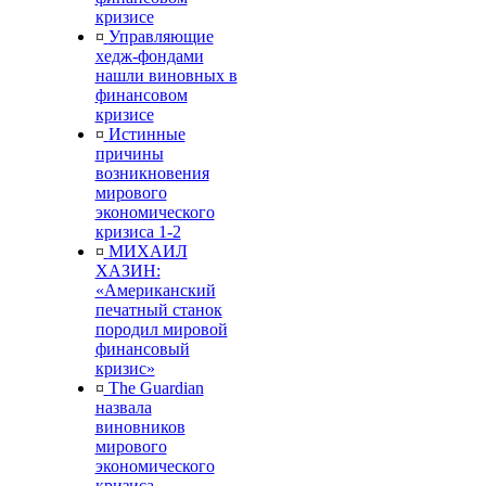
кризисе
¤
Управляющие
хедж-фондами
нашли виновных в
финансовом
кризисе
¤
Истинные
причины
возникновения
мирового
экономического
кризиса 1-2
¤
МИХАИЛ
ХАЗИН:
«Американский
печатный станок
породил мировой
финансовый
кризис»
¤
The Guardian
назвала
виновников
мирового
экономического
кризиса