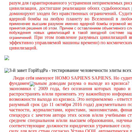
разум для гарантированного устранения неприемлемых ри
цивилизации, достигшие реализации обоих судьбоносных
доминируют злодеи без нравственных ограничений.
Судите
ядерной бомбы на любую планету во Вселенной в любое
применение высшим разумом именно ядерной бомбы огромной мощ
принятия решения об этом. Причем с оставлением объективного с
побуждения новых цивилизаций в такой звездной системе за
При этом появление разумных цивилизаций яв
ограничений.
эффективно управляемой машины времени) по космическим
цивилизаций.
3-й завет ГорИздРа - тестирование человечности элиты всех
Люди себя именуют HOMO SAPIENS SAPIENS. Но судите сам
фундаментальным доводам разума о выходе из кризиса?
экономики с 2009 года, без осознания которых право и 
распространять и/или применять эту важнейшую информа
возможности выхода из кризиса. Это неприемлемо - ответст
разумный срок (до 11 октября 2016 года) документально
частности, журналистами, юристами, экономистами, фина
спецкурса с зачетом автора этих основ и/или учебными с
среднем специальном и/или высшем образовании, научные
соответствующие должности юридически утрачивают силу. 
силу для всех стран согласно Устава ООН, автоматически 