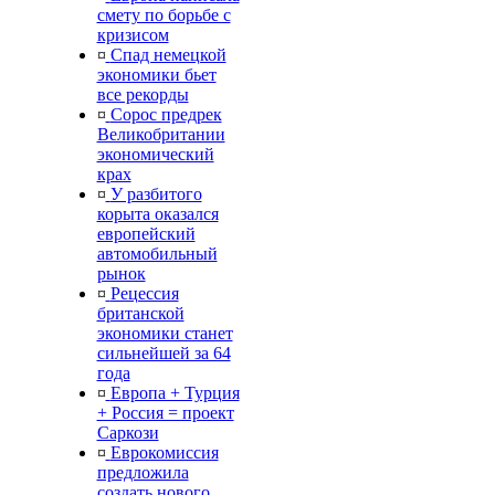
смету по борьбе с
кризисом
¤
Спад немецкой
экономики бьет
все рекорды
¤
Сорос предрек
Великобритании
экономический
крах
¤
У разбитого
корыта оказался
европейский
автомобильный
рынок
¤
Рецессия
британской
экономики станет
сильнейшей за 64
года
¤
Европа + Турция
+ Россия = проект
Саркози
¤
Еврокомиссия
предложила
создать нового