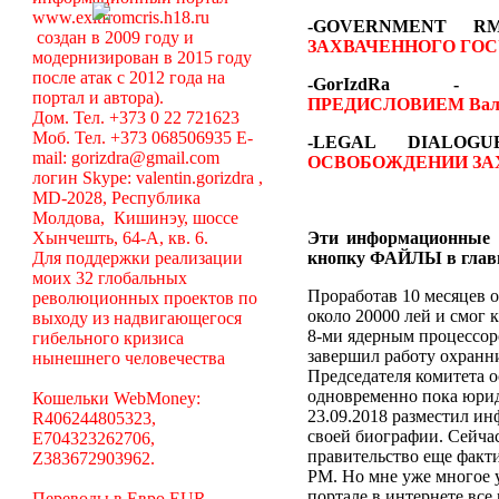
www.exitfromcris.h18.ru
-GOVERNMENT 
создан в 2009 году и
ЗАХВАЧЕННОГО ГОС
модернизирован в 2015 году
после атак с 2012 года на
-GorIzdRa
портал и автора).
ПРЕДИСЛОВИЕМ
Вал
Дом. Тел. +373 0 22 721623
Моб. Тел. +373 068506935 E-
-LEGAL DIALO
mail: gorizdra@gmail.com
ОСВОБОЖДЕНИИ ЗА
логин Skype: valentin.gorizdra ,
MD-2028, Республика
Молдова, Кишинэу, шоссе
Хынчешть, 64-А, кв. 6.
Эти информационные 
Для поддержки реализации
кнопку ФАЙЛЫ в глав
моих 32 глобальных
Проработав 10 месяцев о
революционных проектов по
около 20000 лей и смог 
выходу из надвигающегося
8-ми ядерным процессоро
гибельного кризиса
завершил работу охранни
нынешнего человечества
Председателя комитета 
одновременно пока юрид
Кошельки WebMoney:
23.09.2018 разместил ин
R406244805323,
своей биографии. Сейча
E704323262706,
правительство еще факт
Z383672903962.
РМ. Но мне уже многое у
портале в интернете вс
Переводы в Евро EUR