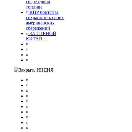
госрезервов
топлива
¤
КНР боится за
сохранность своих
американских
сбережений
¤
ЗА СТЕНОЙ
КИТАЯ ...
¤
¤
¤
¤
ИНДИЯ
¤
¤
¤
¤
¤
¤
¤
¤
¤
¤