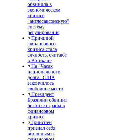
обвинила в
экономическом
кризисе
"англосаксонскую"
систему
регулирования
¤
Причиной
финансового
кризиса стала
алчность, считают
в Ватикане
¤
На "Часах
национального
долга" США
закончилось
свободное место
¤
Президент
Бразилии обвинил
богатые страны в
финансовом
кризисе
¤
Гринспен
признал себя
виновным в
финансовом