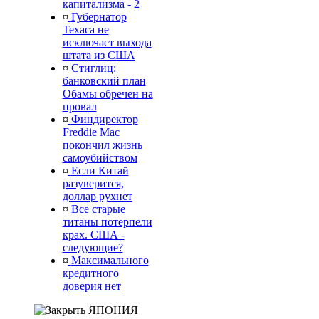
капитализма - 2
¤
Губернатор
Техаса не
исключает выхода
штата из США
¤
Стиглиц:
банковский план
Обамы обречен на
провал
¤
Финдиректор
Freddie Mac
покончил жизнь
самоубийством
¤
Если Китай
разуверится,
доллар рухнет
¤
Все старые
титаны потерпели
крах. США -
следующие?
¤
Максимального
кредитного
доверия нет
ЯПОНИЯ