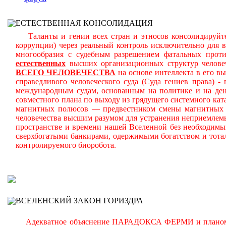
ЕСТЕСТВЕННАЯ КОНСОЛИДАЦИЯ
Таланты и гении всех стран и этносов консолидируйте
коррупции) через реальный контроль исключительно для 
многообразия с судебным разрешением фатальных прот
естественных
высших организационных структур челове
ВСЕГО ЧЕЛОВЕЧЕСТВА
на основе интеллекта в его в
справедливого человеческого суда (Суда гениев права) 
международным судам, основанным на политике и на день
совместного плана по выходу из грядущего системного ката
магнитных полюсов — предвестником смены магнитных п
человечества высшим разумом для устранения неприемлем
пространстве и времени нашей Вселенной без необходимы
сверхбогатыми банкирами, одержимыми богатством и тота
контролируемого биоробота.
В
ВСЕЛЕНСКИЙ ЗАКОН ГОРИЗДРА
Адекватное объяснение ПАРАДОКСА ФЕРМИ и планомерно