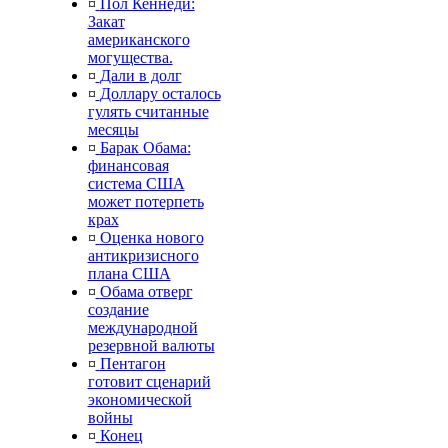
¤
Пол Кеннеди:
Закат
американского
могущества.
¤
Дали в долг
¤
Доллару осталось
гулять считанные
месяцы
¤
Барак Обама:
финансовая
система США
может потерпеть
крах
¤
Оценка нового
антикризисного
плана США
¤
Обама отверг
создание
международной
резервной валюты
¤
Пентагон
готовит сценарий
экономической
войны
¤
Конец