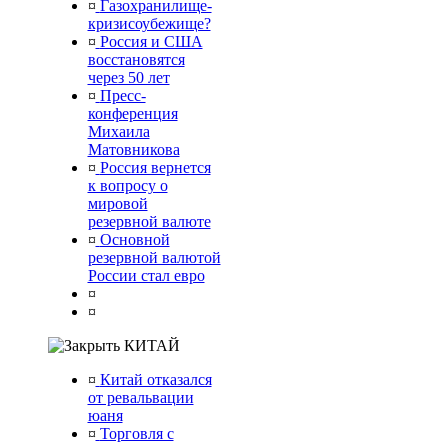
¤
Газохранилище-
кризисоубежище?
¤
Россия и США
восстановятся
через 50 лет
¤
Пресс-
конференция
Михаила
Матовникова
¤
Россия вернется
к вопросу о
мировой
резервной валюте
¤
Основной
резервной валютой
России стал евро
¤
¤
КИТАЙ
¤
Китай отказался
от ревальвации
юаня
¤
Торговля с