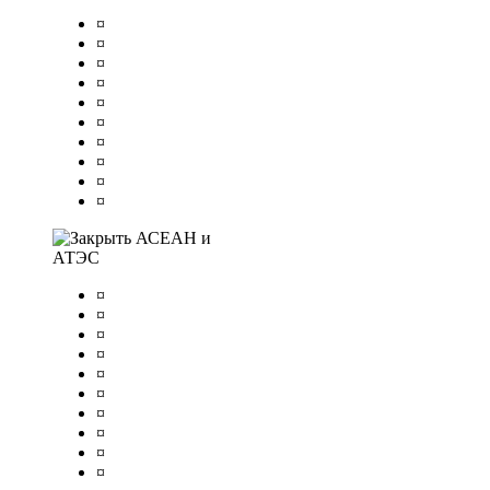
¤
¤
¤
¤
¤
¤
¤
¤
¤
¤
АСЕАН и
АТЭС
¤
¤
¤
¤
¤
¤
¤
¤
¤
¤