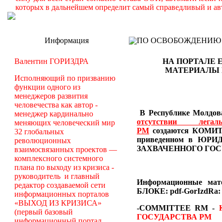
которых в дальнейшем определит самый справедливый и ав
Информация
ПО ОСВОБОЖДЕНИЮ РМ -
Валентин ГОРИЗДРА
НА ПОРТАЛЕ 
МАТЕРИАЛЫ
Исполняющий по призванию
функции одного из
менеджеров развития
человечества как автор -
В Республике Молдова
менеджер кардинально
отсутствии лег
меняющих человеческий мир
РМ
создаются
КОМИТЕ
32 глобальных
приведенном в Ю
революционных
ЗАХВАЧЕННОГО ГОС
взаимосвязанных проектов —
комплексного системного
плана по выходу из кризиса -
руководитель и главный
Информационные ма
редактор создаваемой сети
БЛОКЕ: pdf-GorIzdRa:
информационных порталов
«ВЫХОД ИЗ КРИЗИСА»
-COMMITTEE RM
-
(первый базовый
ГОСУДАРСТВА РМ
информационный портал