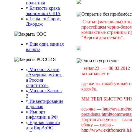
политика
¤
Близость краха
экономики США
Открытие без прибамбас
¤
Lenta_ru Сорос,
Статьи (материалы) отк
Джордж
простейшем черно-белом 
компактные страницы пр
ОЭС
"Версия для печати".
¤
Еще одна единая
валюта
РОССИЯ
Одна из угроз мне
sertan23 — 08.02.201
¤
Михаил Хазин
захватывает и
«Америка рухнет,
а Россия
где же ты такой умный п
очистится»
казачёк.
¤
Михаил Хазин -
2
МЫ ТЕБЯ БЫСТРО ЧИК
¤
Инвестирование
в доллар
ссылка —
http://ava.md/n
¤
Импорт
prezidenta.html#commenta
инфляции в РФ
Портал атакуется— главн
¤
Единая валюта
сбоку — слева -
для ЕврАзЭС
http://www.exitfromcris.h