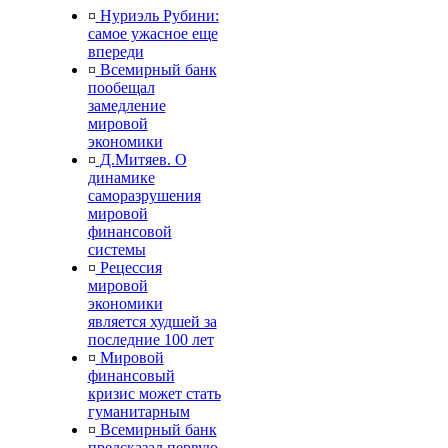
¤
Нуриэль Рубини:
самое ужасное еще
впереди
¤
Всемирный банк
пообещал
замедление
мировой
экономики
¤
Д.Митяев. О
динамике
саморазрушения
мировой
финансовой
системы
¤
Рецессия
мировой
экономики
является худшей за
последние 100 лет
¤
Мировой
финансовый
кризис может стать
гуманитарным
¤
Всемирный банк
предсказал первую