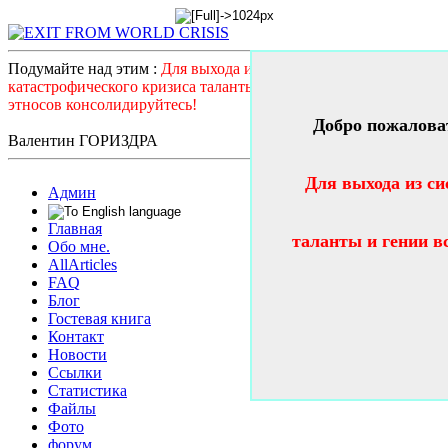
Подумайте над этим :
Для выхода из системного
катастрофического кризиса таланты и гении всех стран и
этносов консолидируйтесь!
Добро пожалова
Валентин ГОРИЗДРА
Для выхода из си
Админ
Главная
таланты и гении в
Обо мне.
AllArticles
FAQ
Блог
Гостевая книга
Контакт
Новости
Ссылки
Статистика
Файлы
Фото
форум