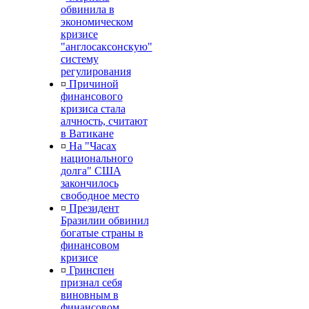
обвинила в
экономическом
кризисе
"англосаксонскую"
систему
регулирования
¤
Причиной
финансового
кризиса стала
алчность, считают
в Ватикане
¤
На "Часах
национального
долга" США
закончилось
свободное место
¤
Президент
Бразилии обвинил
богатые страны в
финансовом
кризисе
¤
Гринспен
признал себя
виновным в
финансовом