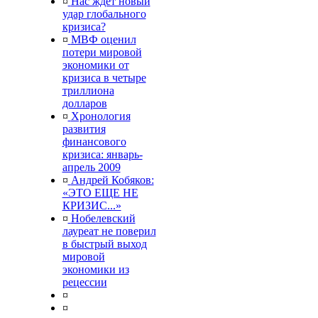
¤
Нас ждет новый
удар глобального
кризиса?
¤
МВФ оценил
потери мировой
экономики от
кризиса в четыре
триллиона
долларов
¤
Хронология
развития
финансового
кризиса: январь-
апрель 2009
¤
Андрей Кобяков:
«ЭТО ЕЩЕ НЕ
КРИЗИС...»
¤
Нобелевский
лауреат не поверил
в быстрый выход
мировой
экономики из
рецессии
¤
¤