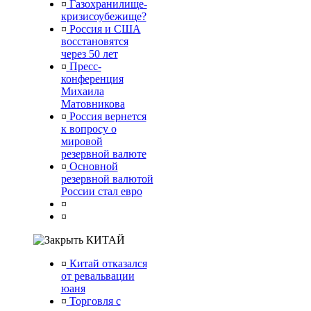
¤
Газохранилище-
кризисоубежище?
¤
Россия и США
восстановятся
через 50 лет
¤
Пресс-
конференция
Михаила
Матовникова
¤
Россия вернется
к вопросу о
мировой
резервной валюте
¤
Основной
резервной валютой
России стал евро
¤
¤
КИТАЙ
¤
Китай отказался
от ревальвации
юаня
¤
Торговля с