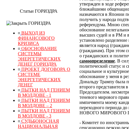
утвержден в ходе рефер
ближайшими общенацион
Статьи ГОРИЗДРА
назначаются в Японии по
получить у народа подт
ГОРИЗДРА
референдума.
Мною специ
обоснование нелегально
¤
ВЫХОД ИЗ
высших судей и в РМ и 
ФИНАНСОВОГО
установлено разделение 
КРИЗИСА
является народ (граждан
¤
ОБОСНОВАНИЕ
(гражданам). При этом 
СИСТЕМЫ
о гражданских и полити
ЭНЕРГЕТИЧЕСКИХ
самоопределение
. В си
ДЕНЕГ ГОРИЗДРА
политический статус и с
¤
ПРОЕКТ ДОГОВОРА О
социальное и культурное
СИСТЕМЕ
обоснование у меня в р
ЭНЕРГЕТИЧЕСКИХ
Дональду Трампу была п
ДЕНЕГ
второго представителя в
¤
ПЫТКИ НАД ГЕНИЕМ
Председателем. несмотр
В МОЛДОВЕ - 1
теневого мирового прави
¤
ПЫТКИ НАД ГЕНИЕМ
импичмента моему канди
В МОЛДОВЕ – 2
переходного периода
¤
ПЫТКИ НАД ГЕНИЕМ
НОВОГО МИРОВОГО ПОР
В МОЛДОВЕ - 3
¤
СУДЬБОНОСНАЯ
- Комитет по иностранн
НАЦИОНАЛЬНАЯ
сенсационно резкую рез