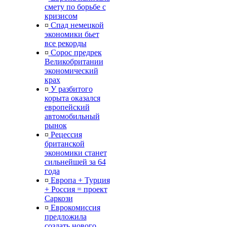
смету по борьбе с
кризисом
¤
Спад немецкой
экономики бьет
все рекорды
¤
Сорос предрек
Великобритании
экономический
крах
¤
У разбитого
корыта оказался
европейский
автомобильный
рынок
¤
Рецессия
британской
экономики станет
сильнейшей за 64
года
¤
Европа + Турция
+ Россия = проект
Саркози
¤
Еврокомиссия
предложила
создать нового