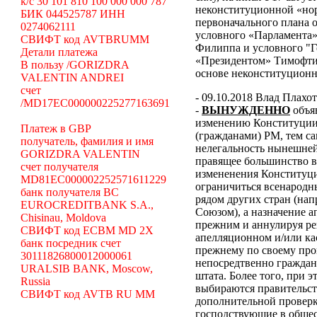
k/c 30 101 810 100 000 000 787
неконституционной «н
БИК 044525787 ИНН
первоначального плана о
0274062111
условного «Парламента»
СВИФТ код AVTBRUMM
Филиппа и условного "Г
Детали платежа
«Президентом» Тимофти
В пользу /GORIZDRA
основе неконституцион
VALENTIN ANDREI
счет
- 09.10.2018 Влад Плахо
/MD17EC000000225277163691
-
ВЫНУЖДЕННО
объя
изменению Конституции 
Платеж в GBP
(гражданами) РМ, тем с
получатель, фамилия и имя
нелегальность нынешней
GORIZDRA VALENTIN
правящее большинство в
счет получателя
измененения Конституци
MD81EC000002252571611229
ограничиться всенародн
банк получателя BC
рядом других стран (н
EUROCREDITBANK S.A.,
Союзом), а назначение 
Chisinau, Moldova
прежним и аннулируя ре
СВИФТ код ECBM MD 2X
апелляционном и/или ка
банк посредник счет
прежнему по своему про
30111826800012000061
непосредтвенно граждана
URALSIB BANK, Moscow,
штата. Более того, при э
Russia
выбираются правительст
СВИФТ код AVTB RU MM
дополнительной проверки
господствующие в общес