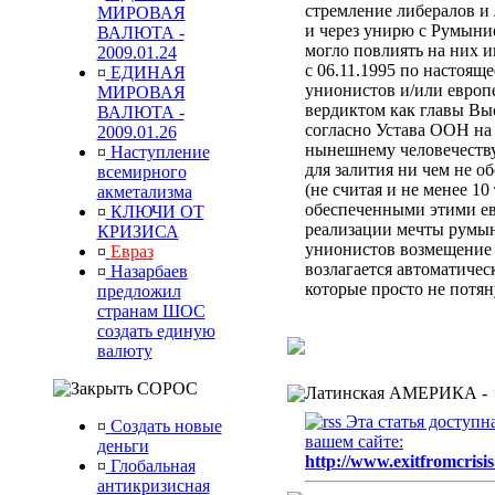
стремление либералов и 
МИРОВАЯ
и через унирю с Румыни
ВАЛЮТА -
могло повлиять на них 
2009.01.24
с 06.11.1995 по настоящ
¤
ЕДИНАЯ
унионистов и/или европ
МИРОВАЯ
вердиктом
как главы Вы
ВАЛЮТА -
согласно Устава ООН
на
2009.01.26
нынешнему человечеств
¤
Наступление
для залития ни чем не 
всемирного
(не считая и не менее 10
акметализма
обеспеченными этими ев
¤
КЛЮЧИ ОТ
реализации мечты румын
КРИЗИСА
унионистов возмещени
¤
Евраз
возлагается автоматиче
¤
Назарбаев
которые просто не потя
предложил
странам ШОС
создать единую
валюту
СОРОС
Латинская АМЕРИКА -
Эта статья доступн
¤
Создать новые
вашем сайте:
деньги
http://www.exitfromcrisis
¤
Глобальная
антикризисная