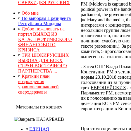
СВЕРХИДЕЯ РУССКИХ
РМ (Moldova is captured by
...
political power in the hand
¤
Обо мне
parliament, the government, 
¤
По выборам Президента
judiciary and the media, 
Республики Молдова
интересами с концентра
¤
Добро пожаловать на
небольшой группы людей
портал ВЫХОД ИЗ
правительство, политич
КАТАСТРОФИЧЕСКОГО
полицию, судебную сист
ФИНАНСОВОГО
тексте резолюции.). За
КРИЗИСА
комитета, 5 проголосова
¤
ТРИ ШОКИРУЮЩИХ
вынесена на голосование
ВЫЗОВА ДЛЯ ВСЕХ
СТРАН ВОСТОЧНОГО
- Затея ОПГ Влада Плах
ПАРТНЕРСТВА ...
Констиуции РМ о устано
¤
Краткий план
нормы 23.10.2018 сенса
возрождения
голосовании из-за публи
уравновешивающей
трех
ЕВРОПЕЙСКИХ
ал
сверхдержавы
Парламенте РМ, несмотр
их к голосованию за вв
делегация ЕС в РМ сенс
Материалы по кризису
евроинтеграции в Конс
НАЗАРБАЕВ
При этом социалисты ни
¤
ЕДИНАЯ