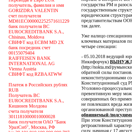
государства РМ и разосл
получатель, фамилия и имя
государственным структ
GORIZDRA VALENTIN
юридическим структура
счет получателя
представительствам ООН
MD81EC000002252571611229
так далее.
банк получателя BC
EUROCREDITBANK S.A.,
Уже налицо сенсационн
Chisinau, Moldova
ключевых материалов по
СВИФТ код ECBM MD 2X
четыре сенсации:
банк посредник счет
00155079404
- 05.10.2018 ведущий ю
RAIFFEISEN BANK
Никифорчук)
ВЫНУЖД
INTERNATIONAL AG
(http://nokta.md/румынс
Vienna Austria
обратной силы постано
СВИФТ код RZBAATWW
неконституционными со
Конституционный суд Р
Платеж в Российских рублях
Уголовно-процессуальног
RUB
превентивную меру можн
Получатель BC
совершенных без примен
EUROCREDITBANK S.A.,
не повлекших вреда жиз
Кишинев Молдова
организованной преступ
счета получателя
обвиняемый ⁄подсудимы
30111810000010000028
При этом Конституционн
банк получателя ОАО "Банк
ретроактивный характер 
УралСиб", Москва, РФ
силу, начиная с 17 авгус