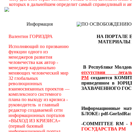
которых в дальнейшем определит самый справедливый и ав
Информация
ПО ОСВОБОЖДЕНИЮ РМ -
Валентин ГОРИЗДРА
НА ПОРТАЛЕ 
МАТЕРИАЛЫ
Исполняющий по призванию
функции одного из
менеджеров развития
человечества как автор -
В Республике Молдова
менеджер кардинально
отсутствии лег
меняющих человеческий мир
РМ
создаются
КОМИТЕ
32 глобальных
приведенном в Ю
революционных
ЗАХВАЧЕННОГО ГОС
взаимосвязанных проектов —
комплексного системного
плана по выходу из кризиса -
руководитель и главный
Информационные ма
редактор создаваемой сети
БЛОКЕ: pdf-GorIzdRa:
информационных порталов
«ВЫХОД ИЗ КРИЗИСА»
-COMMITTEE RM
-
(первый базовый
ГОСУДАРСТВА РМ
информационный портал