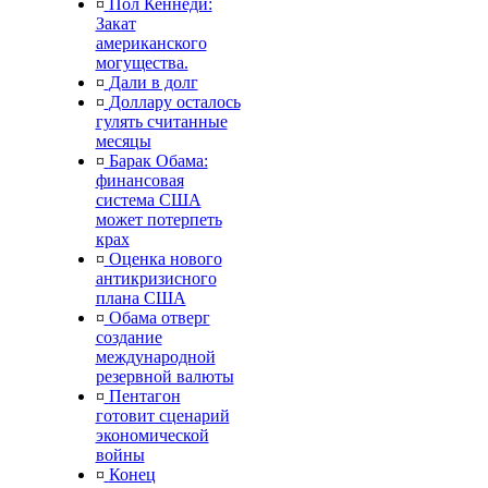
¤
Пол Кеннеди:
Закат
американского
могущества.
¤
Дали в долг
¤
Доллару осталось
гулять считанные
месяцы
¤
Барак Обама:
финансовая
система США
может потерпеть
крах
¤
Оценка нового
антикризисного
плана США
¤
Обама отверг
создание
международной
резервной валюты
¤
Пентагон
готовит сценарий
экономической
войны
¤
Конец