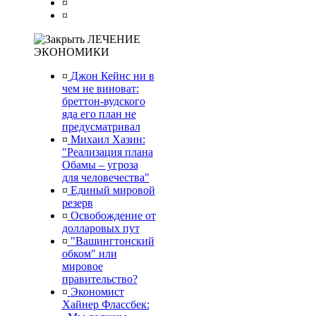
¤
¤
ЛЕЧЕНИЕ
ЭКОНОМИКИ
¤
Джон Кейнс ни в
чем не виноват:
бреттон-вудского
яда его план не
предусматривал
¤
Михаил Хазин:
"Реализация плана
Обамы – угроза
для человечества"
¤
Единый мировой
резерв
¤
Освобождение от
долларовых пут
¤
"Вашингтонский
обком" или
мировое
правительство?
¤
Экономист
Хайнер Флассбек: