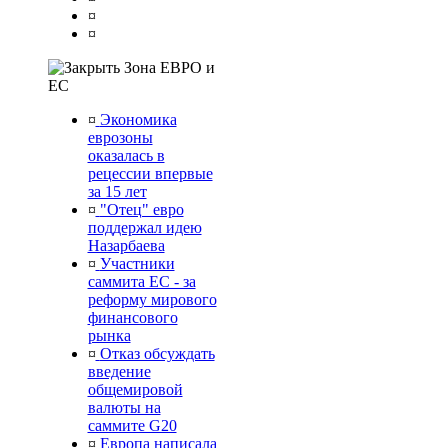
¤
¤
Зона ЕВРО и
ЕС
¤
Экономика
еврозоны
оказалась в
рецессии впервые
за 15 лет
¤
"Отец" евро
поддержал идею
Назарбаева
¤
Участники
саммита ЕС - за
реформу мирового
финансового
рынка
¤
Отказ обсуждать
введение
общемировой
валюты на
саммите G20
¤
Европа написала