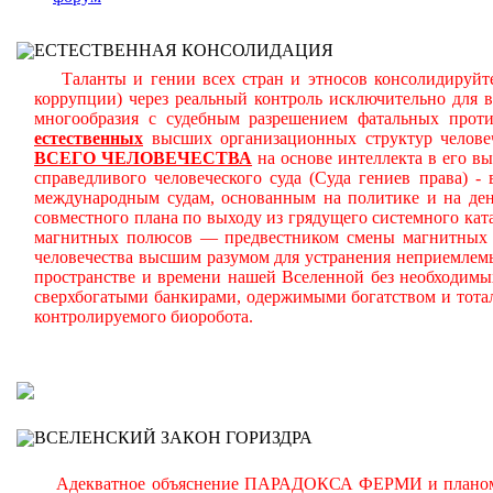
ЕСТЕСТВЕННАЯ КОНСОЛИДАЦИЯ
Таланты и гении всех стран и этносов консолидируйте
коррупции) через реальный контроль исключительно для 
многообразия с судебным разрешением фатальных прот
естественных
высших организационных структур челове
ВСЕГО ЧЕЛОВЕЧЕСТВА
на основе интеллекта в его в
справедливого человеческого суда (Суда гениев права) 
международным судам, основанным на политике и на день
совместного плана по выходу из грядущего системного ката
магнитных полюсов — предвестником смены магнитных п
человечества высшим разумом для устранения неприемлем
пространстве и времени нашей Вселенной без необходимы
сверхбогатыми банкирами, одержимыми богатством и тота
контролируемого биоробота.
В
ВСЕЛЕНСКИЙ ЗАКОН ГОРИЗДРА
Адекватное объяснение ПАРАДОКСА ФЕРМИ и планомерно