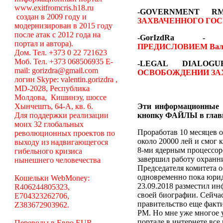
www.exitfromcris.h18.ru
-GOVERNMENT 
создан в 2009 году и
ЗАХВАЧЕННОГО ГОС
модернизирован в 2015 году
после атак с 2012 года на
-GorIzdRa
портал и автора).
ПРЕДИСЛОВИЕМ
Вал
Дом. Тел. +373 0 22 721623
Моб. Тел. +373 068506935 E-
-LEGAL DIALO
mail: gorizdra@gmail.com
ОСВОБОЖДЕНИИ ЗА
логин Skype: valentin.gorizdra ,
MD-2028, Республика
Молдова, Кишинэу, шоссе
Хынчешть, 64-А, кв. 6.
Эти информационные 
Для поддержки реализации
кнопку ФАЙЛЫ в глав
моих 32 глобальных
Проработав 10 месяцев о
революционных проектов по
около 20000 лей и смог 
выходу из надвигающегося
8-ми ядерным процессоро
гибельного кризиса
завершил работу охранни
нынешнего человечества
Председателя комитета 
одновременно пока юрид
Кошельки WebMoney:
23.09.2018 разместил ин
R406244805323,
своей биографии. Сейча
E704323262706,
правительство еще факт
Z383672903962.
РМ. Но мне уже многое у
портале в интернете вс
Переводы в Евро EUR