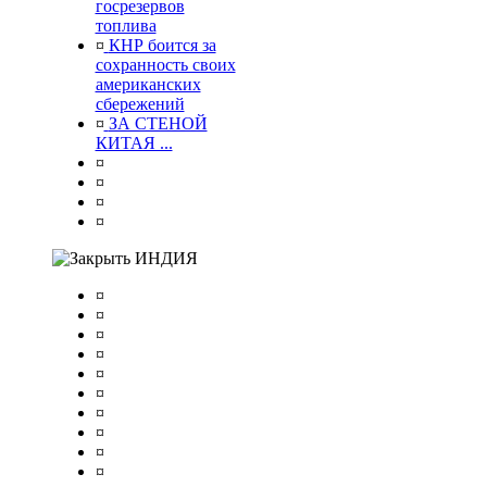
госрезервов
топлива
¤
КНР боится за
сохранность своих
американских
сбережений
¤
ЗА СТЕНОЙ
КИТАЯ ...
¤
¤
¤
¤
ИНДИЯ
¤
¤
¤
¤
¤
¤
¤
¤
¤
¤