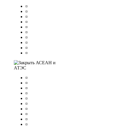
¤
¤
¤
¤
¤
¤
¤
¤
¤
¤
АСЕАН и
АТЭС
¤
¤
¤
¤
¤
¤
¤
¤
¤
¤