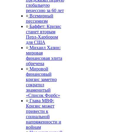
глобальную
рецессию за 60 лет
¤
Всемирный
пессимизм
¤
Баффет: Кризис
станет вторым
Перл-Харбором
для США
¤
Михаил Хазин:
мировая
финансовая элита
обречена
¤
Мировой
финансовый
кризис заметно
сократил
знаменитый
«Список Форбс»
¤
Глава МВФ:
Кризис может
привести к
социальной
напряженности и
войнам