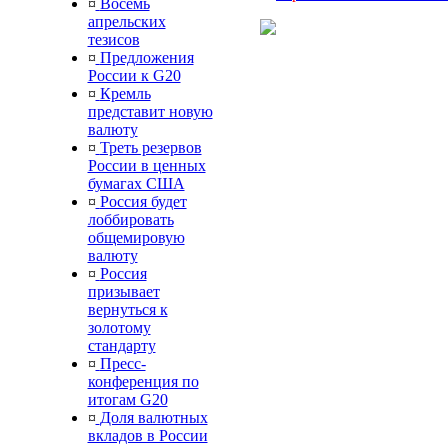
¤
Восемь
апрельских
тезисов
¤
Предложения
России к G20
¤
Кремль
представит новую
валюту
¤
Треть резервов
России в ценных
бумагах США
¤
Россия будет
лоббировать
общемировую
валюту
¤
Россия
призывает
вернуться к
золотому
стандарту
¤
Пресс-
конференция по
итогам G20
¤
Доля валютных
вкладов в России