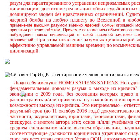
разум для гарантированного устранения неприемлемых ри
цивилизации, достигшие реализации обоих судьбоносных
доминируют злодеи без нравственных ограничений.
Судите
ядерной бомбы на любую планету во Вселенной в любое
применение высшим разумом именно ядерной бомбы огромной мощ
принятия решения об этом. Причем с оставлением объективного с
побуждения новых цивилизаций в такой звездной системе за
При этом появление разумных цивилизаций яв
ограничений.
эффективно управляемой машины времени) по космическим
цивилизаций.
3-й завет ГорИздРа - тестирование человечности элиты всех
Люди себя именуют HOMO SAPIENS SAPIENS. Но судите сам
фундаментальным доводам разума о выходе из кризиса?
экономики с 2009 года, без осознания которых право и 
распространять и/или применять эту важнейшую информа
возможности выхода из кризиса. Это неприемлемо - ответст
разумный срок (до 11 октября 2016 года) документально
частности, журналистами, юристами, экономистами, фина
спецкурса с зачетом автора этих основ и/или учебными с
среднем специальном и/или высшем образовании, научные
соответствующие должности юридически утрачивают силу. 
силу для всех стран согласно Устава ООН, автоматически 