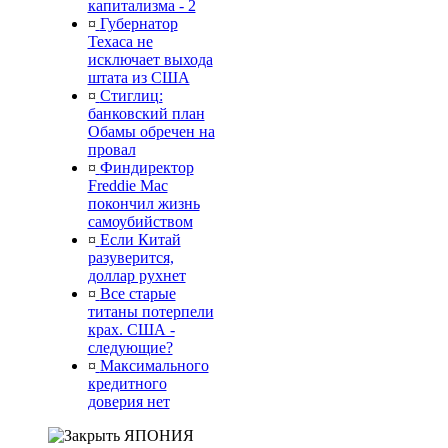
капитализма - 2
¤
Губернатор
Техаса не
исключает выхода
штата из США
¤
Стиглиц:
банковский план
Обамы обречен на
провал
¤
Финдиректор
Freddie Mac
покончил жизнь
самоубийством
¤
Если Китай
разуверится,
доллар рухнет
¤
Все старые
титаны потерпели
крах. США -
следующие?
¤
Максимального
кредитного
доверия нет
ЯПОНИЯ