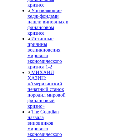
кризисе
¤
Управляющие
хедж-фондами
нашли виновных в
финансовом
кризисе
¤
Истинные
причины
возникновения
мирового
экономического
кризиса 1-2
¤
МИХАИЛ
ХАЗИН:
«Американский
печатный станок
породил мировой
финансовый
кризис»
¤
The Guardian
назвала
виновников
мирового
экономического
кризиса