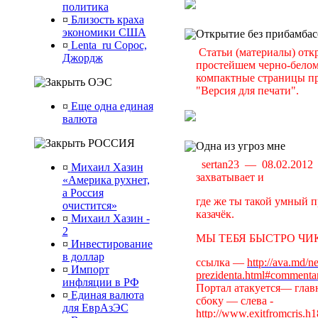
политика
¤
Близость краха
экономики США
Открытие без прибамбас
¤
Lenta_ru Сорос,
Статьи (материалы) отк
Джордж
простейшем черно-белом 
компактные страницы пр
ОЭС
"Версия для печати".
¤
Еще одна единая
валюта
РОССИЯ
Одна из угроз мне
sertan23 — 08.02.201
¤
Михаил Хазин
захватывает и
«Америка рухнет,
а Россия
где же ты такой умный п
очистится»
казачёк.
¤
Михаил Хазин -
2
МЫ ТЕБЯ БЫСТРО ЧИК
¤
Инвестирование
в доллар
ссылка —
http://ava.md/n
¤
Импорт
prezidenta.html#commenta
инфляции в РФ
Портал атакуется— главн
¤
Единая валюта
сбоку — слева -
для ЕврАзЭС
http://www.exitfromcris.h