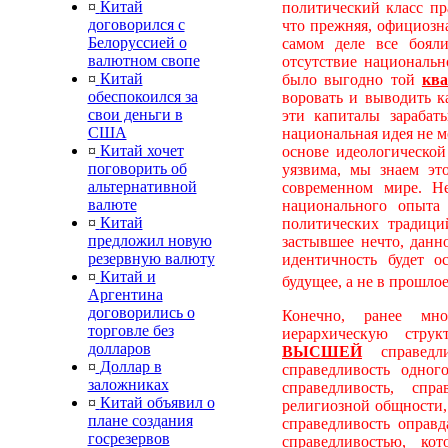
¤
Китай
политический класс пр
договорился с
что прежняя, официозн
Белоруссией о
самом деле все бояли
валютном свопе
отсутствие национальн
¤
Китай
было выгодно той
ква
обеспокоился за
воровать и выводить к
свои деньги в
эти капиталы зарабат
США
национальная идея не м
¤
Китай хочет
основе идеологической
поговорить об
уязвима, мы знаем эт
альтернативной
современном мире. Не
валюте
национального опыта
¤
Китай
политических традици
предложил новую
застывшее нечто, данн
резервную валюту
идентичность будет о
¤
Китай и
будущее, а не в прошлое
Аргентина
договорились о
Конечно, ранее мно
торговле без
иерархическую стру
долларов
ВЫСШЕЙ
справедл
¤
Доллар в
справедливость одного
заложниках
справедливость, спр
¤
Китай объявил о
религиозной общности,
плане создания
справедливость оправ
госрезервов
справедливостью, к