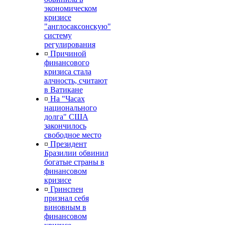
экономическом
кризисе
"англосаксонскую"
систему
регулирования
¤
Причиной
финансового
кризиса стала
алчность, считают
в Ватикане
¤
На "Часах
национального
долга" США
закончилось
свободное место
¤
Президент
Бразилии обвинил
богатые страны в
финансовом
кризисе
¤
Гринспен
признал себя
виновным в
финансовом