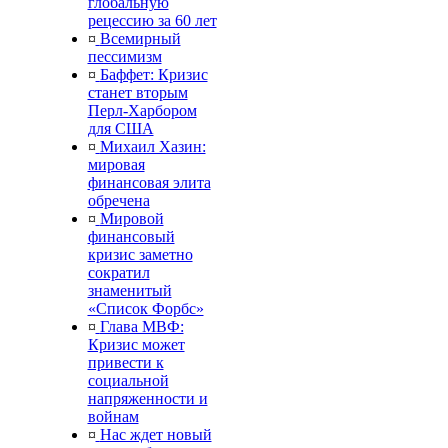
глобальную
рецессию за 60 лет
¤
Всемирный
пессимизм
¤
Баффет: Кризис
станет вторым
Перл-Харбором
для США
¤
Михаил Хазин:
мировая
финансовая элита
обречена
¤
Мировой
финансовый
кризис заметно
сократил
знаменитый
«Список Форбс»
¤
Глава МВФ:
Кризис может
привести к
социальной
напряженности и
войнам
¤
Нас ждет новый