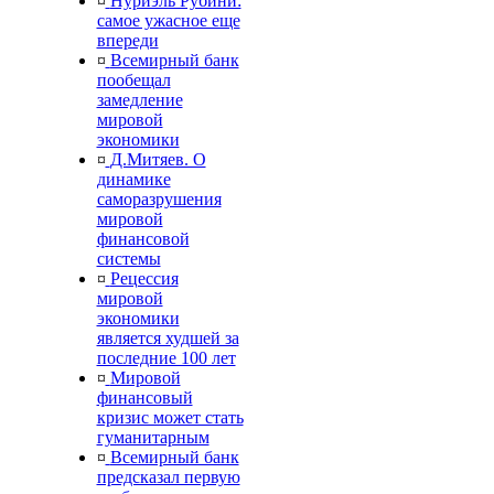
¤
Нуриэль Рубини:
самое ужасное еще
впереди
¤
Всемирный банк
пообещал
замедление
мировой
экономики
¤
Д.Митяев. О
динамике
саморазрушения
мировой
финансовой
системы
¤
Рецессия
мировой
экономики
является худшей за
последние 100 лет
¤
Мировой
финансовый
кризис может стать
гуманитарным
¤
Всемирный банк
предсказал первую