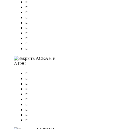
¤
¤
¤
¤
¤
¤
¤
¤
¤
¤
АСЕАН и
АТЭС
¤
¤
¤
¤
¤
¤
¤
¤
¤
¤