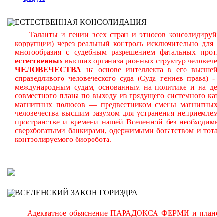
ЕСТЕСТВЕННАЯ КОНСОЛИДАЦИЯ
Таланты и гении всех стран и этносов консолидируйт
коррупции) через реальный контроль исключительно для
многообразия с судебным разрешением фатальных про
естественных
высших организационных структур человече
ЧЕЛОВЕЧЕСТВА
на основе интеллекта в его высшей
справедливого человеческого суда (Суда гениев права)
международным судам, основанным на политике и на ден
совместного плана по выходу из грядущего системного кат
магнитных полюсов — предвестником смены магнитных 
человечества высшим разумом для устранения неприемле
пространстве и времени нашей Вселенной без необходим
сверхбогатыми банкирами, одержимыми богатством и тот
контролируемого биоробота.
В
ВСЕЛЕНСКИЙ ЗАКОН ГОРИЗДРА
Адекватное объяснение ПАРАДОКСА ФЕРМИ и планомерн