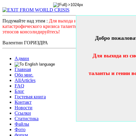
Подумайте над этим :
Для выхода из системного
катастрофического кризиса таланты и гении всех стран и
этносов консолидируйтесь!
Добро пожалова
Валентин ГОРИЗДРА
Для выхода из си
Админ
Главная
таланты и гении в
Обо мне.
AllArticles
FAQ
Блог
Гостевая книга
Контакт
Новости
Ссылки
Статистика
Файлы
Фото
форум