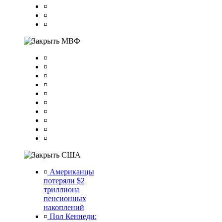
¤
¤
¤
МВФ
¤
¤
¤
¤
¤
¤
¤
¤
¤
¤
США
¤
Американцы
потеряли $2
триллиона
пенсионных
накоплений
¤
Пол Кеннеди: