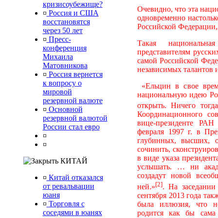
кризисоубежище?
Очевидно, что эта наци
¤
Россия и США
одновременно настолько
восстановятся
Российской Федерации, 
через 50 лет
¤
Пресс-
Такая национальна
конференция
представителям русски
Михаила
самой Российской Феде
Матовникова
независимых талантов и
¤
Россия вернется
к вопросу о
«Ельцин в свое время
мировой
национальную идею Ро
резервной валюте
открыть. Ничего тогд
¤
Основной
Координационного со
резервной валютой
вице-президенте РАН 
России стал евро
февраля 1997 г. в Пр
¤
глубинных, высших, о
¤
сочинить, сконструиров
в виде указа президент
КИТАЙ
услышать. … ни акад
создадут новой всео
¤
Китай отказался
[2]
от ревальвации
ней.»
. На заседании
юаня
сентября 2013 года та
¤
Торговля с
была иллюзия, что но
соседями в юанях
родится как бы сама 