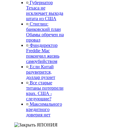
¤
Губернатор
Техаса не
исключает выхода
штата из США
¤
Стиглиц:
банковский план
Обамы обречен на
провал
¤
Финдиректор
Freddie Mac
покончил жизнь
самоубийством
¤
Если Китай
разуверится,
доллар рухнет
¤
Все старые
титаны потерпели
крах. США -
следующие?
¤
Максимального
кредитного
доверия нет
ЯПОНИЯ