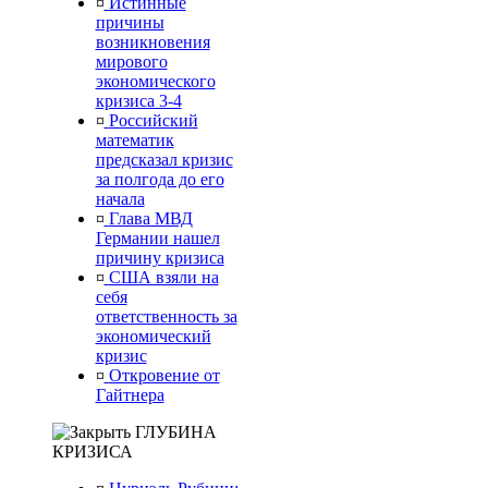
¤
Истинные
причины
возникновения
мирового
экономического
кризиса 3-4
¤
Российский
математик
предсказал кризис
за полгода до его
начала
¤
Глава МВД
Германии нашел
причину кризиса
¤
США взяли на
себя
ответственность за
экономический
кризис
¤
Откровение от
Гайтнера
ГЛУБИНА
КРИЗИСА