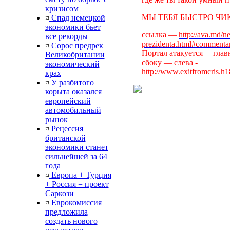
кризисом
МЫ ТЕБЯ БЫСТРО ЧИК
¤
Спад немецкой
экономики бьет
ссылка —
http://ava.md/n
все рекорды
prezidenta.html#commenta
¤
Сорос предрек
Портал атакуется— главн
Великобритании
сбоку — слева -
экономический
http://www.exitfromcris.h
крах
¤
У разбитого
корыта оказался
европейский
автомобильный
рынок
¤
Рецессия
британской
экономики станет
сильнейшей за 64
года
¤
Европа + Турция
+ Россия = проект
Саркози
¤
Еврокомиссия
предложила
создать нового