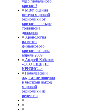
удар глобального
кризиса?
¤
МВФ оценил
потери мировой
экономики от
кризиса в четыре
триллиона
долларов
¤
Хронология
развития
финансового
кризиса: январь-
апрель 2009
¤
Андрей Кобяков:
«ЭТО ЕЩЕ НЕ
КРИЗИС...»
¤
Нобелевский
лауреат не поверил
в быстрый выход
мировой
экономики из
рецессии
¤
¤
¤