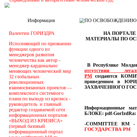
Информация
ПО ОСВОБОЖДЕНИЮ РМ -
Валентин ГОРИЗДРА
НА ПОРТАЛЕ
МАТЕРИАЛЫ
ПО О
Исполняющий по призванию
функции одного из
менеджеров развития
человечества как автор -
В Республике Молдов
менеджер кардинально
отсутствии лег
меняющих человеческий мир
РМ
создаются
КОМИТ
32 глобальных
приведенном в Ю
революционных
ЗАХВАЧЕННОГО ГОС
взаимосвязанных проектов —
комплексного системного
плана по выходу из кризиса -
руководитель и главный
Информационные ма
редактор создаваемой сети
БЛОКЕ: pdf-GorIzdRa:
информационных порталов
«ВЫХОД ИЗ КРИЗИСА»
-COMMITTEE RM
(первый базовый
ГОСУДАРСТВА РМ
информационный портал