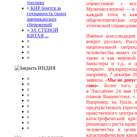
топлива
совместимой с все
¤
КНР боится за
Мультивселенной — в и
сохранность своих
каждый этнос и каж
американских
общечеловеческая сп
сбережений
этнической справедлив
¤
ЗА СТЕНОЙ
КИТАЯ ...
Именно консолидация 
¤
вокруг русских, Рос
¤
национальной сверх
¤
человечества может ос
¤
также и как мировой
банкстеры и т.д., и 
ИНДИЯ
открыто декларирующ
например, 7 декабря 2
¤
заявила: «
Мы не допус
¤
союз
». Более того,
¤
в Лиссабоне 24 мая 19
¤
планов Вашингтона: «
¤
Например, на Урале,
¤
предчувствовать (прог
¤
нравственного центра 
¤
катастрофический кри
¤
решающего роста нравс
¤
человечества в целя
катастрофическом криз