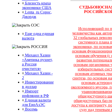
¤
Близость краха
СУДЬБОНОСН
экономики США
РОССИЙСКОЙ
¤
Lenta_ru Сорос,
Джордж
ОЭС
Исполняющий по п
человечества как
авто
¤
Еще одна единая
32 глобальных револ
валюта
системного плана п
РОССИЯ
экономики, по основа
основам функциониров
¤
Михаил Хазин
основам обучения (с
«Америка рухнет,
развития потенциаль
а Россия
основам органомики ч
очистится»
избирательных сист
¤
Михаил Хазин -
основам атомных тра
2
синтеза, по основам н
¤
Инвестирование
основам астероид
в доллар
околоземного мусора, п
¤
Импорт
уравновешивающе
инфляции в РФ
общедоступного ша
¤
Единая валюта
общедоступных баз пе
для ЕврАзЭС
доступа к интернету, 
¤
Восемь
суду над теневым 