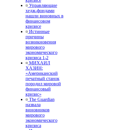
кризисе
¤
Управляющие
хедж-фондами
нашли виновных в
финансовом
кризисе
¤
Истинные
причины
возникновения
мирового
экономического
кризиса 1-2
¤
МИХАИЛ
ХАЗИН:
«Американский
печатный станок
породил мировой
финансовый
кризис»
¤
The Guardian
назвала
виновников
мирового
экономического
кризиса