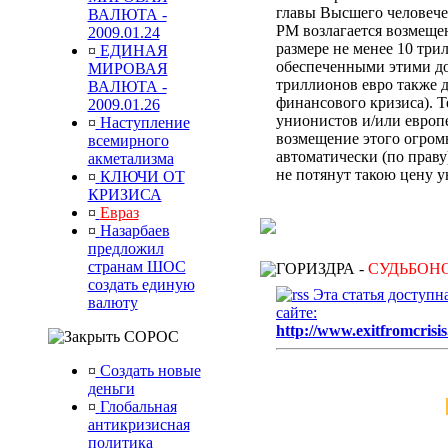
главы Высшего человече
ВАЛЮТА -
РМ
возлагается
возмеще
2009.01.24
размере не менее 10 тр
¤
ЕДИНАЯ
обеспеченными этими до
МИРОВАЯ
триллионов евро также 
ВАЛЮТА -
финансового кризиса).
Т
2009.01.26
унионистов и/или европ
¤
Наступление
возмещение
этого
огром
всемирного
автоматически (по прав
акметализма
не потянут такою цену
¤
КЛЮЧИ ОТ
КРИЗИСА
¤
Евраз
¤
Назарбаев
предложил
странам ШОС
ГОРИЗДРА -
СУДЬБОН
создать единую
Эта статья доступ
валюту
сайте:
http://www.exitfromcrisis
СОРОС
¤
Создать новые
деньги
¤
Глобальная
антикризисная
политика