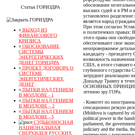
обоснование нелегально
Статьи ГОРИЗДРА
высших судей и в РМ и 
установлено разделение 
ГОРИЗДРА
является народ (граждан
При этом согласно Уста
¤
ВЫХОД ИЗ
и политичеких правах:
В
ФИНАНСОВОГО
этого права они свободн
КРИЗИСА
обеспечивают свое эконо
¤
ОБОСНОВАНИЕ
неопровержимое детальн
СИСТЕМЫ
кандидату - президенту
ЭНЕРГЕТИЧЕСКИХ
возможность назначения 
ДЕНЕГ ГОРИЗДРА
США, в итоге ставшего 
¤
ПРОЕКТ ДОГОВОРА О
глубинного гсударства 
СИСТЕМЕ
затруднит реализацию 
ЭНЕРГЕТИЧЕСКИХ
Дональду Трампу в тече
ДЕНЕГ
ОСНОВНЫХ ПРИНЦИПО
¤
ПЫТКИ НАД ГЕНИЕМ
летнюю эру ГОРа.
В МОЛДОВЕ - 1
¤
ПЫТКИ НАД ГЕНИЕМ
- Комитет по иностранн
В МОЛДОВЕ – 2
сенсационно резкую рез
¤
ПЫТКИ НАД ГЕНИЕМ
(Moldova is captured by oli
В МОЛДОВЕ - 3
political power in the hand
СУДЬБОНОСНАЯ
parliament, the government, 
НАЦИОНАЛЬНАЯ
judiciary and the media, 
СВЕРХИДЕЯ РУССКИХ
интересами с концентра