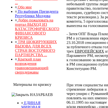
...
небольшой группы людей
¤
Обо мне
правительство, политич
¤
По выборам Президента
полицию, судебную сист
Республики Молдова
тексте резолюции.). За
¤
Добро пожаловать на
комитета, 5 проголосова
портал ВЫХОД ИЗ
вынесена на голосование
КАТАСТРОФИЧЕСКОГО
ФИНАНСОВОГО
- Затея ОПГ Влада Плах
КРИЗИСА
РМ о установлении евро
¤
ТРИ ШОКИРУЮЩИХ
23.10.2018 сенсационно 
ВЫЗОВА ДЛЯ ВСЕХ
за публичного отказа го
СТРАН ВОСТОЧНОГО
трех
ЕВРОПЕЙСКИХ
ал
ПАРТНЕРСТВА ...
Парламенте РМ, несмотр
¤
Краткий план
к голосованию за введе
возрождения
в РМ сенсационно публи
уравновешивающей
Конституцию РМ.
сверхдержавы
Материалы по кризису
При этом социалисты ни
стремление либералов и 
через унирю с Румынией
НАЗАРБАЕВ
повлиять на них именн
06.11.1995 по настоящее
¤
ЕДИНАЯ
и/или европейско - сою
МИРОВАЯ