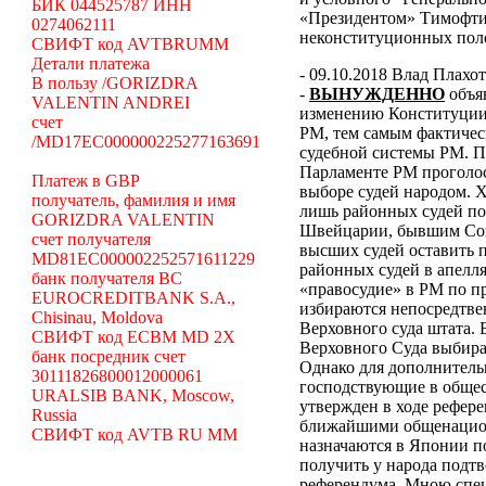
БИК 044525787 ИНН
«Президентом» Тимофти
0274062111
неконституционных пол
СВИФТ код AVTBRUMM
Детали платежа
- 09.10.2018 Влад Плахо
В пользу /GORIZDRA
-
ВЫНУЖДЕННО
объя
VALENTIN ANDREI
изменению Конституции 
счет
РМ, тем самым фактиче
/MD17EC000000225277163691
судебной системы РМ. П
Парламенте РМ проголос
Платеж в GBP
выборе судей народом. 
получатель, фамилия и имя
лишь районных судей по
GORIZDRA VALENTIN
Швейцарии, бывшим Сове
счет получателя
высших судей оставить 
MD81EC000002252571611229
районных судей в апелл
банк получателя BC
«правосудие» в РМ по п
EUROCREDITBANK S.A.,
избираются непосредтвен
Chisinau, Moldova
Верховного суда штата. Б
СВИФТ код ECBM MD 2X
Верховного Суда выбира
банк посредник счет
Однако для дополнительн
30111826800012000061
господствующие в общес
URALSIB BANK, Moscow,
утвержден в ходе рефер
Russia
ближайшими общенацион
СВИФТ код AVTB RU MM
назначаются в Японии по
получить у народа подт
референдума.
Мною специ