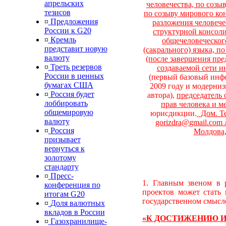
апрельских
человечества, по созы
тезисов
по созыву мирового ко
¤
Предложения
разложения человече
России к G20
структурной консоли
¤
Кремль
общечеловеческого
представит новую
(сакрального) языка, п
валюту
(после завершения пр
¤
Треть резервов
создаваемой сети
России в ценных
(первый базовый ин
бумагах США
2009 году и модернизи
¤
Россия будет
автора),
председатель
лоббировать
прав человека и 
общемировую
юрисдикции.
Дом. Тел
валюту
gorizdra@
gmail.
com л
¤
Россия
Молдова,
призывает
вернуться к
золотому
стандарту
¤
Пресс-
1. Главным звеном в 
конференция по
проектов может стать 
итогам G20
государственном смысле
¤
Доля валютных
вкладов в России
«
К ДОСТИЖЕНИЮ
¤
Газохранилище-