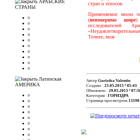
АРАБСКИЕ
стран и этносов.
СТРАНЫ
Применяемое мною по
¤
(
неизмеримо шире
)
¤
исследователей А
¤
«Неудовлетворительным
¤
Точнее, мож
¤
¤
¤
¤
¤
¤
Латинская
Автор
Gorizdra Valentin
АМЕРИКА
Создано :
25.05.2015 º 05:43
Обновлено :
29.05.2015 º 07:5
¤
Категория :
ГОРИЗДРА
¤
Страница просмотрена
13190
¤
¤
¤
¤
¤
¤