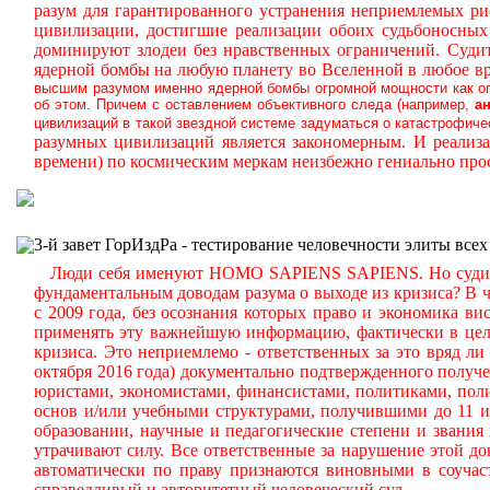
разум для гарантированного устранения неприемлемых р
цивилизации, достигшие реализации обоих судьбоносны
доминируют злодеи без нравственных ограничений.
Судит
ядерной бомбы на любую планету во Вселенной в любое вр
высшим разумом именно ядерной бомбы огромной мощности как оп
об этом. Причем с оставлением объективного следа (например,
а
цивилизаций в такой звездной системе задуматься о катастрофич
разумных цивилизаций является закономерным. И реализ
времени) по космическим меркам неизбежно гениально про
3-й завет ГорИздРа - тестирование человечности элиты всех
Люди себя именуют HOMO SAPIENS SAPIENS. Но судите са
фундаментальным доводам разума о выходе из кризиса? В 
с 2009 года, без осознания которых право и экономика вис
применять эту важнейшую информацию, фактически в це
кризиса. Это неприемлемо - ответственных за это вряд ли
октября 2016 года) документально подтвержденного получ
юристами, экономистами, финансистами, политиками, полит
основ и/или учебными структурами, получившими до 11 и
образовании, научные и педагогические степени и звани
утрачивают силу. Все ответственные за нарушение этой д
автоматически по праву признаются виновными в соучас
справедливый и авторитетный человеческий суд.