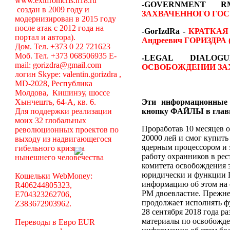
www.exitfromcris.h18.ru
-GOVERNMENT
создан в 2009 году и
ЗАХВАЧЕННОГО ГОС
модернизирован в 2015 году
после атак с 2012 года на
-GorIzdRa -
КРАТКАЯ
портал и автора).
Андреевич ГОРИЗДРА (
Дом. Тел. +373 0 22 721623
Моб. Тел. +373 068506935 E-
-LEGAL DIAL
mail: gorizdra@gmail.com
ОСВОБОЖДЕНИИ ЗА
логин Skype: valentin.gorizdra ,
MD-2028, Республика
Молдова, Кишинэу, шоссе
Хынчешть, 64-А, кв. 6.
Эти информационные
Для поддержки реализации
кнопку ФАЙЛЫ в глав
моих 32 глобальных
Проработав 10 месяцев о
революционных проектов по
20000 лей и смог купить
выходу из надвигающегося
ядерным процессором и 
гибельного кризиса
работу охранников в рес
нынешнего человечества
комитета освобождения 
юридически и функции П
Кошельки WebMoney:
информацию об этом на с
R406244805323,
РМ двоевластие. Прежне
E704323262706,
продолжает исполнять ф
Z383672903962.
28 сентября 2018 года р
материалы по освобожде
Переводы в Евро EUR