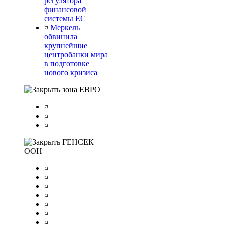
регулятора
финансовой
системы ЕС
¤
Меркель
обвинила
крупнейшие
центробанки мира
в подготовке
нового кризиса
зона ЕВРО
¤
¤
¤
ГЕНСЕК
ООН
¤
¤
¤
¤
¤
¤
¤