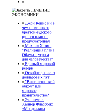
¤
ЛЕЧЕНИЕ
ЭКОНОМИКИ
¤
Джон Кейнс ни в
чем не виноват:
бреттон-вудского
яда его план не
предусматривал
¤
Михаил Хазин:
"Реализация плана
Обамы – угроза
для человечества"
¤
Единый мировой
резерв
¤
Освобождение от
долларовых пут
¤
"Вашингтонский
обком" или
мировое
правительство?
¤
Экономист
Хайнер Флассбек:
«Мы должны