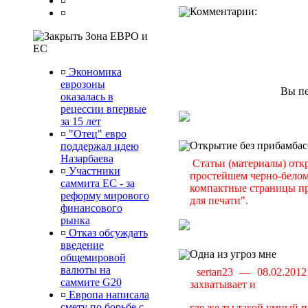
¤
Комментарии:
¤
Зона ЕВРО и
ЕС
¤
Экономика
еврозоны
Вы пе
оказалась в
рецессии впервые
за 15 лет
¤
"Отец" евро
Открытие без прибамбас
поддержал идею
Назарбаева
Статьи (материалы) отк
¤
Участники
простейшем черно-белом 
саммита ЕС - за
компактные страницы пр
реформу мирового
для печати".
финансового
рынка
¤
Отказ обсуждать
введение
Одна из угроз мне
общемировой
валюты на
sertan23 — 08.02.20
саммите G20
захватывает и
¤
Европа написала
смету по борьбе с
где же ты такой умный п