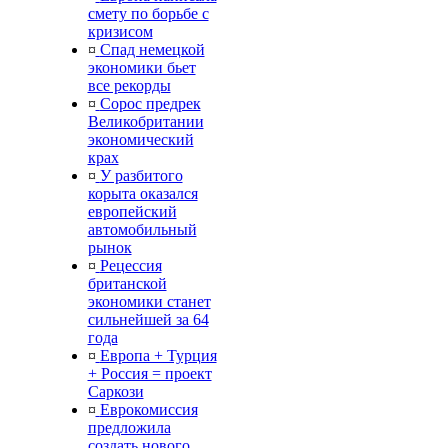
смету по борьбе с
кризисом
¤
Спад немецкой
экономики бьет
все рекорды
¤
Сорос предрек
Великобритании
экономический
крах
¤
У разбитого
корыта оказался
европейский
автомобильный
рынок
¤
Рецессия
британской
экономики станет
сильнейшей за 64
года
¤
Европа + Турция
+ Россия = проект
Саркози
¤
Еврокомиссия
предложила
создать нового