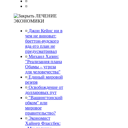
¤
¤
ЛЕЧЕНИЕ
ЭКОНОМИКИ
¤
Джон Кейнс ни в
чем не виноват:
бреттон-вудского
яда его план не
предусматривал
¤
Михаил Хазин:
"Реализация плана
Обамы – угроза
для человечества"
¤
Единый мировой
резерв
¤
Освобождение от
долларовых пут
¤
"Вашингтонский
обком" или
мировое
правительство?
¤
Экономист
Хайнер Флассбек: