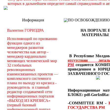
которых в дальнейшем определит самый справедливый и ав
Информация
ПО ОСВОБОЖДЕНИЮ РМ -
Валентин ГОРИЗДРА
НА ПОРТАЛЕ 
МАТЕРИАЛЫ
Исполняющий по призванию
функции одного из
менеджеров развития
человечества как автор -
В Республике Молдова
менеджер кардинально
отсутствии лег
меняющих человеческий мир
РМ
создаются
КОМИТЕ
32 глобальных
приведенном в Ю
революционных
ЗАХВАЧЕННОГО ГОС
взаимосвязанных проектов —
комплексного системного
плана по выходу из кризиса -
руководитель и главный
Информационные ма
редактор создаваемой сети
БЛОКЕ: pdf-GorIzdRa:
информационных порталов
«ВЫХОД ИЗ КРИЗИСА»
-COMMITTEE RM
-
(первый базовый
ГОСУДАРСТВА РМ
информационный портал