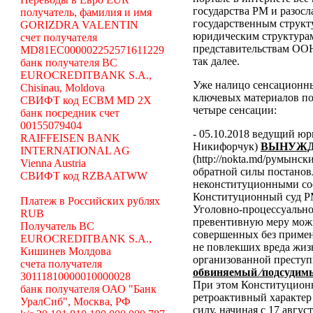
государства РМ и разосл
получатель, фамилия и имя
государственным структ
GORIZDRA VALENTIN
юридическим структура
счет получателя
представительствам ООН
MD81EC000002252571611229
так далее.
банк получателя BC
EUROCREDITBANK S.A.,
Уже налицо сенсационн
Chisinau, Moldova
ключевых материалов по
СВИФТ код ECBM MD 2X
четыре сенсации:
банк посредник счет
00155079404
- 05.10.2018 ведущий ю
RAIFFEISEN BANK
Никифорчук)
ВЫНУЖД
INTERNATIONAL AG
(http://nokta.md/румынс
Vienna Austria
обратной силы постано
СВИФТ код RZBAATWW
неконституционными со
Конституционный суд Р
Платеж в Российских рублях
Уголовно-процессуальног
RUB
превентивную меру можн
Получатель BC
совершенных без примен
EUROCREDITBANK S.A.,
не повлекших вреда жиз
Кишинев Молдова
организованной преступ
счета получателя
обвиняемый ⁄подсудимы
30111810000010000028
При этом Конституционн
банк получателя ОАО "Банк
ретроактивный характер 
УралСиб", Москва, РФ
силу, начиная с 17 авгус