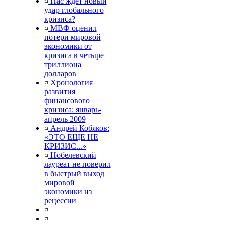
¤
Нас ждет новый
удар глобального
кризиса?
¤
МВФ оценил
потери мировой
экономики от
кризиса в четыре
триллиона
долларов
¤
Хронология
развития
финансового
кризиса: январь-
апрель 2009
¤
Андрей Кобяков:
«ЭТО ЕЩЕ НЕ
КРИЗИС...»
¤
Нобелевский
лауреат не поверил
в быстрый выход
мировой
экономики из
рецессии
¤
¤