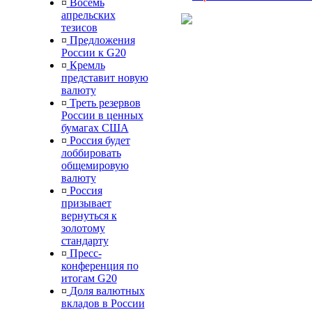
¤
Восемь
апрельских
тезисов
¤
Предложения
России к G20
¤
Кремль
представит новую
валюту
¤
Треть резервов
России в ценных
бумагах США
¤
Россия будет
лоббировать
общемировую
валюту
¤
Россия
призывает
вернуться к
золотому
стандарту
¤
Пресс-
конференция по
итогам G20
¤
Доля валютных
вкладов в России