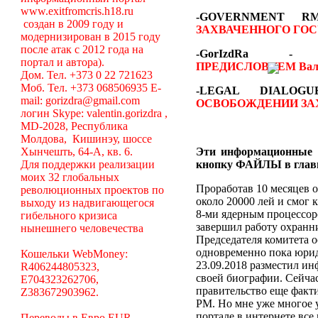
www.exitfromcris.h18.ru
-GOVERNMENT 
создан в 2009 году и
ЗАХВАЧЕННОГО ГОС
модернизирован в 2015 году
после атак с 2012 года на
-GorIzdRa
портал и автора).
ПРЕДИСЛОВИЕМ
Вал
Дом. Тел. +373 0 22 721623
Моб. Тел. +373 068506935 E-
-LEGAL DIALO
mail: gorizdra@gmail.com
ОСВОБОЖДЕНИИ ЗА
логин Skype: valentin.gorizdra ,
MD-2028, Республика
Молдова, Кишинэу, шоссе
Хынчешть, 64-А, кв. 6.
Эти информационные 
Для поддержки реализации
кнопку ФАЙЛЫ в глав
моих 32 глобальных
Проработав 10 месяцев о
революционных проектов по
около 20000 лей и смог 
выходу из надвигающегося
8-ми ядерным процессоро
гибельного кризиса
завершил работу охранни
нынешнего человечества
Председателя комитета 
одновременно пока юрид
Кошельки WebMoney:
23.09.2018 разместил ин
R406244805323,
своей биографии. Сейча
E704323262706,
правительство еще факт
Z383672903962.
РМ. Но мне уже многое у
портале в интернете вс
Переводы в Евро EUR