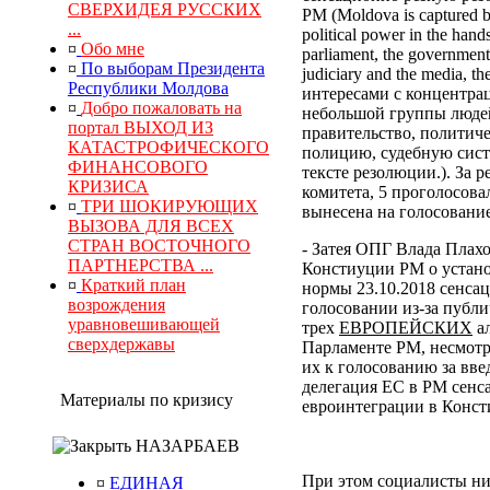
СВЕРХИДЕЯ РУССКИХ
РМ (Moldova is captured by
...
political power in the hand
¤
Обо мне
parliament, the government, 
¤
По выборам Президента
judiciary and the media, 
Республики Молдова
интересами с концентра
¤
Добро пожаловать на
небольшой группы людей
портал ВЫХОД ИЗ
правительство, политич
КАТАСТРОФИЧЕСКОГО
полицию, судебную сист
ФИНАНСОВОГО
тексте резолюции.). За
КРИЗИСА
комитета, 5 проголосова
¤
ТРИ ШОКИРУЮЩИХ
вынесена на голосование
ВЫЗОВА ДЛЯ ВСЕХ
СТРАН ВОСТОЧНОГО
- Затея ОПГ Влада Плах
ПАРТНЕРСТВА ...
Констиуции РМ о устано
¤
Краткий план
нормы 23.10.2018 сенса
возрождения
голосовании из-за публи
уравновешивающей
трех
ЕВРОПЕЙСКИХ
ал
сверхдержавы
Парламенте РМ, несмотр
их к голосованию за вв
делегация ЕС в РМ сенс
Материалы по кризису
евроинтеграции в Конс
НАЗАРБАЕВ
При этом социалисты ни
¤
ЕДИНАЯ