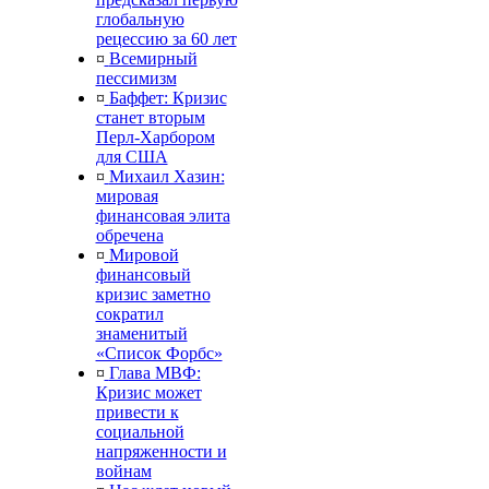
глобальную
рецессию за 60 лет
¤
Всемирный
пессимизм
¤
Баффет: Кризис
станет вторым
Перл-Харбором
для США
¤
Михаил Хазин:
мировая
финансовая элита
обречена
¤
Мировой
финансовый
кризис заметно
сократил
знаменитый
«Список Форбс»
¤
Глава МВФ:
Кризис может
привести к
социальной
напряженности и
войнам