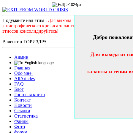
Подумайте над этим :
Для выхода из системного
катастрофического кризиса таланты и гении всех стран и
этносов консолидируйтесь!
Добро пожалова
Валентин ГОРИЗДРА
Для выхода из си
Админ
Главная
таланты и гении в
Обо мне.
AllArticles
FAQ
Блог
Гостевая книга
Контакт
Новости
Ссылки
Статистика
Файлы
Фото
форум