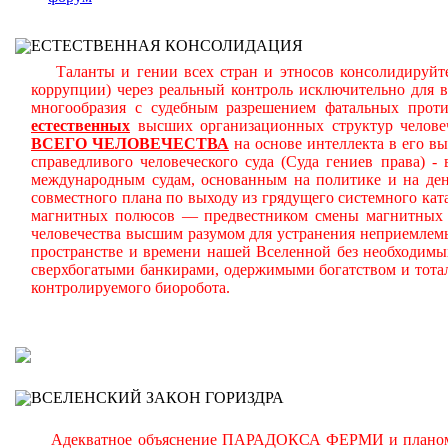
ЕСТЕСТВЕННАЯ КОНСОЛИДАЦИЯ
Таланты и гении всех стран и этносов консолидируйте
коррупции) через реальный контроль исключительно для 
многообразия с судебным разрешением фатальных прот
естественных
высших организационных структур челове
ВСЕГО ЧЕЛОВЕЧЕСТВА
на основе интеллекта в его в
справедливого человеческого суда (Суда гениев права) 
международным судам, основанным на политике и на день
совместного плана по выходу из грядущего системного ката
магнитных полюсов — предвестником смены магнитных п
человечества высшим разумом для устранения неприемлем
пространстве и времени нашей Вселенной без необходимы
сверхбогатыми банкирами, одержимыми богатством и тота
контролируемого биоробота.
В
ВСЕЛЕНСКИЙ ЗАКОН ГОРИЗДРА
Адекватное объяснение ПАРАДОКСА ФЕРМИ и планомерно