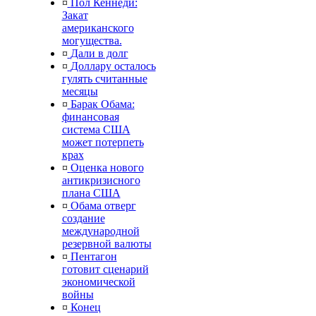
¤
Пол Кеннеди:
Закат
американского
могущества.
¤
Дали в долг
¤
Доллару осталось
гулять считанные
месяцы
¤
Барак Обама:
финансовая
система США
может потерпеть
крах
¤
Оценка нового
антикризисного
плана США
¤
Обама отверг
создание
международной
резервной валюты
¤
Пентагон
готовит сценарий
экономической
войны
¤
Конец