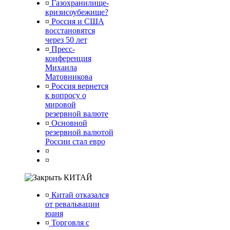
¤
Газохранилище-
кризисоубежище?
¤
Россия и США
восстановятся
через 50 лет
¤
Пресс-
конференция
Михаила
Матовникова
¤
Россия вернется
к вопросу о
мировой
резервной валюте
¤
Основной
резервной валютой
России стал евро
¤
¤
КИТАЙ
¤
Китай отказался
от ревальвации
юаня
¤
Торговля с