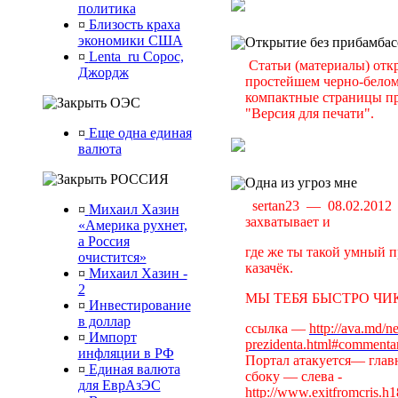
политика
¤
Близость краха
экономики США
Открытие без прибамбас
¤
Lenta_ru Сорос,
Статьи (материалы) отк
Джордж
простейшем черно-белом 
компактные страницы пр
ОЭС
"Версия для печати".
¤
Еще одна единая
валюта
РОССИЯ
Одна из угроз мне
sertan23 — 08.02.201
¤
Михаил Хазин
захватывает и
«Америка рухнет,
а Россия
где же ты такой умный п
очистится»
казачёк.
¤
Михаил Хазин -
2
МЫ ТЕБЯ БЫСТРО ЧИК
¤
Инвестирование
в доллар
ссылка —
http://ava.md/n
¤
Импорт
prezidenta.html#commenta
инфляции в РФ
Портал атакуется— главн
¤
Единая валюта
сбоку — слева -
для ЕврАзЭС
http://www.exitfromcris.h