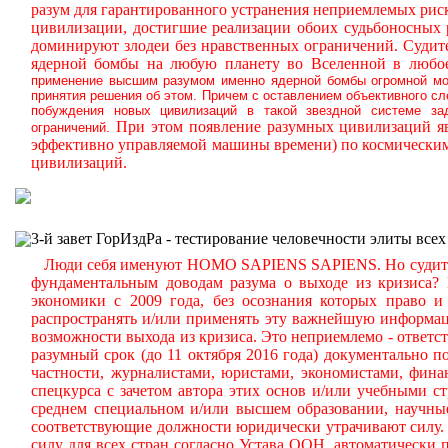
разум для гарантированного устранения неприемлемых ри
цивилизации, достигшие реализации обоих судьбоносных
доминируют злодеи без нравственных ограничений.
Судите
ядерной бомбы на любую планету во Вселенной в любое
применение высшим разумом именно ядерной бомбы огромной мощ
принятия решения об этом. Причем с оставлением объективного с
побуждения новых цивилизаций в такой звездной системе за
При этом появление разумных цивилизаций яв
ограничений.
эффективно управляемой машины времени) по космическим
цивилизаций.
3-й завет ГорИздРа - тестирование человечности элиты всех
Люди себя именуют HOMO SAPIENS SAPIENS. Но судите сам
фундаментальным доводам разума о выходе из кризиса?
экономики с 2009 года, без осознания которых право и 
распространять и/или применять эту важнейшую информа
возможности выхода из кризиса. Это неприемлемо - ответст
разумный срок (до 11 октября 2016 года) документально
частности, журналистами, юристами, экономистами, фина
спецкурса с зачетом автора этих основ и/или учебными с
среднем специальном и/или высшем образовании, научные
соответствующие должности юридически утрачивают силу. 
силу для всех стран согласно Устава ООН, автоматически 