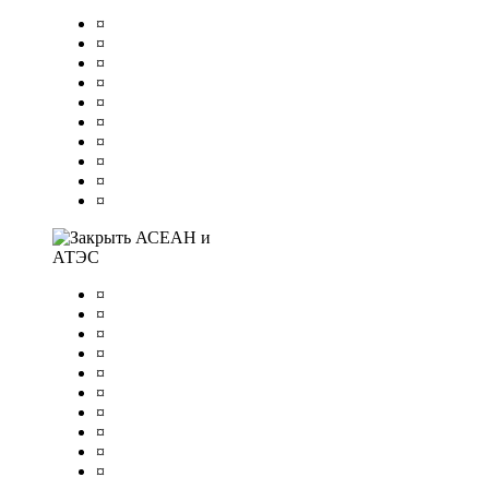
¤
¤
¤
¤
¤
¤
¤
¤
¤
¤
АСЕАН и
АТЭС
¤
¤
¤
¤
¤
¤
¤
¤
¤
¤