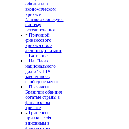
обвинила в
экономическом
кризисе
"англосаксонскую"
систему
регулирования
¤
Причиной
финансового
кризиса стала
алчность, считают
в Ватикане
¤
На "Часах
национального
долга" США
закончилось
свободное место
¤
Президент
Бразилии обвинил
богатые страны в
финансовом
кризисе
¤
Гринспен
признал себя
виновным в
финансовом