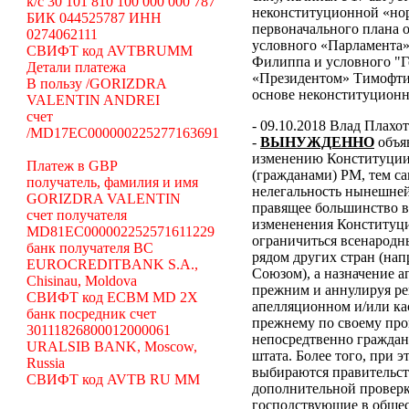
k/c 30 101 810 100 000 000 787
неконституционной «н
БИК 044525787 ИНН
первоначального плана о
0274062111
условного «Парламента»
СВИФТ код AVTBRUMM
Филиппа и условного "Г
Детали платежа
«Президентом» Тимофти
В пользу /GORIZDRA
основе неконституцион
VALENTIN ANDREI
счет
- 09.10.2018 Влад Плахо
/MD17EC000000225277163691
-
ВЫНУЖДЕННО
объя
изменению Конституции 
Платеж в GBP
(гражданами) РМ, тем с
получатель, фамилия и имя
нелегальность нынешней
GORIZDRA VALENTIN
правящее большинство в
счет получателя
измененения Конституци
MD81EC000002252571611229
ограничиться всенародн
банк получателя BC
рядом других стран (н
EUROCREDITBANK S.A.,
Союзом), а назначение 
Chisinau, Moldova
прежним и аннулируя ре
СВИФТ код ECBM MD 2X
апелляционном и/или ка
банк посредник счет
прежнему по своему про
30111826800012000061
непосредтвенно граждана
URALSIB BANK, Moscow,
штата. Более того, при э
Russia
выбираются правительст
СВИФТ код AVTB RU MM
дополнительной проверки
господствующие в общес