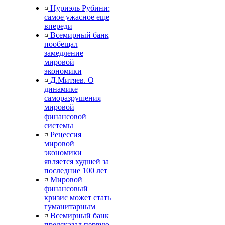
¤
Нуриэль Рубини:
самое ужасное еще
впереди
¤
Всемирный банк
пообещал
замедление
мировой
экономики
¤
Д.Митяев. О
динамике
саморазрушения
мировой
финансовой
системы
¤
Рецессия
мировой
экономики
является худшей за
последние 100 лет
¤
Мировой
финансовый
кризис может стать
гуманитарным
¤
Всемирный банк
предсказал первую