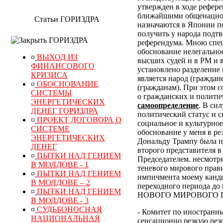
утвержден в ходе рефер
ближайшими общенацион
Статьи ГОРИЗДРА
назначаются в Японии по
получить у народа подт
ГОРИЗДРА
референдума.
Мною специ
обоснование нелегально
¤
ВЫХОД ИЗ
высших судей и в РМ и 
ФИНАНСОВОГО
установлено разделение 
КРИЗИСА
является народ (граждан
¤
ОБОСНОВАНИЕ
(гражданам). При этом 
СИСТЕМЫ
о гражданских и полити
ЭНЕРГЕТИЧЕСКИХ
самоопределение
. В си
ДЕНЕГ ГОРИЗДРА
политический статус и с
¤
ПРОЕКТ ДОГОВОРА О
социальное и культурное
СИСТЕМЕ
обоснование у меня в р
ЭНЕРГЕТИЧЕСКИХ
Дональду Трампу была п
ДЕНЕГ
второго представителя в
¤
ПЫТКИ НАД ГЕНИЕМ
Председателем. несмотр
В МОЛДОВЕ - 1
теневого мирового прави
¤
ПЫТКИ НАД ГЕНИЕМ
импичмента моему канди
В МОЛДОВЕ – 2
переходного периода
¤
ПЫТКИ НАД ГЕНИЕМ
НОВОГО МИРОВОГО ПОР
В МОЛДОВЕ - 3
¤
СУДЬБОНОСНАЯ
- Комитет по иностранн
НАЦИОНАЛЬНАЯ
сенсационно резкую рез