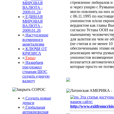
стремление либералов и 
МИРОВАЯ
и через унирю с Румыни
ВАЛЮТА -
могло повлиять на них 
2009.01.24
с 06.11.1995 по настоящ
¤
ЕДИНАЯ
унионистов и/или европ
МИРОВАЯ
вердиктом
как главы Вы
ВАЛЮТА -
согласно Устава ООН
на
2009.01.26
нынешнему человечеств
¤
Наступление
для залития ни чем не 
всемирного
(не считая и не менее 10
акметализма
обеспеченными этими ев
¤
КЛЮЧИ ОТ
реализации мечты румын
КРИЗИСА
унионистов возмещени
¤
Евраз
возлагается автоматиче
¤
Назарбаев
которые просто не потя
предложил
странам ШОС
создать единую
валюту
СОРОС
Латинская АМЕРИКА -
Эта статья доступн
¤
Создать новые
вашем сайте:
деньги
http://www.exitfromcrisis
¤
Глобальная
антикризисная