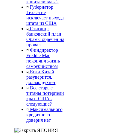
капитализма - 2
¤
Губернатор
Техаса не
исключает выхода
штата из США
¤
Стиглиц:
банковский план
Обамы обречен на
провал
¤
Финдиректор
Freddie Mac
покончил жизнь
самоубийством
¤
Если Китай
разуверится,
доллар рухнет
¤
Все старые
титаны потерпели
крах. США -
следующие?
¤
Максимального
кредитного
доверия нет
ЯПОНИЯ