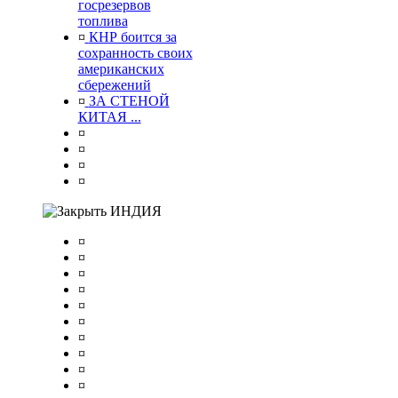
госрезервов
топлива
¤
КНР боится за
сохранность своих
американских
сбережений
¤
ЗА СТЕНОЙ
КИТАЯ ...
¤
¤
¤
¤
ИНДИЯ
¤
¤
¤
¤
¤
¤
¤
¤
¤
¤