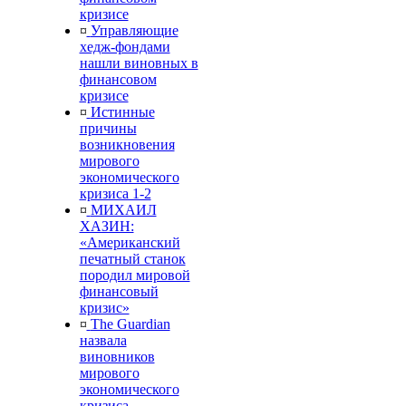
кризисе
¤
Управляющие
хедж-фондами
нашли виновных в
финансовом
кризисе
¤
Истинные
причины
возникновения
мирового
экономического
кризиса 1-2
¤
МИХАИЛ
ХАЗИН:
«Американский
печатный станок
породил мировой
финансовый
кризис»
¤
The Guardian
назвала
виновников
мирового
экономического
кризиса