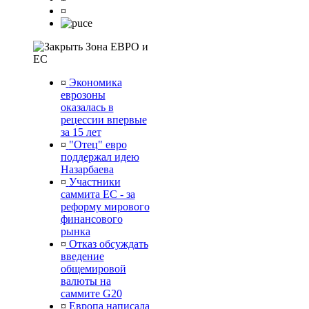
¤
Зона ЕВРО и
ЕС
¤
Экономика
еврозоны
оказалась в
рецессии впервые
за 15 лет
¤
"Отец" евро
поддержал идею
Назарбаева
¤
Участники
саммита ЕС - за
реформу мирового
финансового
рынка
¤
Отказ обсуждать
введение
общемировой
валюты на
саммите G20
¤
Европа написала