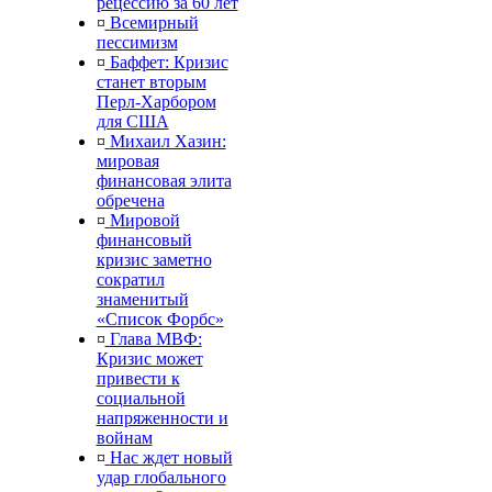
рецессию за 60 лет
¤
Всемирный
пессимизм
¤
Баффет: Кризис
станет вторым
Перл-Харбором
для США
¤
Михаил Хазин:
мировая
финансовая элита
обречена
¤
Мировой
финансовый
кризис заметно
сократил
знаменитый
«Список Форбс»
¤
Глава МВФ:
Кризис может
привести к
социальной
напряженности и
войнам
¤
Нас ждет новый
удар глобального