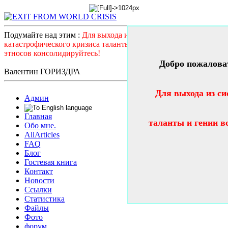
Подумайте над этим :
Для выхода из системного
катастрофического кризиса таланты и гении всех стран и
этносов консолидируйтесь!
Добро пожалова
Валентин ГОРИЗДРА
Для выхода из си
Админ
Главная
таланты и гении в
Обо мне.
AllArticles
FAQ
Блог
Гостевая книга
Контакт
Новости
Ссылки
Статистика
Файлы
Фото
форум