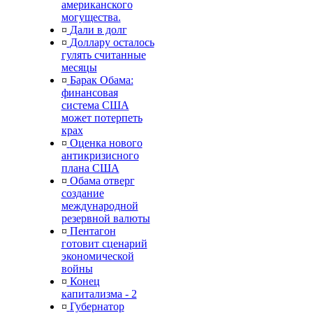
американского
могущества.
¤
Дали в долг
¤
Доллару осталось
гулять считанные
месяцы
¤
Барак Обама:
финансовая
система США
может потерпеть
крах
¤
Оценка нового
антикризисного
плана США
¤
Обама отверг
создание
международной
резервной валюты
¤
Пентагон
готовит сценарий
экономической
войны
¤
Конец
капитализма - 2
¤
Губернатор