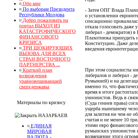
¤
Обо мне
¤
По выборам Президента
- Затея ОПГ Влада Плах
Республики Молдова
о установлении евроинт
¤
Добро пожаловать на
сенсационно провалилас
портал ВЫХОД ИЗ
отказа голосовать даже 
КАТАСТРОФИЧЕСКОГО
либерал - демократов) 
ФИНАНСОВОГО
Плахотнюка принудить и
КРИЗИСА
Конституцию. Даже дел
¤
ТРИ ШОКИРУЮЩИХ
введения евроинтеграц
ВЫЗОВА ДЛЯ ВСЕХ
СТРАН ВОСТОЧНОГО
ПАРТНЕРСТВА ...
При этом социалисты ни
¤
Краткий план
либералов и либерал - д
возрождения
Румынией) и на делегац
уравновешивающей
именно
то, что
фактическ
сверхдержавы
время в итоге растопта
унионистов.
Ведь в связ
Материалы по кризису
(Суда гениев права) со
ущерба нынешнему чело
для залития ни чем не 
НАЗАРБАЕВ
считая и не менее 10 тр
этими евро финансового
¤
ЕДИНАЯ
румынских унионистов и
МИРОВАЯ
возмещение
этого
огром
ВАЛЮТА -