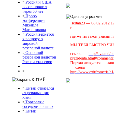
¤
Россия и США
восстановятся
через 50 лет
¤
Пресс-
Одна из угроз мне
конференция
sertan23 — 08.02.2012 
Михаила
и
Матовникова
¤
Россия вернется
где же ты такой умный п
к вопросу о
мировой
МЫ ТЕБЯ БЫСТРО ЧИК
резервной валюте
¤
Основной
ссылка —
http://ava.md/n
резервной валютой
prezidenta.html#commenta
России стал евро
Портал атакуется— главн
¤
— слева -
¤
http://www.exitfromcris.h
КИТАЙ
¤
Китай отказался
от ревальвации
юаня
¤
Торговля с
соседями в юанях
¤
Китай