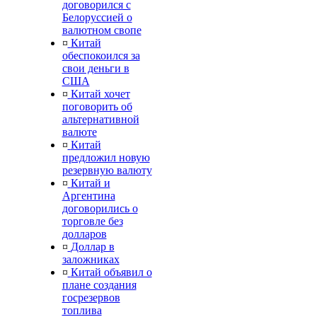
договорился с
Белоруссией о
валютном свопе
¤
Китай
обеспокоился за
свои деньги в
США
¤
Китай хочет
поговорить об
альтернативной
валюте
¤
Китай
предложил новую
резервную валюту
¤
Китай и
Аргентина
договорились о
торговле без
долларов
¤
Доллар в
заложниках
¤
Китай объявил о
плане создания
госрезервов
топлива