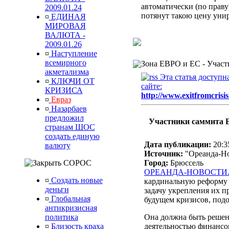
автоматически (по прав
2009.01.24
потянут такою цену ун
¤
ЕДИНАЯ
МИРОВАЯ
ВАЛЮТА -
2009.01.26
¤
Наступление
всемирного
Зона ЕВРО и ЕС -
Участ
акметализма
Эта статья доступ
¤
КЛЮЧИ ОТ
сайте:
КРИЗИСА
http://www.exitfromcrisis
¤
Евраз
¤
Назарбаев
предложил
Участники саммита Е
странам ШОС
создать единую
Дата публикации:
20:3
валюту
Источник:
"Ореанда-Н
СОРОС
Город:
Брюссель
ОРЕАНДА-НОВОСТИ
¤
Создать новые
кардинальную реформу 
деньги
задачу укрепления их пр
¤
Глобальная
будущем кризисов, под
антикризисная
политика
Она должна быть решен
¤
Близость краха
деятельностью финансов