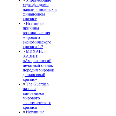
¤
Управляющие
хедж-фондами
нашли виновных в
финансовом
кризисе
¤
Истинные
причины
возникновения
мирового
экономического
кризиса 1-2
¤
МИХАИЛ
ХАЗИН:
«Американский
печатный станок
породил мировой
финансовый
кризис»
¤
The Guardian
назвала
виновников
мирового
экономического
кризиса
¤
Истинные