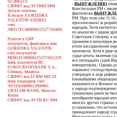
0274062111
-
ВЫНУЖДЕННО
объя
СВИФТ код AVTBRUMM
Конституции РМ с введе
Детали платежа
фактически
ВЫНУЖДЕ
В пользу /GORIZDRA
РМ. При этом уже 11.10
VALENTIN ANDREI
проголосовало за разраб
счет
народом. Хотя пытается
/MD17EC000000225277163691
по аналогии с рядом др
Советским Союзом), а н
Платеж в GBP
прежним и аннулируя ре
получатель, фамилия и имя
и/или кассационном пор
GORIZDRA VALENTIN
произволу. Хотя в ряде
счет получателя
судьи штата, включая суд
MD81EC000002252571611229
все пятнадцать судей В
банк получателя BC
императором.. Однако дл
EUROCREDITBANK S.A.,
отражают господствующи
Chisinau, Moldova
утвержден в ходе рефер
СВИФТ код ECBM MD 2X
ближайшими общенацион
банк посредник счет
назначаются в Японии по
30111826800012000061
у народа подтверждение
URALSIB BANK, Moscow,
специально ранее не бы
Russia
неизбрания народом апе
СВИФТ код AVTB RU MM
многих других странах, 
установлено, что источн
принадлежит народу (гр
Междунардного пакта о 