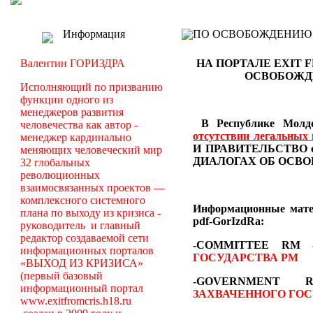
Информация
ПО ОСВОБОЖДЕНИЮ РМ -
Валентин ГОРИЗДРА
НА ПОРТАЛЕ EXIT 
ОСВОБОЖД
Исполняющий по призванию
функции одного из
менеджеров развития
В Республике Молдо
человечества как автор -
отсутствии легальных
менеджер кардинально
И ПРАВИТЕЛЬСТВО со
меняющих человеческий мир
ДИАЛОГАХ
ОБ ОСВО
32 глобальных
революционных
взаимосвязанных проектов —
комплексного системного
Информационные мат
плана по выходу из кризиса -
pdf-GorIzdRa:
руководитель и главный
редактор создаваемой сети
-COMMITTEE RM
информационных порталов
ГОСУДАРСТВА РМ
«ВЫХОД ИЗ КРИЗИСА»
(первый базовый
-GOVERNMEN
информационный портал
ЗАХВАЧЕННОГО ГОС
www.exitfromcris.h18.ru