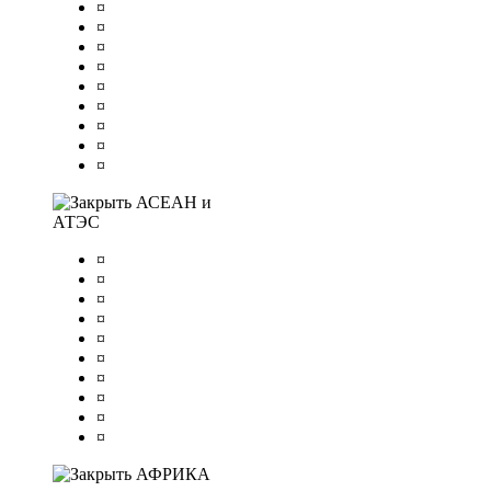
¤
¤
¤
¤
¤
¤
¤
¤
¤
АСЕАН и
АТЭС
¤
¤
¤
¤
¤
¤
¤
¤
¤
¤
АФРИКА