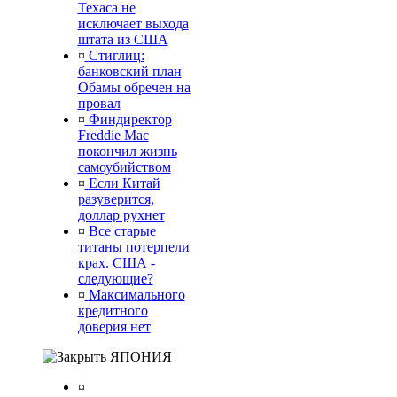
Техаса не
исключает выхода
штата из США
¤
Стиглиц:
банковский план
Обамы обречен на
провал
¤
Финдиректор
Freddie Mac
покончил жизнь
самоубийством
¤
Если Китай
разуверится,
доллар рухнет
¤
Все старые
титаны потерпели
крах. США -
следующие?
¤
Максимального
кредитного
доверия нет
ЯПОНИЯ
¤