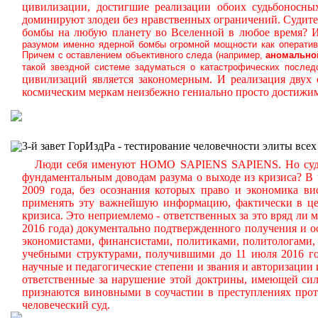
цивилизации, достигшие реализации обоих судьбоносн
доминируют злодеи без нравственных ограничений.
Судите
бомбы на любую планету во Вселенной в любое время? И 
разумом именно ядерной бомбы огромной мощности как оперативн
Причем с оставлением объективного следа (например,
аномальн
такой звездной системе задуматься о катастрофических послед
цивилизаций является закономерным. И реализация дву
космическим меркам неизбежно гениально просто достижим
3-й завет ГорИздРа - тестирование человечности элиты всех
Люди себя именуют HOMO SAPIENS SAPIENS. Но судите 
фундаментальным доводам разума о выходе из кризиса? В 
2009 года, без осознания которых право и экономика вис
применять эту важнейшую информацию, фактически в ц
кризиса. Это неприемлемо - ответственных за это вряд ли 
2016 года) документально подтвержденного получения и 
экономистами, финансистами, политиками, политологами, 
учебными структурами, получившими до 11 июля 2016 го
научные и педагогические степени и звания и авторизации
ответственные за нарушение этой доктрины, имеющей силу
признаются виновными в соучастии в преступлениях прот
человеческий суд.