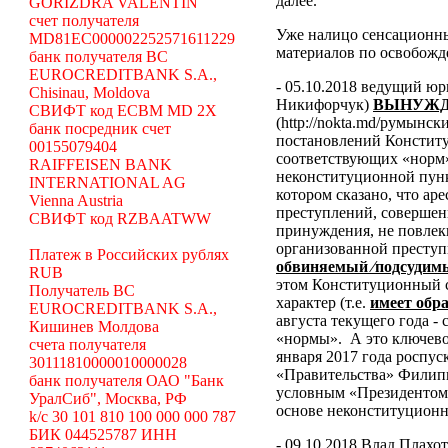
далее.
GORIZDRA VALENTIN
счет получателя
Уже налицо сенсационн
MD81EC000002252571611229
материалов по освобожд
банк получателя BC
EUROCREDITBANK S.A.,
- 05.10.2018 ведущий ю
Chisinau, Moldova
Никифорчук)
ВЫНУЖД
СВИФТ код ECBM MD 2X
(http://nokta.md/румынс
банк посредник счет
постановлений Констит
00155079404
соответствующих «норм
RAIFFEISEN BANK
неконституционной пун
INTERNATIONAL AG
котором сказано, что ар
Vienna Austria
преступлений, совершен
СВИФТ код RZBAATWW
принуждения, не повлек
организованной преступ
Платеж в Российских рублях
обвиняемый ⁄подсудимы
RUB
этом Конституционный с
Получатель BC
характер (т.е.
имеет обр
EUROCREDITBANK S.A.,
августа текущего года -
Кишинев Молдова
«нормы».
А это ключево
счета получателя
января 2017 года роспу
30111810000010000028
«Правительства» Филипп
банк получателя ОАО "Банк
условным «Президентом
УралСиб", Москва, РФ
основе неконституцион
k/c 30 101 810 100 000 000 787
БИК 044525787 ИНН
- 09.10.2018 Влад Плахо