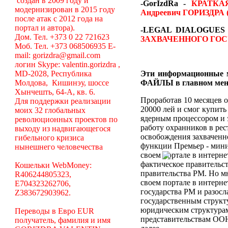
создан в 2009 году и
-GorIzdRa -
КРАТКА
модернизирован в 2015 году
Андреевич ГОРИЗДРА (
после атак с 2012 года на
портал и автора).
-LEGAL DIALOGUES
Дом. Тел. +373 0 22 721623
ЗАХВАЧЕННОГО ГОС
Моб. Тел. +373 068506935 E-
mail: gorizdra@gmail.com
логин Skype: valentin.gorizdra ,
MD-2028, Республика
Эти информационные м
Молдова, Кишинэу, шоссе
ФАЙЛЫ в главном мен
Хынчешть, 64-А, кв. 6.
Проработав 10 месяцев о
Для поддержки реализации
20000 лей и смог купить
моих 32 глобальных
ядерным процессором и 
революционных проектов по
работу охранников в рес
выходу из надвигающегося
освобождения захваченн
гибельного кризиса
функции Премьер - мини
нынешнего человечества
своем портале в интерне
фактическое правительс
Кошельки WebMoney:
правительства РМ. Но мн
R406244805323,
своем портале в интерн
E704323262706,
государства РМ и разосл
Z383672903962.
государственным структ
юридическим структура
Переводы в Евро EUR
представительствам ООН
получатель, фамилия и имя