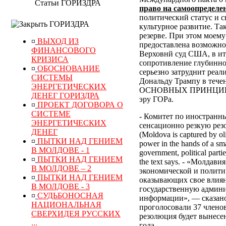
Статьи ГОРИЗДРА
право на самоопределе
политический статус и с
ГОРИЗДРА
культурное развитие.
Так
резерве. При этом моем
¤
ВЫХОД ИЗ
предоставлена возможнос
ФИНАНСОВОГО
Верховнй суд США, в ито
КРИЗИСА
сопротивление глубинно
¤
ОБОСНОВАНИЕ
серьезно затруднит реа
СИСТЕМЫ
Дональду Трампу в тече
ЭНЕРГЕТИЧЕСКИХ
ОСНОВНЫХ ПРИНЦИПО
ДЕНЕГ ГОРИЗДРА
эру ГОРа.
¤
ПРОЕКТ ДОГОВОРА О
СИСТЕМЕ
- Комитет по иностранн
ЭНЕРГЕТИЧЕСКИХ
сенсационно резкую рез
ДЕНЕГ
(Moldova is captured by oli
¤
ПЫТКИ НАД ГЕНИЕМ
power in the hands of a sma
В МОЛДОВЕ - 1
government, political partie
¤
ПЫТКИ НАД ГЕНИЕМ
the text says. - «Молда
В МОЛДОВЕ – 2
экономической и полити
¤
ПЫТКИ НАД ГЕНИЕМ
оказывающих свое влиян
В МОЛДОВЕ - 3
государственную админи
¤
СУДЬБОНОСНАЯ
информации», — сказано
НАЦИОНАЛЬНАЯ
проголосовали 37 членов
СВЕРХИДЕЯ РУССКИХ
резолюция будет вынесен
...
года.