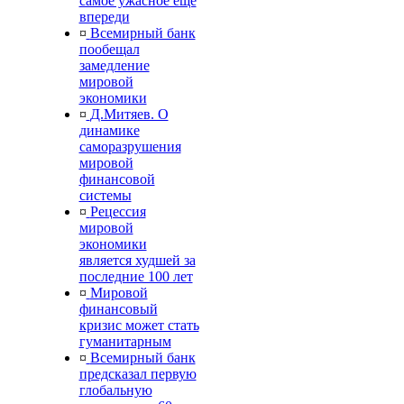
самое ужасное еще
впереди
¤
Всемирный банк
пообещал
замедление
мировой
экономики
¤
Д.Митяев. О
динамике
саморазрушения
мировой
финансовой
системы
¤
Рецессия
мировой
экономики
является худшей за
последние 100 лет
¤
Мировой
финансовый
кризис может стать
гуманитарным
¤
Всемирный банк
предсказал первую
глобальную