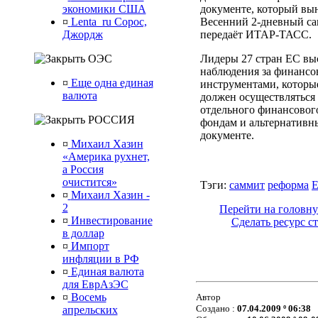
экономики США
документе, который вын
¤
Lenta_ru Сорос,
Весенний 2-дневный сам
Джордж
передаёт ИТАР-ТАСС.
ОЭС
Лидеры 27 стран ЕС выс
наблюдения за финанс
¤
Еще одна единая
инструментами, которые
валюта
должен осуществляться 
отдельного финансового
РОССИЯ
фондам и альтернативн
документе.
¤
Михаил Хазин
«Америка рухнет,
а Россия
очистится»
Тэги:
саммит
реформа
¤
Михаил Хазин -
2
Перейти на головну
¤
Инвестирование
Сделать ресурс с
в доллар
¤
Импорт
инфляции в РФ
¤
Единая валюта
для ЕврАзЭС
¤
Восемь
Автор
Создано :
07.04.2009 º 06:38
апрельских