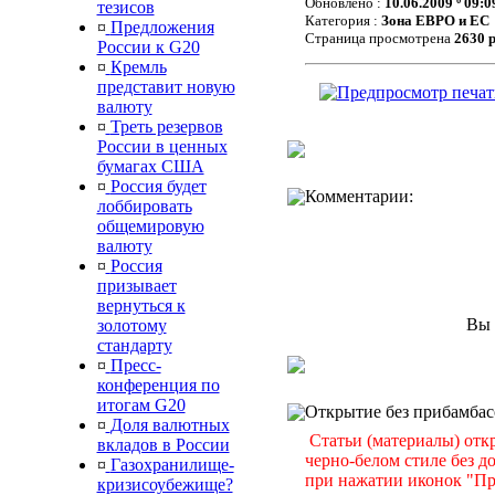
Обновлено :
10.06.2009 º 09:0
тезисов
Категория :
Зона ЕВРО и ЕС
¤
Предложения
Страница просмотрена
2630 
России к G20
¤
Кремль
представит новую
валюту
¤
Треть резервов
России в ценных
бумагах США
¤
Россия будет
Комментарии:
лоббировать
общемировую
валюту
¤
Россия
призывает
вернуться к
Вы 
золотому
стандарту
¤
Пресс-
конференция по
итогам G20
Открытие без прибамбас
¤
Доля валютных
Статьи (материалы) отк
вкладов в России
черно-белом стиле без 
¤
Газохранилище-
при нажатии иконок "Пр
кризисоубежище?