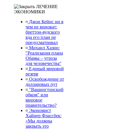
ЛЕЧЕНИЕ
ЭКОНОМИКИ
¤
Джон Кейнс ни в
чем не виноват:
бреттон-вудского
яда его план не
предусматривал
¤
Михаил Хазин:
"Реализация плана
Обамы – угроза
для человечества"
¤
Единый мировой
резерв
¤
Освобождение от
долларовых пут
¤
"Вашингтонский
обком" или
мировое
правительство?
¤
Экономист
Хайнер Флассбек:
«Мы должны
закрыть это