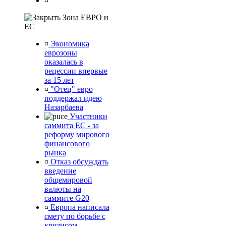
¤
Зона ЕВРО и
ЕС
¤
Экономика
еврозоны
оказалась в
рецессии впервые
за 15 лет
¤
"Отец" евро
поддержал идею
Назарбаева
Участники
саммита ЕС - за
реформу мирового
финансового
рынка
¤
Отказ обсуждать
введение
общемировой
валюты на
саммите G20
¤
Европа написала
смету по борьбе с
кризисом