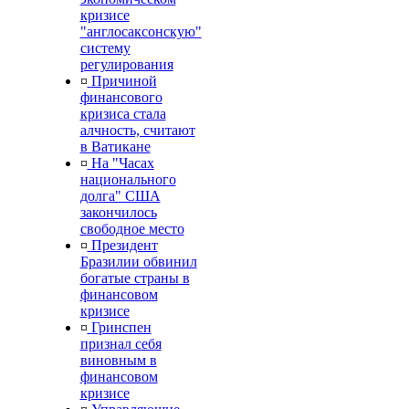
кризисе
"англосаксонскую"
систему
регулирования
¤
Причиной
финансового
кризиса стала
алчность, считают
в Ватикане
¤
На "Часах
национального
долга" США
закончилось
свободное место
¤
Президент
Бразилии обвинил
богатые страны в
финансовом
кризисе
¤
Гринспен
признал себя
виновным в
финансовом
кризисе