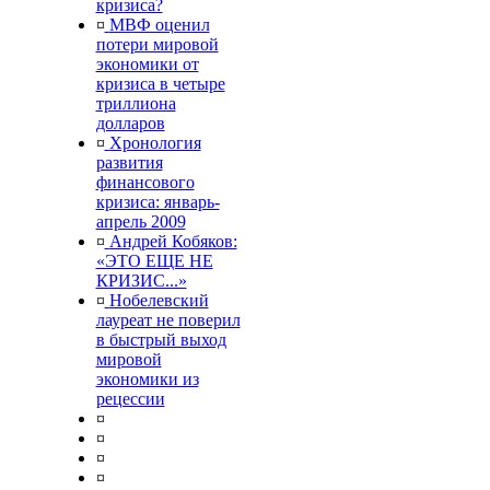
кризиса?
¤
МВФ оценил
потери мировой
экономики от
кризиса в четыре
триллиона
долларов
¤
Хронология
развития
финансового
кризиса: январь-
апрель 2009
¤
Андрей Кобяков:
«ЭТО ЕЩЕ НЕ
КРИЗИС...»
¤
Нобелевский
лауреат не поверил
в быстрый выход
мировой
экономики из
рецессии
¤
¤
¤
¤