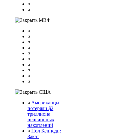
¤
¤
МВФ
¤
¤
¤
¤
¤
¤
¤
¤
¤
¤
США
¤
Американцы
потеряли $2
триллиона
пенсионных
накоплений
¤
Пол Кеннеди:
Закат