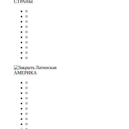
СТРАНЫ
¤
¤
¤
¤
¤
¤
¤
¤
¤
¤
Латинская
АМЕРИКА
¤
¤
¤
¤
¤
¤
¤
¤
¤