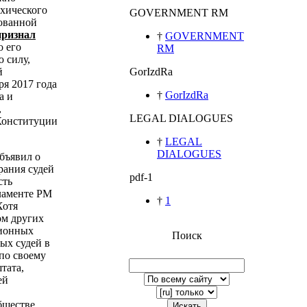
ихического
GOVERNMENT RM
зованной
признал
†
GOVERNMENT
о его
RM
 силу,
й
GorIzdRa
ря 2017 года
†
GorIzdRa
а и
,
LEGAL DIALOGUES
Конституции
†
LEGAL
DIALOGUES
бъявил о
рания судей
pdf-1
сть
ламенте РМ
†
1
Хотя
ом других
ционных
Поиск
ых судей в
по своему
тата,
ей
бществе
Искать