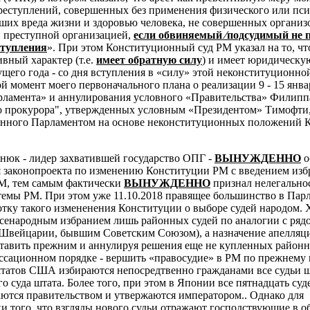
преступлений, совершенных без применения физического или пс
ших вреда жизни и здоровью человека, не совершенных органи
 преступной организацией,
если обвиняемый ⁄подсудимый не 
ступления
». При этом Конституционный суд РМ указал на то, чт
вный характер (т.е.
имеет обратную силу
) и имеет юридическую
кущего года - со дня вступления в «силу» этой неконституционно
й момент моего первоначального плана о реализации 9 - 15 янва
рламента» и аннулирования условного «Правительства» Филипп
о прокурора", утвержденных условным «Президентом» Тимофти
анного Парламентом на основе неконституционных положений 
тнюк - лидер захватившей государство ОПГ -
ВЫНУЖДЕННО
о
 законопроекта по изменению Конституции РМ с введением изб
М, тем самым фактически
ВЫНУЖДЕННО
признал нелегально
емы РМ. При этом уже 11.10.2018 правящее большинство в Пар
отку такого измененения Конституции о выборе судей народом. 
всенародным избранием лишь районных судей по аналогии с ряд
 Швейцарии, бывшим Советским Союзом), а назначение апелля
ставить прежним и аннулируя решения еще не купленных районн
ссационном порядке - вершить «правосудие» в РМ по прежнему 
 штатов США избираются непосредтвенно гражданами все судьи ш
о суда штата. Более того, при этом в
Японии все пятнадцать суд
ются правительством и утвержаются императором.. Однако для
и того, что взгляды нового судьи отражают господствующие в о