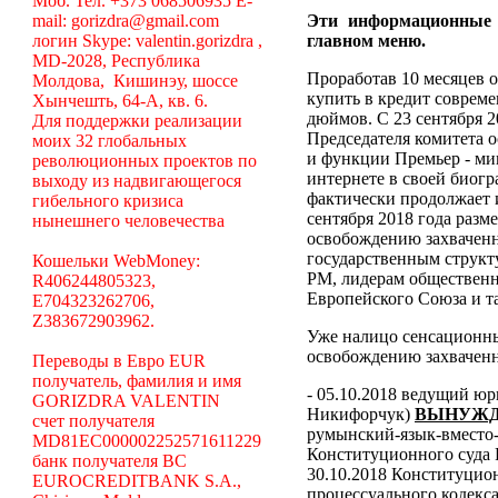
Моб. Тел. +373 068506935 E-
mail: gorizdra@gmail.com
Эти информационные
логин Skype: valentin.gorizdra ,
главном меню.
MD-2028, Республика
Проработав 10 месяцев о
Молдова, Кишинэу, шоссе
купить в кредит соврем
Хынчешть, 64-А, кв. 6.
дюймов. С 23 сентября 2
Для поддержки реализации
Председателя комитета 
моих 32 глобальных
и функции Премьер - ми
революционных проектов по
интернете в своей биогр
выходу из надвигающегося
фактически продолжает 
гибельного кризиса
сентября 2018 года разм
нынешнего человечества
освобождению захваченн
государственным структ
Кошельки WebMoney:
РМ, лидерам общественн
R406244805323,
Европейского Союза и та
E704323262706,
Z383672903962.
Уже налицо сенсационн
освобождению захваченн
Переводы в Евро EUR
получатель, фамилия и имя
- 05.10.2018 ведущий ю
GORIZDRA VALENTIN
Никифорчук)
ВЫНУЖД
счет получателя
румынский-язык-вместо-
MD81EC000002252571611229
Конституционного суда
банк получателя BC
30.10.2018 Конституцио
EUROCREDITBANK S.A.,
процессуального кодекса