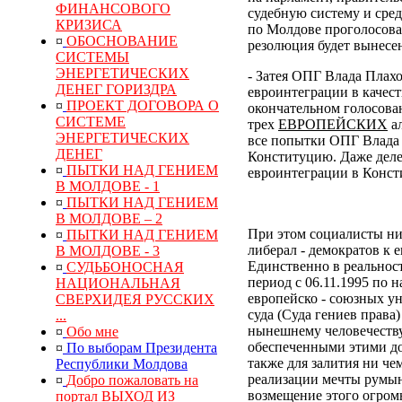
ФИНАНСОВОГО
судебную систему и сре
КРИЗИСА
по Молдове проголосовал
¤
ОБОСНОВАНИЕ
резолюция будет вынесен
СИСТЕМЫ
ЭНЕРГЕТИЧЕСКИХ
- Затея ОПГ Влада Плах
ДЕНЕГ ГОРИЗДРА
евроинтеграции в качес
¤
ПРОЕКТ ДОГОВОРА О
окончательном голосован
СИСТЕМЕ
трех
ЕВРОПЕЙСКИХ
ал
ЭНЕРГЕТИЧЕСКИХ
все попытки ОПГ Влада 
ДЕНЕГ
Конституцию. Даже деле
¤
ПЫТКИ НАД ГЕНИЕМ
евроинтеграции в Конс
В МОЛДОВЕ - 1
¤
ПЫТКИ НАД ГЕНИЕМ
В МОЛДОВЕ – 2
При этом социалисты ни
¤
ПЫТКИ НАД ГЕНИЕМ
либерал - демократов к 
В МОЛДОВЕ - 3
Единственно в реальнос
¤
СУДЬБОНОСНАЯ
период с 06.11.1995 по 
НАЦИОНАЛЬНАЯ
европейско - союзных у
СВЕРХИДЕЯ РУССКИХ
суда (Суда гениев права
...
нынешнему человечеств
¤
Обо мне
обеспеченными этими до
¤
По выборам Президента
также для залития ни ч
Республики Молдова
реализации мечты румын
¤
Добро пожаловать на
возмещение
этого
огром
портал ВЫХОД ИЗ