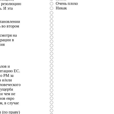
Очень плохо
За резолюцию
Никак
. И эта
становлении
 во втором
смотря на
грации в
ния
алов и
легацию ЕС.
во РМ за
в и/или
ловеческого
 ущерба
и чем не
нов евро
м, в случае
 (по праву)