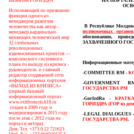
Валентин ГОРИЗДРА
НА ПОРТАЛЕ
ОСВ
Исполняющий по призванию
функции одного из
менеджеров развития
В Республике Молдова
человечества как автор -
полномочных органо
менеджер кардинально
обоснованию, пр
меняющих человеческий мир
ЗАХВАЧЕННОГО ГОС
32 глобальных
революционных
взаимосвязанных проектов —
комплексного системного
Информационные мат
плана по выходу из кризиса -
руководитель и главный
-COMMITTEE RM
-
К
редактор создаваемой сети
информационных порталов
-GOVERNMENT
«ВЫХОД ИЗ КРИЗИСА»
ГОСУДАРСТВА РМ
(первый базовый
информационный портал
-GorIzdRa -
КРАТК
www.exitfromcris.h18.ru
ГОРИЗДРА (ГОР из дом
создан в 2009 году и
модернизирован в 2015 году
-LEGAL DIALOGUES 
после атак с 2012 года на
ГОСУДАРСТВА РМ
.
портал и автора).
Дом. Тел. +373 0 22 721623