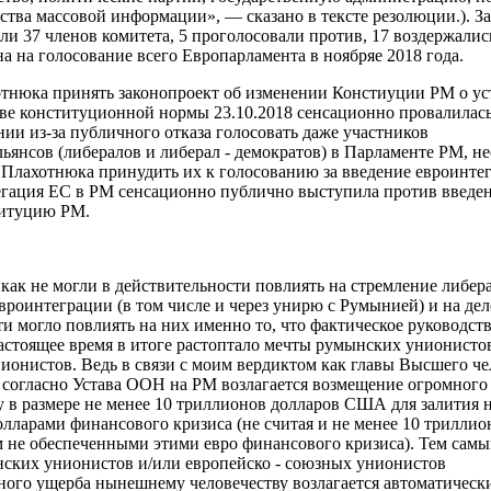
дства массовой информации», — сказано в тексте резолюции.). 
и 37 членов комитета, 5 проголосовали против, 17 воздержались
а на голосование всего Европарламента в ноябряе 2018 года.
отнюка принять законопроект об изменении Констиуции РМ о у
тве конституционной нормы 23.10.2018 сенсационно провалилась
ии из-за публичного отказа голосовать даже участников
ьянсов (либералов и либерал - демократов) в Парламенте РМ, не
Плахотнюка принудить их к голосованию за введение евроинте
гация ЕС в РМ сенсационно публично выступила против введе
титуцию РМ.
как не могли в действительности повлиять на стремление либер
евроинтеграции (в том числе и через унирю с Румынией) и на де
ти могло повлиять на них именно
то, что
фактическое руководст
настоящее время в итоге растоптало мечты румынских унионисто
нионистов.
Ведь в связи с моим вердиктом
как главы Высшего че
) согласно Устава ООН
на РМ
возлагается
возмещение
огромного
у
в размере не менее 10 триллионов долларов США для залития н
лларами финансового кризиса (не считая и не менее 10 триллио
ем не обеспеченными этими евро финансового кризиса).
Тем самы
ских унионистов и/или европейско - союзных унионистов
ного ущерба нынешнему человечеству возлагается автоматически