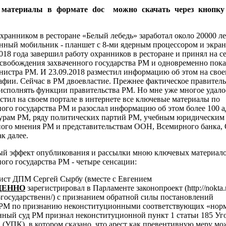
 материалы в формате doc можно скачать через кноп
хранником в ресторане «Белый лебедь» заработал около 20000 ле
енный мобильник - планшет с 8-ми ядерным процессором и экра
018 года завершил работу охранников в ресторане и принял на 
освобождения захваченного государства РМ и одновременно пок
нистра РМ. И 23.09.2018 разместил информацию об этом на свое
афии. Сейчас в РМ двоевластие. Прежнее фактическое правител
исполнять функции правительства РМ. Но мне уже многое удалос
естил на своем портале в интернете все ключевые материалы по
ого государства РМ и разослал информацию об этом более 100 а
урам РМ, ряду политических партий РМ, учебным юридическим
ого мнения РМ и представительствам ООН, Всемирного банка,
к далее.
ый эффект опубликования и рассылки мною ключевых материало
ого государства РМ - четыре сенсации:
рист ДПМ Сергей Сырбу (вместе с Евгением
ЕННО
зарегистрировал в Парламенте законопроект (http://nokta
государственн/) с признанием обратной силы постановлений
 РМ по признанию неконституционными соответствующих «нор
нный суд РМ признал неконституционной пункт 1
статьи 185 Уг
 (УПК), в котором сказано, что арест как превентивную меру м