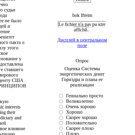
ычно
о судьи
рода
bok Ifreim
е не было
Le fichier n'a pas pu кtre
дей и
affichй.
ление
ренитет
Дисплей в центральном
ого пакта о
поле
илу этого
свое
снование у
Опрос
едоставлена
Оценка Системы
ге ставшего
энергетических денег
мирового
Гориздра и плана ее
зиденту США
реализации
Х ПРИНЦИПОВ
Гениально просто
Великолепно
зкую
Очень хорошо
 interests
Хорошо
ing their
Скорее хорошо
udiciary and
Положительно
ией
Скорее плохо
вое влияние
Плохо
полицию,