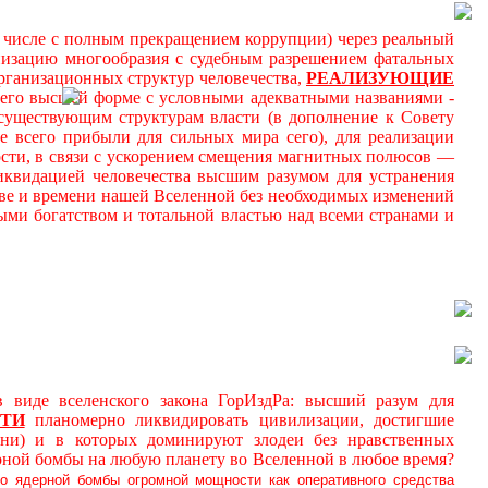
м числе с полным прекращением коррупции) через реальный
онизацию многообразия с судебным разрешением фатальных
ганизационных структур человечества,
РЕАЛИЗУЮЩИЕ
 его высшей форме с условными адекватными названиями -
к существующим структурам власти (в дополнение к Совету
 всего прибыли для сильных мира сего), для реализации
ности, в связи с ускорением смещения магнитных полюсов —
иквидацией человечества высшим разумом для устранения
ве и времени нашей Вселенной без необходимых изменений
ми богатством и тотальной властью над всеми странами и
де вселенского закона ГорИздРа: высший разум для
ТИ
планомерно ликвидировать цивилизации, достигшие
ни) и в которых доминируют злодеи без нравственных
рной бомбы на любую планету во Вселенной в любое время?
о ядерной бомбы огромной мощности как оперативного средства