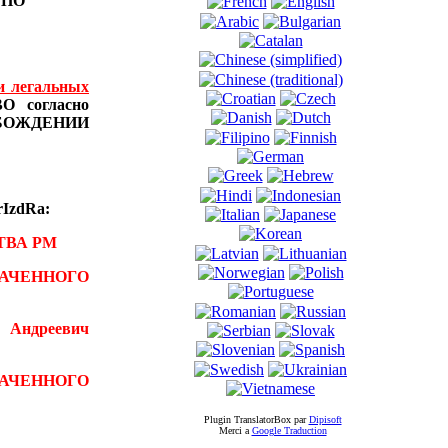
Ы
ПО
и легальных
 согласно
БОЖДЕНИИ
IzdRa:
ТВА РМ
АЧЕННОГО
 Андреевич
ВАЧЕННОГО
Plugin TranslatorBox par
Dipisoft
Merci а
Google Traduction