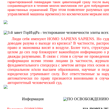
гарантированной ликвидации таких цивилизаций сразу после вын
сохраняющегося в течение многих миллионов лет для побуждения 
При этом появление разумных цив
нравственных ограничений.
управляемой машины времени) по космическим меркам неиз
3-й завет ГорИздРа - тестирование человечности элиты всех
Люди себя именуют HOMO SAPIENS SAPIENS. Но судите с
доводам разума о выходе из кризиса? В частности, распр
право и экономика висят в воздухе. Более того, структу
целом до сих пор блокируют важнейшую информацию о реа
дважды разумными. В связи с этим в случае не проведени
информации всеми этими лицами (в частности, журналис
фундаментального спецкурса с зачетом автора этих основ 
специальном и/или высшем образовании, научные и педа
юридически утрачивают силу. Все ответственные за нар
автоматически по праву признаются виновными в соуча
авторитетный человеческий суд.
Информация
ПО ОСВОБОЖДЕНИЮ РМ -