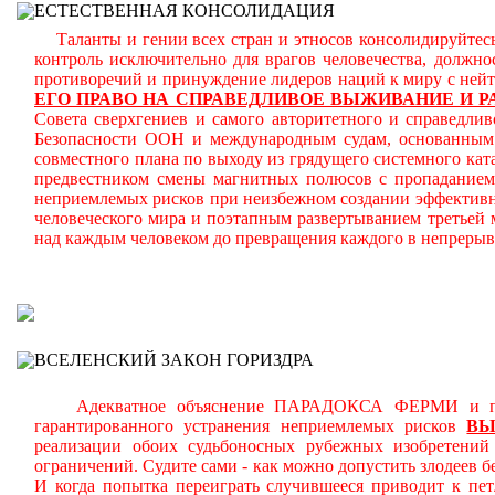
ЕСТЕСТВЕННАЯ КОНСОЛИДАЦИЯ
Таланты и гении всех стран и этносов консолидируйтесь
контроль исключительно для врагов человечества, должн
противоречий и принуждение лидеров наций к миру с ней
ЕГО ПРАВО НА СПРАВЕДЛИВОЕ ВЫЖИВАНИЕ И Р
Совета сверхгениев и самого авторитетного и справедлив
Безопасности ООН и международным судам, основанным н
совместного плана по выходу из грядущего системного кат
предвестником смены магнитных полюсов с пропаданием 
неприемлемых рисков при неизбежном создании эффективн
человеческого мира и поэтапным развертыванием третьей
над каждым человеком до превращения каждого в непреры
В
ВСЕЛЕНСКИЙ ЗАКОН ГОРИЗДРА
Адекватное объяснение ПАРАДОКСА ФЕРМИ и планом
гарантированного устранения неприемлемых рисков
В
реализации обоих судьбоносных рубежных изобретени
ограничений.
Судите сами - как можно допустить злодеев 
И когда попытка переиграть случившееся приводит к пет