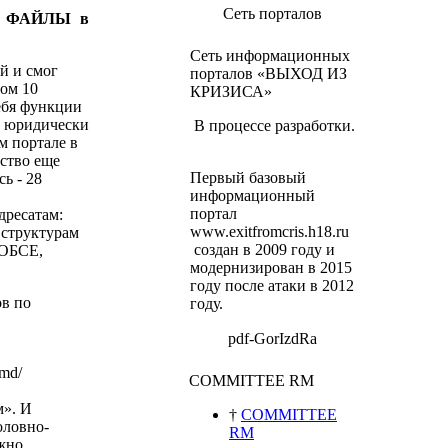
Сеть порталов
ку ФАЙЛЫ в
Сеть информационных
й и смог
порталов «ВЫХОД ИЗ
ном 10
КРИЗИСА»
себя функции
а юридически
В процессе разработки.
м портале в
ьство еще
Первый базовый
ь - 28
информационный
портал
дресатам:
www.exitfromcris.h18.ru
 структурам
создан в 2009 году и
 ОБСЕ,
модернизирован в 2015
году после атаки в 2012
в по
году.
pdf-GorIzdRa
.md/
COMMITTEE RM
м».
И
†
COMMITTEE
оловно-
RM
ожно