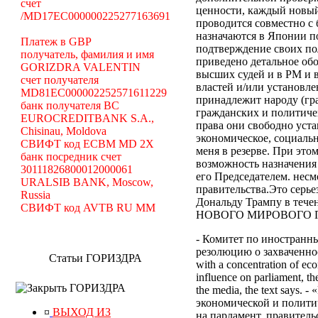
счет
ценности, каждый новый
/MD17EC000000225277163691
проводится совместно с
назначаются в Японии по
Платеж в GBP
подтверждение своих по
получатель, фамилия и имя
приведено детальное об
GORIZDRA VALENTIN
высших судей и в РМ и 
счет получателя
властей и/или установле
MD81EC000002252571611229
принадлежит народу (гр
банк получателя BC
гражданских и политиче
EUROCREDITBANK S.A.,
права они свободно уст
Chisinau, Moldova
экономическое, социальн
СВИФТ код ECBM MD 2X
меня в резерве. При эт
банк посредник счет
возможность назначения
30111826800012000061
его Председателем. нес
URALSIB BANK, Moscow,
правительства.Это серь
Russia
Дональду Трампу в те
СВИФТ код AVTB RU MM
НОВОГО МИРОВОГО ПОР
- Комитет по иностранн
резолюцию о захваченност
Статьи ГОРИЗДРА
with a concentration of eco
influence on parliament, the
ГОРИЗДРА
the media, the text says
экономической и полити
¤
ВЫХОД ИЗ
на парламент, правител