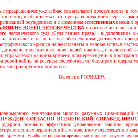
 с прекращением уже сейчас сознательной преступности (в то
остных лиц и обвиняемых и с прекращением войн через гарм
трализацией осужденных и с созданием
естественных
высших ор
АЗВИТИЕ ВСЕГО ЧЕЛОВЕЧЕСТВА
на основе интеллекта в
ого человеческого суда (Суда гениев права) - в дополнение 
а политике и на деньгах с обеспечением достижения прежде
астрофического кризиса нашей планеты и человечества, в част
дипольного магнитного поля нашей планеты, и вероятной л
о управляемой машины времени для перемещения в пространст
 мировой войны за ресурсы сверхбогатыми банкирами, одержимы
вно контролируемого биоробота.
алентин ГОРИЗДРА
ерного уничтожения многих разумных цивилизаций в ви
ЫНУЖДЕН
СОГЛАСНО ВСЕЛЕНСКОЙ СПРАВЕДЛИВОС
й (ядерной бомбы и эффективно управляемой машины време
без нравственных ограничений к мгновенному перемещению яде
ле времени.
Наиболее вероятно применение высшим разумом именн