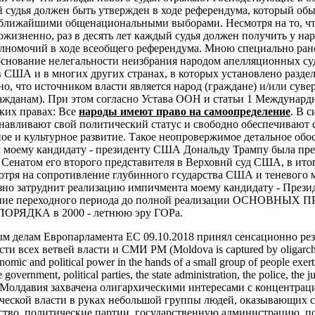
 судья должен быть утвержден в ходе референдума, который об
 ближайшими общенациональными выборами. Несмотря на то, чт
жизненно, раз в десять лет каждый судья должен получить у на
лномочий в ходе всеобщего референдума.
Мною специально ране
основание нелегальности неизбрания народом апелляционных су
в США и в многих других странах, в которых установлено разде
но, что источником власти является народ (граждане) и/или суве
ажданам). При этом согласно Устава ООН и статьи 1 Междунардн
ких правах:
Все
народы имеют право на самоопределение
. В с
анавливают свой политический статус и свободно обеспечивают 
ое и культурное развитие.
Такое неопровержимое детальное обо
ом моему кандидату - президенту США Дональду Трампу была пр
 Сенатом его второго представителя в Верховнй суд США, в ито
мотря на сопротивление глубинного гсударства США и теневого 
езно затруднит реализацию импичмента моему кандидату - Пре
чение переходного периода до полной реализации ОСНОВНЫ
ЯДКА в 2000 - летнюю эру ГОРа.
ым делам Европарламента ЕС 09.10.2018 принял сенсационно ре
и всех ветвей власти и СМИ РМ (Moldova is captured by oligarchic
nomic and political power in the hands of a small group of people exert
 government, political parties, the state administration, the police, the j
. - «Молдавия захвачена олигархическими интересами с концентрац
ческой власти в руках небольшой группы людей, оказывающих с
ьство, политические партии, государственную администрацию, 