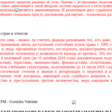
ужденного принятия решения об этом. Причем с оставлением объекти
новых цивилизаций в такой звездной системе задуматься о катастроф
илизаций является закономерным. И реализация двух судьбон
бежно гениально просто достижима для научно - технически р
 стран и этносов
ами - можно ли считать дважды разумными тех, кто даже н
остраняемым мною доступными способами основ права с 1995 го
ры и лица, призванные получать, исследовать, распространять
льном положении и возможности выхода из кризиса. Это непр
я в разумный срок (до 11 октября 2016 года) документально по
тами, юристами, экономистами, финансистами, политиками,
и/или учебными структурами, получившими до 11 июля 2016 год
гогические степени и звания и авторизации и лицензии и и
ушение этой доктрины, имеющей силу судебного решения и 
стии в преступлениях против человечества, меру наказания
 Gorizdra Valentin