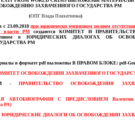
 EXIT FROM WORLD CRISIS
ВЫЛОЖЕНЫ МАТЕРИАЛ
ОБОЖДЕНИЮ ЗАХВАЧЕННОГО ГОСУДАРСТВА РМ
(
ОПГ Влада Плахатнюка
)
 с 23.09.2018
при юридически очевидном полном отсутстви
в власти РМ
создаются
КОМИТЕТ И ПРАВИТЕЛЬСТВО
иведенном в ЮРИДИЧЕСКИХ ДИАЛОГАХ
ОБ ОСВО
УДАРСТВА РМ
ериалы
в формате pdf
выложены В ПРАВОМ БЛОКЕ: pdf-Gor
ОМИТЕТ ОСВОБОЖДЕНИЯ ЗАХВАЧЕННОГО ГОСУДАРС
 RM -
ПРАВИТЕЛЬСТВО ОСВОБОЖДЕНИЯ ЗАХВ
АЯ АВТОБИОГРАФИЯ С ПРЕДИСЛОВИЕМ
Валентин
а РА)
-
ЮРИДИЧЕСКИЕ ДИАЛОГИ ОБ ОСВОБОЖДЕНИИ ЗАХ