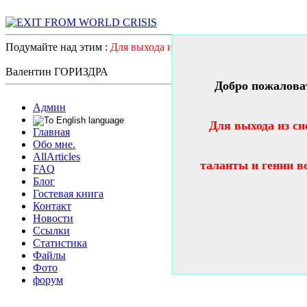
Подумайте над этим :
Для выхода из системного катастрофичес
Валентин ГОРИЗДРА
Добро пожалова
Админ
Для выхода из си
Главная
Обо мне.
AllArticles
таланты и гении в
FAQ
Блог
Гостевая книга
Контакт
Новости
Ссылки
Статистика
Файлы
Фото
форум