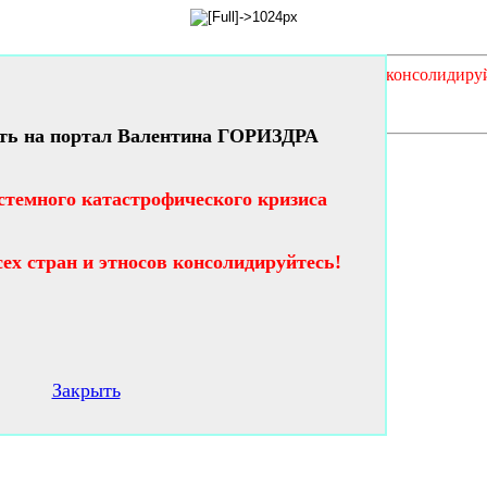
кого кризиса таланты и гении всех стран и этносов консолидиру
ть на портал Валентина ГОРИЗДРА
стемного катастрофического кризиса
сех стран и этносов консолидируйтесь!
Закрыть