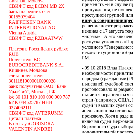
Chisinau, Moldova
применять «и в случае 
СВИФТ код ECBM MD 2X
принуждения, не повлек
банк посредник счет
преступной группой или
00155079404
вину в совершениипре
RAIFFEISEN BANK
решение носит ретроакти
INTERNATIONAL AG
начиная с 17 августа те
Vienna Austria
«нормы».
А это ключево
СВИФТ код RZBAATWW
роспуска условного «Па
условного "Генеральног
Платеж в Российских рублях
неконституционно избр
RUB
РМ.
Получатель BC
EUROCREDITBANK S.A.,
- 09.10.2018 Влад Плахо
Кишинев Молдова
необходимости принятия
счета получателя
народом (гражданами) Р
30111810000010000028
нынешней судебной сист
банк получателя ОАО "Банк
проголосовало за разраб
УралСиб", Москва, РФ
пытается ограничиться 
k/c 30 101 810 100 000 000 787
стран (например, США,
БИК 044525787 ИНН
судей и высших судей о
0274062111
апелляционном и/или ка
СВИФТ код AVTBRUMM
произволу. Хотя в ряде
Детали платежа
включая судей Верховног
В пользу /GORIZDRA
Верховного Суда выбира
VALENTIN ANDREI
дополнительной проверк