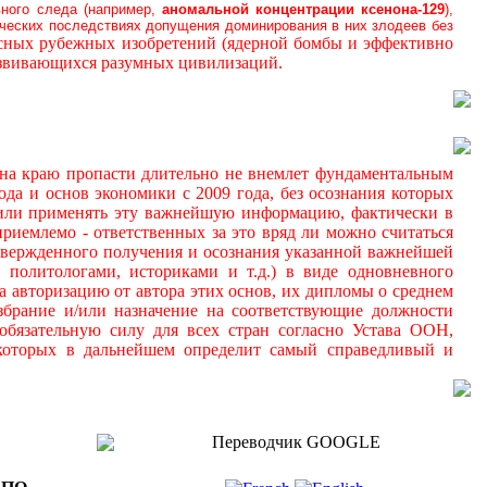
вного следа (например,
аномальной
концентрации ксенона-129
),
ических последствиях допущения доминирования в них злодеев без
осных рубежных изобретений (ядерной бомбы и эффективно
азвивающихся разумных цивилизаций.
а краю пропасти длительно не внемлет фундаментальным
да и основ экономики с 2009 года, без осознания которых
 и/или применять эту важнейшую информацию, фактически в
иемлемо - ответственных за это вряд ли можно считаться
дтвержденного получения и осознания указанной важнейшей
 политологами, историками и т.д.) в виде одновневного
а авторизацию от автора этих основ, их дипломы о среднем
збрание и/или назначение на соответствующие должности
обязательную силу для всех стран согласно Устава ООН,
 которых в дальнейшем определит самый справедливый и
Переводчик GOOGLE