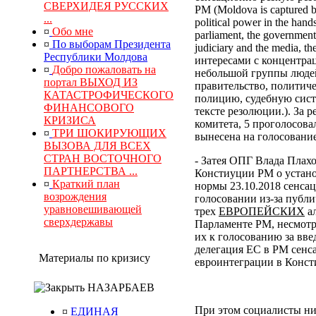
СВЕРХИДЕЯ РУССКИХ
РМ (Moldova is captured by
...
political power in the hand
¤
Обо мне
parliament, the government, 
¤
По выборам Президента
judiciary and the media, 
Республики Молдова
интересами с концентра
¤
Добро пожаловать на
небольшой группы людей
портал ВЫХОД ИЗ
правительство, политич
КАТАСТРОФИЧЕСКОГО
полицию, судебную сист
ФИНАНСОВОГО
тексте резолюции.). За
КРИЗИСА
комитета, 5 проголосова
¤
ТРИ ШОКИРУЮЩИХ
вынесена на голосование
ВЫЗОВА ДЛЯ ВСЕХ
СТРАН ВОСТОЧНОГО
- Затея ОПГ Влада Плах
ПАРТНЕРСТВА ...
Констиуции РМ о устано
¤
Краткий план
нормы 23.10.2018 сенса
возрождения
голосовании из-за публи
уравновешивающей
трех
ЕВРОПЕЙСКИХ
ал
сверхдержавы
Парламенте РМ, несмотр
их к голосованию за вв
делегация ЕС в РМ сенс
Материалы по кризису
евроинтеграции в Конс
НАЗАРБАЕВ
При этом социалисты ни
¤
ЕДИНАЯ