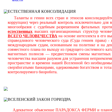
ЕСТЕСТВЕННАЯ КОНСОЛИДАЦИЯ
Таланты и гении всех стран и этносов консолидируйте
коррупции) через реальный контроль исключительно для 
многообразия с судебным разрешением фатальных прот
естественных
высших организационных структур челове
ВСЕГО ЧЕЛОВЕЧЕСТВА
на основе интеллекта в его в
справедливого человеческого суда (Суда гениев права) 
международным судам, основанным на политике и на день
совместного плана по выходу из грядущего системного ката
магнитных полюсов — предвестником смены магнитных п
человечества высшим разумом для устранения неприемлем
пространстве и времени нашей Вселенной без необходимы
сверхбогатыми банкирами, одержимыми богатством и тота
контролируемого биоробота.
В
ВСЕЛЕНСКИЙ ЗАКОН ГОРИЗДРА
Адекватное объяснение ПАРАДОКСА ФЕРМИ и планомерно