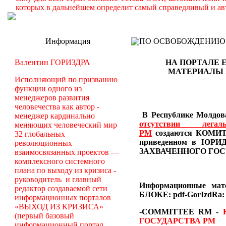
которых в дальнейшем определит самый справедливый и ав
Информация
ПО ОСВОБОЖДЕНИЮ РМ -
Валентин ГОРИЗДРА
НА ПОРТАЛЕ 
МАТЕРИАЛЫ
Исполняющий по призванию
функции одного из
менеджеров развития
человечества как автор -
В Республике Молдова
менеджер кардинально
отсутствии лег
меняющих человеческий мир
РМ
создаются
КОМИТЕ
32 глобальных
приведенном в Ю
революционных
ЗАХВАЧЕННОГО ГОС
взаимосвязанных проектов —
комплексного системного
плана по выходу из кризиса -
руководитель и главный
Информационные ма
редактор создаваемой сети
БЛОКЕ: pdf-GorIzdRa:
информационных порталов
«ВЫХОД ИЗ КРИЗИСА»
-COMMITTEE RM
-
(первый базовый
ГОСУДАРСТВА РМ
информационный портал