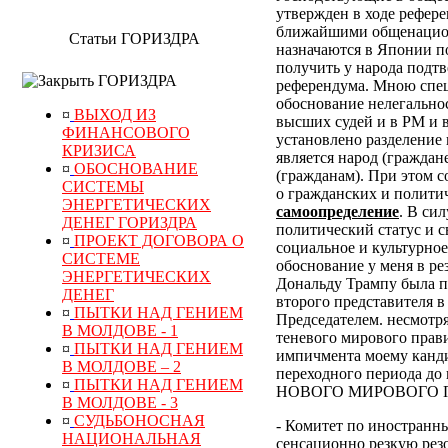
утвержден в ходе рефер
ближайшими общенацион
Статьи ГОРИЗДРА
назначаются в Японии по
получить у народа подт
ГОРИЗДРА
референдума.
Мною специ
обоснование нелегально
¤
ВЫХОД ИЗ
высших судей и в РМ и 
ФИНАНСОВОГО
установлено разделение 
КРИЗИСА
является народ (граждан
¤
ОБОСНОВАНИЕ
(гражданам). При этом 
СИСТЕМЫ
о гражданских и полити
ЭНЕРГЕТИЧЕСКИХ
самоопределение
. В си
ДЕНЕГ ГОРИЗДРА
политический статус и с
¤
ПРОЕКТ ДОГОВОРА О
социальное и культурное
СИСТЕМЕ
обоснование у меня в р
ЭНЕРГЕТИЧЕСКИХ
Дональду Трампу была п
ДЕНЕГ
второго представителя в
¤
ПЫТКИ НАД ГЕНИЕМ
Председателем. несмотр
В МОЛДОВЕ - 1
теневого мирового прави
¤
ПЫТКИ НАД ГЕНИЕМ
импичмента моему канди
В МОЛДОВЕ – 2
переходного периода
¤
ПЫТКИ НАД ГЕНИЕМ
НОВОГО МИРОВОГО ПОР
В МОЛДОВЕ - 3
¤
СУДЬБОНОСНАЯ
- Комитет по иностранн
НАЦИОНАЛЬНАЯ
сенсационно резкую рез