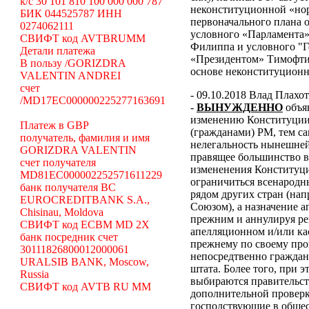
k/c 30 101 810 100 000 000 787
неконституционной «н
БИК 044525787 ИНН
первоначального плана о
0274062111
условного «Парламента»
СВИФТ код AVTBRUMM
Филиппа и условного "Г
Детали платежа
«Президентом» Тимофти
В пользу /GORIZDRA
основе неконституцион
VALENTIN ANDREI
счет
- 09.10.2018 Влад Плахо
/MD17EC000000225277163691
-
ВЫНУЖДЕННО
объя
изменению Конституции 
Платеж в GBP
(гражданами) РМ, тем с
получатель, фамилия и имя
нелегальность нынешней
GORIZDRA VALENTIN
правящее большинство в
счет получателя
измененения Конституци
MD81EC000002252571611229
ограничиться всенародн
банк получателя BC
рядом других стран (н
EUROCREDITBANK S.A.,
Союзом), а назначение 
Chisinau, Moldova
прежним и аннулируя ре
СВИФТ код ECBM MD 2X
апелляционном и/или ка
банк посредник счет
прежнему по своему про
30111826800012000061
непосредтвенно граждана
URALSIB BANK, Moscow,
штата. Более того, при э
Russia
выбираются правительст
СВИФТ код AVTB RU MM
дополнительной проверки
господствующие в общес