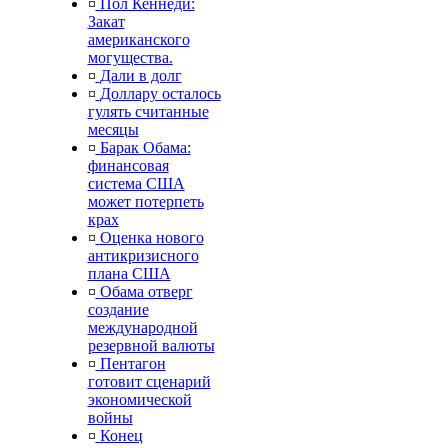
¤
Пол Кеннеди:
Закат
американского
могущества.
¤
Дали в долг
¤
Доллару осталось
гулять считанные
месяцы
¤
Барак Обама:
финансовая
система США
может потерпеть
крах
¤
Оценка нового
антикризисного
плана США
¤
Обама отверг
создание
международной
резервной валюты
¤
Пентагон
готовит сценарий
экономической
войны
¤
Конец