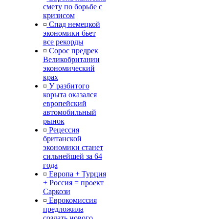
смету по борьбе с
кризисом
¤
Спад немецкой
экономики бьет
все рекорды
¤
Сорос предрек
Великобритании
экономический
крах
¤
У разбитого
корыта оказался
европейский
автомобильный
рынок
¤
Рецессия
британской
экономики станет
сильнейшей за 64
года
¤
Европа + Турция
+ Россия = проект
Саркози
¤
Еврокомиссия
предложила
создать нового