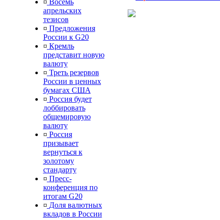
¤
Восемь
апрельских
тезисов
¤
Предложения
России к G20
¤
Кремль
представит новую
валюту
¤
Треть резервов
России в ценных
бумагах США
¤
Россия будет
лоббировать
общемировую
валюту
¤
Россия
призывает
вернуться к
золотому
стандарту
¤
Пресс-
конференция по
итогам G20
¤
Доля валютных
вкладов в России