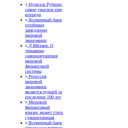
¤
Нуриэль Рубини:
самое ужасное еще
впереди
¤
Всемирный банк
пообещал
замедление
мировой
экономики
¤
Д.Митяев. О
динамике
саморазрушения
мировой
финансовой
системы
¤
Рецессия
мировой
экономики
является худшей за
последние 100 лет
¤
Мировой
финансовый
кризис может стать
гуманитарным
¤
Всемирный банк
предсказал первую