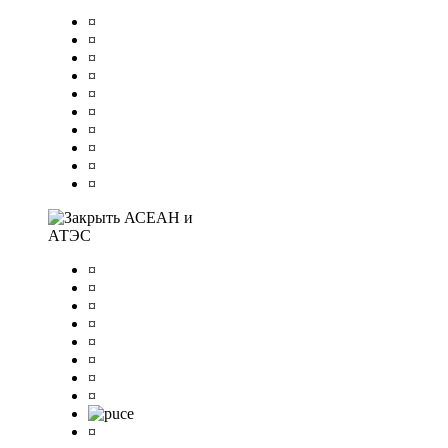
¤
¤
¤
¤
¤
¤
¤
¤
¤
¤
АСЕАН и
АТЭС
¤
¤
¤
¤
¤
¤
¤
¤
¤