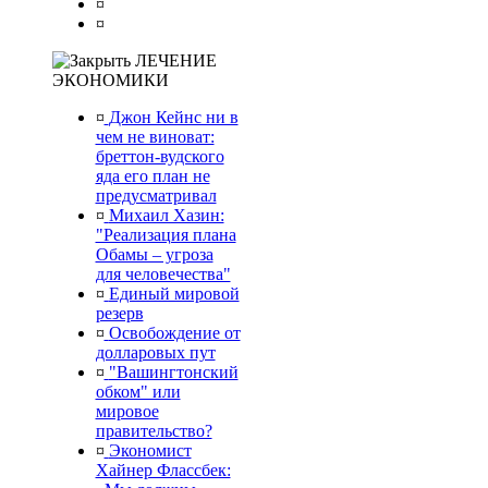
¤
¤
ЛЕЧЕНИЕ
ЭКОНОМИКИ
¤
Джон Кейнс ни в
чем не виноват:
бреттон-вудского
яда его план не
предусматривал
¤
Михаил Хазин:
"Реализация плана
Обамы – угроза
для человечества"
¤
Единый мировой
резерв
¤
Освобождение от
долларовых пут
¤
"Вашингтонский
обком" или
мировое
правительство?
¤
Экономист
Хайнер Флассбек: