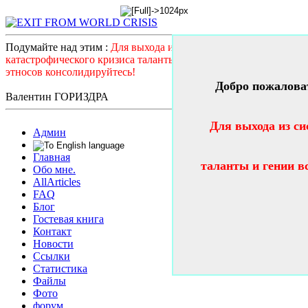
Подумайте над этим :
Для выхода из системного
катастрофического кризиса таланты и гении всех стран и
этносов консолидируйтесь!
Добро пожалова
Валентин ГОРИЗДРА
Для выхода из си
Админ
Главная
таланты и гении в
Обо мне.
AllArticles
FAQ
Блог
Гостевая книга
Контакт
Новости
Ссылки
Статистика
Файлы
Фото
форум