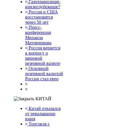
¤
Газохранилище-
кризисоубежище?
¤
Россия и США
восстановятся
через 50 лет
¤
Пресс-
конференция
Михаила
Матовникова
¤
Россия вернется
к вопросу о
мировой
резервной валюте
¤
Основной
резервной валютой
России стал евро
¤
¤
КИТАЙ
¤
Китай отказался
от ревальвации
юаня
¤
Торговля с