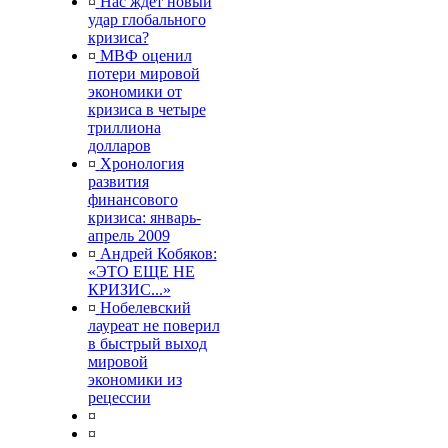
¤
Нас ждет новый
удар глобального
кризиса?
¤
МВФ оценил
потери мировой
экономики от
кризиса в четыре
триллиона
долларов
¤
Хронология
развития
финансового
кризиса: январь-
апрель 2009
¤
Андрей Кобяков:
«ЭТО ЕЩЕ НЕ
КРИЗИС...»
¤
Нобелевский
лауреат не поверил
в быстрый выход
мировой
экономики из
рецессии
¤
¤