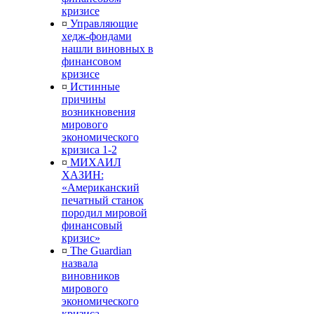
кризисе
¤
Управляющие
хедж-фондами
нашли виновных в
финансовом
кризисе
¤
Истинные
причины
возникновения
мирового
экономического
кризиса 1-2
¤
МИХАИЛ
ХАЗИН:
«Американский
печатный станок
породил мировой
финансовый
кризис»
¤
The Guardian
назвала
виновников
мирового
экономического
кризиса