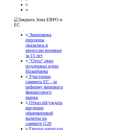
¤
¤
Зона ЕВРО и
ЕС
¤
Экономика
еврозоны
оказалась в
рецессии впервые
за 15 лет
¤
"Отец" евро
поддержал идею
Назарбаева
¤
Участники
саммита ЕС - за
реформу мирового
финансового
рынка
¤
Отказ обсуждать
введение
общемировой
валюты на
саммите G20
¤
Европа написала