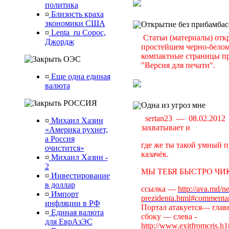
политика
¤
Близость краха
экономики США
Открытие без прибамбас
¤
Lenta_ru Сорос,
Статьи (материалы) отк
Джордж
простейшем черно-белом 
компактные страницы пр
ОЭС
"Версия для печати".
¤
Еще одна единая
валюта
РОССИЯ
Одна из угроз мне
sertan23 — 08.02.201
¤
Михаил Хазин
захватывает и
«Америка рухнет,
а Россия
где же ты такой умный п
очистится»
казачёк.
¤
Михаил Хазин -
2
МЫ ТЕБЯ БЫСТРО ЧИК
¤
Инвестирование
в доллар
ссылка —
http://ava.md/n
¤
Импорт
prezidenta.html#commenta
инфляции в РФ
Портал атакуется— главн
¤
Единая валюта
сбоку — слева -
для ЕврАзЭС
http://www.exitfromcris.h