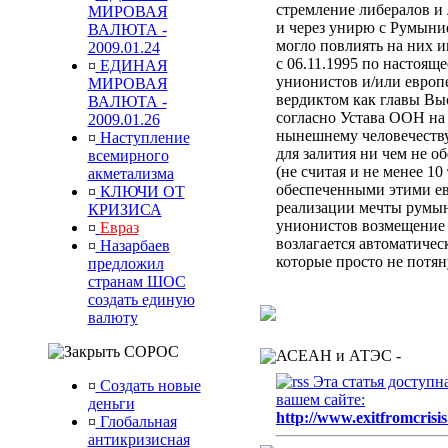
стремление либералов и 
МИРОВАЯ
и через унирю с Румыни
ВАЛЮТА -
могло повлиять на них 
2009.01.24
с 06.11.1995 по настоящ
¤
ЕДИНАЯ
унионистов и/или европ
МИРОВАЯ
вердиктом
как главы Вы
ВАЛЮТА -
согласно Устава ООН
на
2009.01.26
нынешнему человечеств
¤
Наступление
для залития ни чем не 
всемирного
(не считая и не менее 10
акметализма
обеспеченными этими ев
¤
КЛЮЧИ ОТ
реализации мечты румын
КРИЗИСА
унионистов возмещени
¤
Евраз
возлагается автоматиче
¤
Назарбаев
которые просто не потя
предложил
странам ШОС
создать единую
валюту
СОРОС
АСЕАН и АТЭС -
Эта статья доступн
¤
Создать новые
вашем сайте:
деньги
http://www.exitfromcrisis
¤
Глобальная
антикризисная