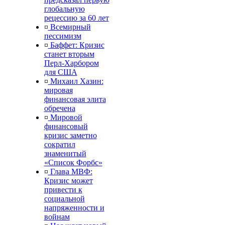
глобальную
рецессию за 60 лет
¤
Всемирный
пессимизм
¤
Баффет: Кризис
станет вторым
Перл-Харбором
для США
¤
Михаил Хазин:
мировая
финансовая элита
обречена
¤
Мировой
финансовый
кризис заметно
сократил
знаменитый
«Список Форбс»
¤
Глава МВФ:
Кризис может
привести к
социальной
напряженности и
войнам