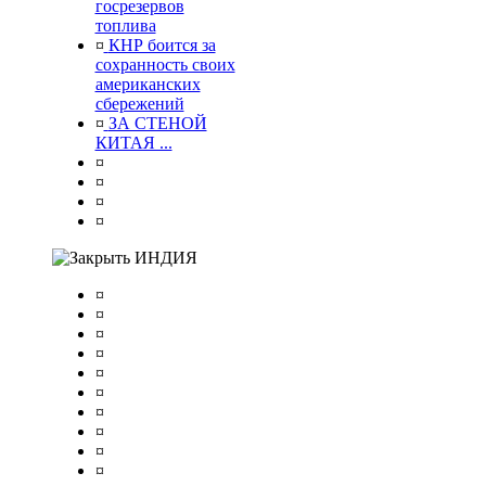
госрезервов
топлива
¤
КНР боится за
сохранность своих
американских
сбережений
¤
ЗА СТЕНОЙ
КИТАЯ ...
¤
¤
¤
¤
ИНДИЯ
¤
¤
¤
¤
¤
¤
¤
¤
¤
¤