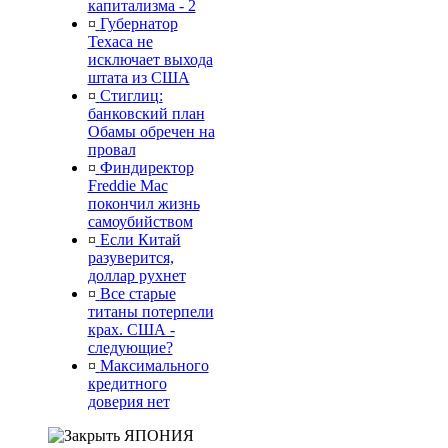
капитализма - 2
¤
Губернатор
Техаса не
исключает выхода
штата из США
¤
Стиглиц:
банковский план
Обамы обречен на
провал
¤
Финдиректор
Freddie Mac
покончил жизнь
самоубийством
¤
Если Китай
разуверится,
доллар рухнет
¤
Все старые
титаны потерпели
крах. США -
следующие?
¤
Максимального
кредитного
доверия нет
ЯПОНИЯ