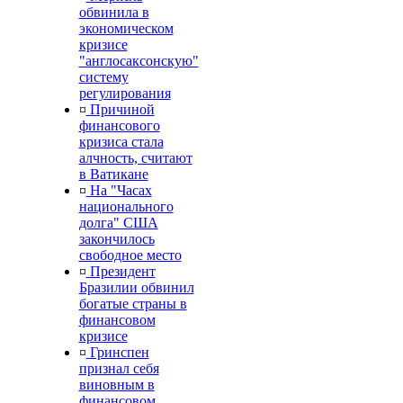
обвинила в
экономическом
кризисе
"англосаксонскую"
систему
регулирования
¤
Причиной
финансового
кризиса стала
алчность, считают
в Ватикане
¤
На "Часах
национального
долга" США
закончилось
свободное место
¤
Президент
Бразилии обвинил
богатые страны в
финансовом
кризисе
¤
Гринспен
признал себя
виновным в
финансовом