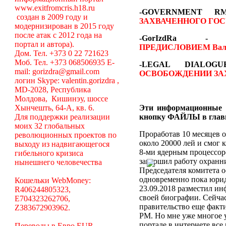
www.exitfromcris.h18.ru
-GOVERNMENT 
создан в 2009 году и
ЗАХВАЧЕННОГО ГОС
модернизирован в 2015 году
после атак с 2012 года на
-GorIzdRa
портал и автора).
ПРЕДИСЛОВИЕМ
Вал
Дом. Тел. +373 0 22 721623
Моб. Тел. +373 068506935 E-
-LEGAL DIALO
mail: gorizdra@gmail.com
ОСВОБОЖДЕНИИ ЗА
логин Skype: valentin.gorizdra ,
MD-2028, Республика
Молдова, Кишинэу, шоссе
Хынчешть, 64-А, кв. 6.
Эти информационные 
Для поддержки реализации
кнопку ФАЙЛЫ в глав
моих 32 глобальных
Проработав 10 месяцев о
революционных проектов по
около 20000 лей и смог 
выходу из надвигающегося
8-ми ядерным процессоро
гибельного кризиса
завершил работу охранни
нынешнего человечества
Председателя комитета 
одновременно пока юрид
Кошельки WebMoney:
23.09.2018 разместил ин
R406244805323,
своей биографии. Сейча
E704323262706,
правительство еще факт
Z383672903962.
РМ. Но мне уже многое у
портале в интернете вс
Переводы в Евро EUR