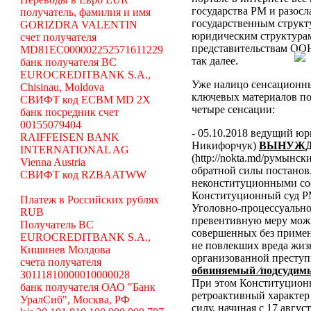
государства РМ и разосл
получатель, фамилия и имя
государственным структ
GORIZDRA VALENTIN
юридическим структура
счет получателя
представительствам ООН
MD81EC000002252571611229
так далее.
банк получателя BC
EUROCREDITBANK S.A.,
Уже налицо сенсационн
Chisinau, Moldova
ключевых материалов по
СВИФТ код ECBM MD 2X
четыре сенсации:
банк посредник счет
00155079404
- 05.10.2018 ведущий ю
RAIFFEISEN BANK
Никифорчук)
ВЫНУЖД
INTERNATIONAL AG
(http://nokta.md/румынс
Vienna Austria
обратной силы постано
СВИФТ код RZBAATWW
неконституционными со
Конституционный суд Р
Платеж в Российских рублях
Уголовно-процессуальног
RUB
превентивную меру можн
Получатель BC
совершенных без примен
EUROCREDITBANK S.A.,
не повлекших вреда жиз
Кишинев Молдова
организованной преступ
счета получателя
обвиняемый ⁄подсудимы
30111810000010000028
При этом Конституционн
банк получателя ОАО "Банк
ретроактивный характер 
УралСиб", Москва, РФ
силу, начиная с 17 авгус