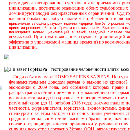
разум для гарантированного устранения неприемлемых ри
цивилизации, достигшие реализации обоих судьбоносных
доминируют злодеи без нравственных ограничений.
Судите
ядерной бомбы на любую планету во Вселенной в любое
применение высшим разумом именно ядерной бомбы огромной мощ
принятия решения об этом. Причем с оставлением объективного с
побуждения новых цивилизаций в такой звездной системе за
При этом появление разумных цивилизаций яв
ограничений.
эффективно управляемой машины времени) по космическим
цивилизаций.
3-й завет ГорИздРа - тестирование человечности элиты всех
Люди себя именуют HOMO SAPIENS SAPIENS. Но судите сам
фундаментальным доводам разума о выходе из кризиса?
экономики с 2009 года, без осознания которых право и 
распространять и/или применять эту важнейшую информа
возможности выхода из кризиса. Это неприемлемо - ответст
разумный срок (до 11 октября 2016 года) документально
частности, журналистами, юристами, экономистами, фина
спецкурса с зачетом автора этих основ и/или учебными с
среднем специальном и/или высшем образовании, научные
соответствующие должности юридически утрачивают силу. 
силу для всех стран согласно Устава ООН, автоматически 