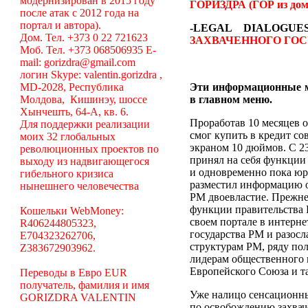
модернизирован в 2015 году
ГОРИЗДРА (ГОР из дом
после атак с 2012 года на
портал и автора).
-LEGAL DIALOGU
Дом. Тел. +373 0 22 721623
ЗАХВАЧЕННОГО ГОС
Моб. Тел. +373 068506935 E-
mail: gorizdra@gmail.com
логин Skype: valentin.gorizdra ,
MD-2028, Республика
Эти информационные 
Молдова, Кишинэу, шоссе
в главном меню.
Хынчешть, 64-А, кв. 6.
Проработав 10 месяцев о
Для поддержки реализации
смог купить в кредит с
моих 32 глобальных
экраном 10 дюймов. С 23
революционных проектов по
принял на себя функции
выходу из надвигающегося
и одновременно пока юр
гибельного кризиса
разместил информацию об
нынешнего человечества
РМ двоевластие. Прежне
функции правительства Р
Кошельки WebMoney:
своем портале в интерн
R406244805323,
государства РМ и разосл
E704323262706,
структурам РМ, ряду по
Z383672903962.
лидерам общественного 
Европейского Союза и та
Переводы в Евро EUR
получатель, фамилия и имя
Уже налицо сенсационн
GORIZDRA VALENTIN
по освобождению захвач