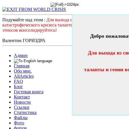
Подумайте над этим :
Для выхода из системного
катастрофического кризиса таланты и гении всех стран и
этносов консолидируйтесь!
Добро пожалова
Валентин ГОРИЗДРА
Для выхода из си
Админ
Главная
таланты и гении в
Обо мне.
AllArticles
FAQ
Блог
Гостевая книга
Контакт
Новости
Ссылки
Статистика
Файлы
Фото
форум