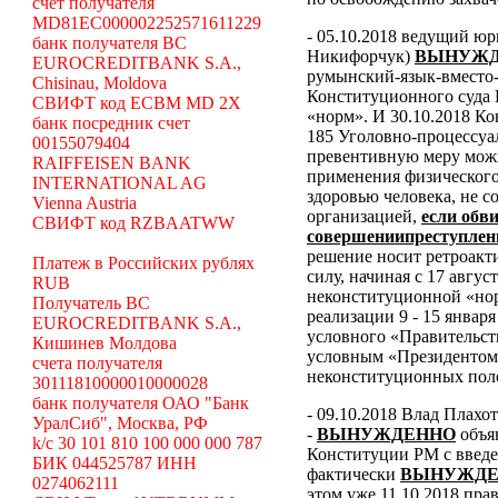
счет получателя
MD81EC000002252571611229
- 05.10.2018 ведущий ю
банк получателя BC
Никифорчук)
ВЫНУЖД
EUROCREDITBANK S.A.,
румынский-язык-вместо-
Chisinau, Moldova
Конституционного суда
СВИФТ код ECBM MD 2X
«норм».
И 30.10.2018 К
банк посредник счет
185 Уголовно-процессуал
00155079404
превентивную меру можн
RAIFFEISEN BANK
применения физического
INTERNATIONAL AG
здоровью человека, не 
Vienna Austria
организацией,
если обв
СВИФТ код RZBAATWW
совершениипреступлен
решение носит ретроакти
Платеж в Российских рублях
силу, начиная с 17 авгус
RUB
неконституционной «н
Получатель BC
реализации 9 - 15 январ
EUROCREDITBANK S.A.,
условного «Правительст
Кишинев Молдова
условным «Президентом
счета получателя
неконституционных пол
30111810000010000028
банк получателя ОАО "Банк
- 09.10.2018 Влад Плахо
УралСиб", Москва, РФ
-
ВЫНУЖДЕННО
объя
k/c 30 101 810 100 000 000 787
Конституции РМ с введе
БИК 044525787 ИНН
фактически
ВЫНУЖДЕ
0274062111
этом уже 11.10.2018 пра