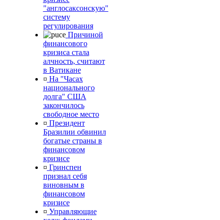
"англосаксонскую"
систему
регулирования
Причиной
финансового
кризиса стала
алчность, считают
в Ватикане
¤
На "Часах
национального
долга" США
закончилось
свободное место
¤
Президент
Бразилии обвинил
богатые страны в
финансовом
кризисе
¤
Гринспен
признал себя
виновным в
финансовом
кризисе
¤
Управляющие