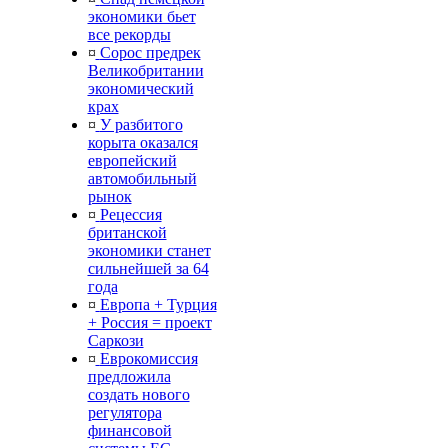
экономики бьет
все рекорды
¤
Сорос предрек
Великобритании
экономический
крах
¤
У разбитого
корыта оказался
европейский
автомобильный
рынок
¤
Рецессия
британской
экономики станет
сильнейшей за 64
года
¤
Европа + Турция
+ Россия = проект
Саркози
¤
Еврокомиссия
предложила
создать нового
регулятора
финансовой