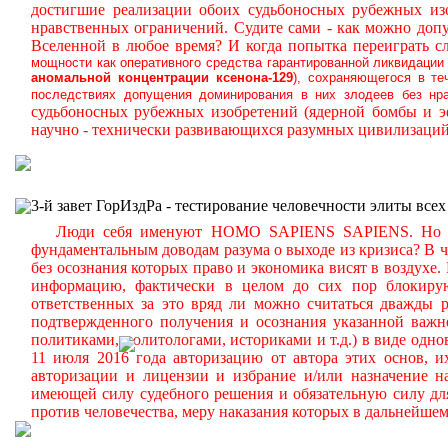
достигшие реализации обоих судьбоносных рубежных из
нравственных ограничений.
Судите сами - как можно доп
Вселенной в любое время? И когда попытка переиграть с
мощности как оперативного средства гарантированной ликвидации
аномальной
концентрации ксенона-129
), сохраняющегося в те
последствиях допущения доминирования в них злодеев без нра
судьбоносных рубежных изобретений (ядерной бомбы и 
научно - технически развивающихся разумных цивилизаций
3-й завет ГорИздРа - тестирование человечности элиты всех
Люди себя именуют HOMO SAPIENS SAPIENS. Но судит
фундаментальным доводам разума о выходе из кризиса? В ч
без осознания которых право и экономика висят в воздухе.
информацию, фактически в целом до сих пор блокиру
ответственных за это вряд ли можно считаться дважды р
подтвержденного получения и осознания указанной важн
политиками, политологами, историками и т.д.) в виде одн
11 июля 2016 года авторизацию от автора этих основ, 
авторизации и лицензии и избрание и/или назначение н
имеющей силу судебного решения и обязательную силу для
против человечества, меру наказания которых в дальнейше