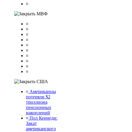
¤
МВФ
¤
¤
¤
¤
¤
¤
¤
¤
¤
¤
США
¤
Американцы
потеряли $2
триллиона
пенсионных
накоплений
¤
Пол Кеннеди:
Закат
американского