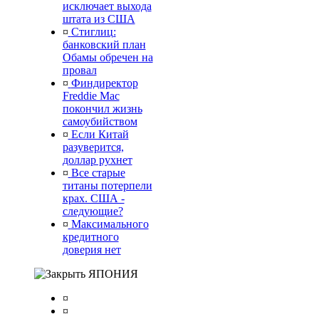
исключает выхода
штата из США
¤
Стиглиц:
банковский план
Обамы обречен на
провал
¤
Финдиректор
Freddie Mac
покончил жизнь
самоубийством
¤
Если Китай
разуверится,
доллар рухнет
¤
Все старые
титаны потерпели
крах. США -
следующие?
¤
Максимального
кредитного
доверия нет
ЯПОНИЯ
¤
¤