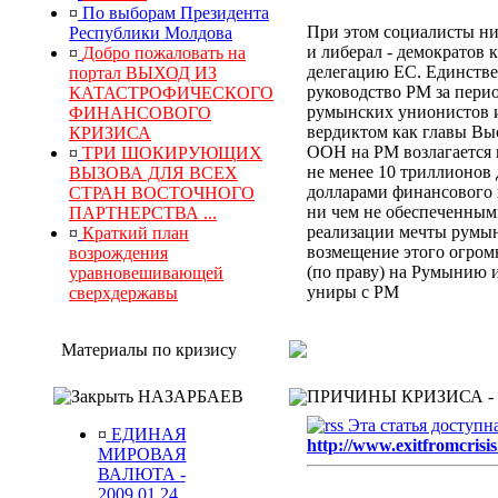
¤
По выборам Президента
При этом социалисты ни
Республики Молдова
и либерал - демократов 
¤
Добро пожаловать на
делегацию ЕС. Единстве
портал ВЫХОД ИЗ
руководство РМ за перио
КАТАСТРОФИЧЕСКОГО
румынских унионистов и
ФИНАНСОВОГО
вердиктом
как главы Выс
КРИЗИСА
ООН
на РМ
возлагается
¤
ТРИ ШОКИРУЮЩИХ
не менее 10 триллионов
ВЫЗОВА ДЛЯ ВСЕХ
долларами финансового к
СТРАН ВОСТОЧНОГО
ни чем не обеспеченным
ПАРТНЕРСТВА ...
реализации мечты румын
¤
Краткий план
возмещение
этого
огром
возрождения
(по праву) на Румынию 
уравновешивающей
униры с РМ
сверхдержавы
Материалы по кризису
НАЗАРБАЕВ
ПРИЧИНЫ КРИЗИСА -
Эта статья доступн
¤
ЕДИНАЯ
http://www.exitfromcrisis
МИРОВАЯ
ВАЛЮТА -
2009.01.24