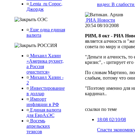
¤
Lenta_ru Сорос,
видео
: В слабости
Джордж
ОЭС
РИА Новости
20:54
08/10/2008
¤
Еще одна единая
валюта
РИМ, 8 окт - РИА Ново
является алчность и "ж
РОССИЯ
совета по миру и справ
¤
Михаил Хазин
"Деньги и алчность, то
«Америка рухнет,
кризис", - цитирует его
а Россия
очистится»
По словам Мартино, лю
¤
Михаил Хазин -
слабым, потому что они
2
¤
Инвестирование
"Поэтому именно для 
в доллар
кардинал..
¤
Импорт
инфляции в РФ
ссылки по теме
¤
Единая валюта
для ЕврАзЭС
18:08
02/10/08
¤
Восемь
апрельских
Спасти экономику
тезисов