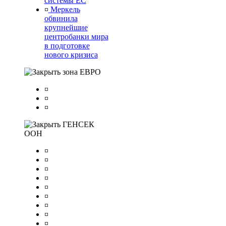
системы ЕС
¤
Меркель
обвинила
крупнейшие
центробанки мира
в подготовке
нового кризиса
зона ЕВРО
¤
¤
¤
ГЕНСЕК
ООН
¤
¤
¤
¤
¤
¤
¤
¤
¤