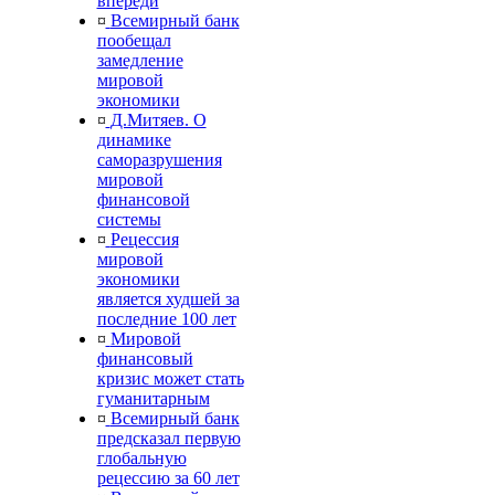
впереди
¤
Всемирный банк
пообещал
замедление
мировой
экономики
¤
Д.Митяев. О
динамике
саморазрушения
мировой
финансовой
системы
¤
Рецессия
мировой
экономики
является худшей за
последние 100 лет
¤
Мировой
финансовый
кризис может стать
гуманитарным
¤
Всемирный банк
предсказал первую
глобальную
рецессию за 60 лет