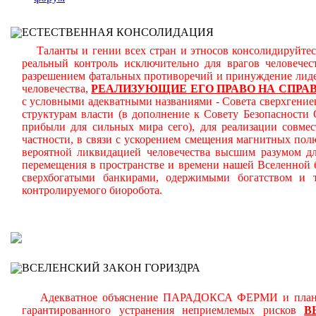
ЕСТЕСТВЕННАЯ КОНСОЛИДАЦИЯ
Таланты и гении всех стран и этносов консолидируйтесь
реальный контроль исключительно для врагов человече
разрешением фатальных противоречий и принуждение лиде
человечества,
РЕАЛИЗУЮЩИЕ ЕГО ПРАВО НА СПРА
с условными адекватными названиями - Совета сверхгениев
структурам власти (в дополнение к Совету Безопасност
прибыли для сильных мира сего), для реализации совмес
частности, в связи с ускорением смещения магнитных по
вероятной ликвидацией человечества высшим разумом д
перемещения в пространстве и времени нашей Вселенной 
сверхбогатыми банкирами, одержимыми богатством и 
контролируемого биоробота.
В
ВСЕЛЕНСКИЙ ЗАКОН ГОРИЗДРА
Адекватное объяснение ПАРАДОКСА ФЕРМИ и планомерн
гарантированного устранения неприемлемых рисков
В