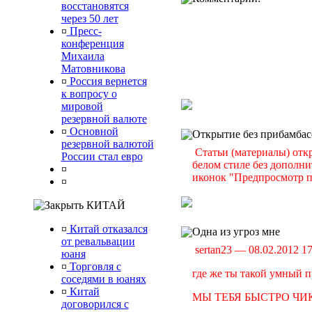
восстановятся
через 50 лет
¤
Пресс-
конференция
Михаила
Матовникова
¤
Россия вернется
к вопросу о
мировой
резервной валюте
¤
Основной
Открытие без прибамбас
резервной валютой
Статьи (материалы) отк
России стал евро
белом стиле без дополн
¤
иконок "Предпросмотр п
¤
КИТАЙ
¤
Китай отказался
Одна из угроз мне
от ревальвации
sertan23 — 08.02.2012 1
юаня
¤
Торговля с
где же ты такой умный п
соседями в юанях
¤
Китай
МЫ ТЕБЯ БЫСТРО ЧИК
договорился с