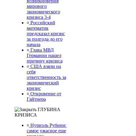
возникновения
мирового
экономического
кризиса 3-4
¤
Российский
математик
предсказал кризис
за полгода до его
начала
¤
Глава МВД
Германии нашел
причину кризиса
¤
США взяли на
себя
ответственность за
экономический
кризис
¤
Откровение от
Гайтнера
ГЛУБИНА
КРИЗИСА
¤
Нуриэль Рубини:
самое ужасное еще