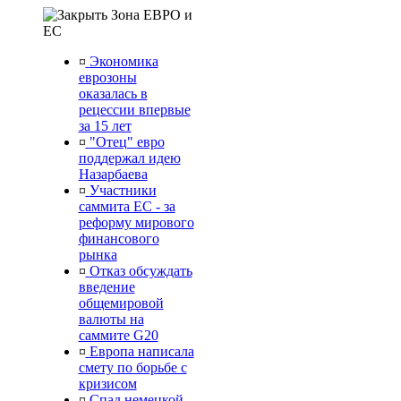
Зона ЕВРО и
ЕС
¤
Экономика
еврозоны
оказалась в
рецессии впервые
за 15 лет
¤
"Отец" евро
поддержал идею
Назарбаева
¤
Участники
саммита ЕС - за
реформу мирового
финансового
рынка
¤
Отказ обсуждать
введение
общемировой
валюты на
саммите G20
¤
Европа написала
смету по борьбе с
кризисом
¤
Спад немецкой