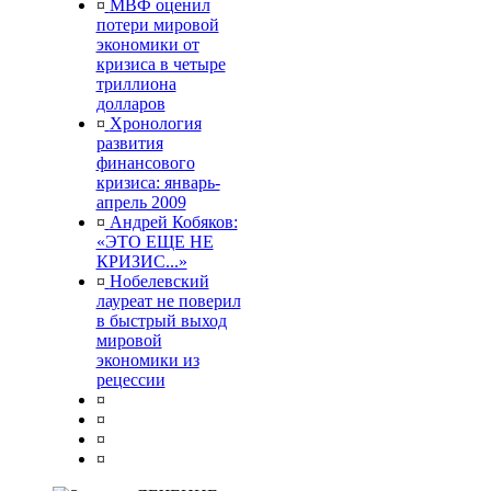
¤
МВФ оценил
потери мировой
экономики от
кризиса в четыре
триллиона
долларов
¤
Хронология
развития
финансового
кризиса: январь-
апрель 2009
¤
Андрей Кобяков:
«ЭТО ЕЩЕ НЕ
КРИЗИС...»
¤
Нобелевский
лауреат не поверил
в быстрый выход
мировой
экономики из
рецессии
¤
¤
¤
¤