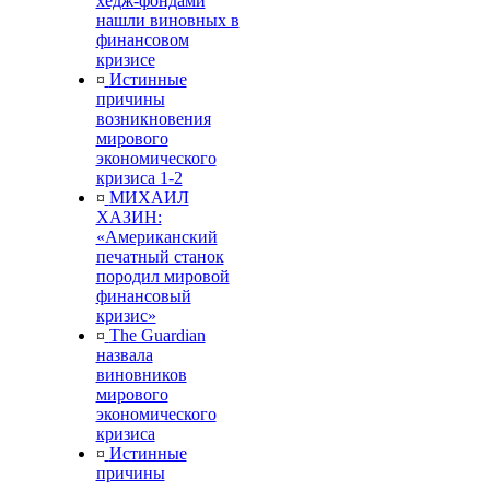
хедж-фондами
нашли виновных в
финансовом
кризисе
¤
Истинные
причины
возникновения
мирового
экономического
кризиса 1-2
¤
МИХАИЛ
ХАЗИН:
«Американский
печатный станок
породил мировой
финансовый
кризис»
¤
The Guardian
назвала
виновников
мирового
экономического
кризиса
¤
Истинные
причины