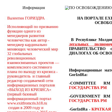
Информация
ПО ОСВОБОЖДЕНИЮ РМ -
Валентин ГОРИЗДРА
НА ПОРТАЛЕ EX
ОСВОБО
Исполняющий по призванию
функции одного из
менеджеров развития
В Республике Молдов
человечества как автор -
легальных полном
менеджер кардинально
ПРАВИТЕЛЬСТВО со
меняющих человеческий мир
ДИАЛОГАХ
ОБ ОСВО
32 глобальных
революционных
взаимосвязанных проектов —
комплексного системного
Информационные ма
плана по выходу из кризиса -
GorIzdRa:
руководитель и главный
редактор создаваемой сети
-COMMITTEE RM
информационных порталов
ГОСУДАРСТВА РМ
«ВЫХОД ИЗ КРИЗИСА»
(первый базовый
-GOVERNMENT R
информационный портал
ГОСУДАРСТВА РМ
www.exitfromcris.h18.ru
создан в 2009 году и
-GorIzdRa -
КРАТКАЯ