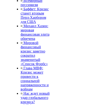
¤
Всемирный
пессимизм
¤
Баффет: Кризис
станет вторым
Перл-Харбором
для США
¤
Михаил Хазин:
мировая
финансовая элита
обречена
¤
Мировой
финансовый
кризис заметно
сократил
знаменитый
«Список Форбс»
¤
Глава МВФ:
Кризис может
привести к
социальной
напряженности и
войнам
¤
Нас ждет новый
удар глобального
кризиса?