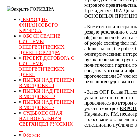
мирового правительства
ГОРИЗДРА
Президенту США Дональд
ОСНОВНЫХ ПРИНЦИПОВ
¤
ВЫХОД ИЗ
ФИНАНСОВОГО
- Комитет по иностранн
КРИЗИСА
резкую резолюцию о захв
¤
ОБОСНОВАНИЕ
oligarchic interests with a
СИСТЕМЫ
of people exerting their inf
ЭНЕРГЕТИЧЕСКИХ
administration, the police,
ДЕНЕГ ГОРИЗДРА
олигархическими интере
¤
ПРОЕКТ ДОГОВОРА О
руках небольшой группы
СИСТЕМЕ
политические партии, г
ЭНЕРГЕТИЧЕСКИХ
средства массовой инфо
ДЕНЕГ
проголосовали 37 членов
¤
ПЫТКИ НАД ГЕНИЕМ
резолюция будет вынесен
В МОЛДОВЕ - 1
¤
ПЫТКИ НАД ГЕНИЕМ
- Затея ОПГ Влада Плах
В МОЛДОВЕ – 2
установлении евроинтег
¤
ПЫТКИ НАД ГЕНИЕМ
провалилась во втором о
В МОЛДОВЕ - 3
участников трех
ЕВРОП
¤
СУДЬБОНОСНАЯ
Парламенте РМ, несмотр
НАЦИОНАЛЬНАЯ
голосованию за введени
СВЕРХИДЕЯ РУССКИХ
сенсационно публично в
...
¤
Обо мне