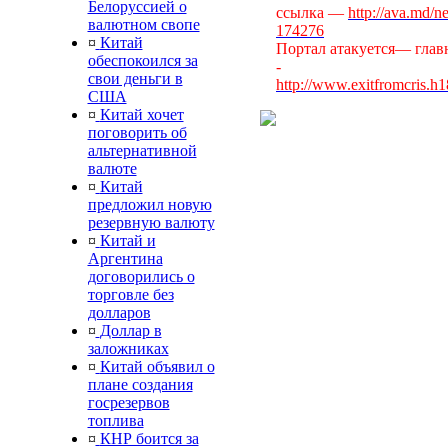
Белоруссией о
ссылка —
http://ava.md/n
валютном свопе
174276
¤
Китай
Портал атакуется— главн
обеспокоился за
-
свои деньги в
http://www.exitfromcris.h
США
¤
Китай хочет
поговорить об
альтернативной
валюте
¤
Китай
предложил новую
резервную валюту
¤
Китай и
Аргентина
договорились о
торговле без
долларов
¤
Доллар в
заложниках
¤
Китай объявил о
плане создания
госрезервов
топлива
¤
КНР боится за