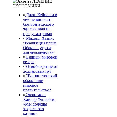
ЛЕЧЕНИЕ
ЭКОНОМИКИ
¤
Джон Кейнс ни в
чем не виноват:
бреттон-вудского
яда его план не
предусматривал
¤
Михаил Хазин:
"Реализация плана
Обамы – угроза
для человечества"
¤
Единый мировой
резерв
¤
Освобождение от
долларовых пут
¤
"Вашингтонский
обком" или
мировое
правительство?
¤
Экономист
Хайнер Флассбек:
«Мы должны
закрыть это
казино»