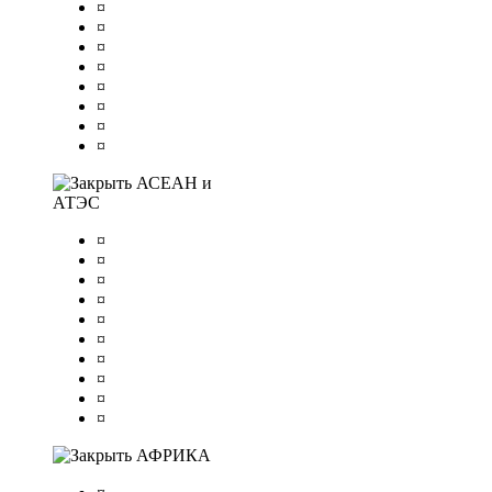
¤
¤
¤
¤
¤
¤
¤
¤
АСЕАН и
АТЭС
¤
¤
¤
¤
¤
¤
¤
¤
¤
¤
АФРИКА