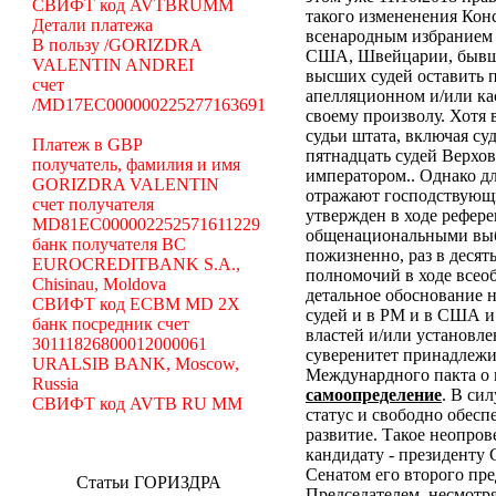
СВИФТ код AVTBRUMM
такого измененения Кон
Детали платежа
всенародным избранием 
В пользу /GORIZDRA
США, Швейцарии, бывши
VALENTIN ANDREI
высших судей оставить 
счет
апелляционном и/или ка
/MD17EC000000225277163691
своему произволу. Хотя
судьи штата, включая суд
Платеж в GBP
пятнадцать судей Верхо
получатель, фамилия и имя
императором.. Однако дл
GORIZDRA VALENTIN
отражают господствующи
счет получателя
утвержден в ходе рефер
MD81EC000002252571611229
общенациональными выбо
банк получателя BC
пожизненно, раз в десят
EUROCREDITBANK S.A.,
полномочий в ходе всео
Chisinau, Moldova
детальное обоснование 
СВИФТ код ECBM MD 2X
судей и в РМ и в США и 
банк посредник счет
властей и/или установле
30111826800012000061
суверенитет принадлежит
URALSIB BANK, Moscow,
Междунардного пакта о 
Russia
самоопределение
. В си
СВИФТ код AVTB RU MM
статус и свободно обесп
развитие.
Такое неопров
кандидату - президенту
Сенатом его второго пре
Статьи ГОРИЗДРА
Председателем. несмотр