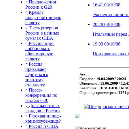
¤
Предложения
16:41
03/10/08
России к G20
¤
Кремль
Эксперты винят в
представит новую
валюту
20:28
08/10/08
¤
Треть резервов
России в ценных
Итальянцы перед 
бумагах США
¤
Россия будет
19:00
08/10/08
лоббировать
общемировую
При правильных м
валюту
¤
Россия
призывает
Автор
вернуться к
Создано :
19.04.2009 º 20:24
золотому
Обновлено :
15.06.2009 º 12:4
стандарту
Категория :
ПРИЧИНЫ КРИ
¤
Пресс-
Страница просмотрена
2271 
конференция по
итогам G20
¤
Доля валютных
вкладов в России
¤
Газохранилище-
кризисоубежище?
¤
Россия и США
Комментарии: