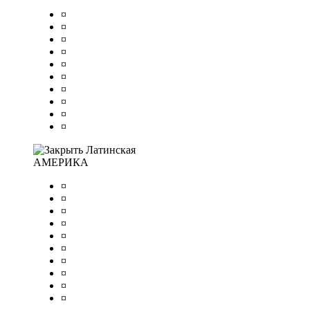
¤
¤
¤
¤
¤
¤
¤
¤
¤
¤
Латинская
АМЕРИКА
¤
¤
¤
¤
¤
¤
¤
¤
¤
¤