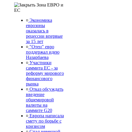
Зона ЕВРО и
ЕС
¤
Экономика
еврозоны
оказалась в
рецессии впервые
за 15 лет
¤
"Отец" евро
поддержал идею
Назарбаева
¤
Участники
саммита ЕС - за
реформу мирового
финансового
рынка
¤
Отказ обсуждать
введение
общемировой
валюты на
саммите G20
¤
Европа написала
смету по борьбе с
кризисом
¤
Спад немецкой