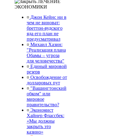
ЛЕЧЕНИЕ
ЭКОНОМИКИ
¤
Джон Кейнс ни в
чем не виноват:
бреттон-вудского
яда его план не
предусматривал
¤
Михаил Хазин:
"Реализация плана
Обамы – угроза
для человечества"
¤
Единый мировой
резерв
¤
Освобождение от
долларовых пут
¤
"Вашингтонский
обком" или
мировое
правительство?
¤
Экономист
Хайнер Флассбек:
«Мы должны
закрыть это
казино»