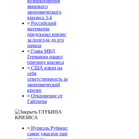
возникновения
мирового
экономического
кризиса 3-4
¤
Российский
математик
предсказал кризис
за полгода до его
начала
¤
Глава МВД
Германии нашел
причину кризиса
¤
США взяли на
себя
ответственность за
экономический
кризис
¤
Откровение от
Гайтнера
ГЛУБИНА
КРИЗИСА
¤
Нуриэль Рубини:
самое ужасное еще