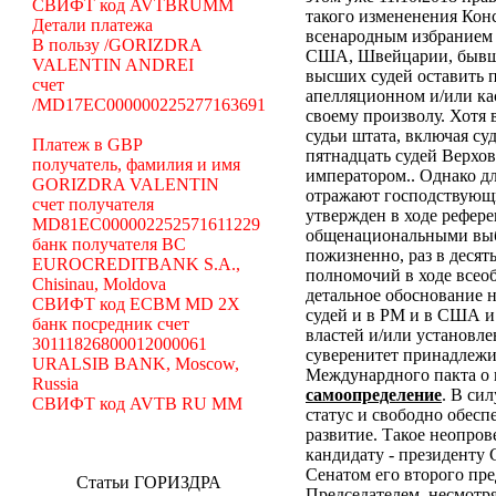
СВИФТ код AVTBRUMM
такого измененения Кон
Детали платежа
всенародным избранием 
В пользу /GORIZDRA
США, Швейцарии, бывши
VALENTIN ANDREI
высших судей оставить 
счет
апелляционном и/или ка
/MD17EC000000225277163691
своему произволу. Хотя
судьи штата, включая суд
Платеж в GBP
пятнадцать судей Верхо
получатель, фамилия и имя
императором.. Однако дл
GORIZDRA VALENTIN
отражают господствующи
счет получателя
утвержден в ходе рефер
MD81EC000002252571611229
общенациональными выбо
банк получателя BC
пожизненно, раз в десят
EUROCREDITBANK S.A.,
полномочий в ходе всео
Chisinau, Moldova
детальное обоснование 
СВИФТ код ECBM MD 2X
судей и в РМ и в США и 
банк посредник счет
властей и/или установле
30111826800012000061
суверенитет принадлежит
URALSIB BANK, Moscow,
Междунардного пакта о 
Russia
самоопределение
. В си
СВИФТ код AVTB RU MM
статус и свободно обесп
развитие.
Такое неопров
кандидату - президенту
Сенатом его второго пре
Статьи ГОРИЗДРА
Председателем. несмотр