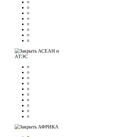
¤
¤
¤
¤
¤
¤
¤
¤
АСЕАН и
АТЭС
¤
¤
¤
¤
¤
¤
¤
¤
¤
¤
АФРИКА