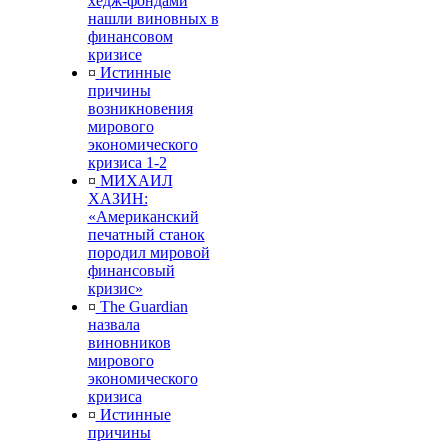
хедж-фондами
нашли виновных в
финансовом
кризисе
¤
Истинные
причины
возникновения
мирового
экономического
кризиса 1-2
¤
МИХАИЛ
ХАЗИН:
«Американский
печатный станок
породил мировой
финансовый
кризис»
¤
The Guardian
назвала
виновников
мирового
экономического
кризиса
¤
Истинные
причины