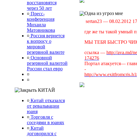
восстановятся
через 50 лет
Одна из угроз мне
¤
Пресс-
конференция
sertan23 — 08.02.2012 1
Михаила
Матовникова
где же ты такой умный п
¤
Россия вернется
к вопросу о
МЫ ТЕБЯ БЫСТРО ЧИК
мировой
резервной валюте
ссылка —
http://ava.md/n
¤
Основной
174276
резервной валютой
Портал атакуется— главн
России стал евро
-
¤
http://www.exitfromcris.h
¤
КИТАЙ
¤
Китай отказался
от ревальвации
юаня
¤
Торговля с
соседями в юанях
¤
Китай
договорился с