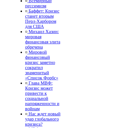
¤
Всемирный
пессимизм
¤
Баффет: Кризис
станет вторым
Перл-Харбором
для США
¤
Михаил Хазин:
мировая
финансовая элита
обречена
¤
Мировой
финансовый
кризис заметно
сократил
знаменитый
«Список Форбс»
¤
Глава МВФ:
Кризис может
привести к
социальной
напряженности и
войнам
¤
Нас ждет новый
удар глобального
кризиса?