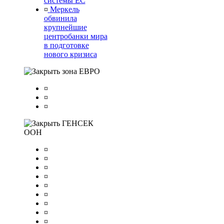
системы ЕС
¤
Меркель
обвинила
крупнейшие
центробанки мира
в подготовке
нового кризиса
зона ЕВРО
¤
¤
¤
ГЕНСЕК
ООН
¤
¤
¤
¤
¤
¤
¤
¤
¤