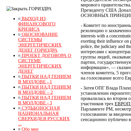
мирового правительства
ГОРИЗДРА
Президенту США Дональд
ОСНОВНЫХ ПРИНЦИПОВ
¤
ВЫХОД ИЗ
ФИНАНСОВОГО
- Комитет по иностранн
КРИЗИСА
резолюцию о захваченнос
¤
ОБОСНОВАНИЕ
interests with a concentrat
СИСТЕМЫ
exerting their influence on 
ЭНЕРГЕТИЧЕСКИХ
police, the judiciary and
ДЕНЕГ ГОРИЗДРА
интересами с концентра
¤
ПРОЕКТ ДОГОВОРА О
группы людей, оказываю
СИСТЕМЕ
партии, государственну
ЭНЕРГЕТИЧЕСКИХ
информации», — сказано
ДЕНЕГ
членов комитета, 5 прог
¤
ПЫТКИ НАД ГЕНИЕМ
на голосование всего Ев
В МОЛДОВЕ - 1
¤
ПЫТКИ НАД ГЕНИЕМ
- Затея ОПГ Влада Плах
В МОЛДОВЕ – 2
установлении евроинтег
¤
ПЫТКИ НАД ГЕНИЕМ
провалилась во втором о
В МОЛДОВЕ - 3
участников трех
ЕВРОП
¤
СУДЬБОНОСНАЯ
Парламенте РМ, несмотр
НАЦИОНАЛЬНАЯ
голосованию за введени
СВЕРХИДЕЯ РУССКИХ
сенсационно публично в
...
¤
Обо мне