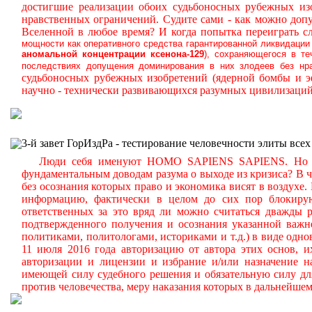
достигшие реализации обоих судьбоносных рубежных из
нравственных ограничений.
Судите сами - как можно доп
Вселенной в любое время? И когда попытка переиграть с
мощности как оперативного средства гарантированной ликвидации
аномальной
концентрации ксенона-129
), сохраняющегося в т
последствиях допущения доминирования в них злодеев без нра
судьбоносных рубежных изобретений (ядерной бомбы и 
научно - технически развивающихся разумных цивилизаций
3-й завет ГорИздРа - тестирование человечности элиты всех
Люди себя именуют HOMO SAPIENS SAPIENS. Но судит
фундаментальным доводам разума о выходе из кризиса? В ч
без осознания которых право и экономика висят в воздухе.
информацию, фактически в целом до сих пор блокиру
ответственных за это вряд ли можно считаться дважды р
подтвержденного получения и осознания указанной важн
политиками, политологами, историками и т.д.) в виде одн
11 июля 2016 года авторизацию от автора этих основ, 
авторизации и лицензии и избрание и/или назначение н
имеющей силу судебного решения и обязательную силу дл
против человечества, меру наказания которых в дальнейше