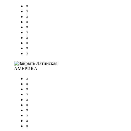
¤
¤
¤
¤
¤
¤
¤
¤
¤
¤
Латинская
АМЕРИКА
¤
¤
¤
¤
¤
¤
¤
¤
¤
¤