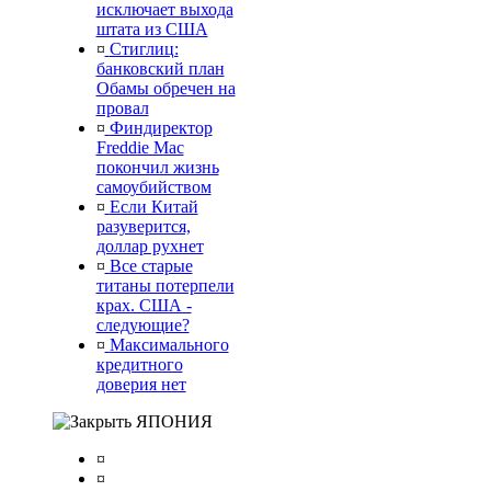
исключает выхода
штата из США
¤
Стиглиц:
банковский план
Обамы обречен на
провал
¤
Финдиректор
Freddie Mac
покончил жизнь
самоубийством
¤
Если Китай
разуверится,
доллар рухнет
¤
Все старые
титаны потерпели
крах. США -
следующие?
¤
Максимального
кредитного
доверия нет
ЯПОНИЯ
¤
¤