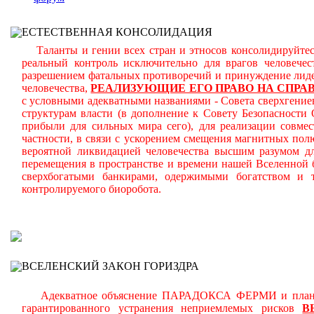
ЕСТЕСТВЕННАЯ КОНСОЛИДАЦИЯ
Таланты и гении всех стран и этносов консолидируйтесь
реальный контроль исключительно для врагов человече
разрешением фатальных противоречий и принуждение лиде
человечества,
РЕАЛИЗУЮЩИЕ ЕГО ПРАВО НА СПРА
с условными адекватными названиями - Совета сверхгениев
структурам власти (в дополнение к Совету Безопасност
прибыли для сильных мира сего), для реализации совмес
частности, в связи с ускорением смещения магнитных по
вероятной ликвидацией человечества высшим разумом д
перемещения в пространстве и времени нашей Вселенной 
сверхбогатыми банкирами, одержимыми богатством и 
контролируемого биоробота.
В
ВСЕЛЕНСКИЙ ЗАКОН ГОРИЗДРА
Адекватное объяснение ПАРАДОКСА ФЕРМИ и планомер
гарантированного устранения неприемлемых рисков
В