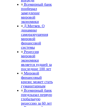
впереди
¤
Всемирный банк
пообещал
замедление
мировой
экономики
¤
Д.Митяев. О
динамике
саморазрушения
мировой
финансовой
системы
¤
Рецессия
мировой
экономики
является худшей за
последние 100 лет
¤
Мировой
финансовый
кризис может стать
гуманитарным
¤
Всемирный банк
предсказал первую
глобальную
рецессию за 60 лет