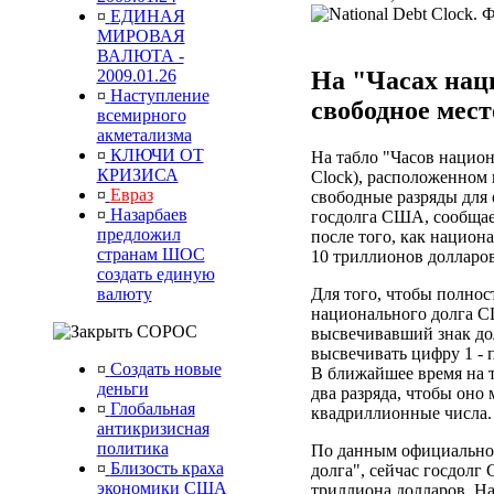
¤
ЕДИНАЯ
МИРОВАЯ
ВАЛЮТА -
На "Часах нац
2009.01.26
¤
Наступление
свободное мест
всемирного
акметализма
¤
КЛЮЧИ ОТ
На табло "Часов национа
КРИЗИСА
Clock), расположенном 
¤
Евраз
свободные разряды для
¤
Назарбаев
госдолга США, сообща
предложил
после того, как нацио
странам ШОС
10 триллионов долларов
создать единую
Для того, чтобы полнос
валюту
национального долга С
СОРОС
высвечивавший знак дол
высвечивать цифру 1 - 
¤
Создать новые
В ближайшее время на 
деньги
два разряда, чтобы оно
¤
Глобальная
квадриллионные числа.
антикризисная
политика
По данным официальног
¤
Близость краха
долга", сейчас госдолг
экономики США
триллиона долларов. На