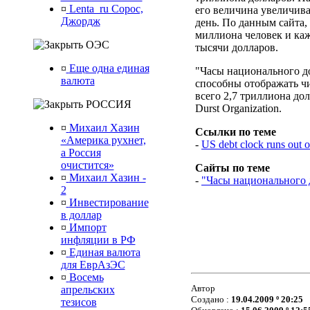
¤
Lenta_ru Сорос,
его величина увеличива
Джордж
день. По данным сайта
миллиона человек и каж
ОЭС
тысячи долларов.
¤
Еще одна единая
"Часы национального до
валюта
способны отображать чи
всего 2,7 триллиона д
РОССИЯ
Durst Organization.
¤
Михаил Хазин
Ссылки по теме
«Америка рухнет,
-
US debt clock runs out of
а Россия
очистится»
Сайты по теме
¤
Михаил Хазин -
-
"Часы национального 
2
¤
Инвестирование
в доллар
¤
Импорт
инфляции в РФ
¤
Единая валюта
для ЕврАзЭС
¤
Восемь
Автор
апрельских
Создано :
19.04.2009 º 20:25
тезисов