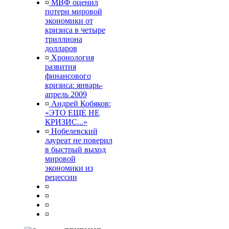
¤
МВФ оценил
потери мировой
экономики от
кризиса в четыре
триллиона
долларов
¤
Хронология
развития
финансового
кризиса: январь-
апрель 2009
¤
Андрей Кобяков:
«ЭТО ЕЩЕ НЕ
КРИЗИС...»
¤
Нобелевский
лауреат не поверил
в быстрый выход
мировой
экономики из
рецессии
¤
¤
¤
¤