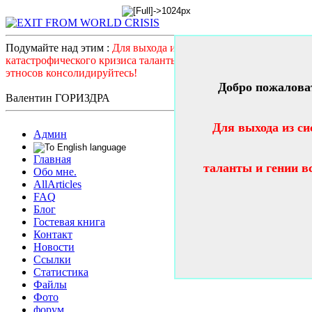
Подумайте над этим :
Для выхода из системного
катастрофического кризиса таланты и гении всех стран и
этносов консолидируйтесь!
Добро пожалова
Валентин ГОРИЗДРА
Для выхода из си
Админ
Главная
таланты и гении в
Обо мне.
AllArticles
FAQ
Блог
Гостевая книга
Контакт
Новости
Ссылки
Статистика
Файлы
Фото
форум