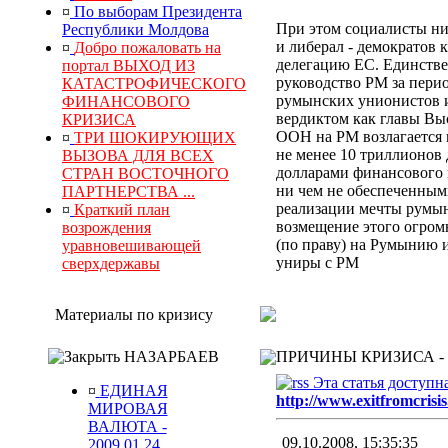
¤
По выборам Президента
При этом социалисты ни
Республики Молдова
и либерал - демократов 
¤
Добро пожаловать на
делегацию ЕС. Единстве
портал ВЫХОД ИЗ
руководство РМ за перио
КАТАСТРОФИЧЕСКОГО
румынских унионистов и
ФИНАНСОВОГО
вердиктом
как главы Выс
КРИЗИСА
ООН
на РМ
возлагается
¤
ТРИ ШОКИРУЮЩИХ
не менее 10 триллионов
ВЫЗОВА ДЛЯ ВСЕХ
долларами финансового к
СТРАН ВОСТОЧНОГО
ни чем не обеспеченным
ПАРТНЕРСТВА ...
реализации мечты румын
¤
Краткий план
возмещение
этого
огром
возрождения
(по праву) на Румынию 
уравновешивающей
униры с РМ
сверхдержавы
Материалы по кризису
НАЗАРБАЕВ
ПРИЧИНЫ КРИЗИСА -
Эта статья доступн
¤
ЕДИНАЯ
http://www.exitfromcrisis
МИРОВАЯ
ВАЛЮТА -
09.10.2008, 15:35:35
2009.01.24