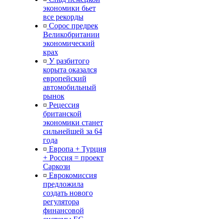
экономики бьет
все рекорды
¤
Сорос предрек
Великобритании
экономический
крах
¤
У разбитого
корыта оказался
европейский
автомобильный
рынок
¤
Рецессия
британской
экономики станет
сильнейшей за 64
года
¤
Европа + Турция
+ Россия = проект
Саркози
¤
Еврокомиссия
предложила
создать нового
регулятора
финансовой