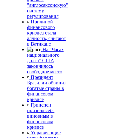
"англосаксонскую"
систему
регулирования
¤
Причиной
финансового
кризиса стала
алчность, считают
в Ватикане
На "Часах
национального
долга" США
закончилось
свободное место
¤
Президент
Бразилии обвинил
богатые страны в
финансовом
кризисе
¤
Гринспен
признал себя
виновным в
финансовом
кризисе
¤
Управляющие