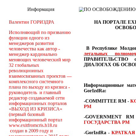
Информация
ПО ОСВОБОЖДЕНИЮ РМ -
Валентин ГОРИЗДРА
НА ПОРТАЛЕ EX
ОСВОБО
Исполняющий по призванию
функции одного из
менеджеров развития
В Республике Молдов
человечества как автор -
легальных полном
менеджер кардинально
ПРАВИТЕЛЬСТВО со
меняющих человеческий мир
ДИАЛОГАХ
ОБ ОСВО
32 глобальных
революционных
взаимосвязанных проектов —
комплексного системного
Информационные ма
плана по выходу из кризиса -
GorIzdRa:
руководитель и главный
редактор создаваемой сети
-COMMITTEE RM
-
К
информационных порталов
РМ
«ВЫХОД ИЗ КРИЗИСА»
(первый базовый
-GOVERNMENT R
информационный портал
ГОСУДАРСТВА РМ
www.exitfromcris.h18.ru
создан в 2009 году и
-GorIzdRa -
КРАТКАЯ