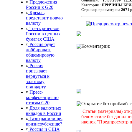
Обновлено :
15.06.2009 º 12:5
¤
Предложения
Категория :
ПРИЧИНЫ КРИ
России к G20
Страница просмотрена
2671 
¤
Кремль
представит новую
валюту
¤
Треть резервов
России в ценных
бумагах США
¤
Россия будет
Комментарии:
лоббировать
общемировую
валюту
¤
Россия
призывает
вернуться к
золотому
стандарту
¤
Пресс-
конференция по
итогам G20
Открытие без прибамбас
¤
Доля валютных
Статьи (материалы) отк
вкладов в России
белом стиле без дополн
¤
Газохранилище-
иконок "Предпросмотр п
кризисоубежище?
¤
Россия и США