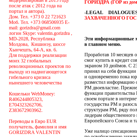
модернизирован в 2015 году
ГОРИЗДРА (ГОР из дом
после атак с 2012 года на
портал и автора).
-LEGAL DIALOGU
Дом. Тел. +373 0 22 721623
ЗАХВАЧЕННОГО ГОС
Моб. Тел. +373 068506935 E-
mail: gorizdra@gmail.com
логин Skype: valentin.gorizdra ,
MD-2028, Республика
Эти информационные 
Молдова, Кишинэу, шоссе
в главном меню.
Хынчешть, 64-А, кв. 6.
Проработав 10 месяцев о
Для поддержки реализации
смог купить в кредит с
моих 32 глобальных
экраном 10 дюймов. С 23
революционных проектов по
принял на себя функции
выходу из надвигающегося
и одновременно пока юр
гибельного кризиса
разместил информацию об
нынешнего человечества
РМ двоевластие. Прежне
функции правительства Р
Кошельки WebMoney:
своем портале в интерн
R406244805323,
государства РМ и разосл
E704323262706,
структурам РМ, ряду по
Z383672903962.
лидерам общественного 
Европейского Союза и та
Переводы в Евро EUR
получатель, фамилия и имя
Уже налицо сенсационн
GORIZDRA VALENTIN
по освобождению захвач