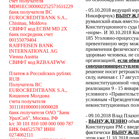
счет получателя
MD81EC000002252571611229
- 05.10.2018 ведущий ю
банк получателя BC
Никифорчук)
ВЫНУЖД
EUROCREDITBANK S.A.,
румынский-язык-вместо-
Chisinau, Moldova
Конституционного суда
СВИФТ код ECBM MD 2X
«норм».
И 30.10.2018 К
банк посредник счет
185 Уголовно-процессуал
00155079404
превентивную меру можн
RAIFFEISEN BANK
применения физического
INTERNATIONAL AG
здоровью человека, не 
Vienna Austria
организацией,
если обв
СВИФТ код RZBAATWW
совершениипреступлен
решение носит ретроакти
Платеж в Российских рублях
силу, начиная с 17 авгус
RUB
неконституционной «н
Получатель BC
реализации 9 - 15 январ
EUROCREDITBANK S.A.,
условного «Правительст
Кишинев Молдова
условным «Президентом
счета получателя
неконституционных пол
30111810000010000028
банк получателя ОАО "Банк
- 09.10.2018 Влад Плахо
УралСиб", Москва, РФ
-
ВЫНУЖДЕННО
объя
k/c 30 101 810 100 000 000 787
Конституции РМ с введе
БИК 044525787 ИНН
фактически
ВЫНУЖДЕ
0274062111
этом уже 11.10.2018 пра