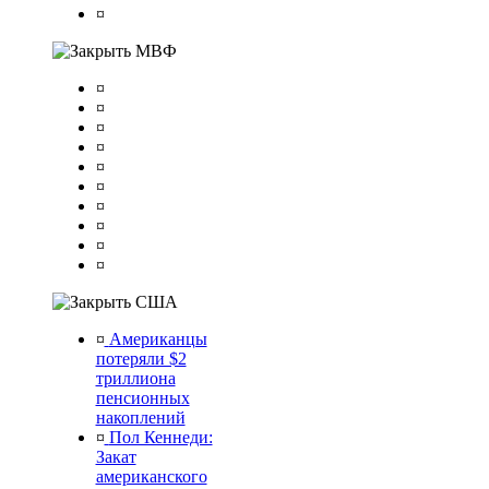
¤
МВФ
¤
¤
¤
¤
¤
¤
¤
¤
¤
¤
США
¤
Американцы
потеряли $2
триллиона
пенсионных
накоплений
¤
Пол Кеннеди:
Закат
американского