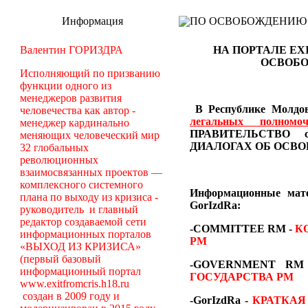
Информация
ПО ОСВОБОЖДЕНИЮ РМ -
Валентин ГОРИЗДРА
НА ПОРТАЛЕ EX
ОСВОБО
Исполняющий по призванию
функции одного из
менеджеров развития
В Республике Молдов
человечества как автор -
легальных полном
менеджер кардинально
ПРАВИТЕЛЬСТВО со
меняющих человеческий мир
ДИАЛОГАХ
ОБ ОСВО
32 глобальных
революционных
взаимосвязанных проектов —
комплексного системного
Информационные ма
плана по выходу из кризиса -
GorIzdRa:
руководитель и главный
редактор создаваемой сети
-COMMITTEE RM
-
К
информационных порталов
РМ
«ВЫХОД ИЗ КРИЗИСА»
(первый базовый
-GOVERNMENT R
информационный портал
ГОСУДАРСТВА РМ
www.exitfromcris.h18.ru
создан в 2009 году и
-GorIzdRa -
КРАТКАЯ