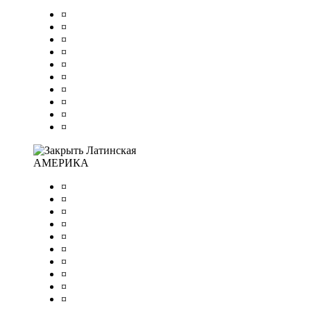
¤
¤
¤
¤
¤
¤
¤
¤
¤
¤
Латинская
АМЕРИКА
¤
¤
¤
¤
¤
¤
¤
¤
¤
¤