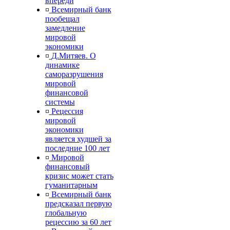
впереди
¤
Всемирный банк
пообещал
замедление
мировой
экономики
¤
Д.Митяев. О
динамике
саморазрушения
мировой
финансовой
системы
¤
Рецессия
мировой
экономики
является худшей за
последние 100 лет
¤
Мировой
финансовый
кризис может стать
гуманитарным
¤
Всемирный банк
предсказал первую
глобальную
рецессию за 60 лет