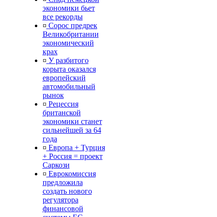
экономики бьет
все рекорды
¤
Сорос предрек
Великобритании
экономический
крах
¤
У разбитого
корыта оказался
европейский
автомобильный
рынок
¤
Рецессия
британской
экономики станет
сильнейшей за 64
года
¤
Европа + Турция
+ Россия = проект
Саркози
¤
Еврокомиссия
предложила
создать нового
регулятора
финансовой