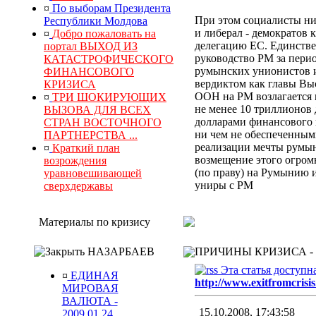
¤
По выборам Президента
При этом социалисты ни
Республики Молдова
и либерал - демократов 
¤
Добро пожаловать на
делегацию ЕС. Единстве
портал ВЫХОД ИЗ
руководство РМ за перио
КАТАСТРОФИЧЕСКОГО
румынских унионистов и
ФИНАНСОВОГО
вердиктом
как главы Выс
КРИЗИСА
ООН
на РМ
возлагается
¤
ТРИ ШОКИРУЮЩИХ
не менее 10 триллионов
ВЫЗОВА ДЛЯ ВСЕХ
долларами финансового к
СТРАН ВОСТОЧНОГО
ни чем не обеспеченным
ПАРТНЕРСТВА ...
реализации мечты румын
¤
Краткий план
возмещение
этого
огром
возрождения
(по праву) на Румынию 
уравновешивающей
униры с РМ
сверхдержавы
Материалы по кризису
НАЗАРБАЕВ
ПРИЧИНЫ КРИЗИСА -
Эта статья доступн
¤
ЕДИНАЯ
http://www.exitfromcrisis
МИРОВАЯ
ВАЛЮТА -
15.10.2008, 17:43:58
2009.01.24