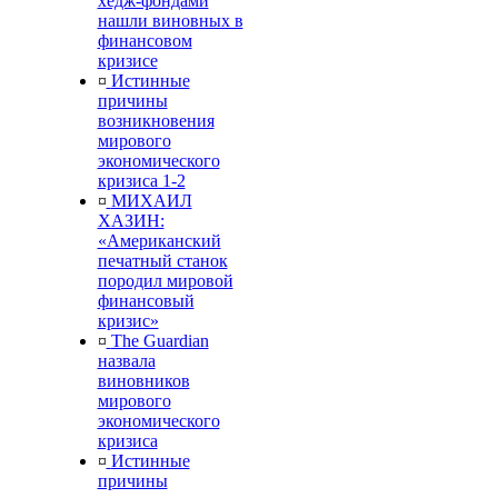
хедж-фондами
нашли виновных в
финансовом
кризисе
¤
Истинные
причины
возникновения
мирового
экономического
кризиса 1-2
¤
МИХАИЛ
ХАЗИН:
«Американский
печатный станок
породил мировой
финансовый
кризис»
¤
The Guardian
назвала
виновников
мирового
экономического
кризиса
¤
Истинные
причины