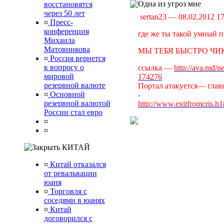
Одна из угроз мне
восстановятся
через 50 лет
sertan23 — 08.02.2012 1
¤
Пресс-
конференция
где же ты такой умный п
Михаила
Матовникова
МЫ ТЕБЯ БЫСТРО ЧИК
¤
Россия вернется
к вопросу о
ссылка —
http://ava.md/n
мировой
174276
резервной валюте
Портал атакуется— главн
¤
Основной
-
резервной валютой
http://www.exitfromcris.h
России стал евро
¤
¤
КИТАЙ
¤
Китай отказался
от ревальвации
юаня
¤
Торговля с
соседями в юанях
¤
Китай
договорился с