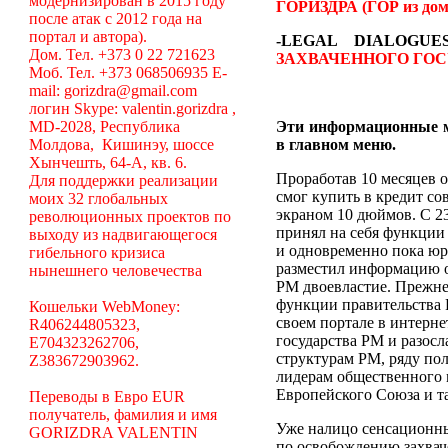
модернизирован в 2015 году
ГОРИЗДРА (ГОР из дом
после атак с 2012 года на
портал и автора).
-LEGAL DIALOGU
Дом. Тел. +373 0 22 721623
ЗАХВАЧЕННОГО ГОС
Моб. Тел. +373 068506935 E-
mail: gorizdra@gmail.com
логин Skype: valentin.gorizdra ,
MD-2028, Республика
Эти информационные 
Молдова, Кишинэу, шоссе
в главном меню.
Хынчешть, 64-А, кв. 6.
Проработав 10 месяцев о
Для поддержки реализации
смог купить в кредит с
моих 32 глобальных
экраном 10 дюймов. С 23
революционных проектов по
принял на себя функции
выходу из надвигающегося
и одновременно пока юр
гибельного кризиса
разместил информацию об
нынешнего человечества
РМ двоевластие. Прежне
функции правительства Р
Кошельки WebMoney:
своем портале в интерн
R406244805323,
государства РМ и разосл
E704323262706,
структурам РМ, ряду по
Z383672903962.
лидерам общественного 
Европейского Союза и та
Переводы в Евро EUR
получатель, фамилия и имя
Уже налицо сенсационн
GORIZDRA VALENTIN
по освобождению захвач