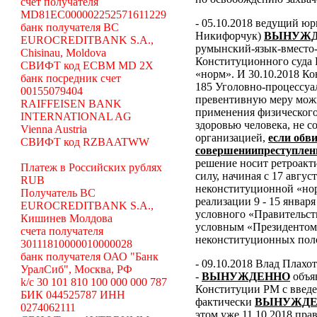
счет получателя
MD81EC000002252571611229
- 05.10.2018 ведущий ю
банк получателя BC
Никифорчук)
ВЫНУЖД
EUROCREDITBANK S.A.,
румынский-язык-вместо-
Chisinau, Moldova
Конституционного суда
СВИФТ код ECBM MD 2X
«норм».
И 30.10.2018 К
банк посредник счет
185 Уголовно-процессуал
00155079404
превентивную меру можн
RAIFFEISEN BANK
применения физического
INTERNATIONAL AG
здоровью человека, не 
Vienna Austria
организацией,
если обв
СВИФТ код RZBAATWW
совершениипреступлен
решение носит ретроакти
Платеж в Российских рублях
силу, начиная с 17 авгус
RUB
неконституционной «н
Получатель BC
реализации 9 - 15 январ
EUROCREDITBANK S.A.,
условного «Правительст
Кишинев Молдова
условным «Президентом
счета получателя
неконституционных пол
30111810000010000028
банк получателя ОАО "Банк
- 09.10.2018 Влад Плахо
УралСиб", Москва, РФ
-
ВЫНУЖДЕННО
объя
k/c 30 101 810 100 000 000 787
Конституции РМ с введе
БИК 044525787 ИНН
фактически
ВЫНУЖДЕ
0274062111
этом уже 11.10.2018 пра