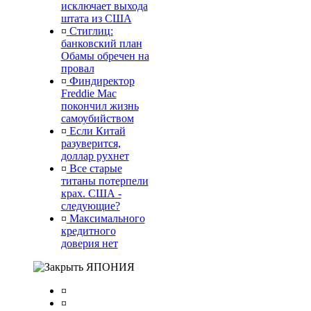
исключает выхода
штата из США
¤
Стиглиц:
банковский план
Обамы обречен на
провал
¤
Финдиректор
Freddie Mac
покончил жизнь
самоубийством
¤
Если Китай
разуверится,
доллар рухнет
¤
Все старые
титаны потерпели
крах. США -
следующие?
¤
Максимального
кредитного
доверия нет
ЯПОНИЯ
¤
¤