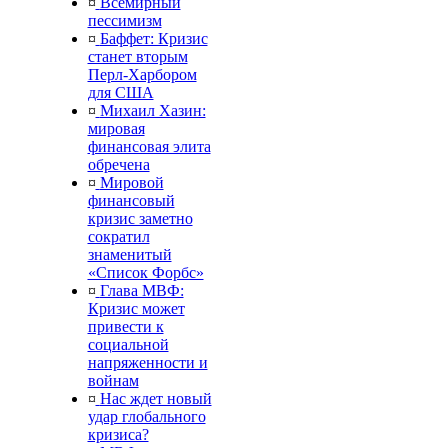
¤
Всемирный
пессимизм
¤
Баффет: Кризис
станет вторым
Перл-Харбором
для США
¤
Михаил Хазин:
мировая
финансовая элита
обречена
¤
Мировой
финансовый
кризис заметно
сократил
знаменитый
«Список Форбс»
¤
Глава МВФ:
Кризис может
привести к
социальной
напряженности и
войнам
¤
Нас ждет новый
удар глобального
кризиса?