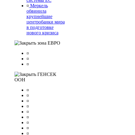
системы ЕС
¤
Меркель
обвинила
крупнейшие
центробанки мира
в подготовке
нового кризиса
зона ЕВРО
¤
¤
¤
ГЕНСЕК
ООН
¤
¤
¤
¤
¤
¤
¤
¤
¤