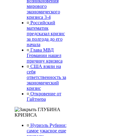
возникновения
мирового
экономического
кризиса 3-4
¤
Российский
математик
предсказал кризис
за полгода до его
начала
¤
Глава МВД
Германии нашел
причину кризиса
¤
США взяли на
себя
ответственность за
экономический
кризис
¤
Откровение от
Гайтнера
ГЛУБИНА
КРИЗИСА
¤
Нуриэль Рубини:
самое ужасное еще