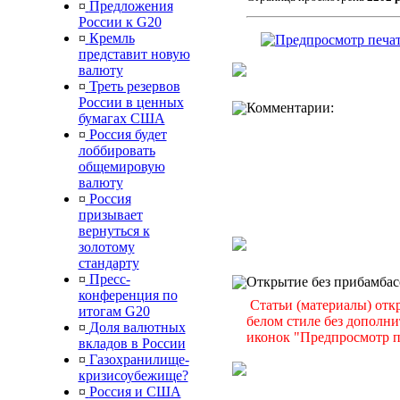
¤
Предложения
России к G20
¤
Кремль
представит новую
валюту
¤
Треть резервов
России в ценных
Комментарии:
бумагах США
¤
Россия будет
лоббировать
общемировую
валюту
¤
Россия
призывает
вернуться к
золотому
стандарту
¤
Пресс-
Открытие без прибамбас
конференция по
Статьи (материалы) отк
итогам G20
белом стиле без дополн
¤
Доля валютных
иконок "Предпросмотр п
вкладов в России
¤
Газохранилище-
кризисоубежище?
¤
Россия и США