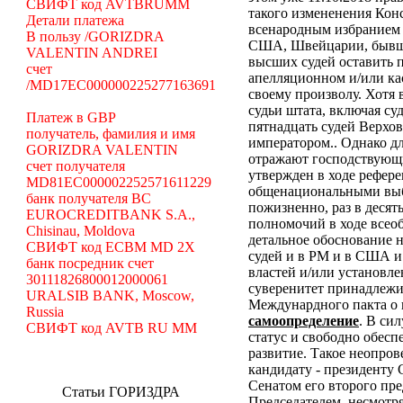
СВИФТ код AVTBRUMM
такого измененения Кон
Детали платежа
всенародным избранием 
В пользу /GORIZDRA
США, Швейцарии, бывши
VALENTIN ANDREI
высших судей оставить 
счет
апелляционном и/или ка
/MD17EC000000225277163691
своему произволу. Хотя
судьи штата, включая суд
Платеж в GBP
пятнадцать судей Верхо
получатель, фамилия и имя
императором.. Однако дл
GORIZDRA VALENTIN
отражают господствующи
счет получателя
утвержден в ходе рефер
MD81EC000002252571611229
общенациональными выбо
банк получателя BC
пожизненно, раз в десят
EUROCREDITBANK S.A.,
полномочий в ходе всео
Chisinau, Moldova
детальное обоснование 
СВИФТ код ECBM MD 2X
судей и в РМ и в США и 
банк посредник счет
властей и/или установле
30111826800012000061
суверенитет принадлежит
URALSIB BANK, Moscow,
Междунардного пакта о 
Russia
самоопределение
. В си
СВИФТ код AVTB RU MM
статус и свободно обесп
развитие.
Такое неопров
кандидату - президенту
Сенатом его второго пре
Статьи ГОРИЗДРА
Председателем. несмотр