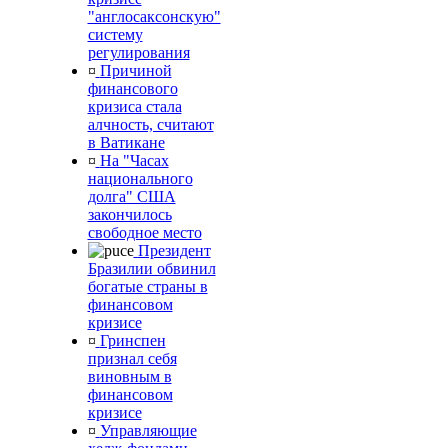
"англосаксонскую"
систему
регулирования
¤
Причиной
финансового
кризиса стала
алчность, считают
в Ватикане
¤
На "Часах
национального
долга" США
закончилось
свободное место
Президент
Бразилии обвинил
богатые страны в
финансовом
кризисе
¤
Гринспен
признал себя
виновным в
финансовом
кризисе
¤
Управляющие