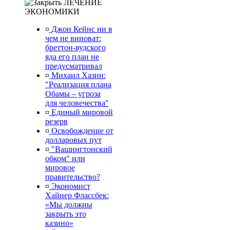
ЛЕЧЕНИЕ
ЭКОНОМИКИ
¤
Джон Кейнс ни в
чем не виноват:
бреттон-вудского
яда его план не
предусматривал
¤
Михаил Хазин:
"Реализация плана
Обамы – угроза
для человечества"
¤
Единый мировой
резерв
¤
Освобождение от
долларовых пут
¤
"Вашингтонский
обком" или
мировое
правительство?
¤
Экономист
Хайнер Флассбек:
«Мы должны
закрыть это
казино»