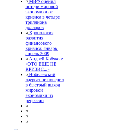
¤
МВФ оценил
потери мировой
экономики от
кризиса в четыре
триллиона
долларов
¤
Хронология
развития
финансового
кризиса: январь-
апрель 2009
¤
Андрей Кобяков:
«ЭТО ЕЩЕ НЕ
КРИЗИС...»
¤
Нобелевский
лауреат не поверил
в быстрый выход
мировой
экономики из
рецессии
¤
¤
¤
¤