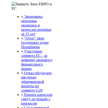
Зона ЕВРО и
ЕС
¤
Экономика
еврозоны
оказалась в
рецессии впервые
за 15 лет
¤
"Отец" евро
поддержал идею
Назарбаева
¤
Участники
саммита ЕС - за
реформу мирового
финансового
рынка
¤
Отказ обсуждать
введение
общемировой
валюты на
саммите G20
¤
Европа написала
смету по борьбе с
кризисом
¤
Спад немецкой