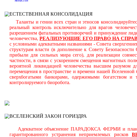
ЕСТЕСТВЕННАЯ КОНСОЛИДАЦИЯ
Таланты и гении всех стран и этносов консолидируйтесь
реальный контроль исключительно для врагов человече
разрешением фатальных противоречий и принуждение лиде
человечества,
РЕАЛИЗУЮЩИЕ ЕГО ПРАВО НА СПРА
с условными адекватными названиями - Совета сверхгениев
структурам власти (в дополнение к Совету Безопасност
прибыли для сильных мира сего), для реализации совмес
частности, в связи с ускорением смещения магнитных по
вероятной ликвидацией человечества высшим разумом д
перемещения в пространстве и времени нашей Вселенной 
сверхбогатыми банкирами, одержимыми богатством и 
контролируемого биоробота.
В
ВСЕЛЕНСКИЙ ЗАКОН ГОРИЗДРА
Адекватное объяснение ПАРАДОКСА ФЕРМИ и планомер
гарантированного устранения неприемлемых рисков
В