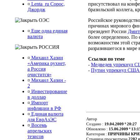
присутствовал на конфер
¤
Lenta_ru Сорос,
бразильский коллега, к
Джордж
Российское руководство
ОЭС
причинах мирового фин
¤
Еще одна единая
президент России
Дмит
валюта
более определенно. По 
возможностям этой стра
РОССИЯ
разразившегося в мире в
¤
Михаил Хазин
Ссылки по теме
«Америка рухнет,
-
Медведев упрекнул С
а Россия
-
Путин упрекнул США в
очистится»
¤
Михаил Хазин -
2
¤
Инвестирование
в доллар
¤
Импорт
инфляции в РФ
¤
Единая валюта
Автор
для ЕврАзЭС
Создано :
19.04.2009 º 20:27
¤
Восемь
Обновлено :
15.06.2009 º 13:1
апрельских
Категория :
ПРИЧИНЫ КРИ
тезисов
Страница просмотрена
2202 