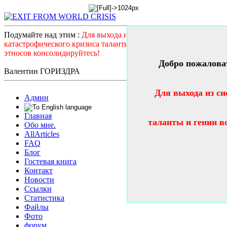
Подумайте над этим :
Для выхода из системного
катастрофического кризиса таланты и гении всех стран и
этносов консолидируйтесь!
Добро пожалова
Валентин ГОРИЗДРА
Для выхода из си
Админ
Главная
таланты и гении в
Обо мне.
AllArticles
FAQ
Блог
Гостевая книга
Контакт
Новости
Ссылки
Статистика
Файлы
Фото
форум