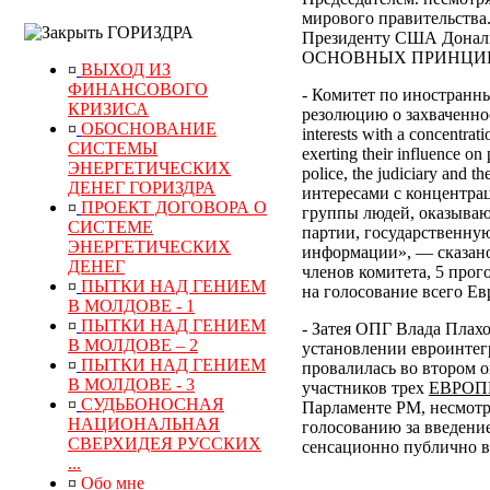
мирового правительства
ГОРИЗДРА
Президенту США Дональд
ОСНОВНЫХ ПРИНЦИПОВ
¤
ВЫХОД ИЗ
ФИНАНСОВОГО
- Комитет по иностранн
КРИЗИСА
резолюцию о захваченнос
¤
ОБОСНОВАНИЕ
interests with a concentrat
СИСТЕМЫ
exerting their influence on 
ЭНЕРГЕТИЧЕСКИХ
police, the judiciary and
ДЕНЕГ ГОРИЗДРА
интересами с концентра
¤
ПРОЕКТ ДОГОВОРА О
группы людей, оказываю
СИСТЕМЕ
партии, государственну
ЭНЕРГЕТИЧЕСКИХ
информации», — сказано
ДЕНЕГ
членов комитета, 5 прог
¤
ПЫТКИ НАД ГЕНИЕМ
на голосование всего Ев
В МОЛДОВЕ - 1
¤
ПЫТКИ НАД ГЕНИЕМ
- Затея ОПГ Влада Плах
В МОЛДОВЕ – 2
установлении евроинтег
¤
ПЫТКИ НАД ГЕНИЕМ
провалилась во втором о
В МОЛДОВЕ - 3
участников трех
ЕВРОП
¤
СУДЬБОНОСНАЯ
Парламенте РМ, несмотр
НАЦИОНАЛЬНАЯ
голосованию за введени
СВЕРХИДЕЯ РУССКИХ
сенсационно публично в
...
¤
Обо мне