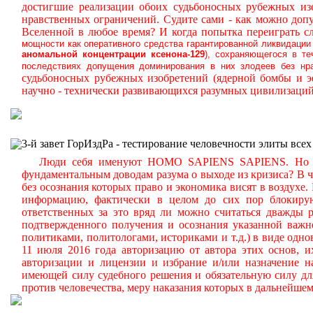
достигшие реализации обоих судьбоносных рубежных из
нравственных ограничений.
Судите сами - как можно доп
Вселенной в любое время? И когда попытка переиграть с
мощности как оперативного средства гарантированной ликвидации
аномальной
концентрации ксенона-129
), сохраняющегося в т
последствиях допущения доминирования в них злодеев без нра
судьбоносных рубежных изобретений (ядерной бомбы и 
научно - технически развивающихся разумных цивилизаций
3-й завет ГорИздРа - тестирование человечности элиты всех
Люди себя именуют HOMO SAPIENS SAPIENS. Но судит
фундаментальным доводам разума о выходе из кризиса? В ч
без осознания которых право и экономика висят в воздухе.
информацию, фактически в целом до сих пор блокиру
ответственных за это вряд ли можно считаться дважды р
подтвержденного получения и осознания указанной важн
политиками, политологами, историками и т.д.) в виде одн
11 июля 2016 года авторизацию от автора этих основ, 
авторизации и лицензии и избрание и/или назначение н
имеющей силу судебного решения и обязательную силу дл
против человечества, меру наказания которых в дальнейше