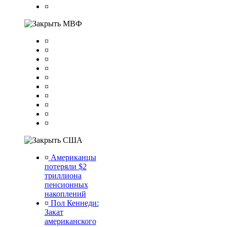
¤
МВФ
¤
¤
¤
¤
¤
¤
¤
¤
¤
¤
США
¤
Американцы
потеряли $2
триллиона
пенсионных
накоплений
¤
Пол Кеннеди:
Закат
американского