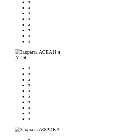
¤
¤
¤
¤
¤
¤
¤
¤
АСЕАН и
АТЭС
¤
¤
¤
¤
¤
¤
¤
¤
¤
¤
АФРИКА