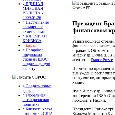
¤
ЕДИНАЯ
МИРОВАЯ
ВАЛЮТА -
2009.01.26
Президент Бра
¤
Наступление
всемирного
финансовом кр
акметализма
¤
КЛЮЧИ ОТ
КРИЗИСА
Развивающиеся страны 
¤
Евраз
финансового кризиса, 
¤
Назарбаев
странами. Об этом заяв
предложил
Инасиу да Силва (Luiz In
странам ШОС
агентство
France Presse
.
создать единую
По мнению президента 
валюту
вынуждены расплачивать
СОРОС
спекулянтов, которые п
казино.
¤
Создать новые
деньги
Луис Инасиу да Силва 
¤
Глобальная
конференции IBSA (Инд
антикризисная
проходит в Индии.
политика
Президент Южно-Африк
¤
Близость краха
Кгалема Мотланте (Kgal
экономики США