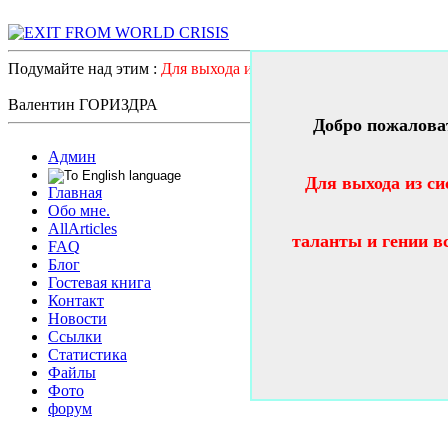
Подумайте над этим :
Для выхода из системного катастрофичес
Валентин ГОРИЗДРА
Добро пожалова
Админ
Для выхода из си
Главная
Обо мне.
AllArticles
таланты и гении в
FAQ
Блог
Гостевая книга
Контакт
Новости
Ссылки
Статистика
Файлы
Фото
форум