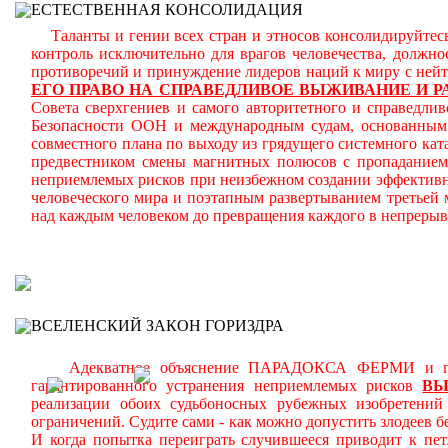
ЕСТЕСТВЕННАЯ КОНСОЛИДАЦИЯ
Таланты и гении всех стран и этносов консолидируйтесь
контроль исключительно для врагов человечества, должн
противоречий и принуждение лидеров наций к миру с ней
ЕГО ПРАВО НА СПРАВЕДЛИВОЕ ВЫЖИВАНИЕ И Р
Совета сверхгениев и самого авторитетного и справедлив
Безопасности ООН и международным судам, основанным н
совместного плана по выходу из грядущего системного кат
предвестником смены магнитных полюсов с пропаданием 
неприемлемых рисков при неизбежном создании эффективн
человеческого мира и поэтапным развертыванием третьей
над каждым человеком до превращения каждого в непреры
В
ВСЕЛЕНСКИЙ ЗАКОН ГОРИЗДРА
Адекватное объяснение ПАРАДОКСА ФЕРМИ и планом
гарантированного устранения неприемлемых рисков
В
реализации обоих судьбоносных рубежных изобретени
ограничений.
Судите сами - как можно допустить злодеев 
И когда попытка переиграть случившееся приводит к пет