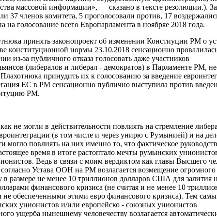
дства массовой информации», — сказано в тексте резолюции.). 
и 37 членов комитета, 5 проголосовали против, 17 воздержались
а на голосование всего Европарламента в ноябряе 2018 года.
отнюка принять законопроект об изменении Констиуции РМ о у
тве конституционной нормы 23.10.2018 сенсационно провалилась
ии из-за публичного отказа голосовать даже участников
ьянсов (либералов и либерал - демократов) в Парламенте РМ, не
Плахотнюка принудить их к голосованию за введение евроинте
гация ЕС в РМ сенсационно публично выступила против введе
титуцию РМ.
как не могли в действительности повлиять на стремление либер
евроинтеграции (в том числе и через унирю с Румынией) и на де
ти могло повлиять на них именно
то, что
фактическое руководст
настоящее время в итоге растоптало мечты румынских унионисто
нионистов.
Ведь в связи с моим вердиктом
как главы Высшего че
) согласно Устава ООН
на РМ
возлагается
возмещение
огромного
у
в размере не менее 10 триллионов долларов США для залития н
лларами финансового кризиса (не считая и не менее 10 триллио
ем не обеспеченными этими евро финансового кризиса).
Тем самы
ских унионистов и/или европейско - союзных унионистов
ного ущерба нынешнему человечеству возлагается автоматически