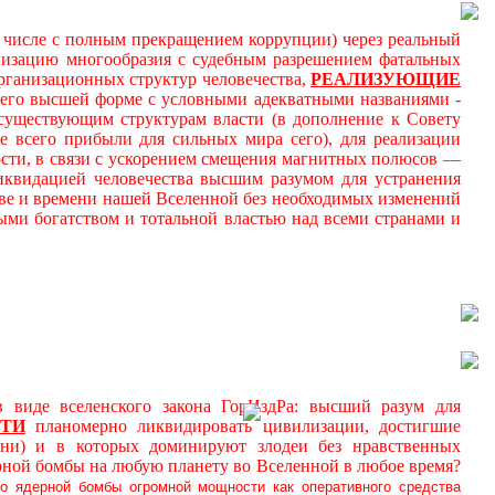
м числе с полным прекращением коррупции) через реальный
онизацию многообразия с судебным разрешением фатальных
ганизационных структур человечества,
РЕАЛИЗУЮЩИЕ
 его высшей форме с условными адекватными названиями -
к существующим структурам власти (в дополнение к Совету
 всего прибыли для сильных мира сего), для реализации
ности, в связи с ускорением смещения магнитных полюсов —
иквидацией человечества высшим разумом для устранения
ве и времени нашей Вселенной без необходимых изменений
ми богатством и тотальной властью над всеми странами и
де вселенского закона ГорИздРа: высший разум для
ТИ
планомерно ликвидировать цивилизации, достигшие
ни) и в которых доминируют злодеи без нравственных
рной бомбы на любую планету во Вселенной в любое время?
о ядерной бомбы огромной мощности как оперативного средства