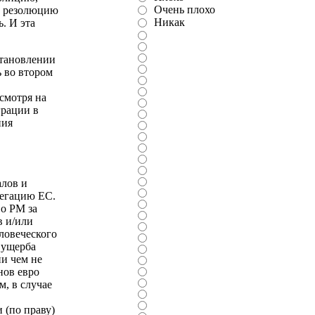
Очень плохо
За резолюцию
Никак
. И эта
становлении
 во втором
смотря на
грации в
ния
алов и
легацию ЕС.
во РМ за
в и/или
ловеческого
 ущерба
и чем не
нов евро
м, в случае
 (по праву)