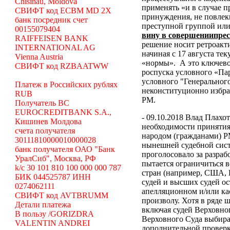
Chisinau, Moldova
применять «и в случае 
СВИФТ код ECBM MD 2X
принуждения, не повлек
банк посредник счет
преступной группой или
00155079404
вину в совершениипре
RAIFFEISEN BANK
решение носит ретроакти
INTERNATIONAL AG
начиная с 17 августа те
Vienna Austria
«нормы».
А это ключево
СВИФТ код RZBAATWW
роспуска условного «Па
условного "Генеральног
Платеж в Российских рублях
неконституционно избр
RUB
РМ.
Получатель BC
EUROCREDITBANK S.A.,
- 09.10.2018 Влад Плахо
Кишинев Молдова
необходимости принятия
счета получателя
народом (гражданами) Р
30111810000010000028
нынешней судебной сист
банк получателя ОАО "Банк
проголосовало за разраб
УралСиб", Москва, РФ
пытается ограничиться 
k/c 30 101 810 100 000 000 787
стран (например, США,
БИК 044525787 ИНН
судей и высших судей о
0274062111
апелляционном и/или ка
СВИФТ код AVTBRUMM
произволу. Хотя в ряде
Детали платежа
включая судей Верховног
В пользу /GORIZDRA
Верховного Суда выбира
VALENTIN ANDREI
дополнительной проверк