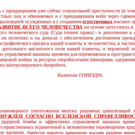
 с прекращением уже сейчас сознательной преступности (в то
остных лиц и обвиняемых и с прекращением войн через гарм
трализацией осужденных и с созданием
естественных
высших ор
АЗВИТИЕ ВСЕГО ЧЕЛОВЕЧЕСТВА
на основе интеллекта в
ого человеческого суда (Суда гениев права) - в дополнение 
а политике и на деньгах с обеспечением достижения прежде
астрофического кризиса нашей планеты и человечества, в част
дипольного магнитного поля нашей планеты, и вероятной л
о управляемой машины времени для перемещения в пространст
 мировой войны за ресурсы сверхбогатыми банкирами, одержимы
вно контролируемого биоробота.
алентин ГОРИЗДРА
ерного уничтожения многих разумных цивилизаций в ви
ЫНУЖДЕН
СОГЛАСНО ВСЕЛЕНСКОЙ СПРАВЕДЛИВОС
й (ядерной бомбы и эффективно управляемой машины време
без нравственных ограничений к мгновенному перемещению яде
ле времени.
Наиболее вероятно применение высшим разумом именн