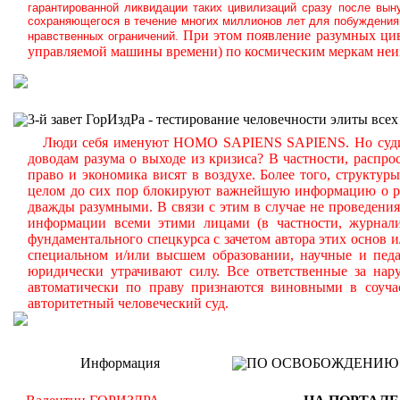
гарантированной ликвидации таких цивилизаций сразу после вын
сохраняющегося в течение многих миллионов лет для побуждения 
При этом появление разумных цив
нравственных ограничений.
управляемой машины времени) по космическим меркам неиз
3-й завет ГорИздРа - тестирование человечности элиты всех
Люди себя именуют HOMO SAPIENS SAPIENS. Но судите с
доводам разума о выходе из кризиса? В частности, распр
право и экономика висят в воздухе. Более того, структу
целом до сих пор блокируют важнейшую информацию о реа
дважды разумными. В связи с этим в случае не проведени
информации всеми этими лицами (в частности, журналис
фундаментального спецкурса с зачетом автора этих основ 
специальном и/или высшем образовании, научные и педа
юридически утрачивают силу. Все ответственные за нар
автоматически по праву признаются виновными в соуча
авторитетный человеческий суд.
Информация
ПО ОСВОБОЖДЕНИЮ РМ -