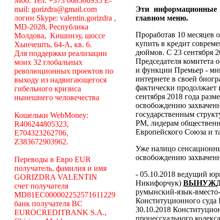
Моб. Тел. +373 068506935 E-
mail: gorizdra@gmail.com
Эти информационные
логин Skype: valentin.gorizdra ,
главном меню.
MD-2028, Республика
Проработав 10 месяцев о
Молдова, Кишинэу, шоссе
купить в кредит соврем
Хынчешть, 64-А, кв. 6.
дюймов. С 23 сентября 2
Для поддержки реализации
Председателя комитета 
моих 32 глобальных
и функции Премьер - ми
революционных проектов по
интернете в своей биогр
выходу из надвигающегося
фактически продолжает 
гибельного кризиса
сентября 2018 года разм
нынешнего человечества
освобождению захваченн
государственным структ
Кошельки WebMoney:
РМ, лидерам общественн
R406244805323,
Европейского Союза и та
E704323262706,
Z383672903962.
Уже налицо сенсационн
освобождению захваченн
Переводы в Евро EUR
получатель, фамилия и имя
- 05.10.2018 ведущий ю
GORIZDRA VALENTIN
Никифорчук)
ВЫНУЖД
счет получателя
румынский-язык-вместо-
MD81EC000002252571611229
Конституционного суда
банк получателя BC
30.10.2018 Конституцио
EUROCREDITBANK S.A.,
процессуального кодекса