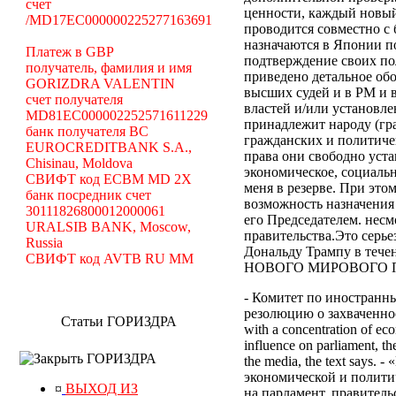
счет
ценности, каждый новый
/MD17EC000000225277163691
проводится совместно с
назначаются в Японии по
Платеж в GBP
подтверждение своих по
получатель, фамилия и имя
приведено детальное об
GORIZDRA VALENTIN
высших судей и в РМ и 
счет получателя
властей и/или установле
MD81EC000002252571611229
принадлежит народу (гр
банк получателя BC
гражданских и политиче
EUROCREDITBANK S.A.,
права они свободно уст
Chisinau, Moldova
экономическое, социальн
СВИФТ код ECBM MD 2X
меня в резерве. При эт
банк посредник счет
возможность назначения
30111826800012000061
его Председателем. нес
URALSIB BANK, Moscow,
правительства.Это серь
Russia
Дональду Трампу в те
СВИФТ код AVTB RU MM
НОВОГО МИРОВОГО ПОР
- Комитет по иностранн
резолюцию о захваченност
Статьи ГОРИЗДРА
with a concentration of eco
influence on parliament, the
ГОРИЗДРА
the media, the text says
экономической и полити
¤
ВЫХОД ИЗ
на парламент, правител