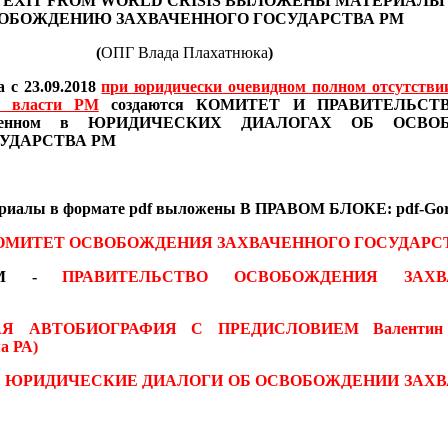
 EXIT FROM WORLD CRISIS
ВЫЛОЖЕНЫ МАТЕРИАЛ
ОБОЖДЕНИЮ ЗАХВАЧЕННОГО ГОСУДАРСТВА РМ
(
ОПГ Влада Плахатнюка
)
 с 23.09.2018
при юридически очевидном полном отсутстви
в власти РМ
создаются
КОМИТЕТ И ПРАВИТЕЛЬСТВО
иведенном в ЮРИДИЧЕСКИХ ДИАЛОГАХ
ОБ ОСВО
УДАРСТВА РМ
ериалы
в формате pdf
выложены В ПРАВОМ БЛОКЕ: pdf-Gor
ОМИТЕТ ОСВОБОЖДЕНИЯ ЗАХВАЧЕННОГО ГОСУДАРС
 RM -
ПРАВИТЕЛЬСТВО ОСВОБОЖДЕНИЯ ЗАХВ
АЯ АВТОБИОГРАФИЯ С ПРЕДИСЛОВИЕМ
Валентин
а РА)
-
ЮРИДИЧЕСКИЕ ДИАЛОГИ ОБ ОСВОБОЖДЕНИИ ЗАХ