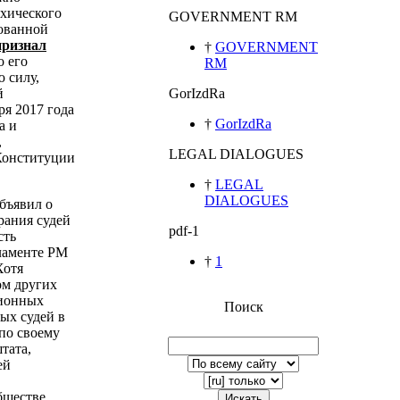
ихического
GOVERNMENT RM
зованной
признал
†
GOVERNMENT
о его
RM
 силу,
й
GorIzdRa
ря 2017 года
†
GorIzdRa
а и
,
LEGAL DIALOGUES
Конституции
†
LEGAL
DIALOGUES
бъявил о
рания судей
pdf-1
сть
ламенте РМ
†
1
Хотя
ом других
ционных
Поиск
ых судей в
по своему
тата,
ей
бществе
Искать