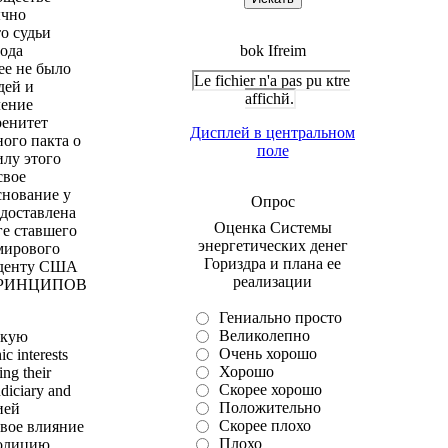
ычно
о судьи
рода
bok Ifreim
е не было
Le fichier n'a pas pu кtre
дей и
affichй.
ление
ренитет
Дисплей в центральном
ого пакта о
поле
илу этого
свое
снование у
Опрос
едоставлена
Оценка Системы
ге ставшего
энергетических денег
мирового
Гориздра и плана ее
зиденту США
реализации
Х ПРИНЦИПОВ
Гениально просто
Великолепно
зкую
Очень хорошо
 interests
Хорошо
ing their
Скорее хорошо
udiciary and
Положительно
ией
Скорее плохо
вое влияние
Плохо
полицию,