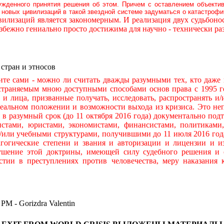
ужденного принятия решения об этом. Причем с оставлением объекти
новых цивилизаций в такой звездной системе задуматься о катастроф
илизаций является закономерным. И реализация двух судьбон
бежно гениально просто достижима для научно - технически р
 стран и этносов
ами - можно ли считать дважды разумными тех, кто даже н
остраняемым мною доступными способами основ права с 1995 го
ры и лица, призванные получать, исследовать, распространять
льном положении и возможности выхода из кризиса. Это непр
я в разумный срок (до 11 октября 2016 года) документально по
тами, юристами, экономистами, финансистами, политиками,
и/или учебными структурами, получившими до 11 июля 2016 год
гогические степени и звания и авторизации и лицензии и и
ушение этой доктрины, имеющей силу судебного решения и 
стии в преступлениях против человечества, меру наказания
 Gorizdra Valentin