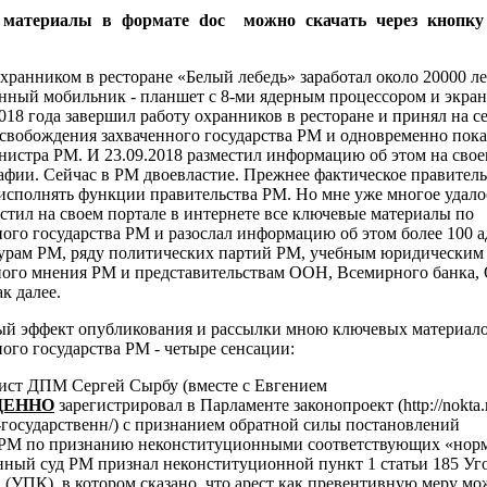
 материалы в формате doc можно скачать через кноп
хранником в ресторане «Белый лебедь» заработал около 20000 ле
енный мобильник - планшет с 8-ми ядерным процессором и экра
018 года завершил работу охранников в ресторане и принял на 
освобождения захваченного государства РМ и одновременно пок
нистра РМ. И 23.09.2018 разместил информацию об этом на свое
афии. Сейчас в РМ двоевластие. Прежнее фактическое правител
исполнять функции правительства РМ. Но мне уже многое удалос
естил на своем портале в интернете все ключевые материалы по
ого государства РМ и разослал информацию об этом более 100 а
урам РМ, ряду политических партий РМ, учебным юридическим
ого мнения РМ и представительствам ООН, Всемирного банка,
к далее.
ый эффект опубликования и рассылки мною ключевых материало
ого государства РМ - четыре сенсации:
рист ДПМ Сергей Сырбу (вместе с Евгением
ЕННО
зарегистрировал в Парламенте законопроект (http://nokta
государственн/) с признанием обратной силы постановлений
 РМ по признанию неконституционными соответствующих «нор
нный суд РМ признал неконституционной пункт 1
статьи 185 Уг
 (УПК), в котором сказано, что арест как превентивную меру м