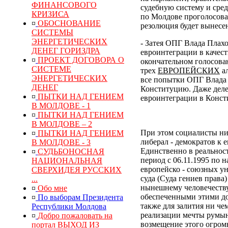
ФИНАНСОВОГО
судебную систему и сре
КРИЗИСА
по Молдове проголосовал
¤
ОБОСНОВАНИЕ
резолюция будет вынесен
СИСТЕМЫ
ЭНЕРГЕТИЧЕСКИХ
- Затея ОПГ Влада Плах
ДЕНЕГ ГОРИЗДРА
евроинтеграции в качес
¤
ПРОЕКТ ДОГОВОРА О
окончательном голосован
СИСТЕМЕ
трех
ЕВРОПЕЙСКИХ
ал
ЭНЕРГЕТИЧЕСКИХ
все попытки ОПГ Влада 
ДЕНЕГ
Конституцию. Даже деле
¤
ПЫТКИ НАД ГЕНИЕМ
евроинтеграции в Конс
В МОЛДОВЕ - 1
¤
ПЫТКИ НАД ГЕНИЕМ
В МОЛДОВЕ – 2
При этом социалисты ни
¤
ПЫТКИ НАД ГЕНИЕМ
либерал - демократов к 
В МОЛДОВЕ - 3
Единственно в реальнос
¤
СУДЬБОНОСНАЯ
период с 06.11.1995 по 
НАЦИОНАЛЬНАЯ
европейско - союзных у
СВЕРХИДЕЯ РУССКИХ
суда (Суда гениев права
...
нынешнему человечеств
¤
Обо мне
обеспеченными этими до
¤
По выборам Президента
также для залития ни ч
Республики Молдова
реализации мечты румын
¤
Добро пожаловать на
возмещение
этого
огром
портал ВЫХОД ИЗ