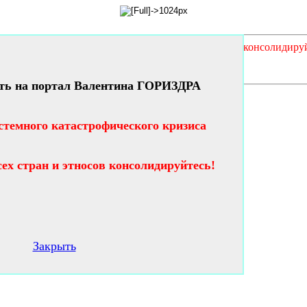
кого кризиса таланты и гении всех стран и этносов консолидиру
ть на портал Валентина ГОРИЗДРА
стемного катастрофического кризиса
сех стран и этносов консолидируйтесь!
Закрыть