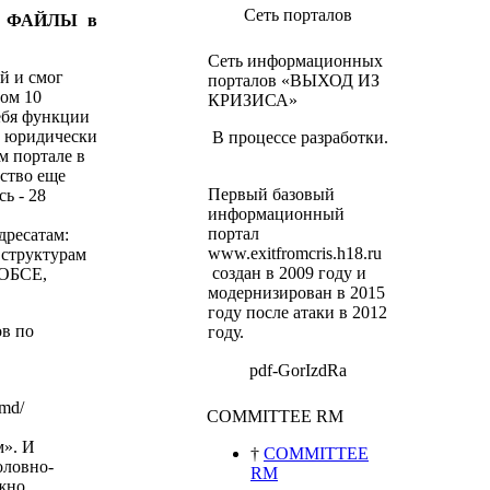
Сеть порталов
ку ФАЙЛЫ в
Сеть информационных
й и смог
порталов «ВЫХОД ИЗ
ном 10
КРИЗИСА»
себя функции
а юридически
В процессе разработки.
м портале в
ьство еще
Первый базовый
ь - 28
информационный
портал
дресатам:
www.exitfromcris.h18.ru
 структурам
создан в 2009 году и
 ОБСЕ,
модернизирован в 2015
году после атаки в 2012
в по
году.
pdf-GorIzdRa
.md/
COMMITTEE RM
м».
И
†
COMMITTEE
оловно-
RM
ожно