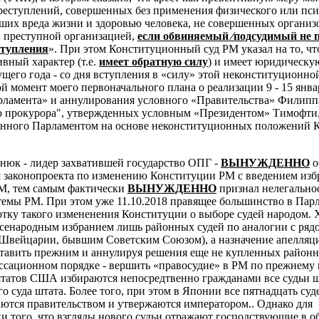
преступлений, совершенных без применения физического или пс
ших вреда жизни и здоровью человека, не совершенных органи
 преступной организацией,
если обвиняемый ⁄подсудимый не 
ступления
». При этом Конституционный суд РМ указал на то, чт
вный характер (т.е.
имеет обратную силу
) и имеет юридическую
кущего года - со дня вступления в «силу» этой неконституционно
й момент моего первоначального плана о реализации 9 - 15 янва
рламента» и аннулирования условного «Правительства» Филипп
о прокурора", утвержденных условным «Президентом» Тимофти
анного Парламентом на основе неконституционных положений 
тнюк - лидер захватившей государство ОПГ -
ВЫНУЖДЕННО
о
 законопроекта по изменению Конституции РМ с введением изб
М, тем самым фактически
ВЫНУЖДЕННО
признал нелегально
емы РМ. При этом уже 11.10.2018 правящее большинство в Пар
отку такого измененения Конституции о выборе судей народом. 
всенародным избранием лишь районных судей по аналогии с ряд
 Швейцарии, бывшим Советским Союзом), а назначение апелля
ставить прежним и аннулируя решения еще не купленных районн
ссационном порядке - вершить «правосудие» в РМ по прежнему 
 штатов США избираются непосредтвенно гражданами все судьи ш
о суда штата. Более того, при этом в
Японии все пятнадцать суд
ются правительством и утвержаются императором.. Однако для
и того, что взгляды нового судьи отражают господствующие в о