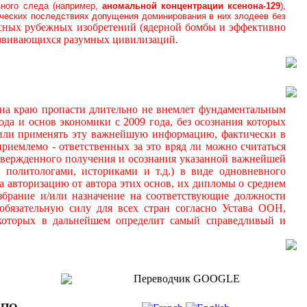
вного следа (например,
аномальной
концентрации ксенона-129
),
ических последствиях допущения доминирования в них злодеев без
осных рубежных изобретений (ядерной бомбы и эффективно
азвивающихся разумных цивилизаций.
а краю пропасти длительно не внемлет фундаментальным
да и основ экономики с 2009 года, без осознания которых
 и/или применять эту важнейшую информацию, фактически в
иемлемо - ответственных за это вряд ли можно считаться
дтвержденного получения и осознания указанной важнейшей
 политологами, историками и т.д.) в виде одновневного
а авторизацию от автора этих основ, их дипломы о среднем
збрание и/или назначение на соответствующие должности
обязательную силу для всех стран согласно Устава ООН,
 которых в дальнейшем определит самый справедливый и
Переводчик GOOGLE