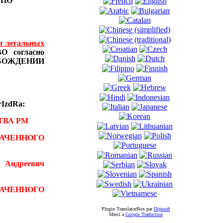
Ы
ПО
и легальных
 согласно
БОЖДЕНИИ
IzdRa:
ТВА РМ
АЧЕННОГО
 Андреевич
ВАЧЕННОГО
Plugin TranslatorBox par
Dipisoft
Merci а
Google Traduction