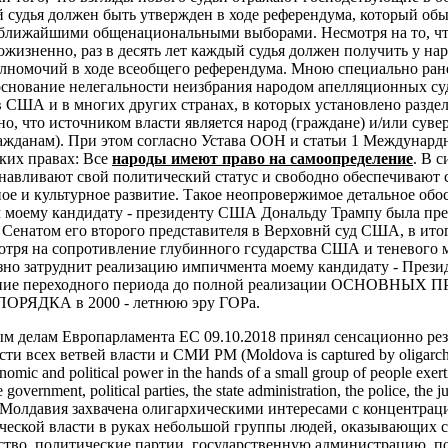
 судья должен быть утвержден в ходе референдума, который об
 ближайшими общенациональными выборами. Несмотря на то, чт
жизненно, раз в десять лет каждый судья должен получить у на
лномочий в ходе всеобщего референдума.
Мною специально ране
основание нелегальности неизбрания народом апелляционных су
в США и в многих других странах, в которых установлено разде
но, что источником власти является народ (граждане) и/или суве
ажданам). При этом согласно Устава ООН и статьи 1 Междунардн
ких правах:
Все
народы имеют право на самоопределение
. В с
анавливают свой политический статус и свободно обеспечивают 
ое и культурное развитие.
Такое неопровержимое детальное обо
ом моему кандидату - президенту США Дональду Трампу была пр
 Сенатом его второго представителя в Верховнй суд США, в ито
мотря на сопротивление глубинного гсударства США и теневого 
езно затруднит реализацию импичмента моему кандидату - Пре
чение переходного периода до полной реализации ОСНОВНЫ
ЯДКА в 2000 - летнюю эру ГОРа.
ым делам Европарламента ЕС 09.10.2018 принял сенсационно ре
и всех ветвей власти и СМИ РМ (Moldova is captured by oligarchic
nomic and political power in the hands of a small group of people exert
 government, political parties, the state administration, the police, the j
. - «Молдавия захвачена олигархическими интересами с концентрац
ческой власти в руках небольшой группы людей, оказывающих с
ьство, политические партии, государственную администрацию, 