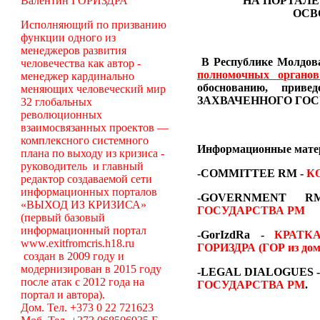
Валентин ГОРИЗДРА
НА ПОРТАЛЕ
ОСВ
Исполняющий по призванию
функции одного из
менеджеров развития
В Республике Молдова
человечества как автор -
полномочных органо
менеджер кардинально
обоснованию, пр
меняющих человеческий мир
ЗАХВАЧЕННОГО ГОС
32 глобальных
революционных
взаимосвязанных проектов —
комплексного системного
Информационные мат
плана по выходу из кризиса -
руководитель и главный
-COMMITTEE RM
-
К
редактор создаваемой сети
информационных порталов
-GOVERNMENT
«ВЫХОД ИЗ КРИЗИСА»
ГОСУДАРСТВА РМ
(первый базовый
информационный портал
-GorIzdRa -
КРАТК
www.exitfromcris.h18.ru
ГОРИЗДРА (ГОР из дом
создан в 2009 году и
модернизирован в 2015 году
-LEGAL DIALOGUES 
после атак с 2012 года на
ГОСУДАРСТВА РМ
.
портал и автора).
Дом. Тел. +373 0 22 721623