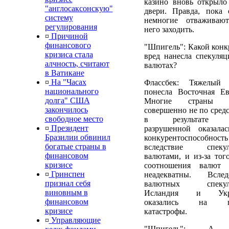
казино вновь открыло
"англосаксонскую"
двери. Правда, пока 
систему
немногие отваживаю
регулирования
него заходить.
¤
Причиной
финансового
"Шпигель": Какой конк
кризиса стала
вред нанесла спекуляц
алчность, считают
валютах?
в Ватикане
¤
На "Часах
Флассбек: Тяжелый
национального
понесла Восточная Ев
долга" США
Многие страны 
закончилось
совершенно не по средс
свободное место
в результате 
¤
Президент
разрушенной оказала
Бразилии обвинил
конкурентоспособност
богатые страны в
вследствие спекул
финансовом
валютами, и из-за того
кризисе
соотношения валют
¤
Гринспен
неадекватны. Вслед
признал себя
валютных спекул
виновным в
Исландия и Укр
финансовом
оказались на г
кризисе
катастрофы.
¤
Управляющие
"Шпигель": А 