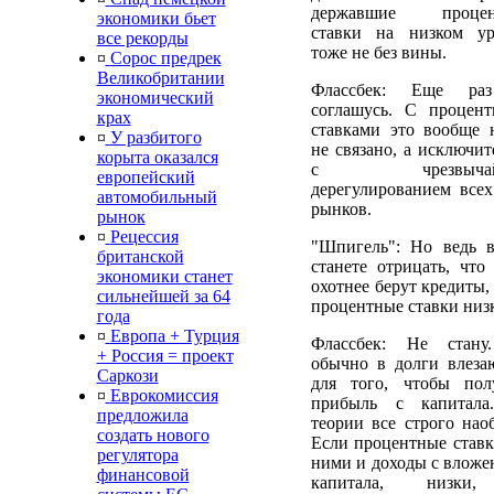
державшие процен
экономики бьет
ставки на низком ур
все рекорды
тоже не без вины.
¤
Сорос предрек
Великобритании
Флассбек: Еще ра
экономический
соглашусь. С процен
крах
ставками это вообще 
¤
У разбитого
не связано, а исключит
корыта оказался
с чрезвычай
европейский
дерегулированием всех
автомобильный
рынков.
рынок
¤
Рецессия
"Шпигель": Но ведь 
британской
станете отрицать, что
экономики станет
охотнее берут кредиты,
сильнейшей за 64
процентные ставки низ
года
¤
Европа + Турция
Флассбек: Не стан
+ Россия = проект
обычно в долги влеза
Саркози
для того, чтобы пол
¤
Еврокомиссия
прибыль с капитал
предложила
теории все строго наоб
создать нового
Если процентные ставки
регулятора
ними и доходы с вложе
финансовой
капитала, низки