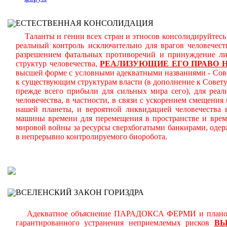
ЕСТЕСТВЕННАЯ КОНСОЛИДАЦИЯ
Таланты и гении всех стран и этносов консолидируйтесь 
реальный контроль исключительно для врагов человечес
разрешением фатальных противоречий и принуждение ли
структур человечества,
РЕАЛИЗУЮЩИЕ ЕГО ПРАВО Н
высшей форме с условными адекватными названиями - Совет
к существующим структурам власти (в дополнение к Совет
прежде всего прибыли для сильных мира сего), для реал
человечества, в частности, в связи с ускорением смеще
нашей планеты, и вероятной ликвидацией человечества
машины времени для перемещения в пространстве и врем
мировой войны за ресурсы сверхбогатыми банкирами, одер
в непрерывно контролируемого биоробота.
В
ВСЕЛЕНСКИЙ ЗАКОН ГОРИЗДРА
Адекватное объяснение ПАРАДОКСА ФЕРМИ и планомерн
гарантированного устранения неприемлемых рисков
В