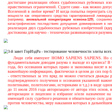
достигшие реализации обоих судьбоносных рубежных изо
нравственных ограничений.
Судите сами - как можно допу
Вселенной в любое время? И когда попытка переиграть сл
мощности как оперативного средства гарантированной ликвидац
(например,
аномальной
концентрации ксенона-129
), сохраня
катастрофических последствиях допущения доминирования в них
реализация двух судьбоносных рубежных изобретений (яд
достижима для научно - технически развивающихся разумн
3-й завет ГорИздРа - тестирование человечности элиты всех
Люди себя именуют HOMO SAPIENS SAPIENS. Но судите
фундаментальным доводам разума о выходе из кризиса? В 
года, без осознания которых право и экономика висят в в
важнейшую информацию, фактически в целом до сих пор 
- ответственных за это вряд ли можно считаться дважды 
подтвержденного получения и осознания указанной важне
политиками, политологами, историками и т.д.) в виде одн
до 11 июля 2016 года авторизацию от автора этих основ,
авторизации и лицензии и избрание и/или назначение на
имеющей силу судебного решения и обязательную силу для
против человечества, меру наказания которых в дальнейше