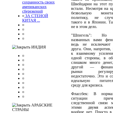
сохранность своих
Швейцарии на этот пу
американских
встали. Несмотря на к
сбережений
безвольную монета
¤
ЗА СТЕНОЙ
политику, не случ
КИТАЯ ...
такого и в Японии. Та
¤
не в этом дело.
¤
¤
"Шпигель": Но
¤
названных вами фен
ведь не исключают
ИНДИЯ
друга. Они, напротив, 
к взаимному усилен
¤
одной стороны, в об
¤
слишком много денег
¤
другой — финанс
¤
рынки регулиру
¤
недостаточно. Это и со
¤
идеальную питател
¤
среду для кризиса.
¤
¤
Флассбек: В норма
¤
ситуации причи
следственной связи 
АРАБСКИЕ
этими двумя аспек
СТРАНЫ
вообще нет. Просто в