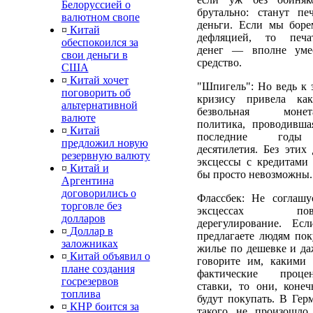
Белоруссией о
брутально: станут печ
валютном свопе
деньги. Если мы боре
¤
Китай
дефляцией, то печа
обеспокоился за
денег — вполне уме
свои деньги в
средство.
США
¤
Китай хочет
"Шпигель": Но ведь к 
поговорить об
кризису привела ка
альтернативной
безвольная монета
валюте
политика, проводивша
¤
Китай
последние год
предложил новую
десятилетия. Без этих 
резервную валюту
эксцессы с кредитами
¤
Китай и
бы просто невозможны.
Аргентина
договорились о
Флассбек: Не соглашу
торговле без
эксцессах пов
долларов
дерегулирование. Ес
¤
Доллар в
предлагаете людям пок
заложниках
жилье по дешевке и да
¤
Китай объявил о
говорите им, какими 
плане создания
фактические проце
госрезервов
ставки, то они, конеч
топлива
будут покупать. В Гер
¤
КНР боится за
такого не произошло