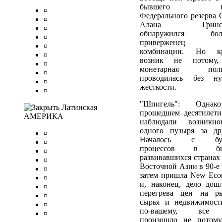
бывшего гл
¤
Федерального резерва
¤
Алана Гринспе
¤
обнаружился бол
¤
приверженец э
¤
комбинации. Но кр
¤
возник не потому,
¤
монетарная поли
¤
проводилась без н
¤
жесткости.
¤
"Шпигель": Одна
Латинская
прошедшем десятилет
АМЕРИКА
наблюдали возникно
одного пузыря за др
¤
Началось с бу
¤
процессов в бы
¤
развивавшихся странах
¤
Восточной Азии в 90-е 
¤
затем пришла New Eco
¤
и, наконец, дело дош
¤
перегрева цен на р
¤
сырья и недвижимост
¤
по-вашему, все
¤
произошло не потому