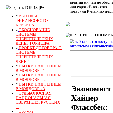
залития ни чем не обес
или европейско - союзн
ГОРИЗДРА
праву) на Румынию и/ил
¤
ВЫХОД ИЗ
ФИНАНСОВОГО
КРИЗИСА
¤
ОБОСНОВАНИЕ
СИСТЕМЫ
ЛЕЧЕНИЕ ЭКОНОМИК
ЭНЕРГЕТИЧЕСКИХ
Эта статья доступн
ДЕНЕГ ГОРИЗДРА
http://www.exitfromcrisis
¤
ПРОЕКТ ДОГОВОРА О
СИСТЕМЕ
ЭНЕРГЕТИЧЕСКИХ
ДЕНЕГ
¤
ПЫТКИ НАД ГЕНИЕМ
В МОЛДОВЕ - 1
¤
ПЫТКИ НАД ГЕНИЕМ
В МОЛДОВЕ – 2
¤
ПЫТКИ НАД ГЕНИЕМ
Экономист
В МОЛДОВЕ - 3
¤
СУДЬБОНОСНАЯ
Хайнер
НАЦИОНАЛЬНАЯ
СВЕРХИДЕЯ РУССКИХ
Флассбек:
...
¤
Обо мне