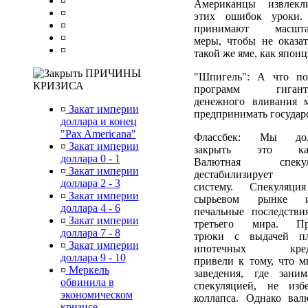
¤
Американцы извлек
¤
этих ошибок уроки
¤
принимают масшта
¤
меры, чтобы не оказат
¤
такой же яме, как японц
ПРИЧИНЫ
"Шпигель": А что п
КРИЗИСА
программ гигантс
денежного вливания 
¤
Закат империи
предпринимать государ
доллара и конец
"Pax Americana"
Флассбек: Мы до
¤
Закат империи
закрыть это каз
доллара 0 - 1
Валютная спекул
¤
Закат империи
дестабилизирует
доллара 2 - 3
систему. Спекуляц
¤
Закат империи
сырьевом рынке и
доллара 4 - 6
печальные последстви
¤
Закат империи
третьего мира. Пр
доллара 7 - 8
трюки с выдачей п
¤
Закат империи
ипотечных кред
доллара 9 - 10
привели к тому, что м
¤
Меркель
заведения, где заним
обвинила в
спекуляцией, не изб
экономическом
коллапса. Однако вал
кризисе