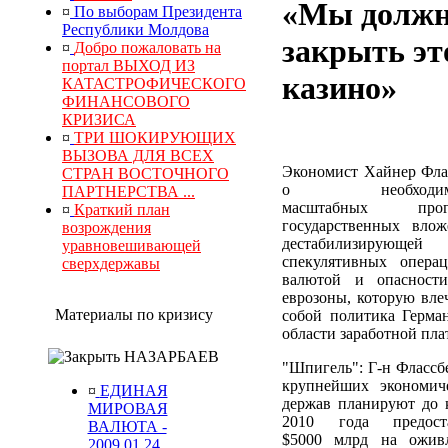
«Мы долж
¤
По выборам Президента
Республики Молдова
закрыть эт
¤
Добро пожаловать на
портал ВЫХОД ИЗ
казино»
КАТАСТРОФИЧЕСКОГО
ФИНАНСОВОГО
КРИЗИСА
¤
ТРИ ШОКИРУЮЩИХ
ВЫЗОВА ДЛЯ ВСЕХ
Экономист Хайнер Фла
СТРАН ВОСТОЧНОГО
о необходимо
ПАРТНЕРСТВА ...
масштабных прог
¤
Краткий план
государственных влож
возрождения
дестабилизирующей
уравновешивающей
спекулятивных опера
сверхдержавы
валютой и опасност
еврозоны, которую влеч
Материалы по кризису
собой политика Герма
области заработной пла
НАЗАРБАЕВ
"Шпигель": Г-н Флассбе
крупнейших экономич
¤
ЕДИНАЯ
держав планируют до 
МИРОВАЯ
2010 года предост
ВАЛЮТА -
$5000 млрд на ожив
2009.01.24