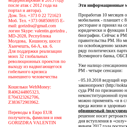
модернизирован в 2015 году
после атак с 2012 года на
Эти информационные м
портал и автора).
Проработав 10 месяцев о
Дом. Тел. +373 0 22 721623
мобильник - планшет с 8
Моб. Тел. +373 068506935 E-
ресторане и принял на 
mail: gorizdra@gmail.com
юридически и функции П
логин Skype: valentin.gorizdra ,
биографии. Сейчас в РМ
MD-2028, Республика
правительства РМ. Но мн
Молдова, Кишинэу, шоссе
по освобождению захвач
Хынчешть, 64-А, кв. 6.
ряду политических парт
Для поддержки реализации
Всемирного банка, ОБСЕ
моих 32 глобальных
революционных проектов по
Уже налицо сенсационны
выходу из надвигающегося
РМ - четыре сенсации:
гибельного кризиса
нынешнего человечества
- 05.10.2018 ведущий ю
законопроект (http://no
Кошельки WebMoney:
суда РМ по признанию 
R406244805323,
неконституционной пун
E704323262706,
можно применять «и в с
Z383672903962.
вреда жизни и здоровью
обвиняемый ⁄подсудимы
Переводы в Евро EUR
решение носит ретроакти
получатель, фамилия и имя
дня вступления в «силу
GORIZDRA VALENTIN
января 2017 года роспу