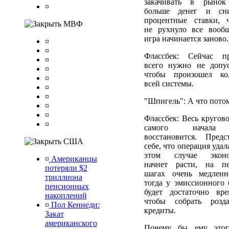
закачивать в рыно
¤
больше денег и сн
процентные ставки, 
МВФ
не рухнуло все вооб
игра начинается заново.
¤
¤
Флассбек: Сейчас п
¤
всего нужно не допус
¤
чтобы произошел ко
¤
всей системы.
¤
¤
"Шпигель": А что пото
¤
¤
Флассбек: Весь кругово
¤
самого начала
восстановится. Предс
США
себе, что операция удал
этом случае эконо
¤
Американцы
начнет расти, на п
потеряли $2
шагах очень медлен
триллиона
тогда у эмиссионного 
пенсионных
будет достаточно вре
накоплений
чтобы собрать розд
¤
Пол Кеннеди:
кредиты.
Закат
американского
Почему бы ему это