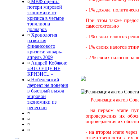
¤
МВФ оценил
потери мировой
- 1% дохода политическ
экономики от
кризиса в четыре
При этом также предос
триллиона
самостоятельно
долларов
¤
Хронология
- 1% своих налогов рел
развития
финансового
- 1% своих налогов этн
кризиса: январь-
апрель 2009
- 2 % своих налогов на
¤
Андрей Кобяков:
«ЭТО ЕЩЕ НЕ
КРИЗИС...»
¤
Нобелевский
лауреат не поверил
в быстрый выход
Реализация актов Совета
мировой
Реализация актов Сове
экономики из
рецессии
- на первом этапе пу
¤
опровержения их обосн
¤
опровержения их обосно
¤
¤
- на втором этапе чере
ответственности за их н