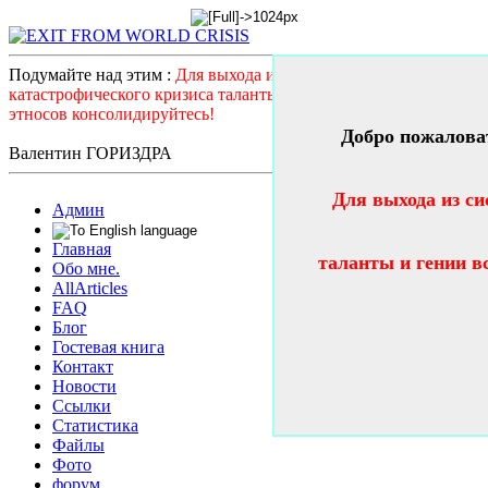
Подумайте над этим :
Для выхода из системного
катастрофического кризиса таланты и гении всех стран и
этносов консолидируйтесь!
Добро пожалова
Валентин ГОРИЗДРА
Для выхода из си
Админ
Главная
таланты и гении в
Обо мне.
AllArticles
FAQ
Блог
Гостевая книга
Контакт
Новости
Ссылки
Статистика
Файлы
Фото
форум