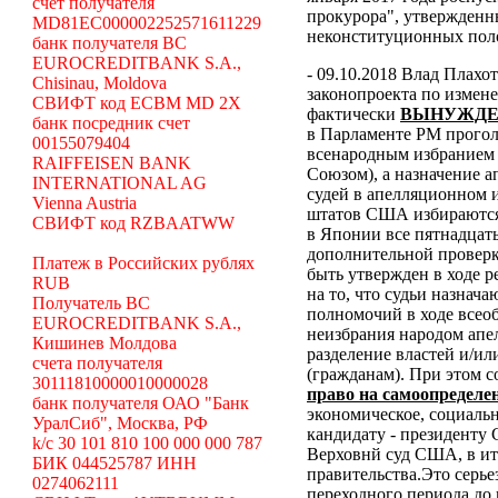
счет получателя
прокурора", утвержденн
MD81EC000002252571611229
неконституционных пол
банк получателя BC
EUROCREDITBANK S.A.,
- 09.10.2018 Влад Плахо
Chisinau, Moldova
законопроекта по измен
СВИФТ код ECBM MD 2X
фактически
ВЫНУЖДЕ
банк посредник счет
в Парламенте РМ проголо
00155079404
всенародным избранием 
RAIFFEISEN BANK
Союзом), а назначение 
INTERNATIONAL AG
судей в апелляционном и
Vienna Austria
штатов США избираются н
СВИФТ код RZBAATWW
в
Японии все пятнадцать
дополнительной проверк
Платеж в Российских рублях
быть утвержден в ходе 
RUB
на то, что судьи назнач
Получатель BC
полномочий в ходе всео
EUROCREDITBANK S.A.,
неизбрания народом апе
Кишинев Молдова
разделение властей и/ил
счета получателя
(гражданам). При этом 
30111810000010000028
право на самоопределе
банк получателя ОАО "Банк
экономическое, социальн
УралСиб", Москва, РФ
кандидату - президенту
k/c 30 101 810 100 000 000 787
Верховнй суд США, в ит
БИК 044525787 ИНН
правительства.Это серь
0274062111
переходного периода