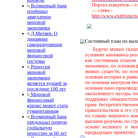
впереди
Портал атакуется— гл
¤
Всемирный банк
— слева -
пообещал
http://www.exitfromcri
замедление
мировой
экономики
¤
Д.Митяев. О
динамике
Системный план по выхо
саморазрушения
Будучи можно сказать
мировой
условиях занимаюсь ре
финансовой
как системным планом 
системы
экономики, по основам 
¤
Рецессия
живых существ, по осн
мировой
основам истории в рамка
экономики
по основам контроля бе
является худшей за
основам нано производс
последние 100 лет
околоземного мусора, п
¤
Мировой
поддержке общедоступн
финансовый
праву беспрепятственно
кризис может стать
правительством и его ст
гуманитарным
по созыву мирового кон
¤
Всемирный банк
высшим разумом, по стр
предсказал первую
основе великого и мо
глобальную
предыдущих проектов).
рецессию за 60 лет