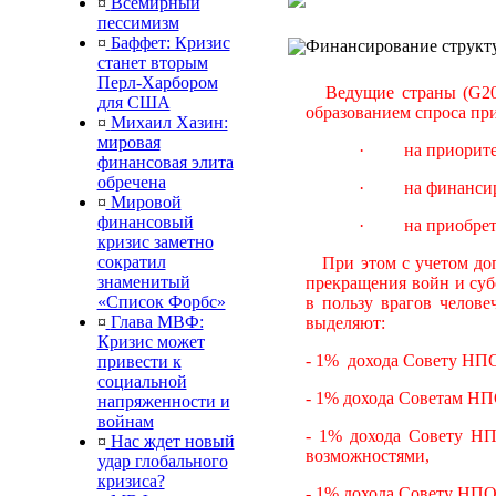
¤
Всемирный
пессимизм
¤
Баффет: Кризис
Финансирование структу
станет вторым
Перл-Харбором
Ведущие страны (G20) 
для США
образованием спроса пр
¤
Михаил Хазин:
мировая
· на приоритетны
финансовая элита
обречена
· на финансиров
¤
Мировой
финансовый
· на приобретен
кризис заметно
сократил
При этом с учетом допо
знаменитый
прекращения войн и субс
«Список Форбс»
в пользу врагов челове
¤
Глава МВФ:
выделяют:
Кризис может
- 1% дохода Совету НПО
привести к
социальной
- 1% дохода Советам НП
напряженности и
войнам
- 1% дохода Совету Н
¤
Нас ждет новый
возможностями,
удар глобального
кризиса?
- 1% дохода Совету НПО