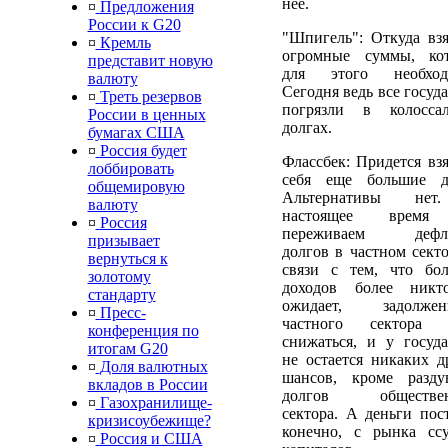
нее.
¤
Предложения
России к G20
"Шпигель": Откуда взя
¤
Кремль
огромные суммы, ко
представит новую
для этого необход
валюту
Сегодня ведь все госуд
¤
Треть резервов
погрязли в колосса
России в ценных
долгах.
бумагах США
¤
Россия будет
Флассбек: Придется взя
лоббировать
себя еще большие д
общемировую
Альтернативы не
валюту
настоящее врем
¤
Россия
переживаем дефл
призывает
долгов в частном секто
вернуться к
связи с тем, что бо
золотому
доходов более ник
стандарту
ожидает, задолжен
¤
Пресс-
частного сектора 
конференция по
снижаться, и у госуда
итогам G20
не остается никаких д
¤
Доля валютных
шансов, кроме разду
вкладов в России
долгов обществен
¤
Газохранилище-
сектора. А деньги пост
кризисоубежище?
конечно, с рынка сс
¤
Россия и США