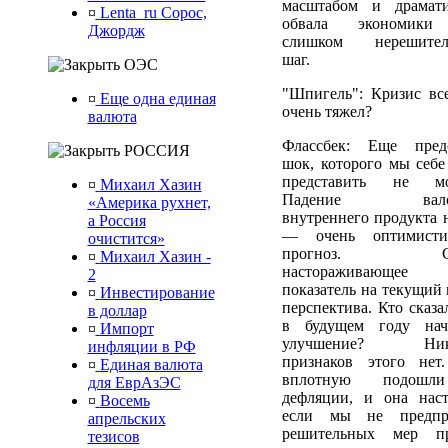
масштабом и драмат
¤
Lenta_ru Сорос,
обвала экономики
Джордж
слишком нерешител
шаг.
ОЭС
"Шпигель": Кризис вс
¤
Еще одна единая
очень тяжел?
валюта
Флассбек: Еще пред
РОССИЯ
шок, которого мы себе
представить не мо
¤
Михаил Хазин
Падение валов
«Америка рухнет,
внутреннего продукта 
а Россия
— очень оптимисти
очистится»
прогноз. Са
¤
Михаил Хазин -
настораживающе
2
показатель на текущий 
¤
Инвестирование
перспектива. Кто сказа
в доллар
в будущем году нач
¤
Импорт
улучшение? Ник
инфляции в РФ
признаков этого не
¤
Единая валюта
вплотную подош
для ЕврАзЭС
дефляции, и она наст
¤
Восемь
если мы не предпр
апрельских
решительных мер п
тезисов