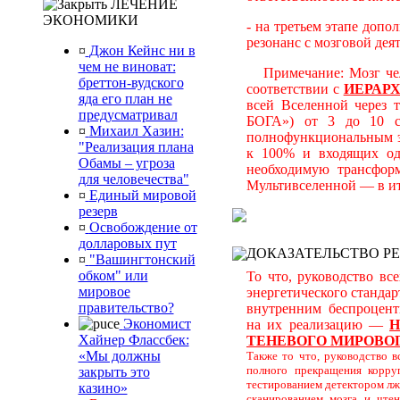
ЛЕЧЕНИЕ
ЭКОНОМИКИ
- на третьем этапе доп
резонанс с мозговой де
¤
Джон Кейнс ни в
чем не виноват:
Примечание: Мозг чело
бреттон-вудского
соответствии с
ИЕРАР
яда его план не
всей Вселенной через 
предусматривал
БОГА») от 3 до 10 со
¤
Михаил Хазин:
полнофункциональным эп
"Реализация плана
к 100% и входящих одн
Обамы – угроза
необходимую трансформ
для человечества"
Мультивселенной — в ит
¤
Единый мировой
резерв
¤
Освобождение от
долларовых пут
ДОКАЗАТЕЛЬСТВО Р
¤
"Вашингтонский
обком" или
То что, руководство вс
мировое
энергетического станда
правительство?
внутренним беспроцентн
Экономист
на их реализацию —
Н
Хайнер Флассбек:
ТЕНЕВОГО МИРОВОГ
«Мы должны
Также то что, руководство 
полного прекращения корру
закрыть это
тестированием детектором лж
казино»
сканированием мозга и чте