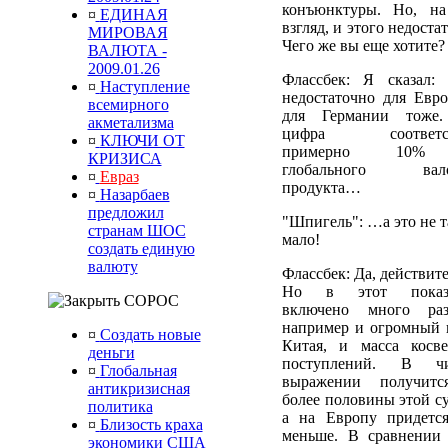
конъюнктуры. Но, н
¤
ЕДИНАЯ
взгляд, и этого недоста
МИРОВАЯ
Чего же вы еще хотите?
ВАЛЮТА -
2009.01.26
Флассбек: Я сказал: 
¤
Наступление
недостаточно для Евр
всемирного
для Германии тоже
акметализма
цифра соответст
¤
КЛЮЧИ ОТ
примерно 10%
КРИЗИСА
глобального вало
¤
Евраз
продукта…
¤
Назарбаев
предложил
"Шпигель": …а это не т
странам ШОС
мало!
создать единую
валюту
Флассбек: Да, действит
Но в этот показа
СОРОС
включено много раз
например и огромный 
¤
Создать новые
Китая, и масса косв
деньги
поступлений. В чи
¤
Глобальная
выражении получит
антикризисная
более половины этой с
политика
а на Европу придетс
¤
Близость краха
меньше. В сравнении
экономики США