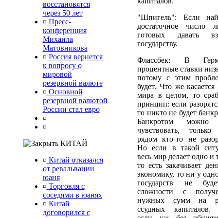
капиталов.
восстановятся
через 50 лет
"Шпигель": Если най
¤
Пресс-
достаточное число л
конференция
готовых давать вз
Михаила
государству.
Матовникова
¤
Россия вернется
Флассбек: В Герм
к вопросу о
процентные ставки низк
мировой
потому с этим пробл
резервной валюте
будет. Что же касается
¤
Основной
мира в целом, то сраб
резервной валютой
принцип: если разорятс
России стал евро
то никто не будет банк
¤
Банкротом можно 
¤
чувствовать, только
рядом кто-то не разор
КИТАЙ
Но если в такой сит
весь мир делает одно и 
¤
Китай отказался
то есть закачивает ден
от ревальвации
экономику, то ни у одн
юаня
государств не буд
¤
Торговля с
сложности с получ
соседями в юанях
нужных сумм на р
¤
Китай
ссудных капиталов.
договорился с
если уж без обиня