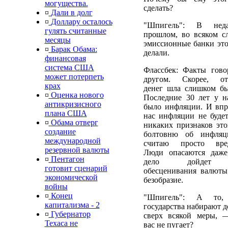
могущества.
сделать?
¤
Дали в долг
¤
Доллару осталось
"Шпигель": В неда
гулять считанные
прошлом, во всяком сл
месяцы
эмиссионные банки это
¤
Барак Обама:
делали.
финансовая
система США
Флассбек: Факты гово
может потерпеть
другом. Скорее, от
крах
денег шла слишком бы
¤
Оценка нового
Последние 30 лет у н
антикризисного
было инфляции. И впр
плана США
нас инфляции не будет
¤
Обама отверг
никаких признаков это
создание
болтовню об инфля
международной
считаю просто вре
резервной валюты
Люди опасаются даже
¤
Пентагон
дело дойдет
готовит сценарий
обесценивания валюты
экономической
безобразие.
войны
¤
Конец
"Шпигель": А то,
капитализма - 2
государства набирают д
¤
Губернатор
сверх всякой меры, 
Техаса не
вас не пугает?