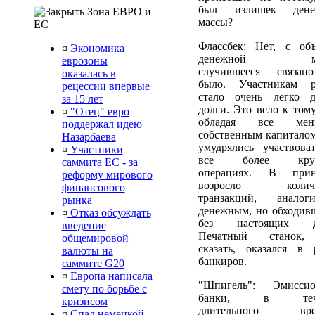
был излишек дене
Зона ЕВРО и
массы?
ЕС
Флассбек: Нет, с об
¤
Экономика
денежной ма
еврозоны
случившееся связа
оказалась в
было. Участникам 
рецессии впервые
стало очень легко д
за 15 лет
долги. Это вело к тому
¤
"Отец" евро
обладая все мен
поддержал идею
собственным капиталом
Назарбаева
умудрялись участвова
¤
Участники
все более кру
саммита ЕС - за
операциях. В прин
реформу мирового
возросло количе
финансового
транзакций, аналог
рынка
денежным, но обходив
¤
Отказ обсуждать
без настоящих де
введение
Печатный станок,
общемировой
сказать, оказался в 
валюты на
банкиров.
саммите G20
¤
Европа написала
"Шпигель": Эмисси
смету по борьбе с
банки, в тече
кризисом
длительного вре
¤
Спад немецкой