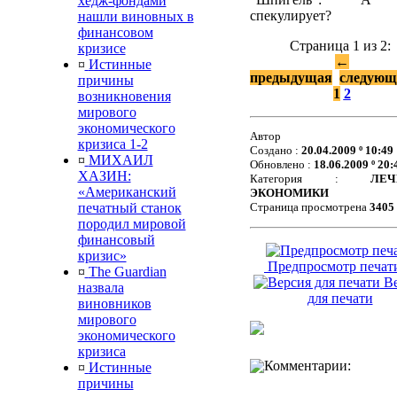
хедж-фондами
спекулирует?
нашли виновных в
финансовом
Страница 1 из 2:
кризисе
←
¤
Истинные
предыдущая
следующ
причины
1
2
возникновения
мирового
экономического
Автор
кризиса 1-2
Создано :
20.04.2009 º 10:49
¤
МИХАИЛ
Обновлено :
18.06.2009 º 20:
ХАЗИН:
Категория :
ЛЕЧ
«Американский
ЭКОНОМИКИ
печатный станок
Страница просмотрена
3405
породил мировой
финансовый
кризис»
Предпросмотр печат
¤
The Guardian
Ве
назвала
для печати
виновников
мирового
экономического
кризиса
Комментарии:
¤
Истинные
причины