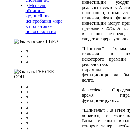
системы ЕС
инвестиции уход
¤
Меркель
реальный сектор. А это
обвинила
произошло, поскольку
крупнейшие
иллюзия, будто финан
центробанки мира
инвестиции могут при
в подготовке
прибыль в 25%. А илл
нового кризиса
в свою очередь, 
следствие дерегулирова
зона ЕВРО
"Шпигель": Однако
¤
иллюзия в теч
¤
некоторого времени
¤
реальностью, и
пирамида
ГЕНСЕК
функционировала б
ООН
долго.
¤
Флассбек: Определ
¤
время пирам
¤
функционируют…
¤
¤
"Шпигель": …а затем п
¤
лопается, и эмисси
¤
банки и люди врод
¤
говорят: теперь необх
¤