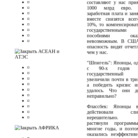
¤
составляют у нас при
¤
1000 млрд евро. 
¤
заработная плата и зан
¤
вместе снизятся все
¤
10%, то компенсироват
¤
государственными
¤
пособиями окаж
¤
невозможным. В СШ
опасность видят отчетл
АСЕАН и
чем у нас.
АТЭС
"Шпигель": Японцы, од
¤
с 90-х годов 
¤
государственный 
¤
увеличили почти в три 
¤
а победить кризис 
¤
удалось. Что они д
¤
неправильно?
¤
¤
Флассбек: Японцы в
¤
действовали сли
¤
нерешительно.
растянули програм
АФРИКА
многие годы, и поэто
оказались неэффектив