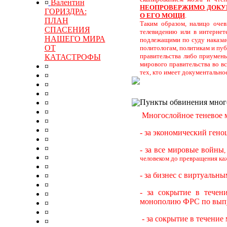
¤
Валентин
НЕОПРОВЕРЖИМО ДОКУМ
ГОРИЗДРА:
О ЕГО МОЩИ
.
ПЛАН
Таким образом, налицо очев
СПАСЕНИЯ
телевидению или в интернет
НАШЕГО МИРА
подлежащими по суду наказан
ОТ
политологам, политикам и пу
правительства либо приумень
КАТАСТРОФЫ
мирового правительства во в
¤
тех, кто имеет документально
¤
¤
¤
Пункты обвинения много
¤
¤
Многослойное теневое м
¤
¤
- за экономический гено
¤
¤
- за все мировые войны
¤
человеком до превращения ка
¤
- за бизнес с виртуаль
¤
¤
- за сокрытие в тече
¤
монополию ФРС по вып
¤
¤
- за сокрытие в течение
¤