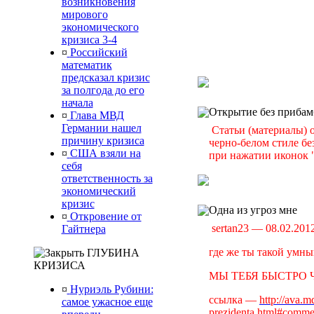
возникновения
мирового
экономического
кризиса 3-4
¤
Российский
математик
предсказал кризис
за полгода до его
начала
Открытие без прибам
¤
Глава МВД
Германии нашел
Статьи (материалы) 
причину кризиса
черно-белом стиле б
¤
США взяли на
при нажатии иконок 
себя
ответственность за
экономический
кризис
Одна из угроз мне
¤
Откровение от
sertan23 — 08.02.201
Гайтнера
где же ты такой умны
ГЛУБИНА
КРИЗИСА
МЫ ТЕБЯ БЫСТРО Ч
¤
Нуриэль Рубини:
ссылка —
http://ava.m
самое ужасное еще
prezidenta.html#comm