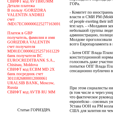
СВИФТ код AVTBRUMM
ГОРа.
Детали платежа
В пользу /GORIZDRA
- Комитет по иностранн
VALENTIN ANDREI
власти и СМИ РМ (Moldova i
счет
of people exerting their inf
/MD17EC000000225277163691
text says. - «Молдавия 
небольшой группы людей
Платеж в GBP
администрацию, полицию
получатель, фамилия и имя
Молдове проголосовали 3
GORIZDRA VALENTIN
всего Европарламента в 
счет получателя
MD81EC000002252571611229
- Затея ОПГ Влада Плах
банк получателя BC
конституционной нормы 
EUROCREDITBANK S.A.,
голосовать даже участн
Chisinau, Moldova
попытки ОПГ Влада Плах
СВИФТ код ECBM MD 2X
сенсационно публично в
банк посредник счет
30111826800012000061
URALSIB BANK, Moscow,
Russia
При этом социалисты ник
СВИФТ код AVTB RU MM
(в том числе и через ун
что
фактическое руковод
европейско - союзных у
Устава ООН
на РМ
возл
Статьи ГОРИЗДРА
США для залития ни чем