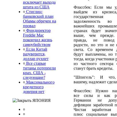
исключает выхода
штата из США
Флассбек: Если мы у
¤
Стиглиц:
выйдем из кризиса
банковский план
государственная
Обамы обречен на
задолженность во 
провал
важнейших промышл
¤
Финдиректор
странах будет значит
Freddie Mac
выше, чем прежде.
покончил жизнь
правда, не повод
самоубийством
радости, но это и не 
¤
Если Китай
света. Со временем 
разуверится,
будут выплачены, но т
доллар рухнет
тогда, когда участники
¤
Все старые
из частного сектора 
титаны потерпели
станут брать кредиты.
крах. США -
"Шпигель": И что,
следующие?
вашему, надлежит сдела
¤
Максимального
кредитного
Флассбек: Нужно на
доверия нет
все силы и как р
Германии не допус
ЯПОНИЯ
дефляции заработной п
¤
Чистая заработная 
¤
плюс социальные вы