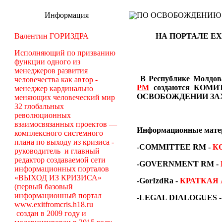
Информация
ПО ОСВОБОЖДЕНИЮ РМ -
Валентин ГОРИЗДРА
НА ПОРТАЛЕ EX
Исполняющий по призванию
функции одного из
менеджеров развития
В Республике Молдова
человечества как автор -
РМ
создаются
КОМИТ
менеджер кардинально
ОСВОБОЖДЕНИИ ЗА
меняющих человеческий мир
32 глобальных
революционных
взаимосвязанных проектов —
Информационные мат
комплексного системного
плана по выходу из кризиса -
-COMMITTEE RM
-
К
руководитель и главный
редактор создаваемой сети
-GOVERNMENT RM -
информационных порталов
«ВЫХОД ИЗ КРИЗИСА»
-GorIzdRa -
КРАТКАЯ
(первый базовый
информационный портал
-LEGAL DIALOGUES 
www.exitfromcris.h18.ru
создан в 2009 году и