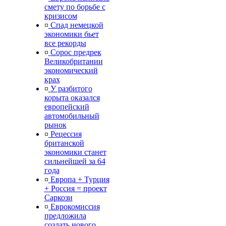
смету по борьбе с
кризисом
¤
Спад немецкой
экономики бьет
все рекорды
¤
Сорос предрек
Великобритании
экономический
крах
¤
У разбитого
корыта оказался
европейский
автомобильный
рынок
¤
Рецессия
британской
экономики станет
сильнейшей за 64
года
¤
Европа + Турция
+ Россия = проект
Саркози
¤
Еврокомиссия
предложила
создать нового