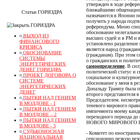
утвержден в ходе рефер
ближайшими общенацион
Статьи ГОРИЗДРА
назначаются в Японии по
получить у народа подт
ГОРИЗДРА
референдума.
Мною специ
обоснование нелегально
¤
ВЫХОД ИЗ
высших судей и в РМ и 
ФИНАНСОВОГО
установлено разделение 
КРИЗИСА
является народ (граждан
¤
ОБОСНОВАНИЕ
(гражданам). При этом 
СИСТЕМЫ
о гражданских и полити
ЭНЕРГЕТИЧЕСКИХ
самоопределение
. В си
ДЕНЕГ ГОРИЗДРА
политический статус и с
¤
ПРОЕКТ ДОГОВОРА О
социальное и культурное
СИСТЕМЕ
обоснование у меня в р
ЭНЕРГЕТИЧЕСКИХ
Дональду Трампу была п
ДЕНЕГ
второго представителя в
¤
ПЫТКИ НАД ГЕНИЕМ
Председателем. несмотр
В МОЛДОВЕ - 1
теневого мирового прави
¤
ПЫТКИ НАД ГЕНИЕМ
импичмента моему канди
В МОЛДОВЕ – 2
переходного периода
¤
ПЫТКИ НАД ГЕНИЕМ
НОВОГО МИРОВОГО ПОР
В МОЛДОВЕ - 3
¤
СУДЬБОНОСНАЯ
- Комитет по иностранн
НАЦИОНАЛЬНАЯ
сенсационно резкую рез