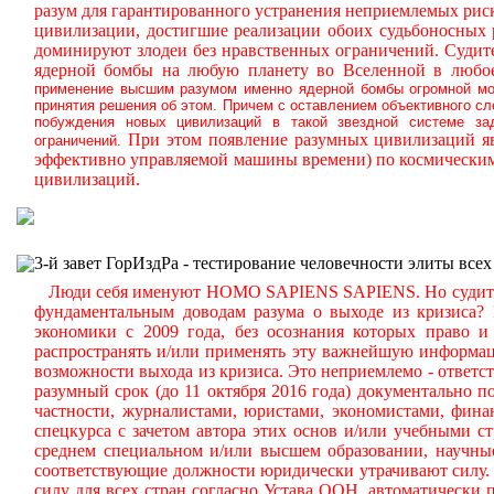
разум для гарантированного устранения неприемлемых ри
цивилизации, достигшие реализации обоих судьбоносных
доминируют злодеи без нравственных ограничений.
Судите
ядерной бомбы на любую планету во Вселенной в любое
применение высшим разумом именно ядерной бомбы огромной мощ
принятия решения об этом. Причем с оставлением объективного с
побуждения новых цивилизаций в такой звездной системе за
При этом появление разумных цивилизаций яв
ограничений.
эффективно управляемой машины времени) по космическим
цивилизаций.
3-й завет ГорИздРа - тестирование человечности элиты всех
Люди себя именуют HOMO SAPIENS SAPIENS. Но судите сам
фундаментальным доводам разума о выходе из кризиса?
экономики с 2009 года, без осознания которых право и 
распространять и/или применять эту важнейшую информа
возможности выхода из кризиса. Это неприемлемо - ответст
разумный срок (до 11 октября 2016 года) документально
частности, журналистами, юристами, экономистами, фина
спецкурса с зачетом автора этих основ и/или учебными с
среднем специальном и/или высшем образовании, научные
соответствующие должности юридически утрачивают силу. 
силу для всех стран согласно Устава ООН, автоматически 