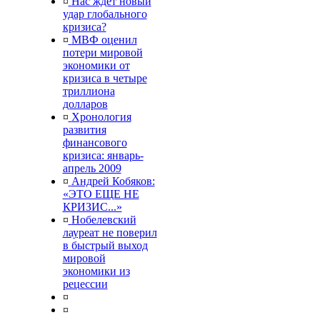
¤
Нас ждет новый
удар глобального
кризиса?
¤
МВФ оценил
потери мировой
экономики от
кризиса в четыре
триллиона
долларов
¤
Хронология
развития
финансового
кризиса: январь-
апрель 2009
¤
Андрей Кобяков:
«ЭТО ЕЩЕ НЕ
КРИЗИС...»
¤
Нобелевский
лауреат не поверил
в быстрый выход
мировой
экономики из
рецессии
¤
¤