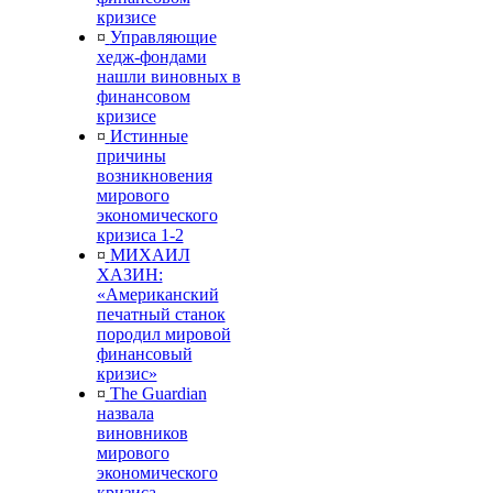
кризисе
¤
Управляющие
хедж-фондами
нашли виновных в
финансовом
кризисе
¤
Истинные
причины
возникновения
мирового
экономического
кризиса 1-2
¤
МИХАИЛ
ХАЗИН:
«Американский
печатный станок
породил мировой
финансовый
кризис»
¤
The Guardian
назвала
виновников
мирового
экономического
кризиса