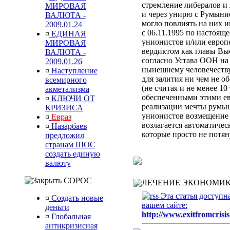
стремление либералов и 
МИРОВАЯ
и через унирю с Румыни
ВАЛЮТА -
могло повлиять на них 
2009.01.24
с 06.11.1995 по настоящ
¤
ЕДИНАЯ
унионистов и/или европ
МИРОВАЯ
вердиктом
как главы Вы
ВАЛЮТА -
согласно Устава ООН
на
2009.01.26
нынешнему человечеств
¤
Наступление
для залития ни чем не 
всемирного
(не считая и не менее 10
акметализма
обеспеченными этими ев
¤
КЛЮЧИ ОТ
реализации мечты румын
КРИЗИСА
унионистов возмещени
¤
Евраз
возлагается автоматиче
¤
Назарбаев
которые просто не потя
предложил
странам ШОС
создать единую
валюту
СОРОС
ЛЕЧЕНИЕ ЭКОНОМИК
Эта статья доступн
¤
Создать новые
вашем сайте:
деньги
http://www.exitfromcrisis
¤
Глобальная
антикризисная