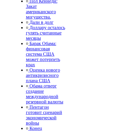
¤
Пол Кеннеди:
Закат
американского
могущества.
¤
Дали в долг
¤
Доллару осталось
гулять считанные
месяцы
¤
Барак Обама:
финансовая
система США
может потерпеть
крах
¤
Оценка нового
антикризисного
плана США
¤
Обама отверг
создание
международной
резервной валюты
¤
Пентагон
готовит сценарий
экономической
войны
¤
Конец