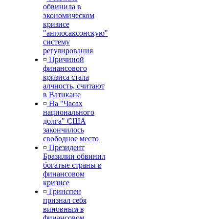
обвинила в
экономическом
кризисе
"англосаксонскую"
систему
регулирования
¤
Причиной
финансового
кризиса стала
алчность, считают
в Ватикане
¤
На "Часах
национального
долга" США
закончилось
свободное место
¤
Президент
Бразилии обвинил
богатые страны в
финансовом
кризисе
¤
Гринспен
признал себя
виновным в
финансовом