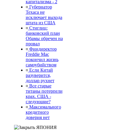
капитализма - 2
¤
Губернатор
Техаса не
исключает выхода
штата из США
¤
Стиглиц:
банковский план
Обамы обречен на
провал
¤
Финдиректор
Freddie Mac
покончил жизнь
самоубийством
¤
Если Китай
разуверится,
доллар рухнет
¤
Все старые
титаны потерпели
крах. США -
следующие?
¤
Максимального
кредитного
доверия нет
ЯПОНИЯ