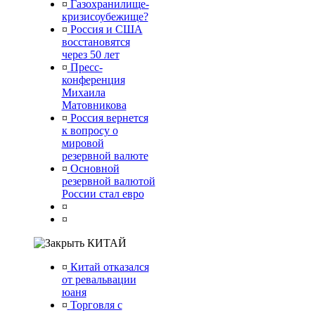
¤
Газохранилище-
кризисоубежище?
¤
Россия и США
восстановятся
через 50 лет
¤
Пресс-
конференция
Михаила
Матовникова
¤
Россия вернется
к вопросу о
мировой
резервной валюте
¤
Основной
резервной валютой
России стал евро
¤
¤
КИТАЙ
¤
Китай отказался
от ревальвации
юаня
¤
Торговля с