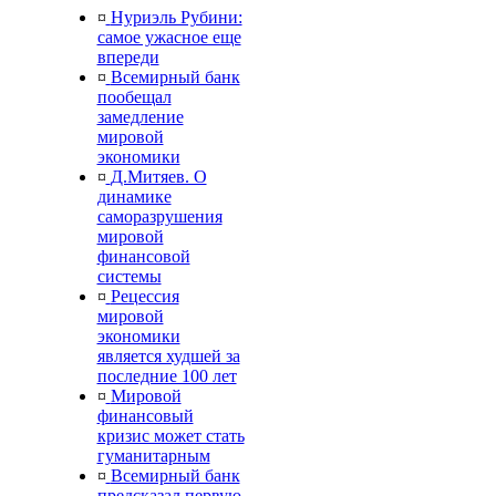
¤
Нуриэль Рубини:
самое ужасное еще
впереди
¤
Всемирный банк
пообещал
замедление
мировой
экономики
¤
Д.Митяев. О
динамике
саморазрушения
мировой
финансовой
системы
¤
Рецессия
мировой
экономики
является худшей за
последние 100 лет
¤
Мировой
финансовый
кризис может стать
гуманитарным
¤
Всемирный банк
предсказал первую