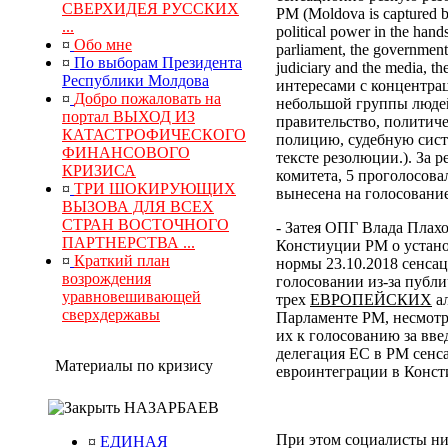
СВЕРХИДЕЯ РУССКИХ
РМ (Moldova is captured by
...
political power in the hand
¤
Обо мне
parliament, the government, 
¤
По выборам Президента
judiciary and the media, 
Республики Молдова
интересами с концентра
¤
Добро пожаловать на
небольшой группы людей
портал ВЫХОД ИЗ
правительство, политич
КАТАСТРОФИЧЕСКОГО
полицию, судебную сист
ФИНАНСОВОГО
тексте резолюции.). За
КРИЗИСА
комитета, 5 проголосова
¤
ТРИ ШОКИРУЮЩИХ
вынесена на голосование
ВЫЗОВА ДЛЯ ВСЕХ
СТРАН ВОСТОЧНОГО
- Затея ОПГ Влада Плах
ПАРТНЕРСТВА ...
Констиуции РМ о устано
¤
Краткий план
нормы 23.10.2018 сенса
возрождения
голосовании из-за публи
уравновешивающей
трех
ЕВРОПЕЙСКИХ
ал
сверхдержавы
Парламенте РМ, несмотр
их к голосованию за вв
делегация ЕС в РМ сенс
Материалы по кризису
евроинтеграции в Конс
НАЗАРБАЕВ
При этом социалисты ни
¤
ЕДИНАЯ