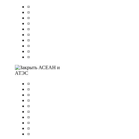
¤
¤
¤
¤
¤
¤
¤
¤
¤
¤
АСЕАН и
АТЭС
¤
¤
¤
¤
¤
¤
¤
¤
¤
¤