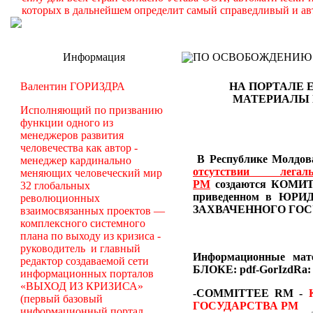
которых в дальнейшем определит самый справедливый и ав
Информация
ПО ОСВОБОЖДЕНИЮ РМ -
Валентин ГОРИЗДРА
НА ПОРТАЛЕ 
МАТЕРИАЛЫ
Исполняющий по призванию
функции одного из
менеджеров развития
человечества как автор -
В Республике Молдова
менеджер кардинально
отсутствии лег
меняющих человеческий мир
РМ
создаются
КОМИТЕ
32 глобальных
приведенном в Ю
революционных
ЗАХВАЧЕННОГО ГОС
взаимосвязанных проектов —
комплексного системного
плана по выходу из кризиса -
руководитель и главный
Информационные ма
редактор создаваемой сети
БЛОКЕ: pdf-GorIzdRa:
информационных порталов
«ВЫХОД ИЗ КРИЗИСА»
-COMMITTEE RM
-
(первый базовый
ГОСУДАРСТВА РМ
информационный портал