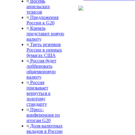
¤
Восемь
апрельских
тезисов
¤
Предложения
России к G20
¤
Кремль
представит новую
валюту
¤
Треть резервов
России в ценных
бумагах США
¤
Россия будет
лоббировать
общемировую
валюту
¤
Россия
призывает
вернуться к
золотому
стандарту
¤
Пресс-
конференция по
итогам G20
¤
Доля валютных
вкладов в России