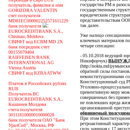
государства РМ и разосл
получатель, фамилия и имя
государственным структ
GORIZDRA VALENTIN
юридическим структура
счет получателя
представительствам ООН
MD81EC000002252571611229
так далее.
банк получателя BC
EUROCREDITBANK S.A.,
Уже налицо сенсационн
Chisinau, Moldova
ключевых материалов по
СВИФТ код ECBM MD 2X
четыре сенсации:
банк посредник счет
00155079404
- 05.10.2018 ведущий ю
RAIFFEISEN BANK
Никифорчук)
ВЫНУЖД
INTERNATIONAL AG
(http://nokta.md/румынс
Vienna Austria
обратной силы постано
СВИФТ код RZBAATWW
неконституционными со
Конституционный суд Р
Платеж в Российских рублях
Уголовно-процессуальног
RUB
превентивную меру можн
Получатель BC
совершенных без примен
EUROCREDITBANK S.A.,
не повлекших вреда жиз
Кишинев Молдова
организованной преступ
счета получателя
обвиняемый ⁄подсудимы
30111810000010000028
При этом Конституционн
банк получателя ОАО "Банк
ретроактивный характер 
УралСиб", Москва, РФ
силу, начиная с 17 авгус