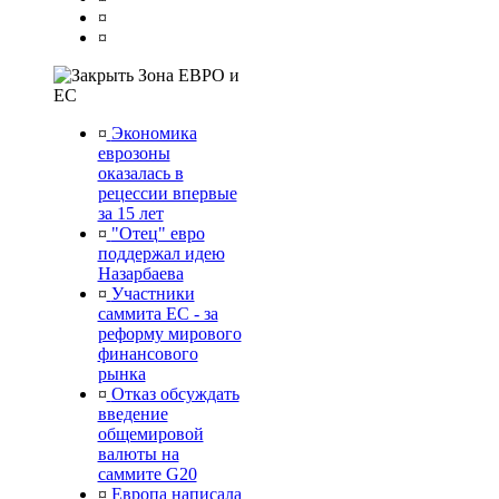
¤
¤
Зона ЕВРО и
ЕС
¤
Экономика
еврозоны
оказалась в
рецессии впервые
за 15 лет
¤
"Отец" евро
поддержал идею
Назарбаева
¤
Участники
саммита ЕС - за
реформу мирового
финансового
рынка
¤
Отказ обсуждать
введение
общемировой
валюты на
саммите G20
¤
Европа написала