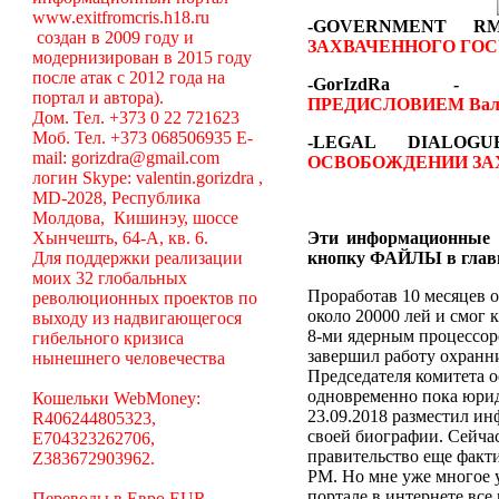
www.exitfromcris.h18.ru
-GOVERNMENT 
создан в 2009 году и
ЗАХВАЧЕННОГО ГОС
модернизирован в 2015 году
после атак с 2012 года на
-GorIzdRa
портал и автора).
ПРЕДИСЛОВИЕМ
Вал
Дом. Тел. +373 0 22 721623
Моб. Тел. +373 068506935 E-
-LEGAL DIALO
mail: gorizdra@gmail.com
ОСВОБОЖДЕНИИ ЗА
логин Skype: valentin.gorizdra ,
MD-2028, Республика
Молдова, Кишинэу, шоссе
Хынчешть, 64-А, кв. 6.
Эти информационные 
Для поддержки реализации
кнопку ФАЙЛЫ в глав
моих 32 глобальных
Проработав 10 месяцев о
революционных проектов по
около 20000 лей и смог 
выходу из надвигающегося
8-ми ядерным процессоро
гибельного кризиса
завершил работу охранни
нынешнего человечества
Председателя комитета 
одновременно пока юрид
Кошельки WebMoney:
23.09.2018 разместил ин
R406244805323,
своей биографии. Сейча
E704323262706,
правительство еще факт
Z383672903962.
РМ. Но мне уже многое у
портале в интернете вс
Переводы в Евро EUR