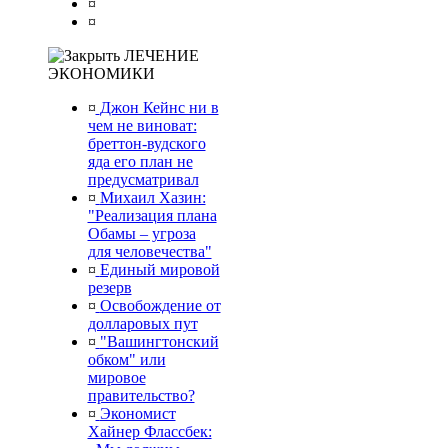
¤
¤
ЛЕЧЕНИЕ
ЭКОНОМИКИ
¤
Джон Кейнс ни в
чем не виноват:
бреттон-вудского
яда его план не
предусматривал
¤
Михаил Хазин:
"Реализация плана
Обамы – угроза
для человечества"
¤
Единый мировой
резерв
¤
Освобождение от
долларовых пут
¤
"Вашингтонский
обком" или
мировое
правительство?
¤
Экономист
Хайнер Флассбек: