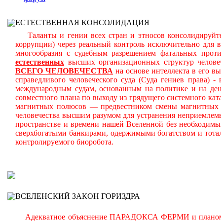
ЕСТЕСТВЕННАЯ КОНСОЛИДАЦИЯ
Таланты и гении всех стран и этносов консолидируйте
коррупции) через реальный контроль исключительно для 
многообразия с судебным разрешением фатальных прот
естественных
высших организационных структур челове
ВСЕГО ЧЕЛОВЕЧЕСТВА
на основе интеллекта в его в
справедливого человеческого суда (Суда гениев права) 
международным судам, основанным на политике и на день
совместного плана по выходу из грядущего системного ката
магнитных полюсов — предвестником смены магнитных п
человечества высшим разумом для устранения неприемлем
пространстве и времени нашей Вселенной без необходимы
сверхбогатыми банкирами, одержимыми богатством и тота
контролируемого биоробота.
В
ВСЕЛЕНСКИЙ ЗАКОН ГОРИЗДРА
Адекватное объяснение ПАРАДОКСА ФЕРМИ и планомерно