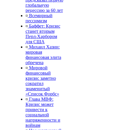
глобальную
рецессию за 60 лет
¤
Всемирный
пессимизм
¤
Баффет: Кризис
станет вторым
Перл-Харбором
для США
¤
Михаил Хазин:
мировая
финансовая элита
обречена
¤
Мировой
финансовый
кризис заметно
сократил
знаменитый
«Список Форбс»
¤
Глава МВФ:
Кризис может
привести к
социальной
напряженности и
войнам