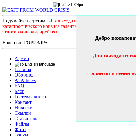
Подумайте над этим :
Для выхода из системного
катастрофического кризиса таланты и гении всех стран и
этносов консолидируйтесь!
Добро пожалова
Валентин ГОРИЗДРА
Для выхода из си
Админ
Главная
таланты и гении в
Обо мне.
AllArticles
FAQ
Блог
Гостевая книга
Контакт
Новости
Ссылки
Статистика
Файлы
Фото
форум