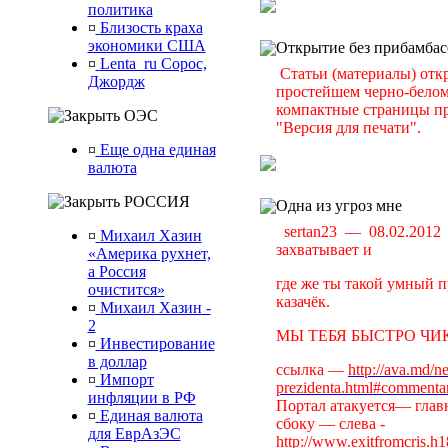
политика
¤
Близость краха
экономики США
Открытие без прибамбас
¤
Lenta_ru Сорос,
Статьи (материалы) отк
Джордж
простейшем черно-белом 
компактные страницы пр
ОЭС
"Версия для печати".
¤
Еще одна единая
валюта
РОССИЯ
Одна из угроз мне
sertan23 — 08.02.201
¤
Михаил Хазин
захватывает и
«Америка рухнет,
а Россия
где же ты такой умный п
очистится»
казачёк.
¤
Михаил Хазин -
2
МЫ ТЕБЯ БЫСТРО ЧИК
¤
Инвестирование
в доллар
ссылка —
http://ava.md/n
¤
Импорт
prezidenta.html#commenta
инфляции в РФ
Портал атакуется— главн
¤
Единая валюта
сбоку — слева -
для ЕврАзЭС
http://www.exitfromcris.h