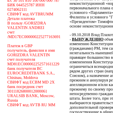
k/c 30 101 810 100 000 000 787
неконституционной «н
БИК 044525787 ИНН
первоначального плана о
0274062111
условного «Парламента»
СВИФТ код AVTBRUMM
Филиппа и условного "Г
Детали платежа
«Президентом» Тимофти
В пользу /GORIZDRA
основе неконституцион
VALENTIN ANDREI
счет
- 09.10.2018 Влад Плахо
/MD17EC000000225277163691
-
ВЫНУЖДЕННО
объя
изменению Конституции 
Платеж в GBP
(гражданами) РМ, тем с
получатель, фамилия и имя
нелегальность нынешней
GORIZDRA VALENTIN
правящее большинство в
счет получателя
измененения Конституци
MD81EC000002252571611229
ограничиться всенародн
банк получателя BC
рядом других стран (н
EUROCREDITBANK S.A.,
Союзом), а назначение 
Chisinau, Moldova
прежним и аннулируя ре
СВИФТ код ECBM MD 2X
апелляционном и/или ка
банк посредник счет
прежнему по своему про
30111826800012000061
непосредтвенно граждана
URALSIB BANK, Moscow,
штата. Более того, при э
Russia
выбираются правительст
СВИФТ код AVTB RU MM
дополнительной проверки
господствующие в общес