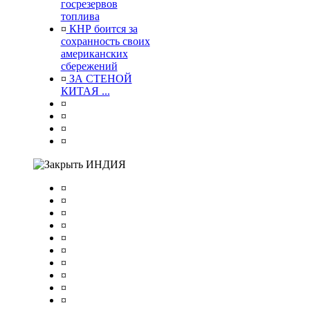
госрезервов
топлива
¤
КНР боится за
сохранность своих
американских
сбережений
¤
ЗА СТЕНОЙ
КИТАЯ ...
¤
¤
¤
¤
ИНДИЯ
¤
¤
¤
¤
¤
¤
¤
¤
¤
¤