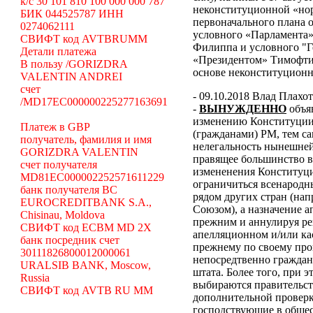
k/c 30 101 810 100 000 000 787
неконституционной «н
БИК 044525787 ИНН
первоначального плана о
0274062111
условного «Парламента»
СВИФТ код AVTBRUMM
Филиппа и условного "Г
Детали платежа
«Президентом» Тимофти
В пользу /GORIZDRA
основе неконституцион
VALENTIN ANDREI
счет
- 09.10.2018 Влад Плахо
/MD17EC000000225277163691
-
ВЫНУЖДЕННО
объя
изменению Конституции 
Платеж в GBP
(гражданами) РМ, тем с
получатель, фамилия и имя
нелегальность нынешней
GORIZDRA VALENTIN
правящее большинство в
счет получателя
измененения Конституци
MD81EC000002252571611229
ограничиться всенародн
банк получателя BC
рядом других стран (н
EUROCREDITBANK S.A.,
Союзом), а назначение 
Chisinau, Moldova
прежним и аннулируя ре
СВИФТ код ECBM MD 2X
апелляционном и/или ка
банк посредник счет
прежнему по своему про
30111826800012000061
непосредтвенно граждана
URALSIB BANK, Moscow,
штата. Более того, при э
Russia
выбираются правительст
СВИФТ код AVTB RU MM
дополнительной проверки
господствующие в общес