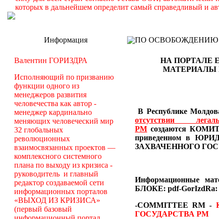
которых в дальнейшем определит самый справедливый и ав
Информация
ПО ОСВОБОЖДЕНИЮ РМ -
Валентин ГОРИЗДРА
НА ПОРТАЛЕ 
МАТЕРИАЛЫ
Исполняющий по призванию
функции одного из
менеджеров развития
человечества как автор -
В Республике Молдова
менеджер кардинально
отсутствии лег
меняющих человеческий мир
РМ
создаются
КОМИТЕ
32 глобальных
приведенном в Ю
революционных
ЗАХВАЧЕННОГО ГОС
взаимосвязанных проектов —
комплексного системного
плана по выходу из кризиса -
руководитель и главный
Информационные ма
редактор создаваемой сети
БЛОКЕ: pdf-GorIzdRa:
информационных порталов
«ВЫХОД ИЗ КРИЗИСА»
-COMMITTEE RM
-
(первый базовый
ГОСУДАРСТВА РМ
информационный портал