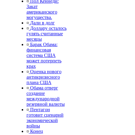
¤
Пол Кеннеди:
Закат
американского
могущества.
¤
Дали в долг
¤
Доллару осталось
гулять считанные
месяцы
¤
Барак Обама:
финансовая
система США
может потерпеть
крах
¤
Оценка нового
антикризисного
плана США
¤
Обама отверг
создание
международной
резервной валюты
¤
Пентагон
готовит сценарий
экономической
войны
¤
Конец