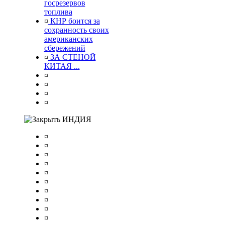
госрезервов
топлива
¤
КНР боится за
сохранность своих
американских
сбережений
¤
ЗА СТЕНОЙ
КИТАЯ ...
¤
¤
¤
¤
ИНДИЯ
¤
¤
¤
¤
¤
¤
¤
¤
¤
¤