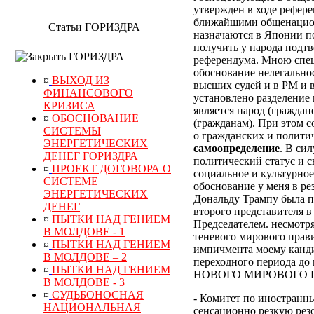
утвержден в ходе рефер
ближайшими общенацион
Статьи ГОРИЗДРА
назначаются в Японии по
получить у народа подт
ГОРИЗДРА
референдума.
Мною специ
обоснование нелегально
¤
ВЫХОД ИЗ
высших судей и в РМ и 
ФИНАНСОВОГО
установлено разделение 
КРИЗИСА
является народ (граждан
¤
ОБОСНОВАНИЕ
(гражданам). При этом 
СИСТЕМЫ
о гражданских и полити
ЭНЕРГЕТИЧЕСКИХ
самоопределение
. В си
ДЕНЕГ ГОРИЗДРА
политический статус и с
¤
ПРОЕКТ ДОГОВОРА О
социальное и культурное
СИСТЕМЕ
обоснование у меня в р
ЭНЕРГЕТИЧЕСКИХ
Дональду Трампу была п
ДЕНЕГ
второго представителя в
¤
ПЫТКИ НАД ГЕНИЕМ
Председателем. несмотр
В МОЛДОВЕ - 1
теневого мирового прави
¤
ПЫТКИ НАД ГЕНИЕМ
импичмента моему канди
В МОЛДОВЕ – 2
переходного периода
¤
ПЫТКИ НАД ГЕНИЕМ
НОВОГО МИРОВОГО ПОР
В МОЛДОВЕ - 3
¤
СУДЬБОНОСНАЯ
- Комитет по иностранн
НАЦИОНАЛЬНАЯ
сенсационно резкую рез