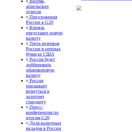
¤
Восемь
апрельских
тезисов
¤
Предложения
России к G20
¤
Кремль
представит новую
валюту
¤
Треть резервов
России в ценных
бумагах США
¤
Россия будет
лоббировать
общемировую
валюту
¤
Россия
призывает
вернуться к
золотому
стандарту
¤
Пресс-
конференция по
итогам G20
¤
Доля валютных
вкладов в России