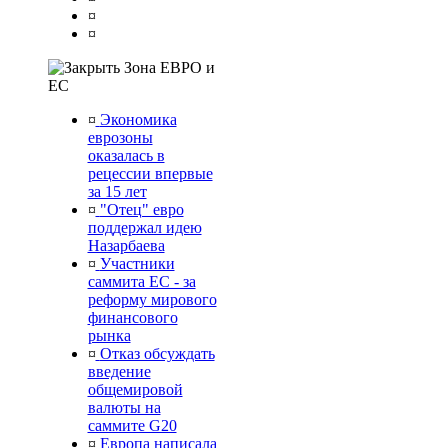
¤
¤
Зона ЕВРО и
ЕС
¤
Экономика
еврозоны
оказалась в
рецессии впервые
за 15 лет
¤
"Отец" евро
поддержал идею
Назарбаева
¤
Участники
саммита ЕС - за
реформу мирового
финансового
рынка
¤
Отказ обсуждать
введение
общемировой
валюты на
саммите G20
¤
Европа написала