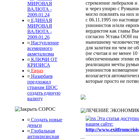
стремление либералов и 
МИРОВАЯ
и через унирю с Румыни
ВАЛЮТА -
могло повлиять на них 
2009.01.24
с 06.11.1995 по настоящ
¤
ЕДИНАЯ
унионистов и/или европ
МИРОВАЯ
вердиктом
как главы Вы
ВАЛЮТА -
согласно Устава ООН
на
2009.01.26
нынешнему человечеств
¤
Наступление
для залития ни чем не 
всемирного
(не считая и не менее 10
акметализма
обеспеченными этими ев
¤
КЛЮЧИ ОТ
реализации мечты румын
КРИЗИСА
унионистов возмещени
¤
Евраз
возлагается автоматиче
¤
Назарбаев
которые просто не потя
предложил
странам ШОС
создать единую
валюту
СОРОС
ЛЕЧЕНИЕ ЭКОНОМИК
Эта статья доступн
¤
Создать новые
вашем сайте:
деньги
http://www.exitfromcrisis
¤
Глобальная
антикризисная