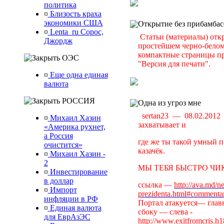
политика
¤
Близость краха
экономики США
Открытие без прибамбас
¤
Lenta_ru Сорос,
Статьи (материалы) отк
Джордж
простейшем черно-белом 
компактные страницы пр
ОЭС
"Версия для печати".
¤
Еще одна единая
валюта
РОССИЯ
Одна из угроз мне
sertan23 — 08.02.201
¤
Михаил Хазин
захватывает и
«Америка рухнет,
а Россия
где же ты такой умный п
очистится»
казачёк.
¤
Михаил Хазин -
2
МЫ ТЕБЯ БЫСТРО ЧИК
¤
Инвестирование
в доллар
ссылка —
http://ava.md/n
¤
Импорт
prezidenta.html#commenta
инфляции в РФ
Портал атакуется— главн
¤
Единая валюта
сбоку — слева -
для ЕврАзЭС
http://www.exitfromcris.h