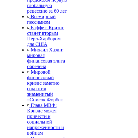
глобальную
рецессию за 60 лет
¤
Всемирный
пессимизм
¤
Баффет: Кризис
станет вторым
Перл-Харбором
для США
¤
Михаил Хазин:
мировая
финансовая элита
обречена
¤
Мировой
финансовый
кризис заметно
сократил
знаменитый
«Список Форбс»
¤
Глава МВФ:
Кризис может
привести к
социальной
напряженности и
войнам