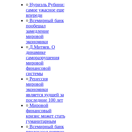
¤
Нуриэль Рубини:
самое ужасное еще
впереди
¤
Всемирный банк
пообещал
замедление
мировой
экономики
¤
Д.Митяев. О
динамике
саморазрушения
мировой
финансовой
системы
¤
Рецессия
мировой
экономики
является худшей за
последние 100 лет
¤
Мировой
финансовый
кризис может стать
гуманитарным
¤
Всемирный банк
предсказал первую