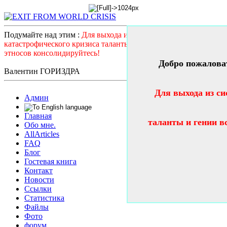
Подумайте над этим :
Для выхода из системного
катастрофического кризиса таланты и гении всех стран и
этносов консолидируйтесь!
Добро пожалова
Валентин ГОРИЗДРА
Для выхода из си
Админ
Главная
таланты и гении в
Обо мне.
AllArticles
FAQ
Блог
Гостевая книга
Контакт
Новости
Ссылки
Статистика
Файлы
Фото
форум