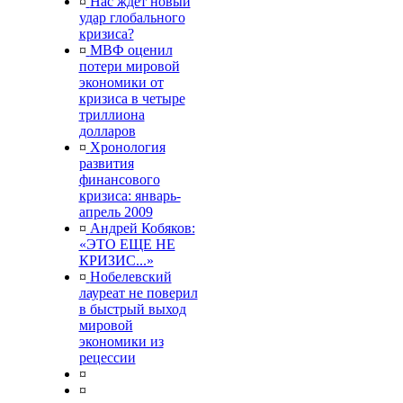
¤
Нас ждет новый
удар глобального
кризиса?
¤
МВФ оценил
потери мировой
экономики от
кризиса в четыре
триллиона
долларов
¤
Хронология
развития
финансового
кризиса: январь-
апрель 2009
¤
Андрей Кобяков:
«ЭТО ЕЩЕ НЕ
КРИЗИС...»
¤
Нобелевский
лауреат не поверил
в быстрый выход
мировой
экономики из
рецессии
¤
¤