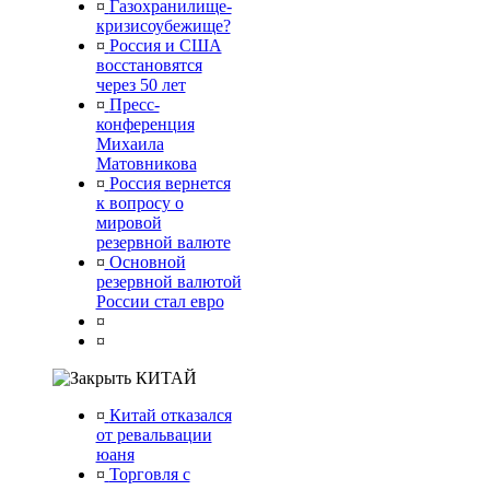
¤
Газохранилище-
кризисоубежище?
¤
Россия и США
восстановятся
через 50 лет
¤
Пресс-
конференция
Михаила
Матовникова
¤
Россия вернется
к вопросу о
мировой
резервной валюте
¤
Основной
резервной валютой
России стал евро
¤
¤
КИТАЙ
¤
Китай отказался
от ревальвации
юаня
¤
Торговля с