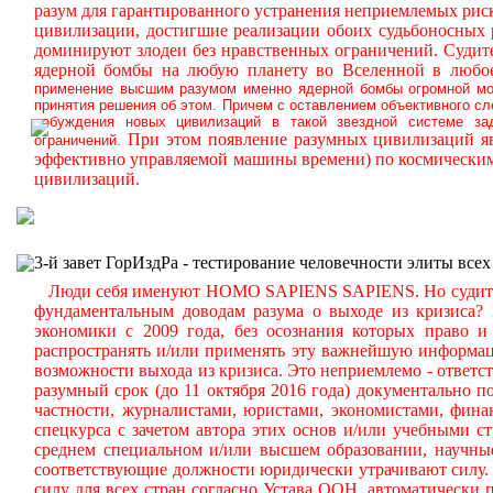
разум для гарантированного устранения неприемлемых ри
цивилизации, достигшие реализации обоих судьбоносных
доминируют злодеи без нравственных ограничений.
Судите
ядерной бомбы на любую планету во Вселенной в любое
применение высшим разумом именно ядерной бомбы огромной мощ
принятия решения об этом. Причем с оставлением объективного с
побуждения новых цивилизаций в такой звездной системе за
При этом появление разумных цивилизаций яв
ограничений.
эффективно управляемой машины времени) по космическим
цивилизаций.
3-й завет ГорИздРа - тестирование человечности элиты всех
Люди себя именуют HOMO SAPIENS SAPIENS. Но судите сам
фундаментальным доводам разума о выходе из кризиса?
экономики с 2009 года, без осознания которых право и 
распространять и/или применять эту важнейшую информа
возможности выхода из кризиса. Это неприемлемо - ответст
разумный срок (до 11 октября 2016 года) документально
частности, журналистами, юристами, экономистами, фина
спецкурса с зачетом автора этих основ и/или учебными с
среднем специальном и/или высшем образовании, научные
соответствующие должности юридически утрачивают силу. 
силу для всех стран согласно Устава ООН, автоматически 