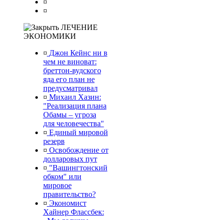
¤
¤
ЛЕЧЕНИЕ
ЭКОНОМИКИ
¤
Джон Кейнс ни в
чем не виноват:
бреттон-вудского
яда его план не
предусматривал
¤
Михаил Хазин:
"Реализация плана
Обамы – угроза
для человечества"
¤
Единый мировой
резерв
¤
Освобождение от
долларовых пут
¤
"Вашингтонский
обком" или
мировое
правительство?
¤
Экономист
Хайнер Флассбек: