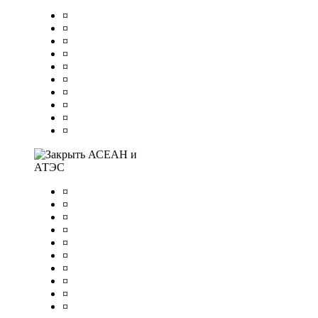
¤
¤
¤
¤
¤
¤
¤
¤
¤
¤
АСЕАН и
АТЭС
¤
¤
¤
¤
¤
¤
¤
¤
¤
¤