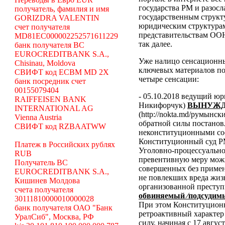
государства РМ и разосл
получатель, фамилия и имя
государственным структ
GORIZDRA VALENTIN
юридическим структура
счет получателя
представительствам ООН
MD81EC000002252571611229
так далее.
банк получателя BC
EUROCREDITBANK S.A.,
Уже налицо сенсационн
Chisinau, Moldova
ключевых материалов по
СВИФТ код ECBM MD 2X
четыре сенсации:
банк посредник счет
00155079404
- 05.10.2018 ведущий ю
RAIFFEISEN BANK
Никифорчук)
ВЫНУЖД
INTERNATIONAL AG
(http://nokta.md/румынс
Vienna Austria
обратной силы постано
СВИФТ код RZBAATWW
неконституционными со
Конституционный суд Р
Платеж в Российских рублях
Уголовно-процессуальног
RUB
превентивную меру можн
Получатель BC
совершенных без примен
EUROCREDITBANK S.A.,
не повлекших вреда жиз
Кишинев Молдова
организованной преступ
счета получателя
обвиняемый ⁄подсудимы
30111810000010000028
При этом Конституционн
банк получателя ОАО "Банк
ретроактивный характер 
УралСиб", Москва, РФ
силу, начиная с 17 авгус