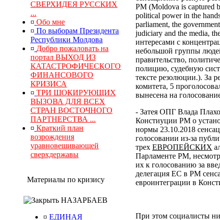
СВЕРХИДЕЯ РУССКИХ
РМ (Moldova is captured by
...
political power in the hand
¤
Обо мне
parliament, the government, 
¤
По выборам Президента
judiciary and the media, 
Республики Молдова
интересами с концентра
¤
Добро пожаловать на
небольшой группы людей
портал ВЫХОД ИЗ
правительство, политич
КАТАСТРОФИЧЕСКОГО
полицию, судебную сист
ФИНАНСОВОГО
тексте резолюции.). За
КРИЗИСА
комитета, 5 проголосова
¤
ТРИ ШОКИРУЮЩИХ
вынесена на голосование
ВЫЗОВА ДЛЯ ВСЕХ
СТРАН ВОСТОЧНОГО
- Затея ОПГ Влада Плах
ПАРТНЕРСТВА ...
Констиуции РМ о устано
¤
Краткий план
нормы 23.10.2018 сенса
возрождения
голосовании из-за публи
уравновешивающей
трех
ЕВРОПЕЙСКИХ
ал
сверхдержавы
Парламенте РМ, несмотр
их к голосованию за вв
делегация ЕС в РМ сенс
Материалы по кризису
евроинтеграции в Конс
НАЗАРБАЕВ
При этом социалисты ни
¤
ЕДИНАЯ