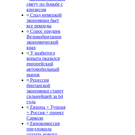
смету по борьбе с
кризисом
¤
Спад немецкой
экономики бьет
все рекорды
¤
Сорос предрек
Великобритании
экономический
крах
¤
У разбитого
корыта оказался
европейский
автомобильный
рынок
¤
Рецессия
британской
экономики станет
сильнейшей за 64
года
¤
Европа + Турция
+ Россия = проект
Саркози
¤
Еврокомиссия
предложила
создать нового