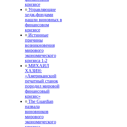
кризисе
¤
Управляющие
хедж-фондами
нашли виновных в
финансовом
кризисе
¤
Истинные
причины
возникновения
мирового
экономического
кризиса 1-2
¤
МИХАИЛ
ХАЗИН:
«Американский
печатный станок
породил мировой
финансовый
кризис»
¤
The Guardian
назвала
виновников
мирового
экономического
кризиса