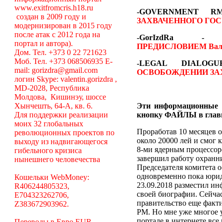
www.exitfromcris.h18.ru
-GOVERNMENT 
создан в 2009 году и
ЗАХВАЧЕННОГО ГОС
модернизирован в 2015 году
после атак с 2012 года на
-GorIzdRa
портал и автора).
ПРЕДИСЛОВИЕМ
Вал
Дом. Тел. +373 0 22 721623
Моб. Тел. +373 068506935 E-
-LEGAL DIALO
mail: gorizdra@gmail.com
ОСВОБОЖДЕНИИ ЗА
логин Skype: valentin.gorizdra ,
MD-2028, Республика
Молдова, Кишинэу, шоссе
Хынчешть, 64-А, кв. 6.
Эти информационные 
Для поддержки реализации
кнопку ФАЙЛЫ в глав
моих 32 глобальных
Проработав 10 месяцев о
революционных проектов по
около 20000 лей и смог 
выходу из надвигающегося
8-ми ядерным процессоро
гибельного кризиса
завершил работу охранни
нынешнего человечества
Председателя комитета 
одновременно пока юрид
Кошельки WebMoney:
23.09.2018 разместил ин
R406244805323,
своей биографии. Сейча
E704323262706,
правительство еще факт
Z383672903962.
РМ. Но мне уже многое у
портале в интернете вс
Переводы в Евро EUR