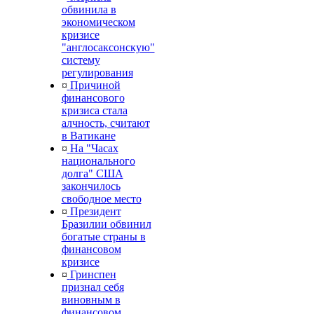
обвинила в
экономическом
кризисе
"англосаксонскую"
систему
регулирования
¤
Причиной
финансового
кризиса стала
алчность, считают
в Ватикане
¤
На "Часах
национального
долга" США
закончилось
свободное место
¤
Президент
Бразилии обвинил
богатые страны в
финансовом
кризисе
¤
Гринспен
признал себя
виновным в
финансовом