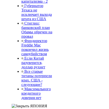
капитализма - 2
¤
Губернатор
Техаса не
исключает выхода
штата из США
¤
Стиглиц:
банковский план
Обамы обречен на
провал
¤
Финдиректор
Freddie Mac
покончил жизнь
самоубийством
¤
Если Китай
разуверится,
доллар рухнет
¤
Все старые
титаны потерпели
крах. США -
следующие?
¤
Максимального
кредитного
доверия нет
ЯПОНИЯ