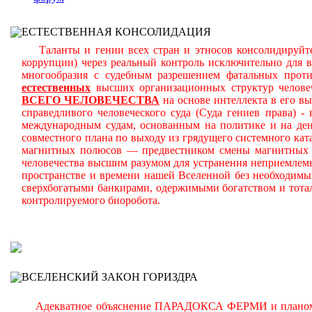
ЕСТЕСТВЕННАЯ КОНСОЛИДАЦИЯ
Таланты и гении всех стран и этносов консолидируйте
коррупции) через реальный контроль исключительно для 
многообразия с судебным разрешением фатальных прот
естественных
высших организационных структур челове
ВСЕГО ЧЕЛОВЕЧЕСТВА
на основе интеллекта в его в
справедливого человеческого суда (Суда гениев права) 
международным судам, основанным на политике и на день
совместного плана по выходу из грядущего системного ката
магнитных полюсов — предвестником смены магнитных п
человечества высшим разумом для устранения неприемлем
пространстве и времени нашей Вселенной без необходимы
сверхбогатыми банкирами, одержимыми богатством и тота
контролируемого биоробота.
В
ВСЕЛЕНСКИЙ ЗАКОН ГОРИЗДРА
Адекватное объяснение ПАРАДОКСА ФЕРМИ и планомерно