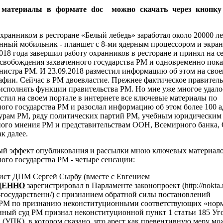
 материалы в формате doc можно скачать через кноп
хранником в ресторане «Белый лебедь» заработал около 20000 ле
енный мобильник - планшет с 8-ми ядерным процессором и экра
018 года завершил работу охранников в ресторане и принял на 
освобождения захваченного государства РМ и одновременно пок
нистра РМ. И 23.09.2018 разместил информацию об этом на свое
афии. Сейчас в РМ двоевластие. Прежнее фактическое правител
исполнять функции правительства РМ. Но мне уже многое удалос
естил на своем портале в интернете все ключевые материалы по
ого государства РМ и разослал информацию об этом более 100 а
урам РМ, ряду политических партий РМ, учебным юридическим
ого мнения РМ и представительствам ООН, Всемирного банка,
к далее.
ый эффект опубликования и рассылки мною ключевых материало
ого государства РМ - четыре сенсации:
рист ДПМ Сергей Сырбу (вместе с Евгением
ЕННО
зарегистрировал в Парламенте законопроект (http://nokta
государственн/) с признанием обратной силы постановлений
 РМ по признанию неконституционными соответствующих «нор
нный суд РМ признал неконституционной пункт 1
статьи 185 Уг
 (УПК), в котором сказано, что арест как превентивную меру м