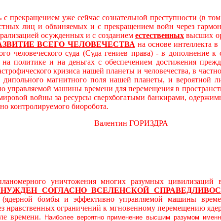
 с прекращением уже сейчас сознательной преступности (в то
остных лиц и обвиняемых и с прекращением войн через гарм
трализацией осужденных и с созданием
естественных
высших ор
АЗВИТИЕ ВСЕГО ЧЕЛОВЕЧЕСТВА
на основе интеллекта в
ого человеческого суда (Суда гениев права) - в дополнение 
а политике и на деньгах с обеспечением достижения прежде
астрофического кризиса нашей планеты и человечества, в част
дипольного магнитного поля нашей планеты, и вероятной л
о управляемой машины времени для перемещения в пространст
 мировой войны за ресурсы сверхбогатыми банкирами, одержимы
вно контролируемого биоробота.
алентин ГОРИЗДРА
ерного уничтожения многих разумных цивилизаций в ви
ЫНУЖДЕН
СОГЛАСНО ВСЕЛЕНСКОЙ СПРАВЕДЛИВОС
й (ядерной бомбы и эффективно управляемой машины време
без нравственных ограничений к мгновенному перемещению яде
ле времени.
Наиболее вероятно применение высшим разумом именн