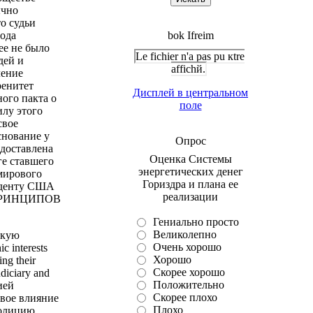
ычно
о судьи
рода
bok Ifreim
е не было
Le fichier n'a pas pu кtre
дей и
affichй.
ление
ренитет
Дисплей в центральном
ого пакта о
поле
илу этого
свое
снование у
Опрос
едоставлена
Оценка Системы
ге ставшего
энергетических денег
мирового
Гориздра и плана ее
зиденту США
реализации
Х ПРИНЦИПОВ
Гениально просто
Великолепно
зкую
Очень хорошо
 interests
Хорошо
ing their
Скорее хорошо
udiciary and
Положительно
ией
Скорее плохо
вое влияние
Плохо
полицию,