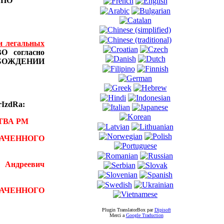
Ы
ПО
и легальных
 согласно
БОЖДЕНИИ
IzdRa:
ТВА РМ
АЧЕННОГО
 Андреевич
ВАЧЕННОГО
Plugin TranslatorBox par
Dipisoft
Merci а
Google Traduction