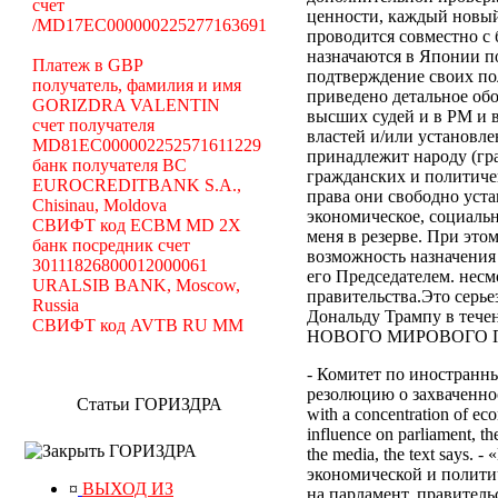
счет
ценности, каждый новый
/MD17EC000000225277163691
проводится совместно с
назначаются в Японии по
Платеж в GBP
подтверждение своих по
получатель, фамилия и имя
приведено детальное об
GORIZDRA VALENTIN
высших судей и в РМ и 
счет получателя
властей и/или установле
MD81EC000002252571611229
принадлежит народу (гр
банк получателя BC
гражданских и политиче
EUROCREDITBANK S.A.,
права они свободно уст
Chisinau, Moldova
экономическое, социальн
СВИФТ код ECBM MD 2X
меня в резерве. При эт
банк посредник счет
возможность назначения
30111826800012000061
его Председателем. нес
URALSIB BANK, Moscow,
правительства.Это серь
Russia
Дональду Трампу в те
СВИФТ код AVTB RU MM
НОВОГО МИРОВОГО ПОР
- Комитет по иностранн
резолюцию о захваченност
Статьи ГОРИЗДРА
with a concentration of eco
influence on parliament, the
ГОРИЗДРА
the media, the text says
экономической и полити
¤
ВЫХОД ИЗ
на парламент, правител