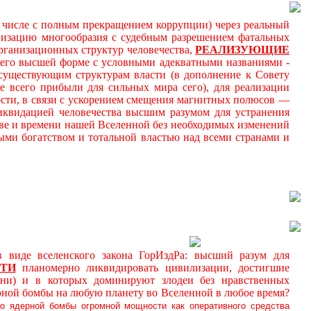
м числе с полным прекращением коррупции) через реальный
онизацию многообразия с судебным разрешением фатальных
ганизационных структур человечества,
РЕАЛИЗУЮЩИЕ
 его высшей форме с условными адекватными названиями -
к существующим структурам власти (в дополнение к Совету
 всего прибыли для сильных мира сего), для реализации
ности, в связи с ускорением смещения магнитных полюсов —
иквидацией человечества высшим разумом для устранения
ве и времени нашей Вселенной без необходимых изменений
ми богатством и тотальной властью над всеми странами и
де вселенского закона ГорИздРа: высший разум для
ТИ
планомерно ликвидировать цивилизации, достигшие
ни) и в которых доминируют злодеи без нравственных
рной бомбы на любую планету во Вселенной в любое время?
о ядерной бомбы огромной мощности как оперативного средства