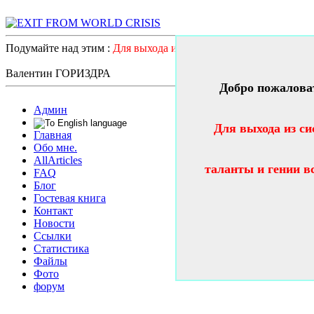
Подумайте над этим :
Для выхода из системного катастрофичес
Валентин ГОРИЗДРА
Добро пожалова
Админ
Для выхода из си
Главная
Обо мне.
AllArticles
таланты и гении в
FAQ
Блог
Гостевая книга
Контакт
Новости
Ссылки
Статистика
Файлы
Фото
форум