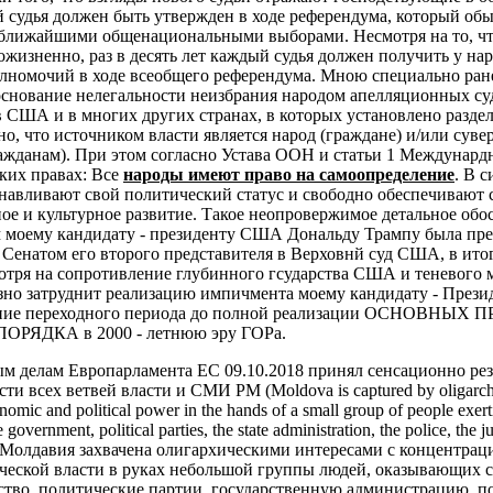
 судья должен быть утвержден в ходе референдума, который об
 ближайшими общенациональными выборами. Несмотря на то, чт
жизненно, раз в десять лет каждый судья должен получить у на
лномочий в ходе всеобщего референдума.
Мною специально ране
основание нелегальности неизбрания народом апелляционных су
в США и в многих других странах, в которых установлено разде
но, что источником власти является народ (граждане) и/или суве
ажданам). При этом согласно Устава ООН и статьи 1 Междунардн
ких правах:
Все
народы имеют право на самоопределение
. В с
анавливают свой политический статус и свободно обеспечивают 
ое и культурное развитие.
Такое неопровержимое детальное обо
ом моему кандидату - президенту США Дональду Трампу была пр
 Сенатом его второго представителя в Верховнй суд США, в ито
мотря на сопротивление глубинного гсударства США и теневого 
езно затруднит реализацию импичмента моему кандидату - Пре
чение переходного периода до полной реализации ОСНОВНЫ
ЯДКА в 2000 - летнюю эру ГОРа.
ым делам Европарламента ЕС 09.10.2018 принял сенсационно ре
и всех ветвей власти и СМИ РМ (Moldova is captured by oligarchic
nomic and political power in the hands of a small group of people exert
 government, political parties, the state administration, the police, the j
. - «Молдавия захвачена олигархическими интересами с концентрац
ческой власти в руках небольшой группы людей, оказывающих с
ьство, политические партии, государственную администрацию, 