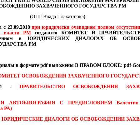
 EXIT FROM WORLD CRISIS
ВЫЛОЖЕНЫ МАТЕРИАЛ
ОБОЖДЕНИЮ ЗАХВАЧЕННОГО ГОСУДАРСТВА РМ
(
ОПГ Влада Плахатнюка
)
 с 23.09.2018
при юридически очевидном полном отсутстви
в власти РМ
создаются
КОМИТЕТ И ПРАВИТЕЛЬСТВО
иведенном в ЮРИДИЧЕСКИХ ДИАЛОГАХ
ОБ ОСВО
УДАРСТВА РМ
ериалы
в формате pdf
выложены В ПРАВОМ БЛОКЕ: pdf-Gor
ОМИТЕТ ОСВОБОЖДЕНИЯ ЗАХВАЧЕННОГО ГОСУДАРС
 RM -
ПРАВИТЕЛЬСТВО ОСВОБОЖДЕНИЯ ЗАХВ
АЯ АВТОБИОГРАФИЯ С ПРЕДИСЛОВИЕМ
Валентин
а РА)
-
ЮРИДИЧЕСКИЕ ДИАЛОГИ ОБ ОСВОБОЖДЕНИИ ЗАХ