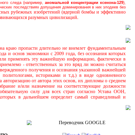
вного следа (например,
аномальной
концентрации ксенона-129
),
ических последствиях допущения доминирования в них злодеев без
осных рубежных изобретений (ядерной бомбы и эффективно
азвивающихся разумных цивилизаций.
а краю пропасти длительно не внемлет фундаментальным
да и основ экономики с 2009 года, без осознания которых
 и/или применять эту важнейшую информацию, фактически в
иемлемо - ответственных за это вряд ли можно считаться
дтвержденного получения и осознания указанной важнейшей
 политологами, историками и т.д.) в виде одновневного
а авторизацию от автора этих основ, их дипломы о среднем
збрание и/или назначение на соответствующие должности
обязательную силу для всех стран согласно Устава ООН,
 которых в дальнейшем определит самый справедливый и
Переводчик GOOGLE