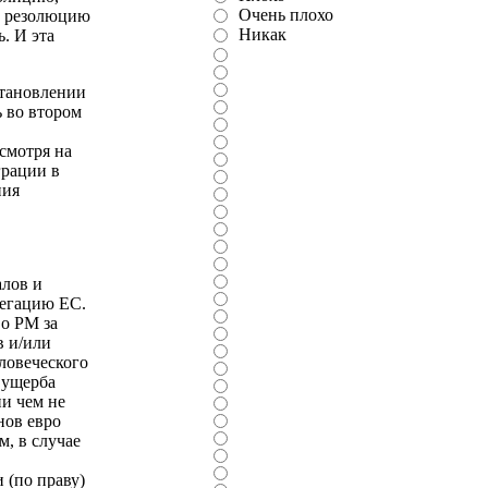
Очень плохо
За резолюцию
Никак
. И эта
становлении
 во втором
смотря на
грации в
ния
алов и
легацию ЕС.
во РМ за
в и/или
ловеческого
 ущерба
и чем не
нов евро
м, в случае
 (по праву)