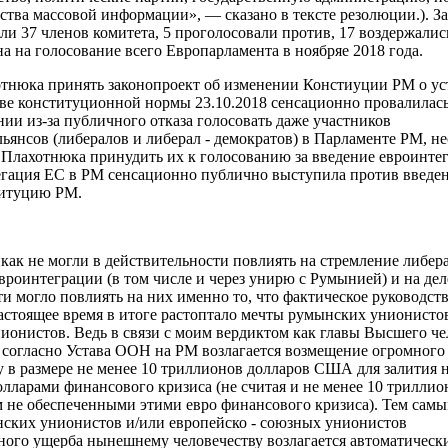
дства массовой информации», — сказано в тексте резолюции.). 
и 37 членов комитета, 5 проголосовали против, 17 воздержались
а на голосование всего Европарламента в ноябряе 2018 года.
отнюка принять законопроект об изменении Констиуции РМ о у
тве конституционной нормы 23.10.2018 сенсационно провалилась
ии из-за публичного отказа голосовать даже участников
ьянсов (либералов и либерал - демократов) в Парламенте РМ, не
Плахотнюка принудить их к голосованию за введение евроинте
гация ЕС в РМ сенсационно публично выступила против введе
титуцию РМ.
как не могли в действительности повлиять на стремление либер
евроинтеграции (в том числе и через унирю с Румынией) и на де
ти могло повлиять на них именно
то, что
фактическое руководст
настоящее время в итоге растоптало мечты румынских унионисто
нионистов.
Ведь в связи с моим вердиктом
как главы Высшего че
) согласно Устава ООН
на РМ
возлагается
возмещение
огромного
у
в размере не менее 10 триллионов долларов США для залития н
лларами финансового кризиса (не считая и не менее 10 триллио
ем не обеспеченными этими евро финансового кризиса).
Тем самы
ских унионистов и/или европейско - союзных унионистов
ного ущерба нынешнему человечеству возлагается автоматически