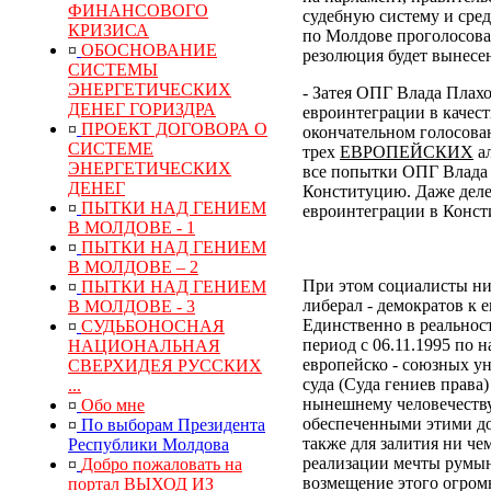
ФИНАНСОВОГО
судебную систему и сре
КРИЗИСА
по Молдове проголосовал
¤
ОБОСНОВАНИЕ
резолюция будет вынесен
СИСТЕМЫ
ЭНЕРГЕТИЧЕСКИХ
- Затея ОПГ Влада Плах
ДЕНЕГ ГОРИЗДРА
евроинтеграции в качес
¤
ПРОЕКТ ДОГОВОРА О
окончательном голосован
СИСТЕМЕ
трех
ЕВРОПЕЙСКИХ
ал
ЭНЕРГЕТИЧЕСКИХ
все попытки ОПГ Влада 
ДЕНЕГ
Конституцию. Даже деле
¤
ПЫТКИ НАД ГЕНИЕМ
евроинтеграции в Конс
В МОЛДОВЕ - 1
¤
ПЫТКИ НАД ГЕНИЕМ
В МОЛДОВЕ – 2
При этом социалисты ни
¤
ПЫТКИ НАД ГЕНИЕМ
либерал - демократов к 
В МОЛДОВЕ - 3
Единственно в реальнос
¤
СУДЬБОНОСНАЯ
период с 06.11.1995 по 
НАЦИОНАЛЬНАЯ
европейско - союзных у
СВЕРХИДЕЯ РУССКИХ
суда (Суда гениев права
...
нынешнему человечеств
¤
Обо мне
обеспеченными этими до
¤
По выборам Президента
также для залития ни ч
Республики Молдова
реализации мечты румын
¤
Добро пожаловать на
возмещение
этого
огром
портал ВЫХОД ИЗ