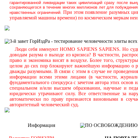
гарантированной ликвидации таких цивилизаций сразу после вын
сохраняющегося в течение многих миллионов лет для побуждения 
При этом появление разумных цив
нравственных ограничений.
управляемой машины времени) по космическим меркам неиз
3-й завет ГорИздРа - тестирование человечности элиты всех
Люди себя именуют HOMO SAPIENS SAPIENS. Но судите с
доводам разума о выходе из кризиса? В частности, распр
право и экономика висят в воздухе. Более того, структу
целом до сих пор блокируют важнейшую информацию о реа
дважды разумными. В связи с этим в случае не проведени
информации всеми этими лицами (в частности, журналис
фундаментального спецкурса с зачетом автора этих основ 
специальном и/или высшем образовании, научные и педа
юридически утрачивают силу. Все ответственные за нар
автоматически по праву признаются виновными в соуча
авторитетный человеческий суд.
Информация
ПО ОСВОБОЖДЕНИЮ РМ -