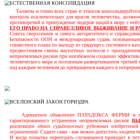
ЕСТЕСТВЕННАЯ КОНСОЛИДАЦИЯ
Таланты и гении всех стран и этносов консолидируйтесь
контроль исключительно для врагов человечества, должн
противоречий и принуждение лидеров наций к миру с ней
ЕГО ПРАВО НА СПРАВЕДЛИВОЕ ВЫЖИВАНИЕ И Р
Совета сверхгениев и самого авторитетного и справедлив
Безопасности ООН и международным судам, основанным н
совместного плана по выходу из грядущего системного кат
предвестником смены магнитных полюсов с пропаданием 
неприемлемых рисков при неизбежном создании эффективн
человеческого мира и поэтапным развертыванием третьей
над каждым человеком до превращения каждого в непреры
В
ВСЕЛЕНСКИЙ ЗАКОН ГОРИЗДРА
Адекватное объяснение ПАРАДОКСА ФЕРМИ и планом
гарантированного устранения неприемлемых рисков
В
реализации обоих судьбоносных рубежных изобретени
ограничений.
Судите сами - как можно допустить злодеев 
И когда попытка переиграть случившееся приводит к пет