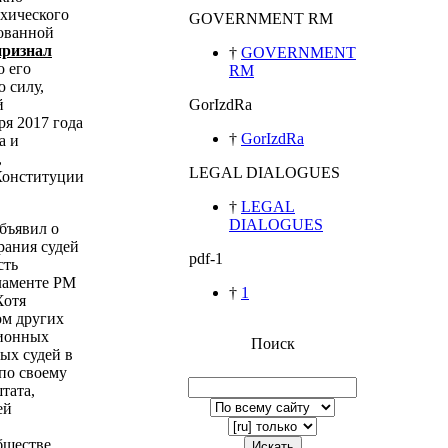
ихического
GOVERNMENT RM
зованной
признал
†
GOVERNMENT
о его
RM
 силу,
й
GorIzdRa
ря 2017 года
†
GorIzdRa
а и
,
LEGAL DIALOGUES
Конституции
†
LEGAL
DIALOGUES
бъявил о
рания судей
pdf-1
сть
ламенте РМ
†
1
Хотя
ом других
ционных
Поиск
ых судей в
по своему
тата,
ей
бществе
Искать