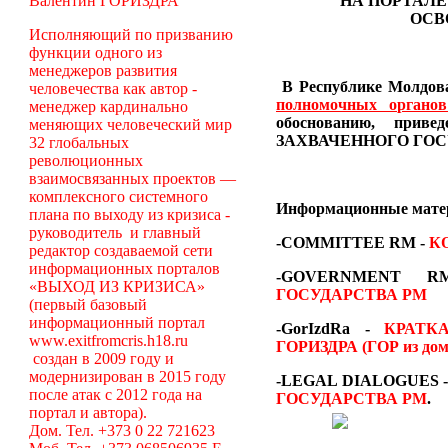
Валентин ГОРИЗДРА
НА ПОРТАЛЕ
ОСВ
Исполняющий по призванию
функции одного из
менеджеров развития
В Республике Молдова
человечества как автор -
полномочных органо
менеджер кардинально
обоснованию, пр
меняющих человеческий мир
ЗАХВАЧЕННОГО ГОС
32 глобальных
революционных
взаимосвязанных проектов —
комплексного системного
Информационные мат
плана по выходу из кризиса -
руководитель и главный
-COMMITTEE RM
-
К
редактор создаваемой сети
информационных порталов
-GOVERNMENT
«ВЫХОД ИЗ КРИЗИСА»
ГОСУДАРСТВА РМ
(первый базовый
информационный портал
-GorIzdRa -
КРАТК
www.exitfromcris.h18.ru
ГОРИЗДРА (ГОР из дом
создан в 2009 году и
модернизирован в 2015 году
-LEGAL DIALOGUES 
после атак с 2012 года на
ГОСУДАРСТВА РМ
.
портал и автора).
Дом. Тел. +373 0 22 721623