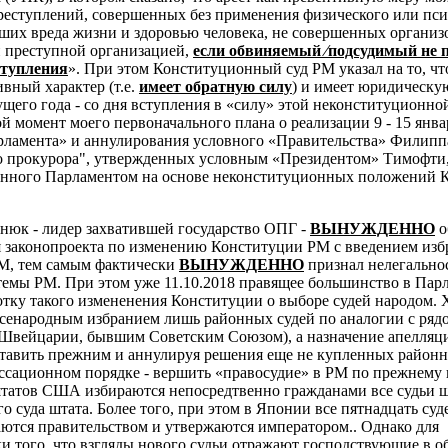
преступлений, совершенных без применения физического или пс
ших вреда жизни и здоровью человека, не совершенных органи
 преступной организацией,
если обвиняемый ⁄подсудимый не 
ступления
». При этом Конституционный суд РМ указал на то, чт
вный характер (т.е.
имеет обратную силу
) и имеет юридическую
кущего года - со дня вступления в «силу» этой неконституционно
й момент моего первоначального плана о реализации 9 - 15 янва
рламента» и аннулирования условного «Правительства» Филипп
о прокурора", утвержденных условным «Президентом» Тимофти
анного Парламентом на основе неконституционных положений 
тнюк - лидер захватившей государство ОПГ -
ВЫНУЖДЕННО
о
 законопроекта по изменению Конституции РМ с введением изб
М, тем самым фактически
ВЫНУЖДЕННО
признал нелегально
емы РМ. При этом уже 11.10.2018 правящее большинство в Пар
отку такого измененения Конституции о выборе судей народом. 
всенародным избранием лишь районных судей по аналогии с ряд
 Швейцарии, бывшим Советским Союзом), а назначение апелля
ставить прежним и аннулируя решения еще не купленных районн
ссационном порядке - вершить «правосудие» в РМ по прежнему 
 штатов США избираются непосредтвенно гражданами все судьи ш
о суда штата. Более того, при этом в
Японии все пятнадцать суд
ются правительством и утвержаются императором.. Однако для
и того, что взгляды нового судьи отражают господствующие в о