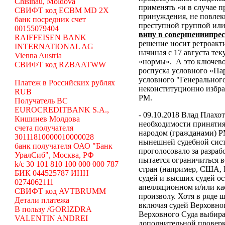
Chisinau, Moldova
применять «и в случае 
СВИФТ код ECBM MD 2X
принуждения, не повлек
банк посредник счет
преступной группой или
00155079404
вину в совершениипре
RAIFFEISEN BANK
решение носит ретроакти
INTERNATIONAL AG
начиная с 17 августа те
Vienna Austria
«нормы».
А это ключево
СВИФТ код RZBAATWW
роспуска условного «Па
условного "Генеральног
Платеж в Российских рублях
неконституционно избр
RUB
РМ.
Получатель BC
EUROCREDITBANK S.A.,
- 09.10.2018 Влад Плахо
Кишинев Молдова
необходимости принятия
счета получателя
народом (гражданами) Р
30111810000010000028
нынешней судебной сист
банк получателя ОАО "Банк
проголосовало за разраб
УралСиб", Москва, РФ
пытается ограничиться 
k/c 30 101 810 100 000 000 787
стран (например, США,
БИК 044525787 ИНН
судей и высших судей о
0274062111
апелляционном и/или ка
СВИФТ код AVTBRUMM
произволу. Хотя в ряде
Детали платежа
включая судей Верховног
В пользу /GORIZDRA
Верховного Суда выбира
VALENTIN ANDREI
дополнительной проверк