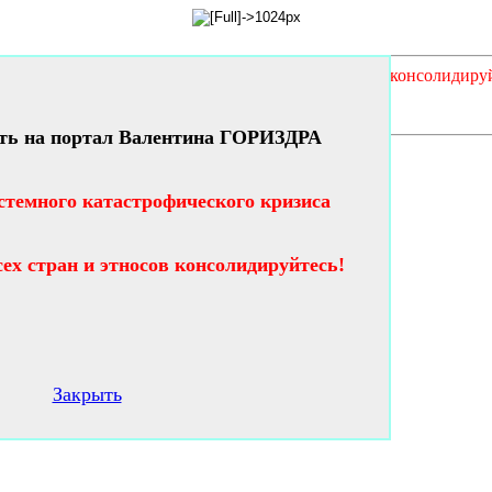
кого кризиса таланты и гении всех стран и этносов консолидиру
ть на портал Валентина ГОРИЗДРА
стемного катастрофического кризиса
сех стран и этносов консолидируйтесь!
Закрыть