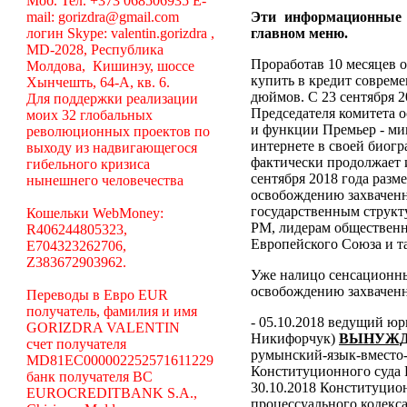
Моб. Тел. +373 068506935 E-
mail: gorizdra@gmail.com
Эти информационные
логин Skype: valentin.gorizdra ,
главном меню.
MD-2028, Республика
Проработав 10 месяцев о
Молдова, Кишинэу, шоссе
купить в кредит соврем
Хынчешть, 64-А, кв. 6.
дюймов. С 23 сентября 2
Для поддержки реализации
Председателя комитета 
моих 32 глобальных
и функции Премьер - ми
революционных проектов по
интернете в своей биогр
выходу из надвигающегося
фактически продолжает 
гибельного кризиса
сентября 2018 года разм
нынешнего человечества
освобождению захваченн
государственным структ
Кошельки WebMoney:
РМ, лидерам общественн
R406244805323,
Европейского Союза и та
E704323262706,
Z383672903962.
Уже налицо сенсационн
освобождению захваченн
Переводы в Евро EUR
получатель, фамилия и имя
- 05.10.2018 ведущий ю
GORIZDRA VALENTIN
Никифорчук)
ВЫНУЖД
счет получателя
румынский-язык-вместо-
MD81EC000002252571611229
Конституционного суда
банк получателя BC
30.10.2018 Конституцио
EUROCREDITBANK S.A.,
процессуального кодекса