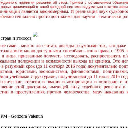
ужденного принятия решения об этом. Причем с оставлением объекти
новых цивилизаций в такой звездной системе задуматься о катастроф
илизаций является закономерным. И реализация двух судьбон
бежно гениально просто достижима для научно - технически р
 стран и этносов
ами - можно ли считать дважды разумными тех, кто даже н
остраняемым мною доступными способами основ права с 1995 го
ры и лица, призванные получать, исследовать, распространять
льном положении и возможности выхода из кризиса. Это непр
я в разумный срок (до 11 октября 2016 года) документально по
тами, юристами, экономистами, финансистами, политиками,
и/или учебными структурами, получившими до 11 июля 2016 год
гогические степени и звания и авторизации и лицензии и и
ушение этой доктрины, имеющей силу судебного решения и 
стии в преступлениях против человечества, меру наказания
 Gorizdra Valentin