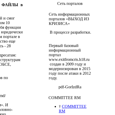
Сеть порталов
ку ФАЙЛЫ в
Сеть информационных
й и смог
порталов «ВЫХОД ИЗ
ном 10
КРИЗИСА»
себя функции
а юридически
В процессе разработки.
м портале в
ьство еще
Первый базовый
ь - 28
информационный
портал
дресатам:
www.exitfromcris.h18.ru
 структурам
создан в 2009 году и
 ОБСЕ,
модернизирован в 2015
году после атаки в 2012
в по
году.
pdf-GorIzdRa
.md/
COMMITTEE RM
м».
И
†
COMMITTEE
оловно-
RM
ожно