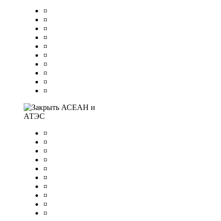
¤
¤
¤
¤
¤
¤
¤
¤
¤
¤
АСЕАН и
АТЭС
¤
¤
¤
¤
¤
¤
¤
¤
¤
¤