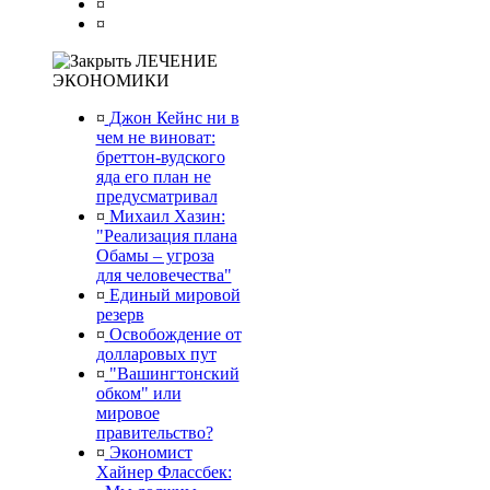
¤
¤
ЛЕЧЕНИЕ
ЭКОНОМИКИ
¤
Джон Кейнс ни в
чем не виноват:
бреттон-вудского
яда его план не
предусматривал
¤
Михаил Хазин:
"Реализация плана
Обамы – угроза
для человечества"
¤
Единый мировой
резерв
¤
Освобождение от
долларовых пут
¤
"Вашингтонский
обком" или
мировое
правительство?
¤
Экономист
Хайнер Флассбек: