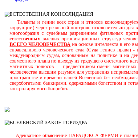
ЕСТЕСТВЕННАЯ КОНСОЛИДАЦИЯ
Таланты и гении всех стран и этносов консолидируйте
коррупции) через реальный контроль исключительно для 
многообразия с судебным разрешением фатальных прот
естественных
высших организационных структур челове
ВСЕГО ЧЕЛОВЕЧЕСТВА
на основе интеллекта в его в
справедливого человеческого суда (Суда гениев права) 
международным судам, основанным на политике и на день
совместного плана по выходу из грядущего системного ката
магнитных полюсов — предвестником смены магнитных п
человечества высшим разумом для устранения неприемлем
пространстве и времени нашей Вселенной без необходимы
сверхбогатыми банкирами, одержимыми богатством и тота
контролируемого биоробота.
В
ВСЕЛЕНСКИЙ ЗАКОН ГОРИЗДРА
Адекватное объяснение ПАРАДОКСА ФЕРМИ и планомерно