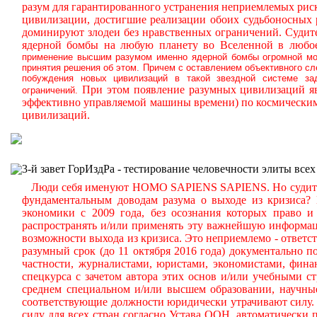
разум для гарантированного устранения неприемлемых ри
цивилизации, достигшие реализации обоих судьбоносных
доминируют злодеи без нравственных ограничений.
Судите
ядерной бомбы на любую планету во Вселенной в любое
применение высшим разумом именно ядерной бомбы огромной мощ
принятия решения об этом. Причем с оставлением объективного с
побуждения новых цивилизаций в такой звездной системе за
При этом появление разумных цивилизаций яв
ограничений.
эффективно управляемой машины времени) по космическим
цивилизаций.
3-й завет ГорИздРа - тестирование человечности элиты всех
Люди себя именуют HOMO SAPIENS SAPIENS. Но судите сам
фундаментальным доводам разума о выходе из кризиса?
экономики с 2009 года, без осознания которых право и 
распространять и/или применять эту важнейшую информа
возможности выхода из кризиса. Это неприемлемо - ответст
разумный срок (до 11 октября 2016 года) документально
частности, журналистами, юристами, экономистами, фина
спецкурса с зачетом автора этих основ и/или учебными с
среднем специальном и/или высшем образовании, научные
соответствующие должности юридически утрачивают силу. 
силу для всех стран согласно Устава ООН, автоматически 