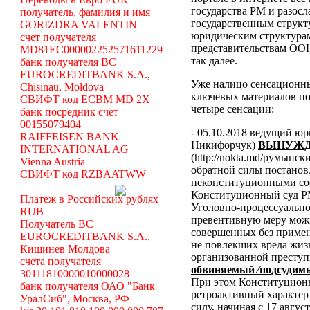
государства РМ и разосл
получатель, фамилия и имя
государственным структ
GORIZDRA VALENTIN
юридическим структура
счет получателя
представительствам ООН
MD81EC000002252571611229
так далее.
банк получателя BC
EUROCREDITBANK S.A.,
Уже налицо сенсационн
Chisinau, Moldova
ключевых материалов по
СВИФТ код ECBM MD 2X
четыре сенсации:
банк посредник счет
00155079404
- 05.10.2018 ведущий ю
RAIFFEISEN BANK
Никифорчук)
ВЫНУЖД
INTERNATIONAL AG
(http://nokta.md/румынс
Vienna Austria
обратной силы постано
СВИФТ код RZBAATWW
неконституционными со
Конституционный суд Р
Платеж в Российских рублях
Уголовно-процессуальног
RUB
превентивную меру можн
Получатель BC
совершенных без примен
EUROCREDITBANK S.A.,
не повлекших вреда жиз
Кишинев Молдова
организованной преступ
счета получателя
обвиняемый ⁄подсудимы
30111810000010000028
При этом Конституционн
банк получателя ОАО "Банк
ретроактивный характер 
УралСиб", Москва, РФ
силу, начиная с 17 авгус