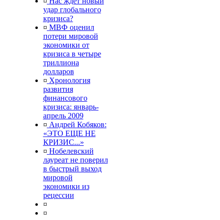
¤
Нас ждет новый
удар глобального
кризиса?
¤
МВФ оценил
потери мировой
экономики от
кризиса в четыре
триллиона
долларов
¤
Хронология
развития
финансового
кризиса: январь-
апрель 2009
¤
Андрей Кобяков:
«ЭТО ЕЩЕ НЕ
КРИЗИС...»
¤
Нобелевский
лауреат не поверил
в быстрый выход
мировой
экономики из
рецессии
¤
¤