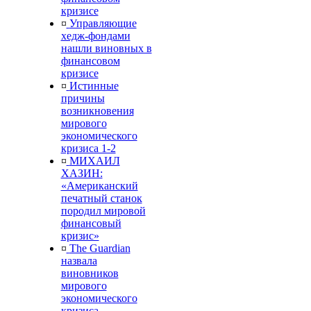
кризисе
¤
Управляющие
хедж-фондами
нашли виновных в
финансовом
кризисе
¤
Истинные
причины
возникновения
мирового
экономического
кризиса 1-2
¤
МИХАИЛ
ХАЗИН:
«Американский
печатный станок
породил мировой
финансовый
кризис»
¤
The Guardian
назвала
виновников
мирового
экономического
кризиса