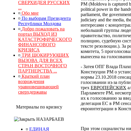
СВЕРХИДЕЯ РУССКИХ
РМ (Moldova is captured by
...
political power in the hand
¤
Обо мне
parliament, the government, 
¤
По выборам Президента
judiciary and the media, 
Республики Молдова
интересами с концентра
¤
Добро пожаловать на
небольшой группы людей
портал ВЫХОД ИЗ
правительство, политич
КАТАСТРОФИЧЕСКОГО
полицию, судебную сист
ФИНАНСОВОГО
тексте резолюции.). За
КРИЗИСА
комитета, 5 проголосова
¤
ТРИ ШОКИРУЮЩИХ
вынесена на голосование
ВЫЗОВА ДЛЯ ВСЕХ
СТРАН ВОСТОЧНОГО
- Затея ОПГ Влада Плах
ПАРТНЕРСТВА ...
Констиуции РМ о устано
¤
Краткий план
нормы 23.10.2018 сенса
возрождения
голосовании из-за публи
уравновешивающей
трех
ЕВРОПЕЙСКИХ
ал
сверхдержавы
Парламенте РМ, несмотр
их к голосованию за вв
делегация ЕС в РМ сенс
Материалы по кризису
евроинтеграции в Конс
НАЗАРБАЕВ
При этом социалисты ни
¤
ЕДИНАЯ