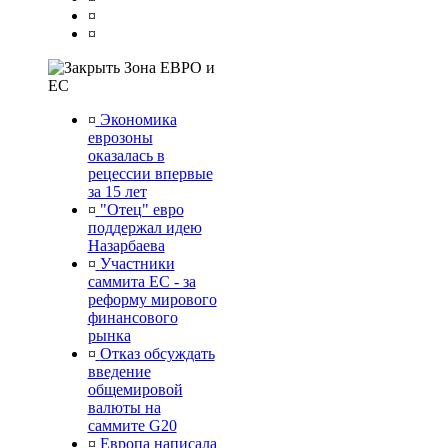
¤
¤
Зона ЕВРО и
ЕС
¤
Экономика
еврозоны
оказалась в
рецессии впервые
за 15 лет
¤
"Отец" евро
поддержал идею
Назарбаева
¤
Участники
саммита ЕС - за
реформу мирового
финансового
рынка
¤
Отказ обсуждать
введение
общемировой
валюты на
саммите G20
¤
Европа написала