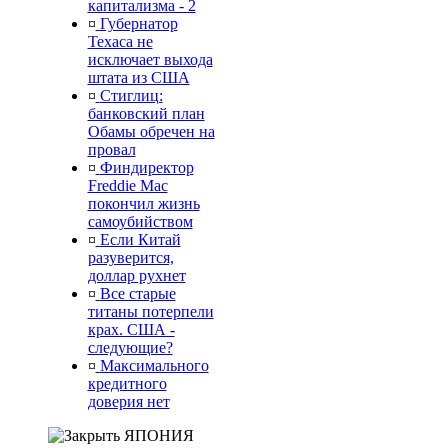
капитализма - 2
¤
Губернатор
Техаса не
исключает выхода
штата из США
¤
Стиглиц:
банковский план
Обамы обречен на
провал
¤
Финдиректор
Freddie Mac
покончил жизнь
самоубийством
¤
Если Китай
разуверится,
доллар рухнет
¤
Все старые
титаны потерпели
крах. США -
следующие?
¤
Максимального
кредитного
доверия нет
ЯПОНИЯ