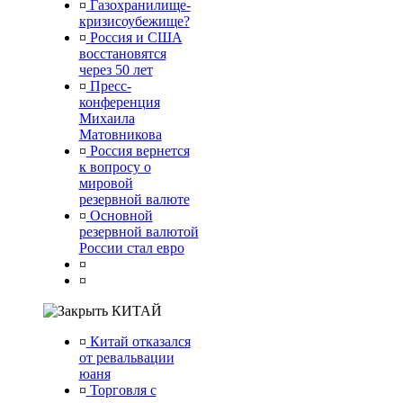
¤
Газохранилище-
кризисоубежище?
¤
Россия и США
восстановятся
через 50 лет
¤
Пресс-
конференция
Михаила
Матовникова
¤
Россия вернется
к вопросу о
мировой
резервной валюте
¤
Основной
резервной валютой
России стал евро
¤
¤
КИТАЙ
¤
Китай отказался
от ревальвации
юаня
¤
Торговля с