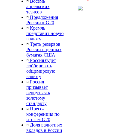
¤
Восемь
апрельских
тезисов
¤
Предложения
России к G20
¤
Кремль
представит новую
валюту
¤
Треть резервов
России в ценных
бумагах США
¤
Россия будет
лоббировать
общемировую
валюту
¤
Россия
призывает
вернуться к
золотому
стандарту
¤
Пресс-
конференция по
итогам G20
¤
Доля валютных
вкладов в России