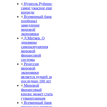
¤
Нуриэль Рубини:
самое ужасное еще
впереди
¤
Всемирный банк
пообещал
замедление
мировой
экономики
¤
Д.Митяев. О
динамике
саморазрушения
мировой
финансовой
системы
¤
Рецессия
мировой
экономики
является худшей за
последние 100 лет
¤
Мировой
финансовый
кризис может стать
гуманитарным
¤
Всемирный банк
предсказал первую