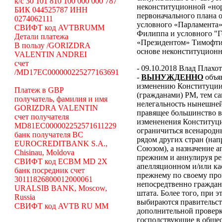
k/c 30 101 810 100 000 000 787
неконституционной «н
БИК 044525787 ИНН
первоначального плана о
0274062111
условного «Парламента»
СВИФТ код AVTBRUMM
Филиппа и условного "Г
Детали платежа
«Президентом» Тимофти
В пользу /GORIZDRA
основе неконституцион
VALENTIN ANDREI
счет
- 09.10.2018 Влад Плахо
/MD17EC000000225277163691
-
ВЫНУЖДЕННО
объя
изменению Конституции 
Платеж в GBP
(гражданами) РМ, тем с
получатель, фамилия и имя
нелегальность нынешней
GORIZDRA VALENTIN
правящее большинство в
счет получателя
измененения Конституци
MD81EC000002252571611229
ограничиться всенародн
банк получателя BC
рядом других стран (н
EUROCREDITBANK S.A.,
Союзом), а назначение 
Chisinau, Moldova
прежним и аннулируя ре
СВИФТ код ECBM MD 2X
апелляционном и/или ка
банк посредник счет
прежнему по своему про
30111826800012000061
непосредтвенно граждана
URALSIB BANK, Moscow,
штата. Более того, при э
Russia
выбираются правительст
СВИФТ код AVTB RU MM
дополнительной проверки
господствующие в общес