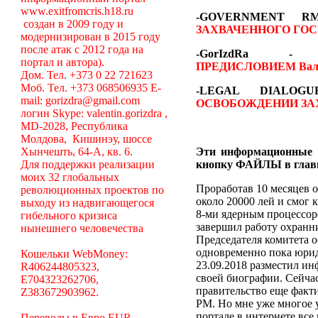
www.exitfromcris.h18.ru
-GOVERNMENT 
создан в 2009 году и
ЗАХВАЧЕННОГО ГОС
модернизирован в 2015 году
после атак с 2012 года на
-GorIzdRa
портал и автора).
ПРЕДИСЛОВИЕМ
Вал
Дом. Тел. +373 0 22 721623
Моб. Тел. +373 068506935 E-
-LEGAL DIALO
mail: gorizdra@gmail.com
ОСВОБОЖДЕНИИ ЗА
логин Skype: valentin.gorizdra ,
MD-2028, Республика
Молдова, Кишинэу, шоссе
Хынчешть, 64-А, кв. 6.
Эти информационные 
Для поддержки реализации
кнопку ФАЙЛЫ в глав
моих 32 глобальных
Проработав 10 месяцев о
революционных проектов по
около 20000 лей и смог 
выходу из надвигающегося
8-ми ядерным процессоро
гибельного кризиса
завершил работу охранни
нынешнего человечества
Председателя комитета 
одновременно пока юрид
Кошельки WebMoney:
23.09.2018 разместил ин
R406244805323,
своей биографии. Сейча
E704323262706,
правительство еще факт
Z383672903962.
РМ. Но мне уже многое у
портале в интернете вс
Переводы в Евро EUR