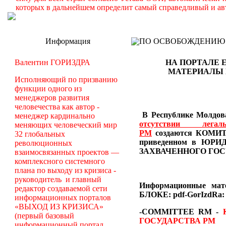
которых в дальнейшем определит самый справедливый и ав
Информация
ПО ОСВОБОЖДЕНИЮ РМ -
Валентин ГОРИЗДРА
НА ПОРТАЛЕ 
МАТЕРИАЛЫ
Исполняющий по призванию
функции одного из
менеджеров развития
человечества как автор -
В Республике Молдова
менеджер кардинально
отсутствии лег
меняющих человеческий мир
РМ
создаются
КОМИТЕ
32 глобальных
приведенном в Ю
революционных
ЗАХВАЧЕННОГО ГОС
взаимосвязанных проектов —
комплексного системного
плана по выходу из кризиса -
руководитель и главный
Информационные ма
редактор создаваемой сети
БЛОКЕ: pdf-GorIzdRa:
информационных порталов
«ВЫХОД ИЗ КРИЗИСА»
-COMMITTEE RM
-
(первый базовый
ГОСУДАРСТВА РМ
информационный портал