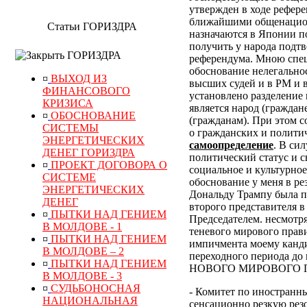
утвержден в ходе рефер
ближайшими общенацион
Статьи ГОРИЗДРА
назначаются в Японии по
получить у народа подт
ГОРИЗДРА
референдума.
Мною специ
обоснование нелегально
¤
ВЫХОД ИЗ
высших судей и в РМ и 
ФИНАНСОВОГО
установлено разделение 
КРИЗИСА
является народ (граждан
¤
ОБОСНОВАНИЕ
(гражданам). При этом 
СИСТЕМЫ
о гражданских и полити
ЭНЕРГЕТИЧЕСКИХ
самоопределение
. В си
ДЕНЕГ ГОРИЗДРА
политический статус и с
¤
ПРОЕКТ ДОГОВОРА О
социальное и культурное
СИСТЕМЕ
обоснование у меня в р
ЭНЕРГЕТИЧЕСКИХ
Дональду Трампу была п
ДЕНЕГ
второго представителя в
¤
ПЫТКИ НАД ГЕНИЕМ
Председателем. несмотр
В МОЛДОВЕ - 1
теневого мирового прави
¤
ПЫТКИ НАД ГЕНИЕМ
импичмента моему канди
В МОЛДОВЕ – 2
переходного периода
¤
ПЫТКИ НАД ГЕНИЕМ
НОВОГО МИРОВОГО ПОР
В МОЛДОВЕ - 3
¤
СУДЬБОНОСНАЯ
- Комитет по иностранн
НАЦИОНАЛЬНАЯ
сенсационно резкую рез