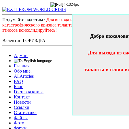
Подумайте над этим :
Для выхода из системного
катастрофического кризиса таланты и гении всех стран и
этносов консолидируйтесь!
Добро пожалова
Валентин ГОРИЗДРА
Для выхода из си
Админ
Главная
таланты и гении в
Обо мне.
AllArticles
FAQ
Блог
Гостевая книга
Контакт
Новости
Ссылки
Статистика
Файлы
Фото
форум