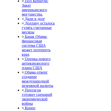
¤
Пол Кеннеди:
Закат
американского
могущества.
¤
Дали в долг
¤
Доллару осталось
гулять считанные
месяцы
¤
Барак Обама:
финансовая
система США
может потерпеть
крах
¤
Оценка нового
антикризисного
плана США
¤
Обама отверг
создание
международной
резервной валюты
¤
Пентагон
готовит сценарий
экономической
войны
¤
Конец