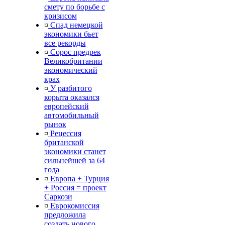
смету по борьбе с
кризисом
¤
Спад немецкой
экономики бьет
все рекорды
¤
Сорос предрек
Великобритании
экономический
крах
¤
У разбитого
корыта оказался
европейский
автомобильный
рынок
¤
Рецессия
британской
экономики станет
сильнейшей за 64
года
¤
Европа + Турция
+ Россия = проект
Саркози
¤
Еврокомиссия
предложила
создать нового