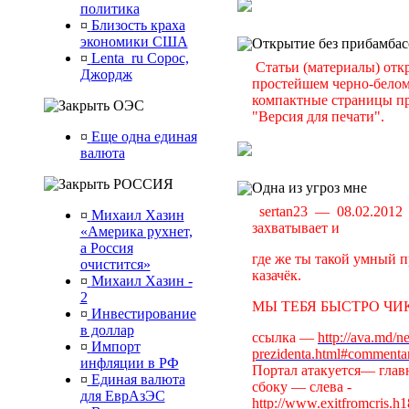
политика
¤
Близость краха
экономики США
Открытие без прибамбас
¤
Lenta_ru Сорос,
Статьи (материалы) отк
Джордж
простейшем черно-белом 
компактные страницы пр
ОЭС
"Версия для печати".
¤
Еще одна единая
валюта
РОССИЯ
Одна из угроз мне
sertan23 — 08.02.201
¤
Михаил Хазин
захватывает и
«Америка рухнет,
а Россия
где же ты такой умный п
очистится»
казачёк.
¤
Михаил Хазин -
2
МЫ ТЕБЯ БЫСТРО ЧИК
¤
Инвестирование
в доллар
ссылка —
http://ava.md/n
¤
Импорт
prezidenta.html#commenta
инфляции в РФ
Портал атакуется— главн
¤
Единая валюта
сбоку — слева -
для ЕврАзЭС
http://www.exitfromcris.h