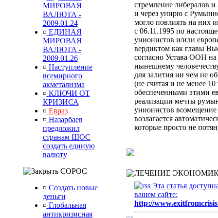
стремление либералов и 
МИРОВАЯ
и через унирю с Румыни
ВАЛЮТА -
могло повлиять на них 
2009.01.24
с 06.11.1995 по настоящ
¤
ЕДИНАЯ
унионистов и/или европ
МИРОВАЯ
вердиктом
как главы Вы
ВАЛЮТА -
согласно Устава ООН
на
2009.01.26
нынешнему человечеств
¤
Наступление
для залития ни чем не 
всемирного
(не считая и не менее 10
акметализма
обеспеченными этими ев
¤
КЛЮЧИ ОТ
реализации мечты румын
КРИЗИСА
унионистов возмещени
¤
Евраз
возлагается автоматиче
¤
Назарбаев
которые просто не потя
предложил
странам ШОС
создать единую
валюту
СОРОС
ЛЕЧЕНИЕ ЭКОНОМИК
Эта статья доступн
¤
Создать новые
вашем сайте:
деньги
http://www.exitfromcrisis
¤
Глобальная
антикризисная