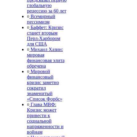
глобальную
рецессию за 60 лет
¤
Всемирный
пессимизм
¤
Баффет: Кризис
станет вторым
Перл-Харбором
для США
¤
Михаил Хазин:
мировая
финансовая элита
обречена
¤
Мировой
финансовый
кризис заметно
сократил
знаменитый
«Список Форбс»
¤
Глава МВФ:
Кризис может
привести к
социальной
напряженности и
войнам