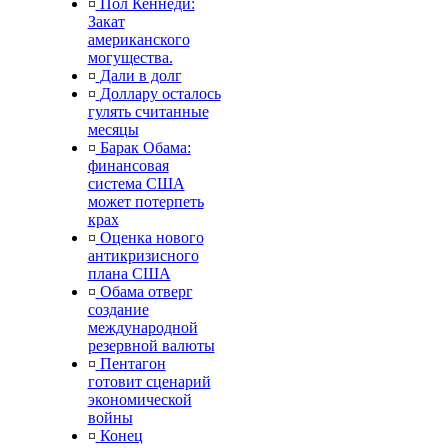
¤
Пол Кеннеди:
Закат
американского
могущества.
¤
Дали в долг
¤
Доллару осталось
гулять считанные
месяцы
¤
Барак Обама:
финансовая
система США
может потерпеть
крах
¤
Оценка нового
антикризисного
плана США
¤
Обама отверг
создание
международной
резервной валюты
¤
Пентагон
готовит сценарий
экономической
войны
¤
Конец