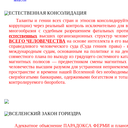
ЕСТЕСТВЕННАЯ КОНСОЛИДАЦИЯ
Таланты и гении всех стран и этносов консолидируйте
коррупции) через реальный контроль исключительно для 
многообразия с судебным разрешением фатальных прот
естественных
высших организационных структур челове
ВСЕГО ЧЕЛОВЕЧЕСТВА
на основе интеллекта в его в
справедливого человеческого суда (Суда гениев права) 
международным судам, основанным на политике и на день
совместного плана по выходу из грядущего системного ката
магнитных полюсов — предвестником смены магнитных п
человечества высшим разумом для устранения неприемлем
пространстве и времени нашей Вселенной без необходимы
сверхбогатыми банкирами, одержимыми богатством и тота
контролируемого биоробота.
В
ВСЕЛЕНСКИЙ ЗАКОН ГОРИЗДРА
Адекватное объяснение ПАРАДОКСА ФЕРМИ и планомерно