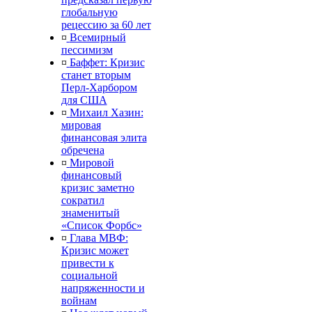
глобальную
рецессию за 60 лет
¤
Всемирный
пессимизм
¤
Баффет: Кризис
станет вторым
Перл-Харбором
для США
¤
Михаил Хазин:
мировая
финансовая элита
обречена
¤
Мировой
финансовый
кризис заметно
сократил
знаменитый
«Список Форбс»
¤
Глава МВФ:
Кризис может
привести к
социальной
напряженности и
войнам