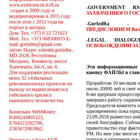
www.exitfromcris.h18.ru
-GOVERNMENT 
создан в 2009 году и
ЗАХВАЧЕННОГО ГОС
модернизирован в 2015 году
после атак с 2012 года на
-GorIzdRa
портал и автора).
ПРЕДИСЛОВИЕМ
Вал
Дом. Тел. +373 0 22 721623
Моб. Тел. +373 068506935 E-
-LEGAL DIALO
mail: gorizdra@gmail.com
ОСВОБОЖДЕНИИ ЗА
логин Skype: valentin.gorizdra ,
MD-2028, Республика
Молдова, Кишинэу, шоссе
Хынчешть, 64-А, кв. 6.
Эти информационные 
Для поддержки реализации
кнопку ФАЙЛЫ в глав
моих 32 глобальных
Проработав 10 месяцев о
революционных проектов по
около 20000 лей и смог 
выходу из надвигающегося
8-ми ядерным процессоро
гибельного кризиса
завершил работу охранни
нынешнего человечества
Председателя комитета 
одновременно пока юрид
Кошельки WebMoney:
23.09.2018 разместил ин
R406244805323,
своей биографии. Сейча
E704323262706,
правительство еще факт
Z383672903962.
РМ. Но мне уже многое у
портале в интернете вс
Переводы в Евро EUR