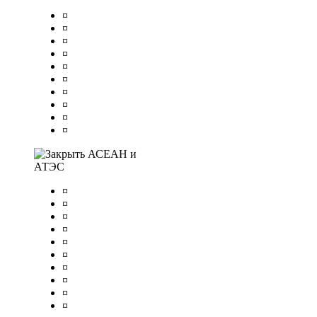
¤
¤
¤
¤
¤
¤
¤
¤
¤
¤
АСЕАН и
АТЭС
¤
¤
¤
¤
¤
¤
¤
¤
¤
¤