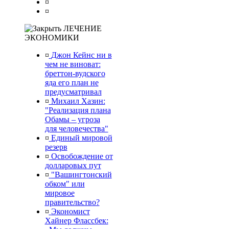
¤
¤
ЛЕЧЕНИЕ
ЭКОНОМИКИ
¤
Джон Кейнс ни в
чем не виноват:
бреттон-вудского
яда его план не
предусматривал
¤
Михаил Хазин:
"Реализация плана
Обамы – угроза
для человечества"
¤
Единый мировой
резерв
¤
Освобождение от
долларовых пут
¤
"Вашингтонский
обком" или
мировое
правительство?
¤
Экономист
Хайнер Флассбек: