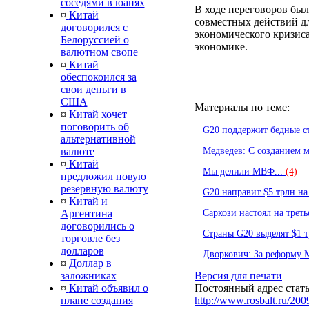
соседями в юанях
В ходе переговоров бы
¤
Китай
совместных действий д
договорился с
экономического кризиса
Белоруссией о
экономике.
валютном свопе
¤
Китай
обеспокоился за
свои деньги в
США
Материалы по теме:
¤
Китай хочет
поговорить об
G20 поддержит бедные с
альтернативной
Медведев: С созданием
валюте
¤
Китай
Мы делили МВФ...
(4)
предложил новую
резервную валюту
G20 направит $5 трлн н
¤
Китай и
Саркози настоял на трет
Аргентина
договорились о
Страны G20 выделят $1 т
торговле без
долларов
Дворкович: За реформу 
¤
Доллар в
Версия для печати
заложниках
Постоянный адрес стать
¤
Китай объявил о
http://www.rosbalt.ru/20
плане создания