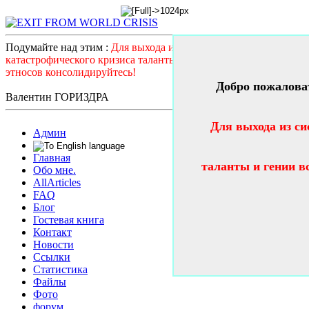
Подумайте над этим :
Для выхода из системного
катастрофического кризиса таланты и гении всех стран и
этносов консолидируйтесь!
Добро пожалова
Валентин ГОРИЗДРА
Для выхода из си
Админ
Главная
таланты и гении в
Обо мне.
AllArticles
FAQ
Блог
Гостевая книга
Контакт
Новости
Ссылки
Статистика
Файлы
Фото
форум