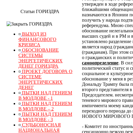
утвержден в ходе рефер
ближайшими общенацион
Статьи ГОРИЗДРА
назначаются в Японии по
получить у народа подт
ГОРИЗДРА
референдума.
Мною специ
обоснование нелегально
¤
ВЫХОД ИЗ
высших судей и в РМ и 
ФИНАНСОВОГО
установлено разделение 
КРИЗИСА
является народ (граждан
¤
ОБОСНОВАНИЕ
(гражданам). При этом 
СИСТЕМЫ
о гражданских и полити
ЭНЕРГЕТИЧЕСКИХ
самоопределение
. В си
ДЕНЕГ ГОРИЗДРА
политический статус и с
¤
ПРОЕКТ ДОГОВОРА О
социальное и культурное
СИСТЕМЕ
обоснование у меня в р
ЭНЕРГЕТИЧЕСКИХ
Дональду Трампу была п
ДЕНЕГ
второго представителя в
¤
ПЫТКИ НАД ГЕНИЕМ
Председателем. несмотр
В МОЛДОВЕ - 1
теневого мирового прави
¤
ПЫТКИ НАД ГЕНИЕМ
импичмента моему канди
В МОЛДОВЕ – 2
переходного периода
¤
ПЫТКИ НАД ГЕНИЕМ
НОВОГО МИРОВОГО ПОР
В МОЛДОВЕ - 3
¤
СУДЬБОНОСНАЯ
- Комитет по иностранн
НАЦИОНАЛЬНАЯ
сенсационно резкую рез