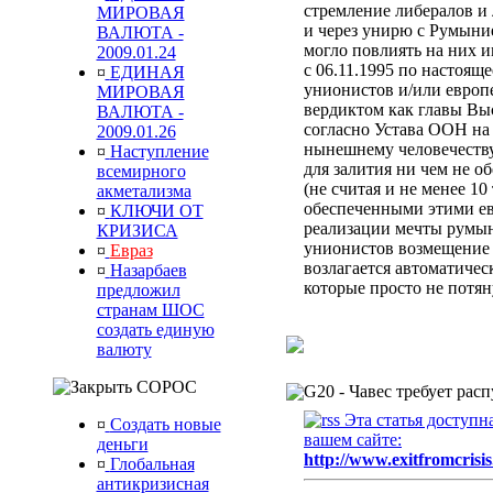
стремление либералов и 
МИРОВАЯ
и через унирю с Румыни
ВАЛЮТА -
могло повлиять на них 
2009.01.24
с 06.11.1995 по настоящ
¤
ЕДИНАЯ
унионистов и/или европ
МИРОВАЯ
вердиктом
как главы Вы
ВАЛЮТА -
согласно Устава ООН
на
2009.01.26
нынешнему человечеств
¤
Наступление
для залития ни чем не 
всемирного
(не считая и не менее 10
акметализма
обеспеченными этими ев
¤
КЛЮЧИ ОТ
реализации мечты румын
КРИЗИСА
унионистов возмещени
¤
Евраз
возлагается автоматиче
¤
Назарбаев
которые просто не потя
предложил
странам ШОС
создать единую
валюту
СОРОС
G20 -
Чавес требует ра
Эта статья доступн
¤
Создать новые
вашем сайте:
деньги
http://www.exitfromcrisis
¤
Глобальная
антикризисная