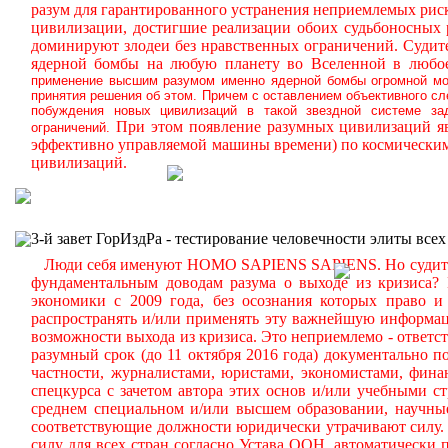
разум для гарантированного устранения неприемлемых ри
цивилизации, достигшие реализации обоих судьбоносных
доминируют злодеи без нравственных ограничений.
Судите
ядерной бомбы на любую планету во Вселенной в любое
применение высшим разумом именно ядерной бомбы огромной мощ
принятия решения об этом. Причем с оставлением объективного с
побуждения новых цивилизаций в такой звездной системе за
При этом появление разумных цивилизаций яв
ограничений.
эффективно управляемой машины времени) по космическим
цивилизаций.
3-й завет ГорИздРа - тестирование человечности элиты всех
Люди себя именуют HOMO SAPIENS SAPIENS. Но судите сам
фундаментальным доводам разума о выходе из кризиса?
экономики с 2009 года, без осознания которых право и 
распространять и/или применять эту важнейшую информа
возможности выхода из кризиса. Это неприемлемо - ответст
разумный срок (до 11 октября 2016 года) документально
частности, журналистами, юристами, экономистами, фина
спецкурса с зачетом автора этих основ и/или учебными с
среднем специальном и/или высшем образовании, научные
соответствующие должности юридически утрачивают силу. 
силу для всех стран согласно Устава ООН, автоматически 