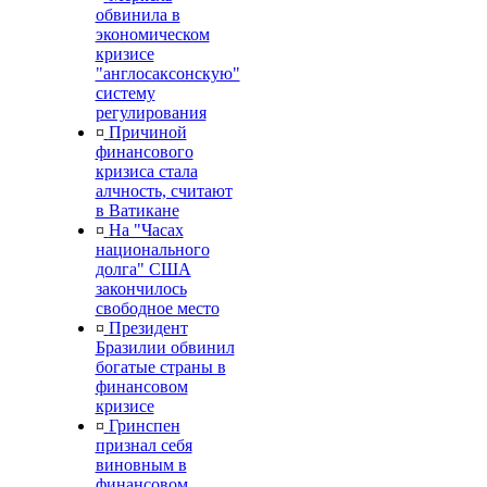
обвинила в
экономическом
кризисе
"англосаксонскую"
систему
регулирования
¤
Причиной
финансового
кризиса стала
алчность, считают
в Ватикане
¤
На "Часах
национального
долга" США
закончилось
свободное место
¤
Президент
Бразилии обвинил
богатые страны в
финансовом
кризисе
¤
Гринспен
признал себя
виновным в
финансовом