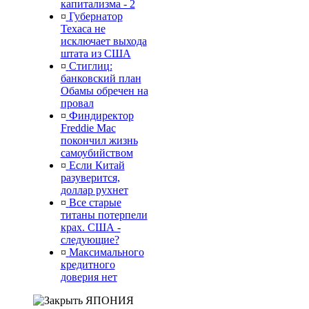
капитализма - 2
¤
Губернатор
Техаса не
исключает выхода
штата из США
¤
Стиглиц:
банковский план
Обамы обречен на
провал
¤
Финдиректор
Freddie Mac
покончил жизнь
самоубийством
¤
Если Китай
разуверится,
доллар рухнет
¤
Все старые
титаны потерпели
крах. США -
следующие?
¤
Максимального
кредитного
доверия нет
ЯПОНИЯ