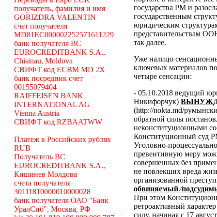
государства РМ и разосл
получатель, фамилия и имя
государственным структ
GORIZDRA VALENTIN
юридическим структура
счет получателя
представительствам ООН
MD81EC000002252571611229
так далее.
банк получателя BC
EUROCREDITBANK S.A.,
Уже налицо сенсационн
Chisinau, Moldova
ключевых материалов по
СВИФТ код ECBM MD 2X
четыре сенсации:
банк посредник счет
00155079404
- 05.10.2018 ведущий ю
RAIFFEISEN BANK
Никифорчук)
ВЫНУЖД
INTERNATIONAL AG
(http://nokta.md/румынс
Vienna Austria
обратной силы постано
СВИФТ код RZBAATWW
неконституционными со
Конституционный суд Р
Платеж в Российских рублях
Уголовно-процессуальног
RUB
превентивную меру можн
Получатель BC
совершенных без примен
EUROCREDITBANK S.A.,
не повлекших вреда жиз
Кишинев Молдова
организованной преступ
счета получателя
обвиняемый ⁄подсудимы
30111810000010000028
При этом Конституционн
банк получателя ОАО "Банк
ретроактивный характер 
УралСиб", Москва, РФ
силу, начиная с 17 авгус