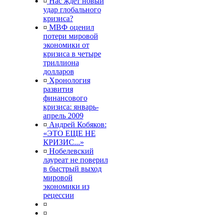
¤
Нас ждет новый
удар глобального
кризиса?
¤
МВФ оценил
потери мировой
экономики от
кризиса в четыре
триллиона
долларов
¤
Хронология
развития
финансового
кризиса: январь-
апрель 2009
¤
Андрей Кобяков:
«ЭТО ЕЩЕ НЕ
КРИЗИС...»
¤
Нобелевский
лауреат не поверил
в быстрый выход
мировой
экономики из
рецессии
¤
¤