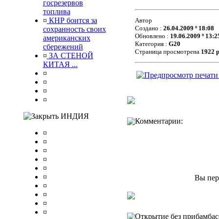
госрезервов
топлива
¤
КНР боится за
Автор
Создано :
26.04.2009 º 18:08
сохранность своих
Обновлено :
19.06.2009 º 13:2
американских
Категория :
G20
сбережений
Страница просмотрена
1922 
¤
ЗА СТЕНОЙ
КИТАЯ ...
¤
¤
¤
¤
ИНДИЯ
Комментарии:
¤
¤
¤
¤
¤
¤
Вы пер
¤
¤
¤
¤
Открытие без прибамбас