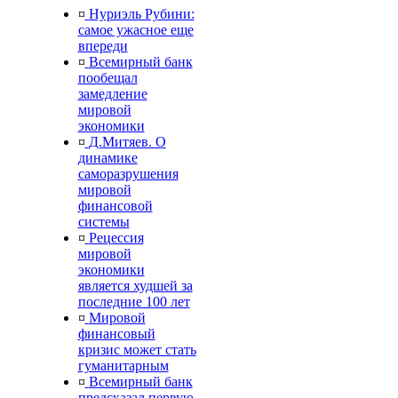
¤
Нуриэль Рубини:
самое ужасное еще
впереди
¤
Всемирный банк
пообещал
замедление
мировой
экономики
¤
Д.Митяев. О
динамике
саморазрушения
мировой
финансовой
системы
¤
Рецессия
мировой
экономики
является худшей за
последние 100 лет
¤
Мировой
финансовый
кризис может стать
гуманитарным
¤
Всемирный банк
предсказал первую