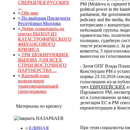
СВЕРХИДЕЯ РУССКИХ
РМ (Moldova is captured by
...
political power in the hand
¤
Обо мне
parliament, the government, 
¤
По выборам Президента
judiciary and the media, 
Республики Молдова
интересами с концентра
¤
Добро пожаловать на
небольшой группы людей
портал ВЫХОД ИЗ
правительство, политич
КАТАСТРОФИЧЕСКОГО
полицию, судебную сист
ФИНАНСОВОГО
тексте резолюции.). За
КРИЗИСА
комитета, 5 проголосова
¤
ТРИ ШОКИРУЮЩИХ
вынесена на голосование
ВЫЗОВА ДЛЯ ВСЕХ
СТРАН ВОСТОЧНОГО
- Затея ОПГ Влада Плах
ПАРТНЕРСТВА ...
Констиуции РМ о устано
¤
Краткий план
нормы 23.10.2018 сенса
возрождения
голосовании из-за публи
уравновешивающей
трех
ЕВРОПЕЙСКИХ
ал
сверхдержавы
Парламенте РМ, несмотр
их к голосованию за вв
делегация ЕС в РМ сенс
Материалы по кризису
евроинтеграции в Конс
НАЗАРБАЕВ
При этом социалисты ни
¤
ЕДИНАЯ