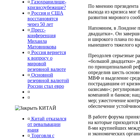
¤
Газохранилище-
По мнению президента 
кризисоубежище?
выхода из кризиса мог 
¤
Россия и США
развития мирового сооб
восстановятся
через 50 лет
Напомним, в Лондоне 
¤
Пресс-
двадцатки». Он заверш
конференция
и широкого плана по в
Михаила
нынешнего тяжелого кр
Матовникова
¤
Россия вернется
Преодолев серьезные ра
к вопросу о
«большой двадцатки» д
мировой
по принципиальной ре
резервной валюте
определив шесть основ
¤
Основной
МВФ и выделение средс
резервной валютой
пострадавшим от кризис
России стал евро
оазисами»; регулирова
¤
компаний и банков; на
¤
мер; ужесточение конт
обеспечение устойчиво
КИТАЙ
В работе форума принял
¤
Китай отказался
на которые приходится
от ревальвации
8-ми крупнейших межд
юаня
и экономических орган
¤
Торговля с