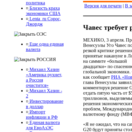
политика
Версия для печати
|
В з
¤
Близость краха
экономики США
¤
Lenta_ru Сорос,
Джордж
Чавес требует
ОЭС
МЕХИКО, 3 апреля. Пр
¤
Еще одна единая
Венесуэлы Уго Чавес п
валюта
резкой критике решения
принятые накануне в Л
РОССИЯ
на саммите «большой
двадцатки» по спасени
¤
Михаил Хазин
глобальной экономики. 
«Америка рухнет,
как сообщает
РИА «Нов
а Россия
глава Венесуэлы заявил
очистится»
комментируя решение 
¤
Михаил Хазин -
отдать пятую часть от $
2
триллионов, выделяемы
¤
Инвестирование
решения экономически
в доллар
проблем, Международн
¤
Импорт
валютному фонду (МВФ
инфляции в РФ
¤
Единая валюта
«Я не ожидал, что на с
для ЕврАзЭС
G20 будут приняты сто