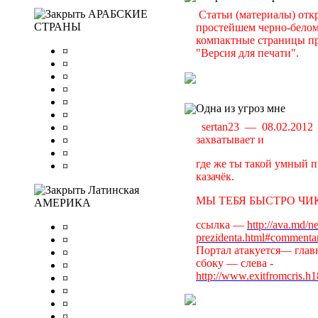
АРАБСКИЕ
Статьи (материалы) отк
СТРАНЫ
простейшем черно-белом 
компактные страницы пр
¤
"Версия для печати".
¤
¤
¤
¤
Одна из угроз мне
¤
sertan23 — 08.02.201
¤
захватывает и
¤
¤
где же ты такой умный п
¤
казачёк.
Латинская
МЫ ТЕБЯ БЫСТРО ЧИК
АМЕРИКА
ссылка —
http://ava.md/n
¤
prezidenta.html#commenta
¤
Портал атакуется— главн
¤
сбоку — слева -
¤
http://www.exitfromcris.h
¤
¤
¤
¤