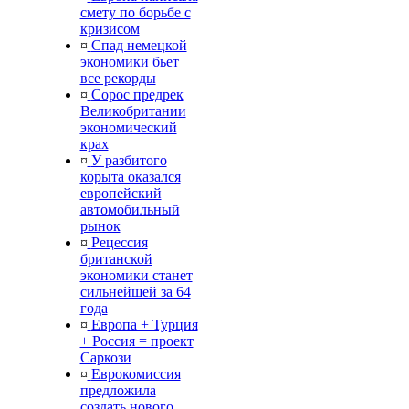
смету по борьбе с
кризисом
¤
Спад немецкой
экономики бьет
все рекорды
¤
Сорос предрек
Великобритании
экономический
крах
¤
У разбитого
корыта оказался
европейский
автомобильный
рынок
¤
Рецессия
британской
экономики станет
сильнейшей за 64
года
¤
Европа + Турция
+ Россия = проект
Саркози
¤
Еврокомиссия
предложила
создать нового