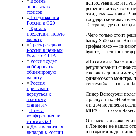
¤
Восемь
непродуманные и глуп
апрельских
решения, хотя, что от н
тезисов
ожидать», — заявил Ча
¤
Предложения
государственному телека
России к G20
Тегерана, где он наход
¤
Кремль
представит новую
«Чего только стоит ре
валюту
банку $500 млрд. Это то
¤
Треть резервов
грифам мясо — никакого
России в ценных
будет», — считает лиде
бумагах США
¤
Россия будет
«На саммите было много
лоббировать
регулировании финансов
общемировую
так как надо понимать,
валюту
финансового монстра, 
¤
Россия
системой», — сказал Ча
призывает
Лидер Венесуэлы полаг
вернуться к
а распустить. «Необход
золотому
я и другие лидеры разл
стандарту
МВФ», — сказал Чавес.
¤
Пресс-
конференция по
Он высказал сожаления в
итогам G20
в Лондоне не нашло от
¤
Доля валютных
о создании наднациона
вкладов в России