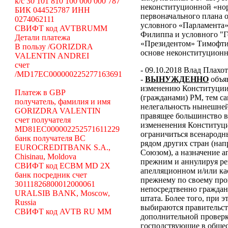
k/c 30 101 810 100 000 000 787
неконституционной «н
БИК 044525787 ИНН
первоначального плана о
0274062111
условного «Парламента»
СВИФТ код AVTBRUMM
Филиппа и условного "Г
Детали платежа
«Президентом» Тимофти
В пользу /GORIZDRA
основе неконституцион
VALENTIN ANDREI
счет
- 09.10.2018 Влад Плахо
/MD17EC000000225277163691
-
ВЫНУЖДЕННО
объя
изменению Конституции 
Платеж в GBP
(гражданами) РМ, тем с
получатель, фамилия и имя
нелегальность нынешней
GORIZDRA VALENTIN
правящее большинство в
счет получателя
измененения Конституци
MD81EC000002252571611229
ограничиться всенародн
банк получателя BC
рядом других стран (н
EUROCREDITBANK S.A.,
Союзом), а назначение 
Chisinau, Moldova
прежним и аннулируя ре
СВИФТ код ECBM MD 2X
апелляционном и/или ка
банк посредник счет
прежнему по своему про
30111826800012000061
непосредтвенно граждана
URALSIB BANK, Moscow,
штата. Более того, при э
Russia
выбираются правительст
СВИФТ код AVTB RU MM
дополнительной проверки
господствующие в общес