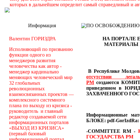
которых в дальнейшем определит самый справедливый и ав
Информация
ПО ОСВОБОЖДЕНИЮ РМ -
Валентин ГОРИЗДРА
НА ПОРТАЛЕ 
МАТЕРИАЛЫ
Исполняющий по призванию
функции одного из
менеджеров развития
человечества как автор -
В Республике Молдова
менеджер кардинально
отсутствии лег
меняющих человеческий мир
РМ
создаются
КОМИТЕ
32 глобальных
приведенном в Ю
революционных
ЗАХВАЧЕННОГО ГОС
взаимосвязанных проектов —
комплексного системного
плана по выходу из кризиса -
руководитель и главный
Информационные ма
редактор создаваемой сети
БЛОКЕ: pdf-GorIzdRa:
информационных порталов
«ВЫХОД ИЗ КРИЗИСА»
-COMMITTEE RM
-
(первый базовый
ГОСУДАРСТВА РМ
информационный портал