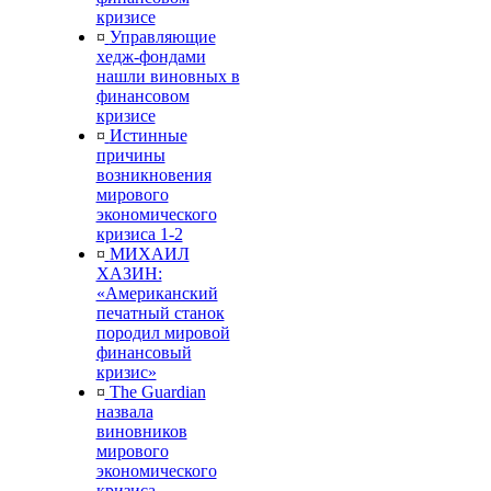
кризисе
¤
Управляющие
хедж-фондами
нашли виновных в
финансовом
кризисе
¤
Истинные
причины
возникновения
мирового
экономического
кризиса 1-2
¤
МИХАИЛ
ХАЗИН:
«Американский
печатный станок
породил мировой
финансовый
кризис»
¤
The Guardian
назвала
виновников
мирового
экономического
кризиса