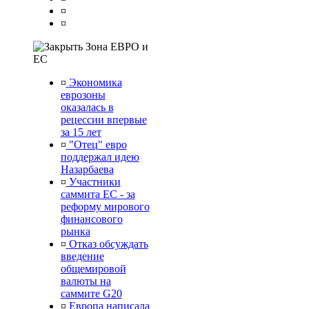
¤
¤
Зона ЕВРО и
ЕС
¤
Экономика
еврозоны
оказалась в
рецессии впервые
за 15 лет
¤
"Отец" евро
поддержал идею
Назарбаева
¤
Участники
саммита ЕС - за
реформу мирового
финансового
рынка
¤
Отказ обсуждать
введение
общемировой
валюты на
саммите G20
¤
Европа написала