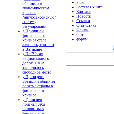
Блог
обвинила в
Гостевая книга
экономическом
Контакт
кризисе
Новости
"англосаксонскую"
Ссылки
систему
Статистика
регулирования
Файлы
¤
Причиной
Фото
финансового
форум
кризиса стала
алчность, считают
в Ватикане
¤
На "Часах
национального
долга" США
закончилось
свободное место
¤
Президент
Бразилии обвинил
богатые страны в
финансовом
кризисе
¤
Гринспен
признал себя
виновным в
финансовом