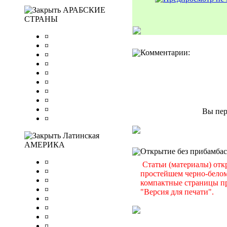
АРАБСКИЕ
СТРАНЫ
¤
¤
Комментарии:
¤
¤
¤
¤
¤
¤
¤
Вы пер
¤
Латинская
АМЕРИКА
Открытие без прибамбас
¤
Статьи (материалы) отк
¤
простейшем черно-белом
¤
компактные страницы п
¤
"Версия для печати".
¤
¤
¤
¤