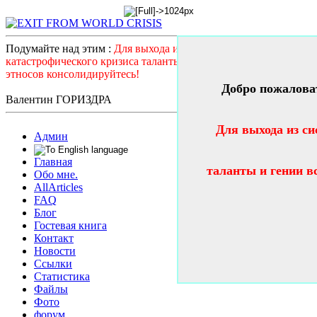
Подумайте над этим :
Для выхода из системного
катастрофического кризиса таланты и гении всех стран и
этносов консолидируйтесь!
Добро пожалова
Валентин ГОРИЗДРА
Для выхода из си
Админ
Главная
таланты и гении в
Обо мне.
AllArticles
FAQ
Блог
Гостевая книга
Контакт
Новости
Ссылки
Статистика
Файлы
Фото
форум