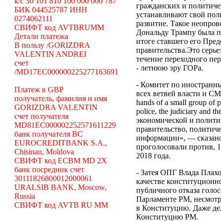
k/c 30 101 810 100 000 000 787
гражданских и политиче
БИК 044525787 ИНН
устанавливают свой поли
0274062111
развитие.
Такое неопров
СВИФТ код AVTBRUMM
Дональду Трампу была п
Детали платежа
итоге ставшего его Пре
В пользу /GORIZDRA
правительства.Это серь
VALENTIN ANDREI
течение переходного
счет
- летнюю эру ГОРа.
/MD17EC000000225277163691
- Комитет по иностранн
Платеж в GBP
всех ветвей власти и СМИ Р
получатель, фамилия и имя
hands of a small group of pe
GORIZDRA VALENTIN
police, the judiciary and
счет получателя
экономической и полити
MD81EC000002252571611229
правительство, политич
банк получателя BC
информации», — сказано 
EUROCREDITBANK S.A.,
проголосовали против, 1
Chisinau, Moldova
2018 года.
СВИФТ код ECBM MD 2X
банк посредник счет
- Затея ОПГ Влада Плах
30111826800012000061
качестве конституционн
URALSIB BANK, Moscow,
публичного отказа голос
Russia
Парламенте РМ, несмотр
СВИФТ код AVTB RU MM
в Конституцию. Даже де
Конституцию РМ.