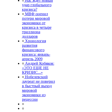
¤
Нас ждет новый
удар глобального
кризиса?
¤
МВФ оценил
потери мировой
экономики от
кризиса в четыре
триллиона
долларов
¤
Хронология
развития
финансового
кризиса: январь-
апрель 2009
¤
Андрей Кобяков:
«ЭТО ЕЩЕ НЕ
КРИЗИС...»
¤
Нобелевский
лауреат не поверил
в быстрый выход
мировой
экономики из
рецессии
¤
¤