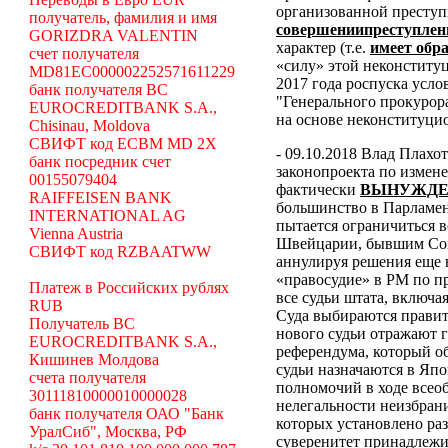
организованной преступ
получатель, фамилия и имя
совершениипреступлен
GORIZDRA VALENTIN
характер (т.е.
имеет обр
счет получателя
«силу» этой неконстит
MD81EC000002252571611229
2017 года роспуска усл
банк получателя BC
"Генерального прокуро
EUROCREDITBANK S.A.,
на основе неконституц
Chisinau, Moldova
СВИФТ код ECBM MD 2X
- 09.10.2018 Влад Плахо
банк посредник счет
законопроекта по измен
00155079404
фактически
ВЫНУЖДЕ
RAIFFEISEN BANK
большинство в Парламен
INTERNATIONAL AG
пытается ограничиться 
Vienna Austria
Швейцарии, бывшим Сове
СВИФТ код RZBAATWW
аннулируя решения еще 
«правосудие» в РМ по п
Платеж в Российских рублях
все судьи штата, включая
RUB
Суда выбираются правит
Получатель BC
нового судьи отражают 
EUROCREDITBANK S.A.,
референдума, который о
Кишинев Молдова
судьи назначаются в Япо
счета получателя
полномочий в ходе всео
30111810000010000028
нелегальности неизбран
банк получателя ОАО "Банк
которых установлено раз
УралСиб", Москва, РФ
суверенитет принадлежи