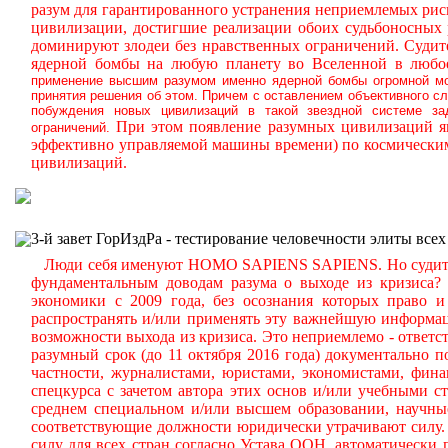
разум для гарантированного устранения неприемлемых ри
цивилизации, достигшие реализации обоих судьбоносных
доминируют злодеи без нравственных ограничений.
Судите
ядерной бомбы на любую планету во Вселенной в любое
применение высшим разумом именно ядерной бомбы огромной мощ
принятия решения об этом. Причем с оставлением объективного с
побуждения новых цивилизаций в такой звездной системе за
При этом появление разумных цивилизаций яв
ограничений.
эффективно управляемой машины времени) по космическим
цивилизаций.
3-й завет ГорИздРа - тестирование человечности элиты всех
Люди себя именуют HOMO SAPIENS SAPIENS. Но судите са
фундаментальным доводам разума о выходе из кризиса?
экономики с 2009 года, без осознания которых право и 
распространять и/или применять эту важнейшую информа
возможности выхода из кризиса. Это неприемлемо - ответст
разумный срок (до 11 октября 2016 года) документально
частности, журналистами, юристами, экономистами, фина
спецкурса с зачетом автора этих основ и/или учебными 
среднем специальном и/или высшем образовании, научные
соответствующие должности юридически утрачивают силу.
силу для всех стран согласно Устава ООН, автоматически 