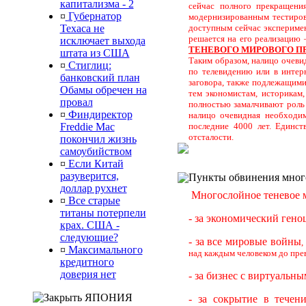
капитализма - 2
сейчас полного прекращени
¤
Губернатор
модернизированным тестиров
Техаса не
доступным сейчас эксперимен
решается на его реализаци
исключает выхода
ТЕНЕВОГО МИРОВОГО ПР
штата из США
Таким образом, налицо очевид
¤
Стиглиц:
по телевидению или в интер
банковский план
заговора, также подлежащими
Обамы обречен на
тем экономистам, историкам
провал
полностью замалчивают роль
¤
Финдиректор
налицо очевидная необходим
Freddie Mac
последние 4000 лет. Единст
отсталости.
покончил жизнь
самоубийством
¤
Если Китай
разуверится,
Пункты обвинения много
доллар рухнет
Многослойное теневое м
¤
Все старые
титаны потерпели
- за экономический гено
крах. США -
следующие?
- за все мировые войны
,
¤
Максимального
над каждым человеком до пре
кредитного
доверия нет
- за бизнес с виртуаль
ЯПОНИЯ
- за сокрытие в тече