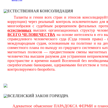
ЕСТЕСТВЕННАЯ КОНСОЛИДАЦИЯ
Таланты и гении всех стран и этносов консолидируйте
коррупции) через реальный контроль исключительно для 
многообразия с судебным разрешением фатальных прот
естественных
высших организационных структур челове
ВСЕГО ЧЕЛОВЕЧЕСТВА
на основе интеллекта в его в
справедливого человеческого суда (Суда гениев права)
международным судам, основанным на политике и на ден
совместного плана по выходу из грядущего системного кат
магнитных полюсов — предвестником смены магнитных п
человечества высшим разумом для устранения неприемле
пространстве и времени нашей Вселенной без необходимы
сверхбогатыми банкирами, одержимыми богатством и тота
контролируемого биоробота.
В
ВСЕЛЕНСКИЙ ЗАКОН ГОРИЗДРА
Адекватное объяснение ПАРАДОКСА ФЕРМИ и планомерн