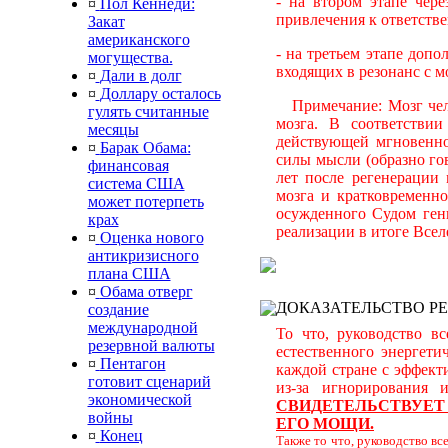
- на втором этапе чер
¤
Пол Кеннеди:
привлечения к ответстве
Закат
американского
- на третьем этапе доп
могущества.
входящих в резонанс с 
¤
Дали в долг
¤
Доллару осталось
Примечание: Мозг чело
гулять считанные
мозга. В соответстви
месяцы
действующей мгновенно
¤
Барак Обама:
силы мысли (образно го
финансовая
лет после регенерации
система США
мозга и кратковременн
может потерпеть
осужденного Судом гени
крах
реализации в итоге Все
¤
Оценка нового
антикризисного
плана США
¤
Обама отверг
ДОКАЗАТЕЛЬСТВО Р
создание
международной
То что, руководство в
резервной валюты
естественного энергет
¤
Пентагон
каждой стране с эффек
готовит сценарий
из-за игнорирования
экономической
СВИДЕТЕЛЬСТВУЕТ 
войны
ЕГО МОЩИ.
¤
Конец
Также то что, руководство в