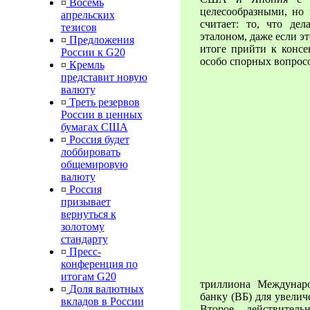
¤
Восемь
целесообразными, но 
апрельских
считает: то, что де
тезисов
эталоном, даже если э
¤
Предложения
итоге прийти к консе
России к G20
особо спорных вопросо
¤
Кремль
представит новую
валюту
¤
Треть резервов
России в ценных
бумагах США
¤
Россия будет
лоббировать
общемировую
валюту
¤
Россия
призывает
вернуться к
золотому
стандарту
¤
Пресс-
конференция по
итогам G20
триллиона Междунар
¤
Доля валютных
банку (ВБ) для увели
вкладов в России
Второе – действитель