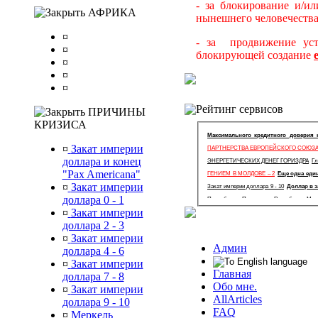
- за блокирование и/и
АФРИКА
нынешнего человечества
¤
- за продвижение уст
¤
блокирующей создание
¤
¤
¤
Рейтинг сервисов
ПРИЧИНЫ
КРИЗИСА
Максимального кредитного доверия 
¤
Закат империи
ПАРТНЕРСТВА ЕВРОПЕЙСКОГО СОЮЗА
доллара и конец
ЭНЕРГЕТИЧЕСКИХ ДЕНЕГ ГОРИЗДРА
Гл
"Pax Americana"
ГЕНИЕМ В МОЛДОВЕ – 2
Еще одна еди
¤
Закат империи
Закат империи доллара 9 - 10
Доллар в 
доллара 0 - 1
По выборам Президента Республики Мол
¤
Закат империи
РОССИЙСКОЙ ФЕДЕРАЦИИ И ЕВРАЗИЙ
доллара 2 - 3
действий по выходу из глобального ф
¤
Закат империи
Хронология развития финансового кри
Админ
доллара 4 - 6
Истинные причины возникновения мирового
¤
Закат империи
Закат американского могущества.
Истин
Главная
доллара 7 - 8
валюту
Михаил Хазин - 2
Обо мне
Обо мне.
¤
Закат империи
AllArticles
доллара 9 - 10
FAQ
¤
Меркель