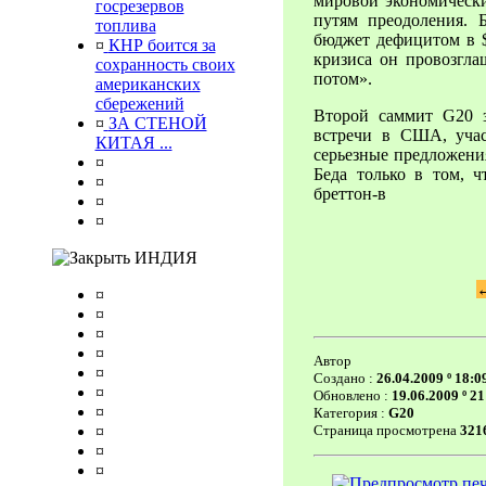
мировой экономически
госрезервов
путям преодоления. 
топлива
бюджет дефицитом в $
¤
КНР боится за
кризиса он провозгла
сохранность своих
потом».
американских
сбережений
Второй саммит G20 з
¤
ЗА СТЕНОЙ
встречи в США, учас
КИТАЯ ...
серьезные предложени
¤
Беда только в том, 
¤
бреттон-в
¤
¤
ИНДИЯ
¤
¤
¤
¤
Автор
¤
Создано :
26.04.2009 º 18:0
¤
Обновлено :
19.06.2009 º 21
¤
Категория :
G20
¤
Страница просмотрена
321
¤
¤