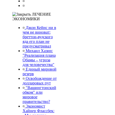
¤
¤
ЛЕЧЕНИЕ
ЭКОНОМИКИ
¤
Джон Кейнс ни в
чем не виноват:
бреттон-вудского
яда его план не
предусматривал
¤
Михаил Хазин:
"Реализация плана
Обамы – угроза
для человечества"
¤
Единый мировой
резерв
¤
Освобождение от
долларовых пут
¤
"Вашингтонский
обком" или
мировое
правительство?
¤
Экономист
Хайнер Флассбек: