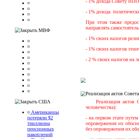
- 1% дохода Совету НПО
¤
¤
- 1% дохода политическ
¤
¤
При этом также предос
направлять самостоятел
МВФ
- 1% своих налогов рел
¤
¤
- 1% своих налогов этн
¤
¤
- 2 % своих налогов на
¤
¤
¤
¤
¤
¤
Реализация актов Совета
США
Реализация актов Со
человечества):
¤
Американцы
потеряли $2
- на первом этапе путе
триллиона
опровержения их обосно
пенсионных
без опровержения их обо
накоплений