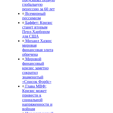
глобальную
рецессию за 60 лет
¤
Всемирный
пессимизм
¤
Баффет: Кризис
станет вторым
Перл-Харбором
для США
¤
Михаил Хазин:
мировая
финансовая элита
обречена
¤
Мировой
финансовый
кризис заметно
сократил
знаменитый
«Список Форбс»
¤
Глава МВФ:
Кризис может
привести к
социальной
напряженности и
войнам