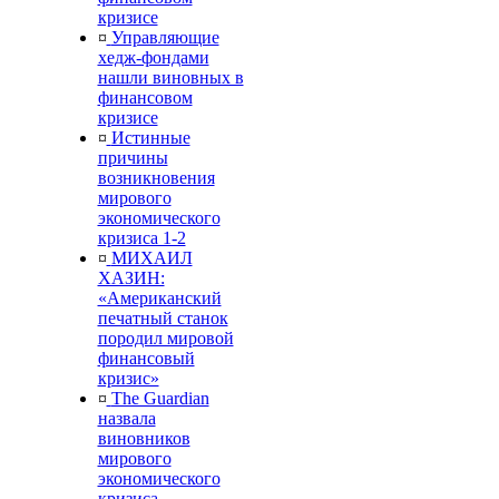
кризисе
¤
Управляющие
хедж-фондами
нашли виновных в
финансовом
кризисе
¤
Истинные
причины
возникновения
мирового
экономического
кризиса 1-2
¤
МИХАИЛ
ХАЗИН:
«Американский
печатный станок
породил мировой
финансовый
кризис»
¤
The Guardian
назвала
виновников
мирового
экономического
кризиса