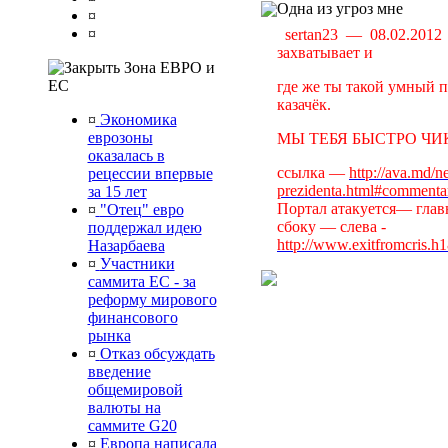
Одна из угроз мне
¤
¤
sertan23 — 08.02.201
захватывает и
Зона ЕВРО и
ЕС
где же ты такой умный 
казачёк.
¤
Экономика
еврозоны
МЫ ТЕБЯ БЫСТРО ЧИК
оказалась в
ссылка —
http://ava.md/n
рецессии впервые
prezidenta.html#comment
за 15 лет
Портал атакуется— глав
¤
"Отец" евро
сбоку — слева -
поддержал идею
http://www.exitfromcris.h
Назарбаева
¤
Участники
саммита ЕС - за
реформу мирового
финансового
рынка
¤
Отказ обсуждать
введение
общемировой
валюты на
саммите G20
¤
Европа написала