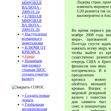
Лидеры стран, про
МИРОВАЯ
изменить мировую 
ВАЛЮТА -
G20 разнятся так с
2009.01.24
маловероятно в бли
¤
ЕДИНАЯ
МИРОВАЯ
ВАЛЮТА -
2009.01.26
Во время первого ра
¤
Наступление
ноябре 2008 года мн
всемирного
мира», призванной 
акметализма
Полгода спустя задач
¤
КЛЮЧИ ОТ
навязать всему миру, 
КРИЗИСА
чтобы выйти из кр
¤
Евраз
существенно разнятс
¤
Назарбаев
очередь США и Брита
предложил
финансов они явно
странам ШОС
погорячились. И в
создать единую
преодолении
валюту
кризиса можно
обойтись меньшей
СОРОС
кровью. Вопрос о
мировой резервной
¤
Создать новые
валюте с повестки
деньги
дня саммита был
¤
Глобальная
снят, и инициаторы
антикризисная
этой реформы