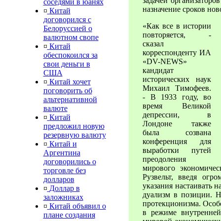
задачей организаторо
соседями в юанях
назначение сроков нов
¤
Китай
договорился с
«Как все в истории
Белоруссией о
повторяется, -
валютном свопе
сказал
¤
Китай
корреспонденту ИА
обеспокоился за
«DV-NEWS»
свои деньги в
кандидат
США
исторических наук
¤
Китай хочет
Михаил Тимофеев.
поговорить об
- В 1933 году, во
альтернативной
время Великой
валюте
депрессии, в
¤
Китай
Лондоне также
предложил новую
была созвана
резервную валюту
конференция для
¤
Китай и
выработки путей
Аргентина
преодоления
договорились о
мирового экономичес
торговле без
Рузвельт, введя ог
долларов
указания настаивать н
¤
Доллар в
дуализм в позиции. Н
заложниках
протекционизма. Особ
¤
Китай объявил о
в режиме внутренней
плане создания