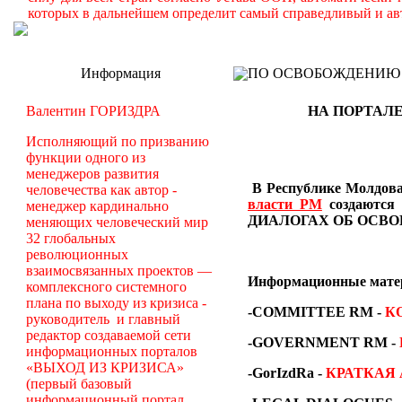
которых в дальнейшем определит самый справедливый и ав
Информация
ПО ОСВОБОЖДЕНИЮ РМ -
Валентин ГОРИЗДРА
НА ПОРТАЛЕ
Исполняющий по призванию
функции одного из
менеджеров развития
В Республике Молдова 
человечества как автор -
власти РМ
создаются
менеджер кардинально
ДИАЛОГАХ
ОБ ОСВО
меняющих человеческий мир
32 глобальных
революционных
взаимосвязанных проектов —
Информационные мат
комплексного системного
плана по выходу из кризиса -
-COMMITTEE RM
-
К
руководитель и главный
редактор создаваемой сети
-GOVERNMENT RM -
информационных порталов
«ВЫХОД ИЗ КРИЗИСА»
-GorIzdRa -
КРАТКАЯ
(первый базовый
информационный портал