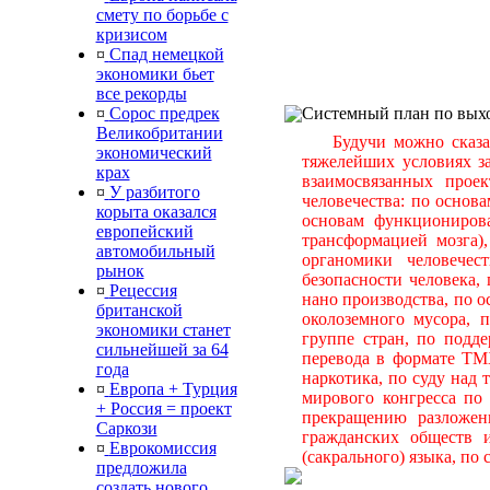
смету по борьбе с
кризисом
¤
Спад немецкой
экономики бьет
все рекорды
¤
Сорос предрек
Системный план по выхо
Великобритании
Будучи можно сказать
экономический
тяжелейших условиях з
крах
взаимосвязанных прое
¤
У разбитого
человечества: по основ
корыта оказался
основам функционирова
европейский
трансформацией мозга)
автомобильный
органомики человечес
рынок
безопасности человека,
¤
Рецессия
нано производства, по 
британской
околоземного мусора, 
экономики станет
группе стран, по подд
сильнейшей за 64
перевода в формате TM
года
наркотика, по суду над
¤
Европа + Турция
мирового конгресса по 
+ Россия = проект
прекращению разложен
Саркози
гражданских обществ и
¤
Еврокомиссия
(сакрального) языка, п
предложила
создать нового