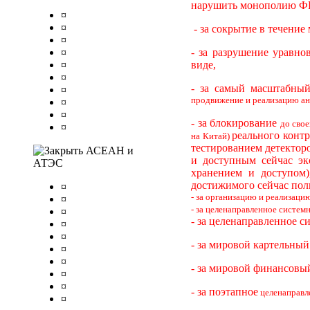
нарушить монополию Ф
¤
¤
- за сокрытие в течение
¤
¤
- за разрушение уравн
¤
виде,
¤
- за самый масштабный
¤
продвижение и реализацию ан
¤
¤
- за блокирование
до свое
¤
реального конт
на Китай)
тестированием детектор
АСЕАН и
и доступным сейчас эк
АТЭС
хранением и доступом)
достижимого сейчас пол
¤
- за организацию и реализаци
¤
- за целенаправленное систе
¤
- за целенаправленное с
¤
¤
- за мировой картельный
¤
¤
- за мировой финансовы
¤
¤
- за поэтапное
целенаправл
¤