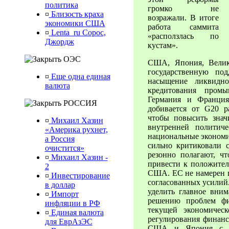
политика
громко не
¤
Близость краха
возражали. В итоге
экономики США
работа саммита
¤
Lenta_ru Сорос,
«расползлась по
Джордж
кустам».
ОЭС
США, Япония, Велик
государственную по
¤
Еще одна единая
насыщение ликвидно
валюта
кредитования промы
Германия и Франция
РОССИЯ
добивается от G20 
чтобы повысить знач
¤
Михаил Хазин
внутренней политич
«Америка рухнет,
национальные экономи
а Россия
сильно критиковали 
очистится»
резонно полагают, ч
¤
Михаил Хазин -
привести к положител
2
США. ЕС не намерен п
¤
Инвестирование
согласованных усилий
в доллар
уделить главное вни
¤
Импорт
решению проблем фи
инфляции в РФ
текущей экономичес
¤
Единая валюта
регулирования финанс
для ЕврАзЭС
США и Япония с та