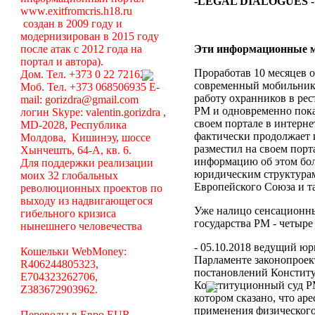
-LEGAL DIALOGUES 
www.exitfromcris.h18.ru
создан в 2009 году и
модернизирован в 2015 году
после атак с 2012 года на
Эти информационные м
портал и автора).
Проработав 10 месяцев о
Дом. Тел. +373 0 22 721623
современный мобильник 
Моб. Тел. +373 068506935 E-
работу охранников в рес
mail: gorizdra@gmail.com
РМ и одновременно пока
логин Skype: valentin.gorizdra ,
своем портале в интерне
MD-2028, Республика
фактически продолжает и
Молдова, Кишинэу, шоссе
разместил на своем порт
Хынчешть, 64-А, кв. 6.
информацию об этом бол
Для поддержки реализации
юридическим структурам
моих 32 глобальных
Европейского Союза и та
революционных проектов по
выходу из надвигающегося
Уже налицо сенсационн
гибельного кризиса
государства РМ - четыре
нынешнего человечества
- 05.10.2018 ведущий ю
Кошельки WebMoney:
Парламенте законопроект
R406244805323,
постановлений Констит
E704323262706,
Конституционный суд Р
Z383672903962.
котором сказано, что ар
применения физического
Переводы в Евро EUR