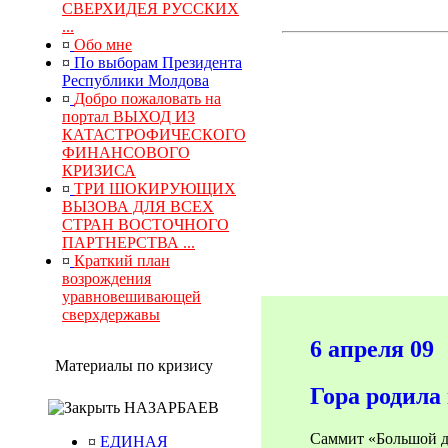
СВЕРХИДЕЯ РУССКИХ
...
¤
Обо мне
¤
По выборам Президента
Республики Молдова
¤
Добро пожаловать на
портал ВЫХОД ИЗ
КАТАСТРОФИЧЕСКОГО
ФИНАНСОВОГО
КРИЗИСА
¤
ТРИ ШОКИРУЮЩИХ
ВЫЗОВА ДЛЯ ВСЕХ
СТРАН ВОСТОЧНОГО
ПАРТНЕРСТВА ...
¤
Краткий план
возрождения
уравновешивающей
сверхдержавы
6 апреля 09
Материалы по кризису
Гора родил
НАЗАРБАЕВ
Саммит «Большой д
¤
ЕДИНАЯ