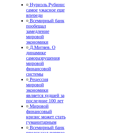
¤
Нуриэль Рубини:
самое ужасное еще
впереди
¤
Всемирный банк
пообещал
замедление
мировой
экономики
¤
Д.Митяев. О
динамике
саморазрушения
мировой
финансовой
системы
¤
Рецессия
мировой
экономики
является худшей за
последние 100 лет
¤
Мировой
финансовый
кризис может стать
гуманитарным
¤
Всемирный банк
предсказал первую