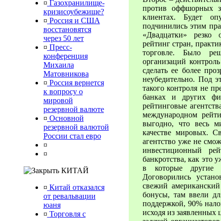
¤
Газохранилище-
против оффшорных з
кризисоубежище?
клиентах. Будет оп
¤
Россия и США
подчинились этим пра
восстановятся
«Двадцатки» резко 
через 50 лет
рейтинг стран, практ
¤
Пресс-
торговле. Было ре
конференция
организаций контроль
Михаила
сделать ее более про
Матовникова
неубедительно. Под э
¤
Россия вернется
такого контроля не пр
к вопросу о
банках и других фи
мировой
рейтинговые агентств
резервной валюте
международном рейт
¤
Основной
выгодно, что весь м
резервной валютой
качестве мировых. С
России стал евро
агентство уже не смож
¤
инвестиционный рей
¤
банкротства, как это 
в которые другие 
КИТАЙ
Договорились устано
свежий американский
¤
Китай отказался
бонусы, там ввели дл
от ревальвации
поддержкой, 90% налог
юаня
исходя из заявленных 
¤
Торговля с