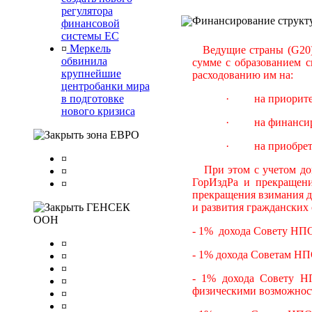
регулятора
Финансирование структу
финансовой
системы ЕС
¤
Меркель
Ведущие страны (G20) 
обвинила
сумме с образованием 
крупнейшие
расходованию им на:
центробанки мира
в подготовке
· на приоритетны
нового кризиса
· на финансиров
зона ЕВРО
· на приобретен
¤
При этом с учетом доп
¤
ГорИздРа и прекращения
¤
прекращения взимания да
ГЕНСЕК
и развития гражданских
ООН
- 1% дохода Совету НПО
¤
- 1% дохода Советам НП
¤
¤
- 1% дохода Совету Н
¤
физическими возможнос
¤
¤