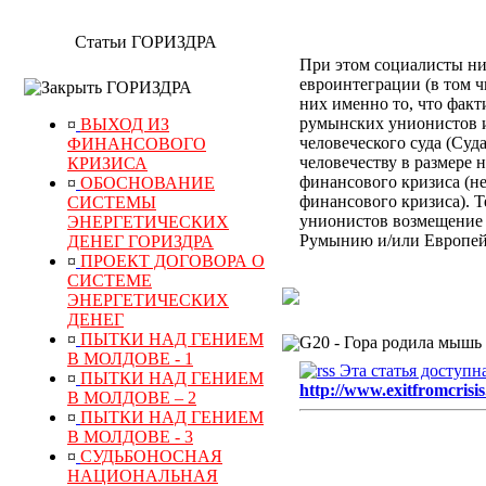
Статьи ГОРИЗДРА
При этом социалисты ник
евроинтеграции (в том ч
ГОРИЗДРА
них именно
то, что
факт
румынских унионистов и
¤
ВЫХОД ИЗ
человеческого суда (Суд
ФИНАНСОВОГО
человечеству
в размере 
КРИЗИСА
финансового кризиса (не
¤
ОБОСНОВАНИЕ
финансового кризиса).
Т
СИСТЕМЫ
унионистов возмещени
ЭНЕРГЕТИЧЕСКИХ
Румынию и/или Европей
ДЕНЕГ ГОРИЗДРА
¤
ПРОЕКТ ДОГОВОРА О
СИСТЕМЕ
ЭНЕРГЕТИЧЕСКИХ
ДЕНЕГ
¤
ПЫТКИ НАД ГЕНИЕМ
G20 -
Гора родила мышь
В МОЛДОВЕ - 1
Эта статья доступн
¤
ПЫТКИ НАД ГЕНИЕМ
http://www.exitfromcrisis
В МОЛДОВЕ – 2
¤
ПЫТКИ НАД ГЕНИЕМ
В МОЛДОВЕ - 3
¤
СУДЬБОНОСНАЯ
НАЦИОНАЛЬНАЯ