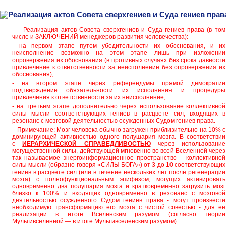
Реализация актов Совета сверхгениев и Суда гениев прав
Реализация актов Совета сверхгениев и Суда гениев права (в том
числе и ЗАКЛЮЧЕНИЙ менеджеров развития человечества):
- на первом этапе путем убедительности их обоснования, и их
неисполнение возможно на этом этапе лишь при изложении
опровержения их обоснования (в противных случаях без срока давности
привлечение к ответственности за неисполнение без опровержения их
обоснования),
- на втором этапе через референдумы прямой демократии
подтверждение обязательности их исполнения и процедуры
привлечения к ответственности за их неисполнение,
- на третьем этапе дополнительно через использование коллективной
силы мысли соответствующих гениев в расцвете сил, входящих в
резонанс с мозговой деятельностью осужденных Судом гениев права.
Примечание: Мозг человека обычно загружен приблизительно на 10% с
доминирующей активностью одного полушария мозга. В соответствии
с
ИЕРАРХИЧЕСКОЙ СПРАВЕДЛИВОСТЬЮ
через использование
могущественной силы, действующей мгновенно во всей Вселенной через
так называемое энергоинформационное пространство – коллективной
силы мысли (образно говоря «СИЛЫ БОГА») от 3 до 10 соответствующих
гениев в расцвете сил (или в течение нескольких лет после регенерации
мозга) с полнофункциональным эпифизом, могущих активировать
одновременно два полушария мозга и кратковременно загрузить мозг
близко к 100% и входящих одновременно в резонанс с мозговой
деятельностью осужденного Судом гениев права - могут произвести
необходимую трансформацию его мозга с чистой совестью - для ее
реализации в итоге Вселенским разумом (согласно теории
Мультивселенной — в итоге Мультивселенским разумом).