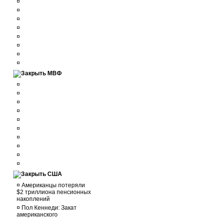
¤
¤
¤
¤
¤
¤
¤
¤
МВФ
¤
¤
¤
¤
¤
¤
¤
¤
¤
¤
США
¤
Американцы потеряли
$2 триллиона пенсионных
накоплений
¤
Пол Кеннеди: Закат
американского