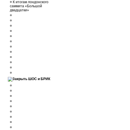
¤
К итогам лондонского
саммита «Большой
двадцатки»
¤
¤
¤
¤
¤
¤
¤
¤
¤
¤
¤
¤
ШОС и БРИК
¤
¤
¤
¤
¤
¤
¤
¤
¤