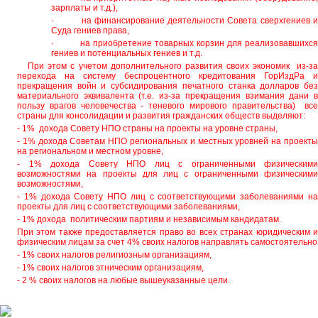
зарплаты и т.д.),
· на финансирование деятельности Совета сверхгениев и
Суда гениев права,
· на приобретение товарных корзин для реализовавшихся
гениев и потенциальных гениев и т.д.
При этом с учетом дополнительного развития своих экономик из-за
перехода на систему беспроцентного кредитования ГорИздРа и
прекращения войн и субсидирования печатного станка долларов без
материального эквивалента (т.е. из-за прекращения взимания дани в
пользу врагов человечества - теневого мирового правительства) все
страны для консолидации и развития гражданских обществ выделяют:
- 1% дохода Совету НПО страны на проекты на уровне страны,
- 1% дохода Советам НПО региональных и местных уровней на проекты
на региональном и местном уровне,
- 1% дохода Совету НПО лиц с ограниченными физическими
возможностями на проекты для лиц с ограниченными физическими
возможностями,
- 1% дохода Совету НПО лиц с соответствующими заболеваниями на
проекты для лиц с соответствующими заболеваниями,
- 1% дохода политическим партиям и независимым кандидатам.
При этом также предоставляется право во всех странах юридическим и
физическим лицам за счет 4% своих налогов направлять самостоятельно
- 1% своих налогов религиозным организациям,
- 1% своих налогов этническим организациям,
- 2 % своих налогов на любые вышеуказанные цели.