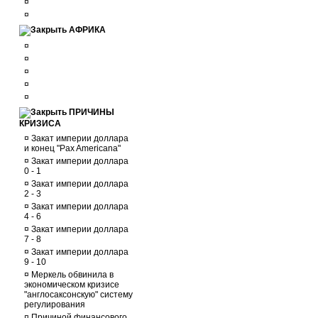
¤
¤
АФРИКА
¤
¤
¤
¤
¤
ПРИЧИНЫ
КРИЗИСА
¤
Закат империи доллара
и конец "Pax Americana"
¤
Закат империи доллара
0 - 1
¤
Закат империи доллара
2 - 3
¤
Закат империи доллара
4 - 6
¤
Закат империи доллара
7 - 8
¤
Закат империи доллара
9 - 10
¤
Меркель обвинила в
экономическом кризисе
"англосаксонскую" систему
регулирования
¤
Причиной финансового