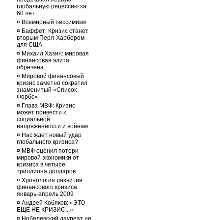
глобальную рецессию за
60 лет
¤
Всемирный пессимизм
¤
Баффет: Кризис станет
вторым Перл-Харбором
для США
¤
Михаил Хазин: мировая
финансовая элита
обречена
¤
Мировой финансовый
кризис заметно сократил
знаменитый «Список
Форбс»
¤
Глава МВФ: Кризис
может привести к
социальной
напряженности и войнам
¤
Нас ждет новый удар
глобального кризиса?
¤
МВФ оценил потери
мировой экономики от
кризиса в четыре
триллиона долларов
¤
Хронология развития
финансового кризиса:
январь-апрель 2009
¤
Андрей Кобяков: «ЭТО
ЕЩЕ НЕ КРИЗИС...»
¤
Нобелевский лауреат не