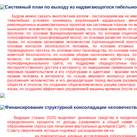
Системный план по выходу из надвигающегося гибельно
Будучи можно сказать многолетним изгоем - пассионарием как не име
тяжелейших условиях занимаюсь реализацией кардинально мен
революционных взаимосвязанных проектов как системным планом по вы
нынешнего человечества: по основам права, по основам экономики, по о
биологии, по основам функционирования мозга, по основам социони
голографической трансформацией мозга), по основам развития потенци
права, по основам органомики человечества (организационной генет
основам контроля безопасности человека, по основам атомных 
термоядерного синтеза, по основам нано производства, по основам нан
кометной безопасности, по основам уборки околоземного мусора, п
космосе, по уравновешивающей сверхдержаве или группе стран
полнофункционального сайта, по поддержке общедоступных б
беспрепятственного доступа к интернету, по завершению применения по
мировым правительством и его структурами и адептами - врагами чело
правам человека в интернете, по созыву мирового конгресса рели
разложения человечества и его дискредитации перед высшим разумом
обществ и этносов, по созданию общечеловеческого разума (эгрегора) 
языка, по созданию эффективно управляемой машины времени (после з
Финансирование структурной консолидации человечеств
Ведущие страны (G20) выделяют денежные средства в пределах
определенного процента от дохода (сравнимого в общей сумме с
образованием спроса при печатании виртуальных долларов США) - 1% -
Совету сверхгениев, которые подлежат расходованию им на:
· на приоритетные научные исследования (оборудование,