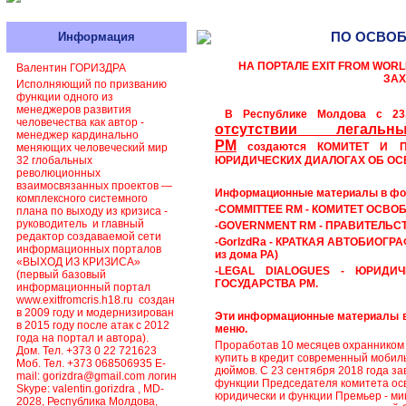
ПО ОСВОБО
Информация
НА ПОРТАЛЕ EXIT FROM WORL
Валентин ГОРИЗДРА
ЗАХ
Исполняющий по призванию
функции одного из
менеджеров развития
В Республике Молдова с 23
человечества как автор -
отсутствии легал
менеджер кардинально
РМ
создаются
КОМИТЕТ И ПР
меняющих человеческий мир
32 глобальных
ЮРИДИЧЕСКИХ ДИАЛОГАХ
ОБ ОС
революционных
взаимосвязанных проектов —
Информационные материалы
в фо
комплексного системного
-COMMITTEE RM
-
КОМИТЕТ ОСВО
плана по выходу из кризиса -
руководитель и главный
-GOVERNMENT RM -
ПРАВИТЕЛЬС
редактор создаваемой сети
-GorIzdRa -
КРАТКАЯ АВТОБИОГР
информационных порталов
из дома РА)
«ВЫХОД ИЗ КРИЗИСА»
-LEGAL DIALOGUES -
ЮРИДИЧ
(первый базовый
ГОСУДАРСТВА РМ
.
информационный портал
www.exitfromcris.h18.ru создан
в 2009 году и модернизирован
Эти информационные материалы в
в 2015 году после атак с 2012
меню.
года на портал и автора).
Проработав 10 месяцев охранником 
Дом. Тел. +373 0 22 721623
купить в кредит современный мобил
Моб. Тел. +373 068506935 E-
дюймов. С 23 сентября 2018 года за
mail: gorizdra@gmail.com логин
функции Председателя комитета ос
Skype: valentin.gorizdra , MD-
юридически и функции Премьер - ми
2028, Республика Молдова,