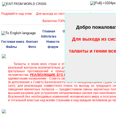
Подумайте над этим :
Для выхода из системного катастрофического кризиса
Валентин ГОРИЗДРА
Добро пожалова
Главная
Обо мне.
Админ
AllArticles
FAQ
Блог
Для выхода из сис
Гостевая книга
Контакт
Новости
Ссылки
Статистика
Файлы
Фото
форум
таланты и гении вс
ЕС
Таланты и гении всех стран и этносов консолидируйтесь с прекра
реальный контроль исключительно для врагов человечества, должнос
фатальных противоречий и принуждение лидеров наций к мир
человечества,
РЕАЛИЗУЮЩИЕ ЕГО ПРАВО НА СПРАВЕДЛИВОЕ ВЫ
адекватными названиями - Совета сверхгениев и самого авторитетного 
(в дополнение к Совету Безопасности ООН и международным судам, о
сего), для реализации совместного плана по выходу из грядущего си
смещения магнитных полюсов — предвестником смены магнитных полю
высшим разумом для устранения неприемлемых рисков при неизбежно
Вселенной без необходимых изменений человеческого мира и поэтапн
и тотальной властью над всеми странами и над каждым человеком до 
В