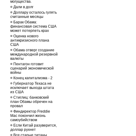
могущества.
¤
Дали в долг
¤
Доллару осталось гулять
считанные месяцы
¤
Барак Обама:
финансовая система США
может потерпеть крах
¤
Оценка нового
антикризисного плана
США
¤
Обама отверг создание
международной резервной
валюты
¤
Пентагон готовит
сценарий экономической
войны
¤
Конец капитализма - 2
¤
Губернатор Техаса не
исключает выхода штата
из США
¤
Стиглиц: банковский
план Обамы обречен на
провал
¤
Финдиректор Freddie
Mac покончил жизнь
самоубийством
¤
Если Китай разуверится,
доллар рухнет
¤
Все старые титаны