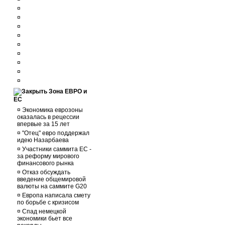
¤
¤
¤
¤
¤
¤
¤
¤
¤
Зона ЕВРО и
ЕС
¤
Экономика еврозоны
оказалась в рецессии
впервые за 15 лет
¤
"Отец" евро поддержал
идею Назарбаева
¤
Участники саммита ЕС -
за реформу мирового
финансового рынка
¤
Отказ обсуждать
введение общемировой
валюты на саммите G20
¤
Европа написала смету
по борьбе с кризисом
¤
Спад немецкой
экономики бьет все