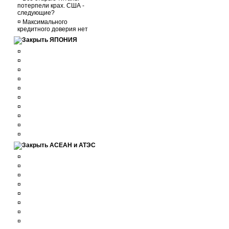
потерпели крах. США -
следующие?
¤
Максимального
кредитного доверия нет
ЯПОНИЯ
¤
¤
¤
¤
¤
¤
¤
¤
¤
¤
АСЕАН и АТЭС
¤
¤
¤
¤
¤
¤
¤
¤