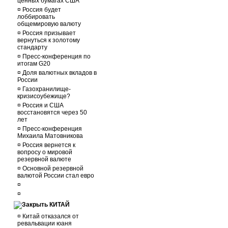
ценных бумагах США
¤
Россия будет
лоббировать
общемировую валюту
¤
Россия призывает
вернуться к золотому
стандарту
¤
Пресс-конференция по
итогам G20
¤
Доля валютных вкладов в
России
¤
Газохранилище-
кризисоубежище?
¤
Россия и США
восстановятся через 50
лет
¤
Пресс-конференция
Михаила Матовникова
¤
Россия вернется к
вопросу о мировой
резервной валюте
¤
Основной резервной
валютой России стал евро
¤
¤
КИТАЙ
¤
Китай отказался от
ревальвации юаня