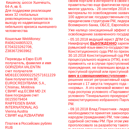
своем портале в интернете в своей
Кишинэу, шоссе Хынчешть,
правительство еще фактически прод
64-А, кв. 6.
многое удалось - 28 сентября 2018 
Для поддержки реализации
материалы по освобождению захвач
моих 32 глобальных
100 адресатам: государственным ст
революционных проектов по
юридическим структурам РМ, лидер
выходу из надвигающегося
Всемирного банка, ОБСЕ, Европейско
гибельного кризиса нынешнего
Уже налицо сенсационный эффект о
человечества
освобождению захваченного государ
Кошельки WebMoney:
- 05.10.2018 ведущий юрист ДПМ Се
R406244805323,
Никифорчук)
ВЫНУЖДЕННО
зарегис
E704323262706,
румынский-язык-вместо-государстве
Z383672903962.
Конституционного суда РМ по приз
30.10.2018 Конституционный суд РМ
Переводы в Евро EUR
процессуального кодекса (УПК), в к
получатель, фамилия и имя
применять «и в случае преступлени
GORIZDRA VALENTIN
принуждения, не повлекших вреда ж
счет получателя
преступной группой или преступной
MD81EC000002252571611229
вину в совершениипреступления
».
банк получателя BC
решение носит ретроактивный харак
EUROCREDITBANK S.A.,
начиная с 17 августа текущего года 
Chisinau, Moldova
«нормы».
А это ключевой момент мо
СВИФТ код ECBM MD 2X
года роспуска условного «Парламен
банк посредник счет
условного "Генерального прокурора
00155079404
неконституционно избранного Парл
RAIFFEISEN BANK
РМ.
INTERNATIONAL AG
- 09.10.2018 Влад Плахотнюк - лиде
Vienna Austria
необходимости принятия законопро
СВИФТ код RZBAATWW
народом (гражданами) РМ, тем сам
судебной системы РМ. При этом уж
Платеж в Российских рублях
проголосовало за разработку таког
RUB