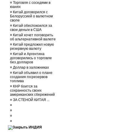
¤
Торговля с соседями в
юанях
¤
Китай договорился с
Белоруссией о валютном
свопе
¤
Китай обеспокоился за
свои деньги в США
¤
Китай хочет поговорить
об альтернативной валюте
¤
Китай предложил новую
резервную валюту
¤
Китай и Аргентина
договорились о торговле
без долларов
¤
Доллар в заложниках
¤
Китай объявил о плане
создания госрезервов
топлива
¤
КНР боится за
сохранность своих
американских сбережений
¤
ЗА СТЕНОЙ КИТАЯ ...
¤
¤
¤
¤
ИНДИЯ