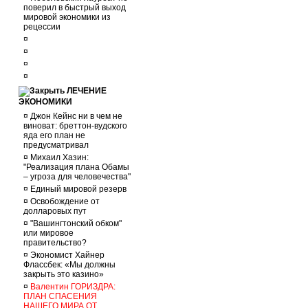
поверил в быстрый выход
мировой экономики из
рецессии
¤
¤
¤
¤
ЛЕЧЕНИЕ
ЭКОНОМИКИ
¤
Джон Кейнс ни в чем не
виноват: бреттон-вудского
яда его план не
предусматривал
¤
Михаил Хазин:
"Реализация плана Обамы
– угроза для человечества"
¤
Единый мировой резерв
¤
Освобождение от
долларовых пут
¤
"Вашингтонский обком"
или мировое
правительство?
¤
Экономист Хайнер
Флассбек: «Мы должны
закрыть это казино»
¤
Валентин ГОРИЗДРА:
ПЛАН СПАСЕНИЯ
НАШЕГО МИРА ОТ