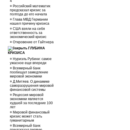
4
¤
Российский математик
предсказал кризис за
полгода до его начала
¤
Глава МВД Германии
нашел причину кризиса
¤
США взяли на себя
ответственность за
экономический кризис
¤
Откровение от Гайтнера
ГЛУБИНА
КРИЗИСА
¤
Нуриэль Рубини: самое
ужасное еще впереди
¤
Всемирный банк
пообещал замедление
мировой экономики
¤
Д.Митяев. О динамике
саморазрушения мировой
финансовой системы
¤
Рецессия мировой
экономики является
худшей за последние 100
лет
¤
Мировой финансовый
кризис может стать
гуманитарным
¤
Всемирный банк
предсказал первую