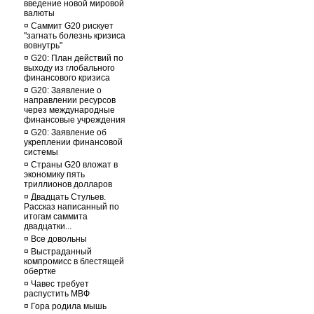
введение новой мировой
валюты
¤
Саммит G20 рискует
"загнать болезнь кризиса
вовнутрь"
¤
G20: План действий по
выходу из глобального
финансового кризиса
¤
G20: Заявление о
направлении ресурсов
через международные
финансовые учреждения
¤
G20: Заявление об
укреплении финансовой
системы
¤
Страны G20 вложат в
экономику пять
триллионов долларов
¤
Двадцать Стульев.
Рассказ написанный по
итогам саммита
двадцатки...
¤
Все довольны
¤
Выстраданный
компромисс в блестящей
обертке
¤
Чавес требует
распустить МВФ
¤
Гора родила мышь