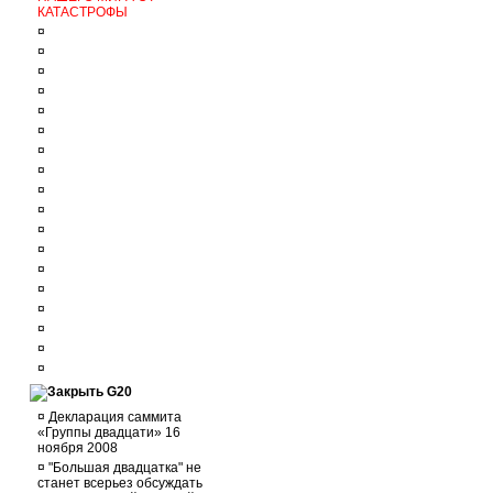
КАТАСТРОФЫ
¤
¤
¤
¤
¤
¤
¤
¤
¤
¤
¤
¤
¤
¤
¤
¤
¤
¤
G20
¤
Декларация саммита
«Группы двадцати» 16
ноября 2008
¤
"Большая двадцатка" не
станет всерьез обсуждать