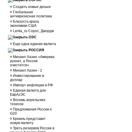
СОРОС
¤
Создать новые деньги
¤
Глобальная
антикризисная политика
¤
Близость краха
экономики США
¤
Lenta_ru Сорос, Джордж
ОЭС
¤
Еще одна единая валюта
РОССИЯ
¤
Михаил Хазин «Америка
рухнет, а Россия
очистится»
¤
Михаил Хазин - 2
¤
Инвестирование в
доллар
¤
Импорт инфляции в РФ
¤
Единая валюта для
ЕврАзЭС
¤
Восемь апрельских
тезисов
¤
Предложения России к
G20
¤
Кремль представит
новую валюту
¤
Треть резервов России в