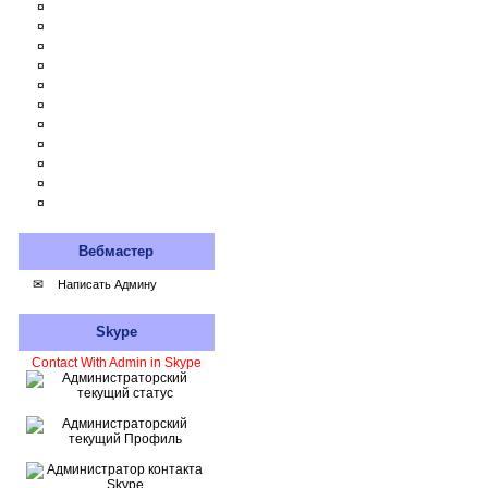
¤
¤
¤
¤
¤
¤
¤
¤
¤
¤
¤
Вебмастер
✉
Написать Админу
Skype
Contact With Admin in Skype