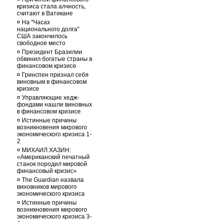
кризиса стала алчность,
считают в Ватикане
¤
На "Часах
национального долга"
США закончилось
свободное место
¤
Президент Бразилии
обвинил богатые страны в
финансовом кризисе
¤
Гринспен признал себя
виновным в финансовом
кризисе
¤
Управляющие хедж-
фондами нашли виновных
в финансовом кризисе
¤
Истинные причины
возникновения мирового
экономического кризиса 1-
2
¤
МИХАИЛ ХАЗИН:
«Американский печатный
станок породил мировой
финансовый кризис»
¤
The Guardian назвала
виновников мирового
экономического кризиса
¤
Истинные причины
возникновения мирового
экономического кризиса 3-