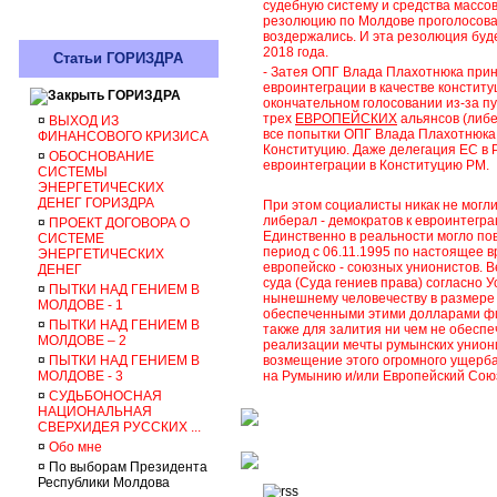
судебную систему и средства массов
резолюцию по Молдове проголосовал
воздержались. И эта резолюция буд
2018 года.
Статьи ГОРИЗДРА
- Затея ОПГ Влада Плахотнюка прин
евроинтеграции в качестве констит
ГОРИЗДРА
окончательном голосовании из-за пу
трех
ЕВРОПЕЙСКИХ
альянсов (либе
¤
ВЫХОД ИЗ
все попытки ОПГ Влада Плахотнюка 
ФИНАНСОВОГО КРИЗИСА
Конституцию. Даже делегация ЕС в 
¤
ОБОСНОВАНИЕ
евроинтеграции в Конституцию РМ.
СИСТЕМЫ
ЭНЕРГЕТИЧЕСКИХ
ДЕНЕГ ГОРИЗДРА
При этом социалисты никак не могл
либерал - демократов к евроинтегра
¤
ПРОЕКТ ДОГОВОРА О
Единственно в реальности могло по
СИСТЕМЕ
период с 06.11.1995 по настоящее в
ЭНЕРГЕТИЧЕСКИХ
европейско - союзных унионистов.
Ве
ДЕНЕГ
суда (Суда гениев права) согласно 
¤
ПЫТКИ НАД ГЕНИЕМ В
нынешнему человечеству
в размере
МОЛДОВЕ - 1
обеспеченными этими долларами фин
¤
ПЫТКИ НАД ГЕНИЕМ В
также для залития ни чем не обесп
МОЛДОВЕ – 2
реализации мечты румынских униони
¤
ПЫТКИ НАД ГЕНИЕМ В
возмещение
этого
огромного ущерба
МОЛДОВЕ - 3
на Румынию и/или Европейский Союз
¤
СУДЬБОНОСНАЯ
НАЦИОНАЛЬНАЯ
СВЕРХИДЕЯ РУССКИХ ...
¤
Обо мне
¤
По выборам Президента
Республики Молдова