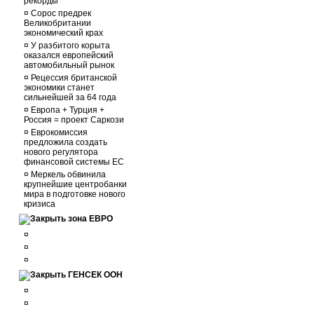
рекорды
¤
Сорос предрек
Великобритании
экономический крах
¤
У разбитого корыта
оказался европейский
автомобильный рынок
¤
Рецессия британской
экономики станет
сильнейшей за 64 года
¤
Европа + Турция +
Россия = проект Саркози
¤
Еврокомиссия
предложила создать
нового регулятора
финансовой системы ЕС
¤
Меркель обвинила
крупнейшие центробанки
мира в подготовке нового
кризиса
зона ЕВРО
¤
¤
¤
ГЕНСЕК ООН
¤
¤