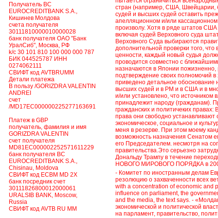
пытается ограничиться всенародным
Получатель BC
стран (например, США, Швейцарии,
EUROCREDITBANK S.A.,
судей и высших судей оставить пре
Кишинев Молдова
апелляционном и/или кассационном 
счета получателя
произволу. Хотя в ряде штатов США
30111810000010000028
включая судей Верховного суда штата
банк получателя ОАО "Банк
Верховного Суда выбираются прави
УралСиб", Москва, РФ
дополнительной проверки того, что
k/c 30 101 810 100 000 000 787
ценности, каждый новый судья долж
БИК 044525787 ИНН
проводится совместно с ближайшим
0274062111
назначаются в Японии пожизненно, 
СВИФТ код AVTBRUMM
подтверждение своих полномочий в
Детали платежа
приведено детальное обоснование 
В пользу /GORIZDRA VALENTIN
высших судей и в РМ и в США и в мн
ANDREI
и/или установлено, что источником 
счет
принадлежит народу (гражданам). П
/MD17EC000000225277163691
гражданских и политичеких правах:
права они свободно устанавливают 
Платеж в GBP
экономическое, социальное и культу
получатель, фамилия и имя
меня в резерве. При этом моему ка
GORIZDRA VALENTIN
возможность назначения Сенатом ег
счет получателя
его Председателем. несмотря на со
MD81EC000002252571611229
правительства.Это серьезно затру
банк получателя BC
Дональду Трампу в течение перех
EUROCREDITBANK S.A.,
НОВОГО МИРОВОГО ПОРЯДКА в 2000
Chisinau, Moldova
- Комитет по иностранным делам Е
СВИФТ код ECBM MD 2X
резолюцию о захваченности всех ветв
банк посредник счет
with a concentration of economic and po
30111826800012000061
influence on parliament, the government, 
URALSIB BANK, Moscow,
and the media, the text says. - «Мо
Russia
экономической и политической влас
СВИФТ код AVTB RU MM
на парламент, правительство, поли