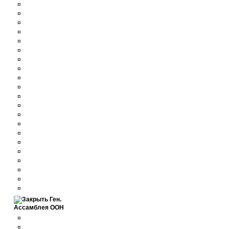
¤
¤
¤
¤
¤
¤
¤
¤
¤
¤
¤
¤
¤
¤
¤
¤
¤
¤
¤
¤
¤
Ген.
Ассамблея ООН
¤
¤