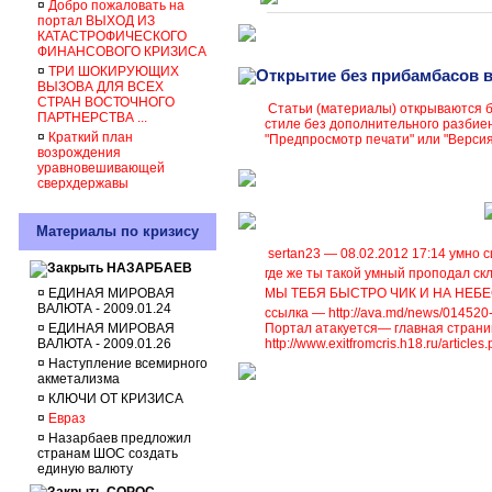
¤
Добро пожаловать на
портал ВЫХОД ИЗ
КАТАСТРОФИЧЕСКОГО
ФИНАНСОВОГО КРИЗИСА
¤
ТРИ ШОКИРУЮЩИХ
Открытие без прибамбасов в
ВЫЗОВА ДЛЯ ВСЕХ
СТРАН ВОСТОЧНОГО
Статьи (материалы) открываются б
ПАРТНЕРСТВА ...
стиле без дополнительного разбие
¤
Краткий план
"Предпросмотр печати" или "Версия
возрождения
уравновешивающей
сверхдержавы
Материалы по кризису
sertan23 — 08.02.2012 17:14 умно 
НАЗАРБАЕВ
где же ты такой умный проподал с
к
¤
ЕДИНАЯ МИРОВАЯ
МЫ ТЕБЯ БЫСТРО ЧИК И НА НЕБЕ
ВАЛЮТА - 2009.01.24
ссылка —
http://ava.md/news/014520
¤
ЕДИНАЯ МИРОВАЯ
Портал атакуется— главная страниц
ВАЛЮТА - 2009.01.26
http://www.exitfromcris.h18.ru/articl
¤
Наступление всемирного
акметализма
¤
КЛЮЧИ ОТ КРИЗИСА
¤
Евраз
¤
Назарбаев предложил
странам ШОС создать
единую валюту