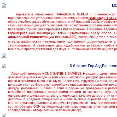
В
Адекватное объяснение ПАРАДОКСА ФЕРМИ и планомерного унич
гарантированного устранения неприемлемых рисков
ВЫНУЖДЕН
СОГ
обоих судьбоносных рубежных изобретений (ядерной бомбы и эффекти
сами - как можно допустить злодеев без нравственных ограничений к
Наиболее вероятн
переиграть случившееся приводит к петле времени.
гарантированной ликвидации таких цивилизаций сразу после в
аномальной
концентрации ксенона-129
), сохраняющегося в теч
о катастрофических последствиях допущения доминирования в 
закономерным. И реализация двух судьбоносных рубежных изобрет
гениально просто достижима для научно - технически развивающихся р
3-й завет ГорИздРа - те
Люди себя именуют HOMO SAPIENS SAPIENS. Но судите сами - можно 
доводам разума о выходе из кризиса? В частности, распространяемым м
право и экономика висят в воздухе. Более того, структуры и лица, пр
целом до сих пор блокируют важнейшую информацию о реальном положе
дважды разумными. В связи с этим в случае не проведения в разум
важнейшей информации всеми этими лицами (в частности, журналис
одновневного фундаментального спецкурса с зачетом автора этих осн
дипломы о среднем специальном и/или высшем образовании, научн
соответствующие должности юридически утрачивают силу. Все ответст
согласно Устава ООН, автоматически по праву признаются виновными 
справедливый и авторитетный человеческий суд.