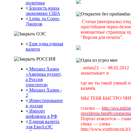
политика
¤
Близость краха
экономики США
Открытие без прибамбас
¤
Lenta_ru Сорос,
Статьи (материалы) отк
Джордж
простейшем черно-белом 
компактные страницы пр
ОЭС
"Версия для печати".
¤
Еще одна единая
валюта
РОССИЯ
Одна из угроз мне
sertan23 — 08.02.201
¤
Михаил Хазин
захватывает и
«Америка рухнет,
а Россия
где же ты такой умный п
очистится»
казачёк.
¤
Михаил Хазин -
2
МЫ ТЕБЯ БЫСТРО ЧИК
¤
Инвестирование
в доллар
ссылка —
http://ava.md/n
¤
Импорт
prezidenta.html#commenta
инфляции в РФ
Портал атакуется— главн
¤
Единая валюта
сбоку — слева -
для ЕврАзЭС
http://www.exitfromcris.h