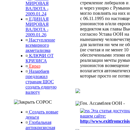
стремление либералов и 
МИРОВАЯ
и через унирю с Румыни
ВАЛЮТА -
могло повлиять на них 
2009.01.24
с 06.11.1995 по настоящ
¤
ЕДИНАЯ
унионистов и/или европ
МИРОВАЯ
вердиктом
как главы Вы
ВАЛЮТА -
согласно Устава ООН
на
2009.01.26
нынешнему человечеств
¤
Наступление
для залития ни чем не 
всемирного
(не считая и не менее 10
акметализма
обеспеченными этими ев
¤
КЛЮЧИ ОТ
реализации мечты румын
КРИЗИСА
унионистов возмещени
¤
Евраз
возлагается автоматиче
¤
Назарбаев
которые просто не потя
предложил
странам ШОС
создать единую
валюту
СОРОС
Ген. Ассамблея ООН -
Эта статья доступн
¤
Создать новые
вашем сайте:
деньги
http://www.exitfromcrisis
¤
Глобальная
антикризисная