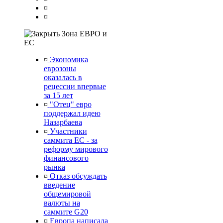
¤
¤
Зона ЕВРО и
ЕС
¤
Экономика
еврозоны
оказалась в
рецессии впервые
за 15 лет
¤
"Отец" евро
поддержал идею
Назарбаева
¤
Участники
саммита ЕС - за
реформу мирового
финансового
рынка
¤
Отказ обсуждать
введение
общемировой
валюты на
саммите G20
¤
Европа написала