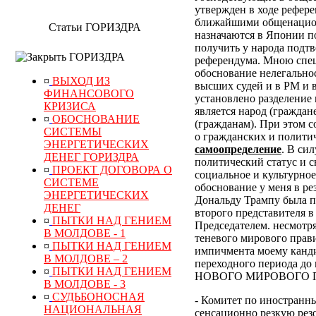
утвержден в ходе рефер
ближайшими общенацион
Статьи ГОРИЗДРА
назначаются в Японии по
получить у народа подт
ГОРИЗДРА
референдума.
Мною специ
обоснование нелегально
¤
ВЫХОД ИЗ
высших судей и в РМ и 
ФИНАНСОВОГО
установлено разделение 
КРИЗИСА
является народ (граждан
¤
ОБОСНОВАНИЕ
(гражданам). При этом 
СИСТЕМЫ
о гражданских и полити
ЭНЕРГЕТИЧЕСКИХ
самоопределение
. В си
ДЕНЕГ ГОРИЗДРА
политический статус и с
¤
ПРОЕКТ ДОГОВОРА О
социальное и культурное
СИСТЕМЕ
обоснование у меня в р
ЭНЕРГЕТИЧЕСКИХ
Дональду Трампу была п
ДЕНЕГ
второго представителя в
¤
ПЫТКИ НАД ГЕНИЕМ
Председателем. несмотр
В МОЛДОВЕ - 1
теневого мирового прави
¤
ПЫТКИ НАД ГЕНИЕМ
импичмента моему канди
В МОЛДОВЕ – 2
переходного периода
¤
ПЫТКИ НАД ГЕНИЕМ
НОВОГО МИРОВОГО ПОР
В МОЛДОВЕ - 3
¤
СУДЬБОНОСНАЯ
- Комитет по иностранн
НАЦИОНАЛЬНАЯ
сенсационно резкую рез