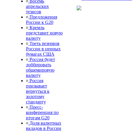
¤
Восемь
апрельских
тезисов
¤
Предложения
России к G20
¤
Кремль
представит новую
валюту
¤
Треть резервов
России в ценных
бумагах США
¤
Россия будет
лоббировать
общемировую
валюту
¤
Россия
призывает
вернуться к
золотому
стандарту
¤
Пресс-
конференция по
итогам G20
¤
Доля валютных
вкладов в России