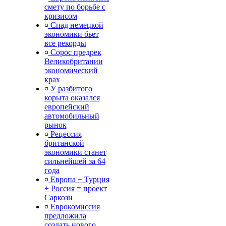
смету по борьбе с
кризисом
¤
Спад немецкой
экономики бьет
все рекорды
¤
Сорос предрек
Великобритании
экономический
крах
¤
У разбитого
корыта оказался
европейский
автомобильный
рынок
¤
Рецессия
британской
экономики станет
сильнейшей за 64
года
¤
Европа + Турция
+ Россия = проект
Саркози
¤
Еврокомиссия
предложила
создать нового