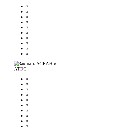
¤
¤
¤
¤
¤
¤
¤
¤
¤
¤
АСЕАН и
АТЭС
¤
¤
¤
¤
¤
¤
¤
¤
¤
¤