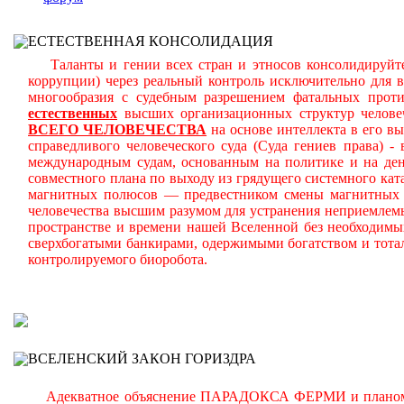
ЕСТЕСТВЕННАЯ КОНСОЛИДАЦИЯ
Таланты и гении всех стран и этносов консолидируйте
коррупции) через реальный контроль исключительно для 
многообразия с судебным разрешением фатальных прот
естественных
высших организационных структур челове
ВСЕГО ЧЕЛОВЕЧЕСТВА
на основе интеллекта в его в
справедливого человеческого суда (Суда гениев права) 
международным судам, основанным на политике и на день
совместного плана по выходу из грядущего системного ката
магнитных полюсов — предвестником смены магнитных п
человечества высшим разумом для устранения неприемлем
пространстве и времени нашей Вселенной без необходимы
сверхбогатыми банкирами, одержимыми богатством и тота
контролируемого биоробота.
В
ВСЕЛЕНСКИЙ ЗАКОН ГОРИЗДРА
Адекватное объяснение ПАРАДОКСА ФЕРМИ и планомерно