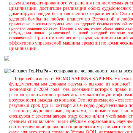
разум для гарантированного устранения неприемлемых ри
цивилизации, достигшие реализации обоих судьбоносных
доминируют злодеи без нравственных ограничений.
Судите
ядерной бомбы на любую планету во Вселенной в любое
применение высшим разумом именно ядерной бомбы огромной мощ
принятия решения об этом. Причем с оставлением объективного с
побуждения новых цивилизаций в такой звездной системе за
При этом появление разумных цивилизаций яв
ограничений.
эффективно управляемой машины времени) по космическим
цивилизаций.
3-й завет ГорИздРа - тестирование человечности элиты всех
Люди себя именуют HOMO SAPIENS SAPIENS. Но судите сам
фундаментальным доводам разума о выходе из кризиса?
экономики с 2009 года, без осознания которых право и 
распространять и/или применять эту важнейшую информа
возможности выхода из кризиса. Это неприемлемо - ответст
разумный срок (до 11 октября 2016 года) документально
частности, журналистами, юристами, экономистами, фина
спецкурса с зачетом автора этих основ и/или учебными с
среднем специальном и/или высшем образовании, научные
соответствующие должности юридически утрачивают силу. 
силу для всех стран согласно Устава ООН, автоматически 