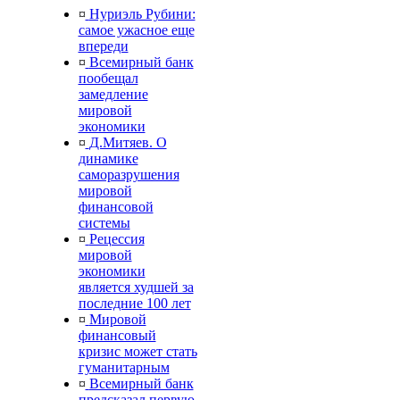
¤
Нуриэль Рубини:
самое ужасное еще
впереди
¤
Всемирный банк
пообещал
замедление
мировой
экономики
¤
Д.Митяев. О
динамике
саморазрушения
мировой
финансовой
системы
¤
Рецессия
мировой
экономики
является худшей за
последние 100 лет
¤
Мировой
финансовый
кризис может стать
гуманитарным
¤
Всемирный банк
предсказал первую