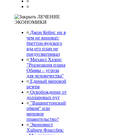
¤
¤
ЛЕЧЕНИЕ
ЭКОНОМИКИ
¤
Джон Кейнс ни в
чем не виноват:
бреттон-вудского
яда его план не
предусматривал
¤
Михаил Хазин:
"Реализация плана
Обамы – угроза
для человечества"
¤
Единый мировой
резерв
¤
Освобождение от
долларовых пут
¤
"Вашингтонский
обком" или
мировое
правительство?
¤
Экономист
Хайнер Флассбек: