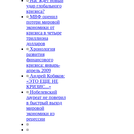
¤
Нас ждет новый
удар глобального
кризиса?
¤
МВФ оценил
потери мировой
экономики от
кризиса в четыре
триллиона
долларов
¤
Хронология
развития
финансового
кризиса: январь-
апрель 2009
¤
Андрей Кобяков:
«ЭТО ЕЩЕ НЕ
КРИЗИС...»
¤
Нобелевский
лауреат не поверил
в быстрый выход
мировой
экономики из
рецессии
¤
¤