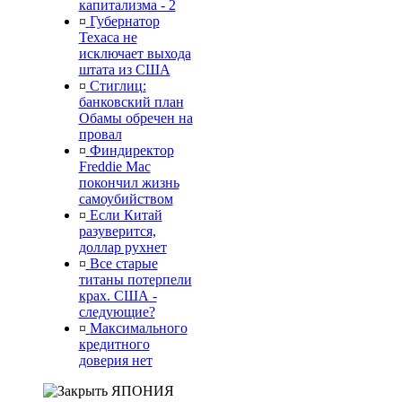
капитализма - 2
¤
Губернатор
Техаса не
исключает выхода
штата из США
¤
Стиглиц:
банковский план
Обамы обречен на
провал
¤
Финдиректор
Freddie Mac
покончил жизнь
самоубийством
¤
Если Китай
разуверится,
доллар рухнет
¤
Все старые
титаны потерпели
крах. США -
следующие?
¤
Максимального
кредитного
доверия нет
ЯПОНИЯ