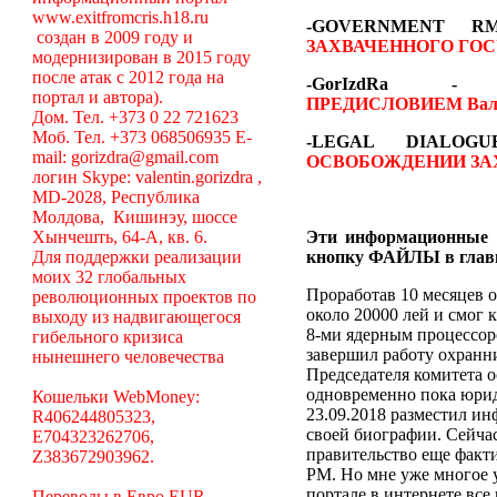
www.exitfromcris.h18.ru
-GOVERNMENT 
создан в 2009 году и
ЗАХВАЧЕННОГО ГОС
модернизирован в 2015 году
после атак с 2012 года на
-GorIzdRa
портал и автора).
ПРЕДИСЛОВИЕМ
Вал
Дом. Тел. +373 0 22 721623
Моб. Тел. +373 068506935 E-
-LEGAL DIALO
mail: gorizdra@gmail.com
ОСВОБОЖДЕНИИ ЗА
логин Skype: valentin.gorizdra ,
MD-2028, Республика
Молдова, Кишинэу, шоссе
Хынчешть, 64-А, кв. 6.
Эти информационные 
Для поддержки реализации
кнопку ФАЙЛЫ в глав
моих 32 глобальных
Проработав 10 месяцев о
революционных проектов по
около 20000 лей и смог 
выходу из надвигающегося
8-ми ядерным процессоро
гибельного кризиса
завершил работу охранни
нынешнего человечества
Председателя комитета 
одновременно пока юрид
Кошельки WebMoney:
23.09.2018 разместил ин
R406244805323,
своей биографии. Сейча
E704323262706,
правительство еще факт
Z383672903962.
РМ. Но мне уже многое у
портале в интернете вс
Переводы в Евро EUR