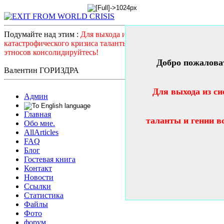
Подумайте над этим :
Для выхода из системного
катастрофического кризиса таланты и гении всех стран и
этносов консолидируйтесь!
Добро пожалова
Валентин ГОРИЗДРА
Для выхода из си
Админ
Главная
таланты и гении в
Обо мне.
AllArticles
FAQ
Блог
Гостевая книга
Контакт
Новости
Ссылки
Статистика
Файлы
Фото
форум