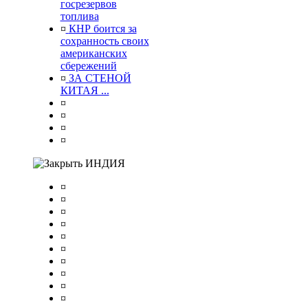
госрезервов
топлива
¤
КНР боится за
сохранность своих
американских
сбережений
¤
ЗА СТЕНОЙ
КИТАЯ ...
¤
¤
¤
¤
ИНДИЯ
¤
¤
¤
¤
¤
¤
¤
¤
¤
¤