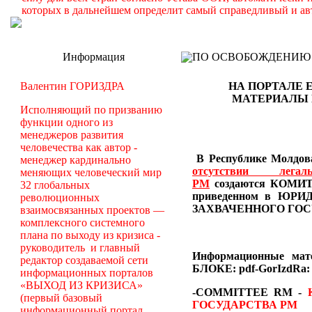
которых в дальнейшем определит самый справедливый и ав
Информация
ПО ОСВОБОЖДЕНИЮ РМ -
Валентин ГОРИЗДРА
НА ПОРТАЛЕ 
МАТЕРИАЛЫ
Исполняющий по призванию
функции одного из
менеджеров развития
человечества как автор -
В Республике Молдова
менеджер кардинально
отсутствии лег
меняющих человеческий мир
РМ
создаются
КОМИТЕ
32 глобальных
приведенном в Ю
революционных
ЗАХВАЧЕННОГО ГОС
взаимосвязанных проектов —
комплексного системного
плана по выходу из кризиса -
руководитель и главный
Информационные ма
редактор создаваемой сети
БЛОКЕ: pdf-GorIzdRa:
информационных порталов
«ВЫХОД ИЗ КРИЗИСА»
-COMMITTEE RM
-
(первый базовый
ГОСУДАРСТВА РМ
информационный портал