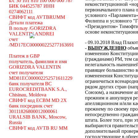
k/c 30 101 810 100 000 000 787
неконституционной «н
БИК 044525787 ИНН
первоначального плана о
0274062111
условного «Парламента»
СВИФТ код AVTBRUMM
Филиппа и условного "Г
Детали платежа
«Президентом» Тимофти
В пользу /GORIZDRA
основе неконституцион
VALENTIN ANDREI
счет
- 09.10.2018 Влад Плахо
/MD17EC000000225277163691
-
ВЫНУЖДЕННО
объя
изменению Конституции 
Платеж в GBP
(гражданами) РМ, тем с
получатель, фамилия и имя
нелегальность нынешней
GORIZDRA VALENTIN
правящее большинство в
счет получателя
измененения Конституци
MD81EC000002252571611229
ограничиться всенародн
банк получателя BC
рядом других стран (н
EUROCREDITBANK S.A.,
Союзом), а назначение 
Chisinau, Moldova
прежним и аннулируя ре
СВИФТ код ECBM MD 2X
апелляционном и/или ка
банк посредник счет
прежнему по своему про
30111826800012000061
непосредтвенно граждана
URALSIB BANK, Moscow,
штата. Более того, при э
Russia
выбираются правительст
СВИФТ код AVTB RU MM
дополнительной проверки
господствующие в общес