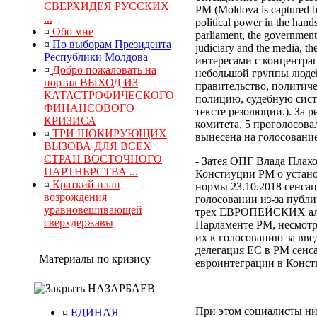
СВЕРХИДЕЯ РУССКИХ
РМ (Moldova is captured by
...
political power in the hand
¤
Обо мне
parliament, the government, 
¤
По выборам Президента
judiciary and the media, 
Республики Молдова
интересами с концентра
¤
Добро пожаловать на
небольшой группы людей
портал ВЫХОД ИЗ
правительство, политич
КАТАСТРОФИЧЕСКОГО
полицию, судебную сист
ФИНАНСОВОГО
тексте резолюции.). За
КРИЗИСА
комитета, 5 проголосова
¤
ТРИ ШОКИРУЮЩИХ
вынесена на голосование
ВЫЗОВА ДЛЯ ВСЕХ
СТРАН ВОСТОЧНОГО
- Затея ОПГ Влада Плах
ПАРТНЕРСТВА ...
Констиуции РМ о устано
¤
Краткий план
нормы 23.10.2018 сенса
возрождения
голосовании из-за публи
уравновешивающей
трех
ЕВРОПЕЙСКИХ
ал
сверхдержавы
Парламенте РМ, несмотр
их к голосованию за вв
делегация ЕС в РМ сенс
Материалы по кризису
евроинтеграции в Конс
НАЗАРБАЕВ
При этом социалисты ни
¤
ЕДИНАЯ