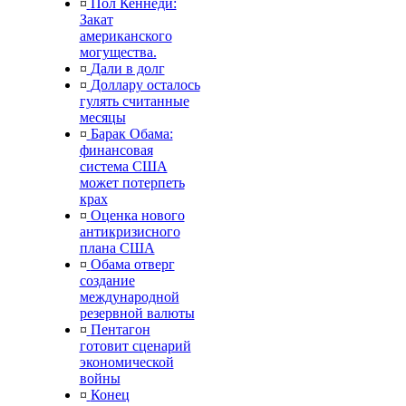
¤
Пол Кеннеди:
Закат
американского
могущества.
¤
Дали в долг
¤
Доллару осталось
гулять считанные
месяцы
¤
Барак Обама:
финансовая
система США
может потерпеть
крах
¤
Оценка нового
антикризисного
плана США
¤
Обама отверг
создание
международной
резервной валюты
¤
Пентагон
готовит сценарий
экономической
войны
¤
Конец