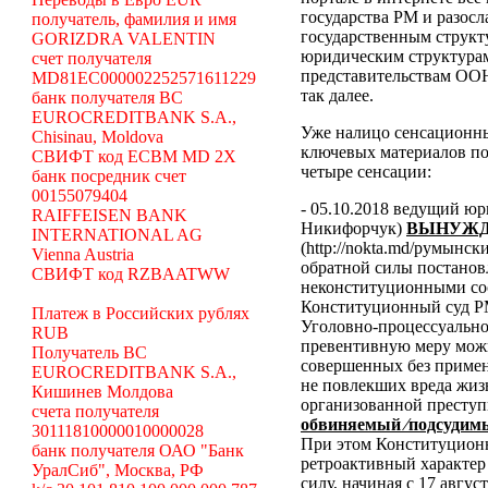
государства РМ и разосл
получатель, фамилия и имя
государственным структ
GORIZDRA VALENTIN
юридическим структура
счет получателя
представительствам ООН
MD81EC000002252571611229
так далее.
банк получателя BC
EUROCREDITBANK S.A.,
Уже налицо сенсационн
Chisinau, Moldova
ключевых материалов по
СВИФТ код ECBM MD 2X
четыре сенсации:
банк посредник счет
00155079404
- 05.10.2018 ведущий ю
RAIFFEISEN BANK
Никифорчук)
ВЫНУЖД
INTERNATIONAL AG
(http://nokta.md/румынс
Vienna Austria
обратной силы постано
СВИФТ код RZBAATWW
неконституционными со
Конституционный суд Р
Платеж в Российских рублях
Уголовно-процессуальног
RUB
превентивную меру можн
Получатель BC
совершенных без примен
EUROCREDITBANK S.A.,
не повлекших вреда жиз
Кишинев Молдова
организованной преступ
счета получателя
обвиняемый ⁄подсудимы
30111810000010000028
При этом Конституционн
банк получателя ОАО "Банк
ретроактивный характер 
УралСиб", Москва, РФ
силу, начиная с 17 авгус