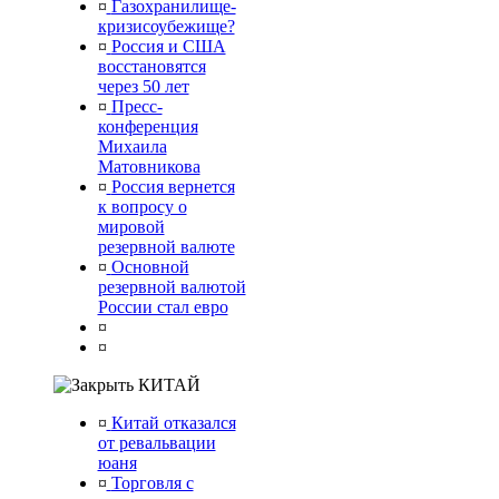
¤
Газохранилище-
кризисоубежище?
¤
Россия и США
восстановятся
через 50 лет
¤
Пресс-
конференция
Михаила
Матовникова
¤
Россия вернется
к вопросу о
мировой
резервной валюте
¤
Основной
резервной валютой
России стал евро
¤
¤
КИТАЙ
¤
Китай отказался
от ревальвации
юаня
¤
Торговля с