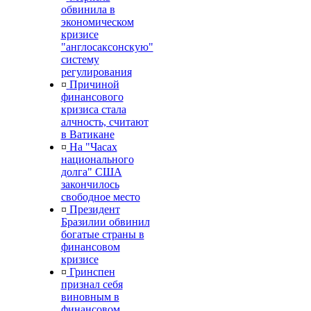
обвинила в
экономическом
кризисе
"англосаксонскую"
систему
регулирования
¤
Причиной
финансового
кризиса стала
алчность, считают
в Ватикане
¤
На "Часах
национального
долга" США
закончилось
свободное место
¤
Президент
Бразилии обвинил
богатые страны в
финансовом
кризисе
¤
Гринспен
признал себя
виновным в
финансовом