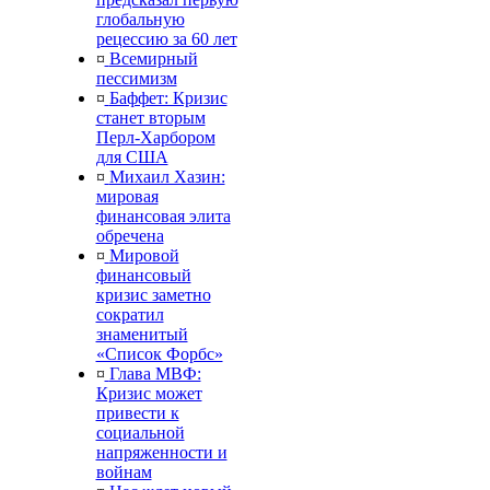
глобальную
рецессию за 60 лет
¤
Всемирный
пессимизм
¤
Баффет: Кризис
станет вторым
Перл-Харбором
для США
¤
Михаил Хазин:
мировая
финансовая элита
обречена
¤
Мировой
финансовый
кризис заметно
сократил
знаменитый
«Список Форбс»
¤
Глава МВФ:
Кризис может
привести к
социальной
напряженности и
войнам