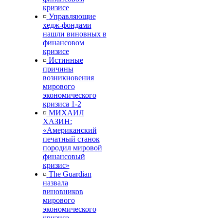
кризисе
¤
Управляющие
хедж-фондами
нашли виновных в
финансовом
кризисе
¤
Истинные
причины
возникновения
мирового
экономического
кризиса 1-2
¤
МИХАИЛ
ХАЗИН:
«Американский
печатный станок
породил мировой
финансовый
кризис»
¤
The Guardian
назвала
виновников
мирового
экономического
кризиса