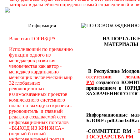
которых в дальнейшем определит самый справедливый и ав
Информация
ПО ОСВОБОЖДЕНИЮ РМ -
Валентин ГОРИЗДРА
НА ПОРТАЛЕ 
МАТЕРИАЛЫ
Исполняющий по призванию
функции одного из
менеджеров развития
человечества как автор -
В Республике Молдова
менеджер кардинально
отсутствии лег
меняющих человеческий мир
РМ
создаются
КОМИТЕ
32 глобальных
приведенном в Ю
революционных
ЗАХВАЧЕННОГО ГОС
взаимосвязанных проектов —
комплексного системного
плана по выходу из кризиса -
руководитель и главный
Информационные ма
редактор создаваемой сети
БЛОКЕ: pdf-GorIzdRa:
информационных порталов
«ВЫХОД ИЗ КРИЗИСА»
-COMMITTEE RM
-
(первый базовый
ГОСУДАРСТВА РМ
информационный портал