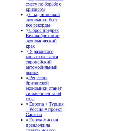
смету по борьбе с
кризисом
¤
Спад немецкой
экономики бьет
все рекорды
¤
Сорос предрек
Великобритании
экономический
крах
¤
У разбитого
корыта оказался
европейский
автомобильный
рынок
¤
Рецессия
британской
экономики станет
сильнейшей за 64
года
¤
Европа + Турция
+ Россия = проект
Саркози
¤
Еврокомиссия
предложила
создать нового