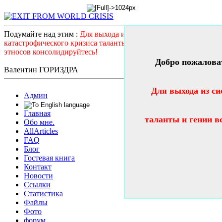
Подумайте над этим :
Для выхода из системного
катастрофического кризиса таланты и гении всех стран и
этносов консолидируйтесь!
Добро пожалова
Валентин ГОРИЗДРА
Для выхода из си
Админ
Главная
таланты и гении в
Обо мне.
AllArticles
FAQ
Блог
Гостевая книга
Контакт
Новости
Ссылки
Статистика
Файлы
Фото
форум