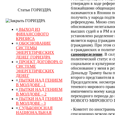
утвержден в ходе рефер
ближайшими общенацион
Статьи ГОРИЗДРА
назначаются в Японии по
получить у народа подт
ГОРИЗДРА
референдума.
Мною специ
обоснование нелегально
¤
ВЫХОД ИЗ
высших судей и в РМ и 
ФИНАНСОВОГО
установлено разделение 
КРИЗИСА
является народ (граждан
¤
ОБОСНОВАНИЕ
(гражданам). При этом 
СИСТЕМЫ
о гражданских и полити
ЭНЕРГЕТИЧЕСКИХ
самоопределение
. В си
ДЕНЕГ ГОРИЗДРА
политический статус и с
¤
ПРОЕКТ ДОГОВОРА О
социальное и культурное
СИСТЕМЕ
обоснование у меня в р
ЭНЕРГЕТИЧЕСКИХ
Дональду Трампу была п
ДЕНЕГ
второго представителя в
¤
ПЫТКИ НАД ГЕНИЕМ
Председателем. несмотр
В МОЛДОВЕ - 1
теневого мирового прави
¤
ПЫТКИ НАД ГЕНИЕМ
импичмента моему канди
В МОЛДОВЕ – 2
переходного периода
¤
ПЫТКИ НАД ГЕНИЕМ
НОВОГО МИРОВОГО ПОР
В МОЛДОВЕ - 3
¤
СУДЬБОНОСНАЯ
- Комитет по иностранн
НАЦИОНАЛЬНАЯ
сенсационно резкую рез