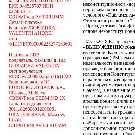
k/c 30 101 810 100 000 000 787
неконституционной «н
БИК 044525787 ИНН
первоначального плана о
0274062111
условного «Парламента»
СВИФТ код AVTBRUMM
Филиппа и условного "Г
Детали платежа
«Президентом» Тимофти
В пользу /GORIZDRA
основе неконституцион
VALENTIN ANDREI
счет
- 09.10.2018 Влад Плахо
/MD17EC000000225277163691
-
ВЫНУЖДЕННО
объя
изменению Конституции 
Платеж в GBP
(гражданами) РМ, тем с
получатель, фамилия и имя
нелегальность нынешней
GORIZDRA VALENTIN
правящее большинство в
счет получателя
измененения Конституци
MD81EC000002252571611229
ограничиться всенародн
банк получателя BC
рядом других стран (н
EUROCREDITBANK S.A.,
Союзом), а назначение 
Chisinau, Moldova
прежним и аннулируя ре
СВИФТ код ECBM MD 2X
апелляционном и/или ка
банк посредник счет
прежнему по своему про
30111826800012000061
непосредтвенно граждана
URALSIB BANK, Moscow,
штата. Более того, при э
Russia
выбираются правительст
СВИФТ код AVTB RU MM
дополнительной проверки
господствующие в общес