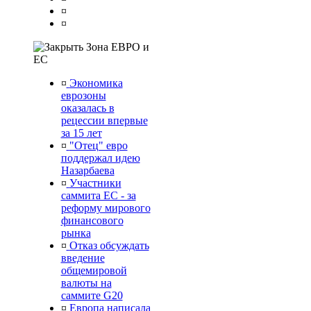
¤
¤
Зона ЕВРО и
ЕС
¤
Экономика
еврозоны
оказалась в
рецессии впервые
за 15 лет
¤
"Отец" евро
поддержал идею
Назарбаева
¤
Участники
саммита ЕС - за
реформу мирового
финансового
рынка
¤
Отказ обсуждать
введение
общемировой
валюты на
саммите G20
¤
Европа написала