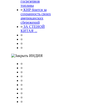
госрезервов
топлива
¤
КНР боится за
сохранность своих
американских
сбережений
¤
ЗА СТЕНОЙ
КИТАЯ ...
¤
¤
¤
¤
ИНДИЯ
¤
¤
¤
¤
¤
¤
¤
¤
¤
¤