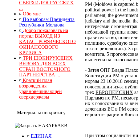
СВЕРХИДЕЯ РУССКИХ
РМ (Moldova is captured by
...
political power in the hand
¤
Обо мне
parliament, the government, 
¤
По выборам Президента
judiciary and the media, 
Республики Молдова
интересами с концентра
¤
Добро пожаловать на
небольшой группы людей
портал ВЫХОД ИЗ
правительство, политич
КАТАСТРОФИЧЕСКОГО
полицию, судебную сист
ФИНАНСОВОГО
тексте резолюции.). За
КРИЗИСА
комитета, 5 проголосова
¤
ТРИ ШОКИРУЮЩИХ
вынесена на голосование
ВЫЗОВА ДЛЯ ВСЕХ
СТРАН ВОСТОЧНОГО
- Затея ОПГ Влада Плах
ПАРТНЕРСТВА ...
Констиуции РМ о устано
¤
Краткий план
нормы 23.10.2018 сенса
возрождения
голосовании из-за публи
уравновешивающей
трех
ЕВРОПЕЙСКИХ
ал
сверхдержавы
Парламенте РМ, несмотр
их к голосованию за вв
делегация ЕС в РМ сенс
Материалы по кризису
евроинтеграции в Конс
НАЗАРБАЕВ
При этом социалисты ни
¤
ЕДИНАЯ