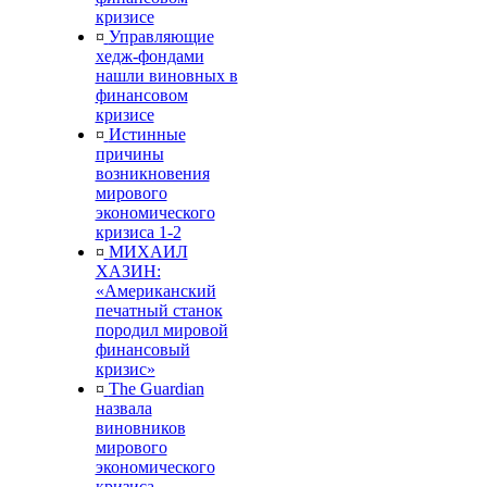
кризисе
¤
Управляющие
хедж-фондами
нашли виновных в
финансовом
кризисе
¤
Истинные
причины
возникновения
мирового
экономического
кризиса 1-2
¤
МИХАИЛ
ХАЗИН:
«Американский
печатный станок
породил мировой
финансовый
кризис»
¤
The Guardian
назвала
виновников
мирового
экономического
кризиса