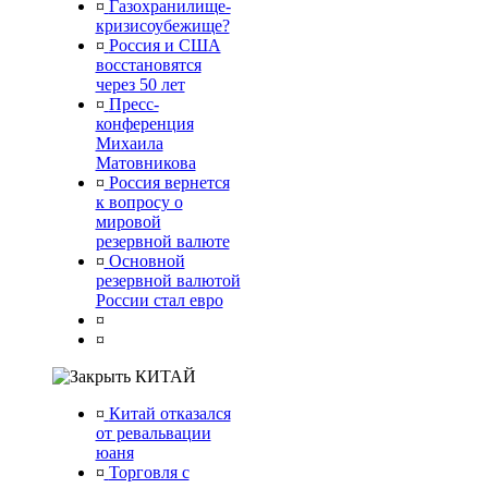
¤
Газохранилище-
кризисоубежище?
¤
Россия и США
восстановятся
через 50 лет
¤
Пресс-
конференция
Михаила
Матовникова
¤
Россия вернется
к вопросу о
мировой
резервной валюте
¤
Основной
резервной валютой
России стал евро
¤
¤
КИТАЙ
¤
Китай отказался
от ревальвации
юаня
¤
Торговля с