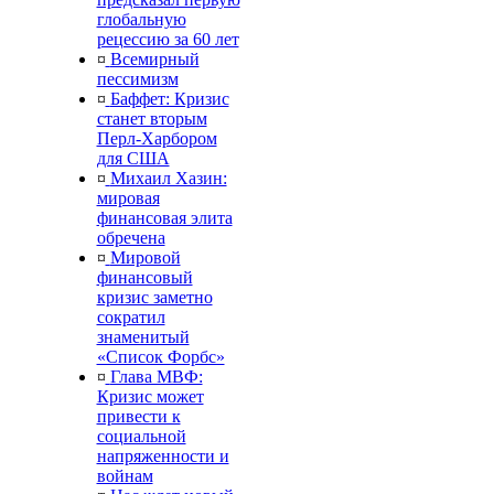
глобальную
рецессию за 60 лет
¤
Всемирный
пессимизм
¤
Баффет: Кризис
станет вторым
Перл-Харбором
для США
¤
Михаил Хазин:
мировая
финансовая элита
обречена
¤
Мировой
финансовый
кризис заметно
сократил
знаменитый
«Список Форбс»
¤
Глава МВФ:
Кризис может
привести к
социальной
напряженности и
войнам