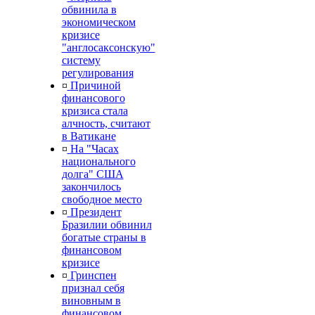
обвинила в
экономическом
кризисе
"англосаксонскую"
систему
регулирования
¤
Причиной
финансового
кризиса стала
алчность, считают
в Ватикане
¤
На "Часах
национального
долга" США
закончилось
свободное место
¤
Президент
Бразилии обвинил
богатые страны в
финансовом
кризисе
¤
Гринспен
признал себя
виновным в
финансовом