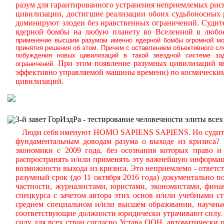
разум для гарантированного устранения неприемлемых ри
цивилизации, достигшие реализации обоих судьбоносных
доминируют злодеи без нравственных ограничений.
Судите
ядерной бомбы на любую планету во Вселенной в любое
применение высшим разумом именно ядерной бомбы огромной мощ
принятия решения об этом. Причем с оставлением объективного с
побуждения новых цивилизаций в такой звездной системе за
При этом появление разумных цивилизаций яв
ограничений.
эффективно управляемой машины времени) по космическим
цивилизаций.
3-й завет ГорИздРа - тестирование человечности элиты всех
Люди себя именуют HOMO SAPIENS SAPIENS. Но судите сам
фундаментальным доводам разума о выходе из кризиса?
экономики с 2009 года, без осознания которых право и 
распространять и/или применять эту важнейшую информа
возможности выхода из кризиса. Это неприемлемо - ответст
разумный срок (до 11 октября 2016 года) документально
частности, журналистами, юристами, экономистами, фина
спецкурса с зачетом автора этих основ и/или учебными с
среднем специальном и/или высшем образовании, научные
соответствующие должности юридически утрачивают силу. 
силу для всех стран согласно Устава ООН, автоматически 