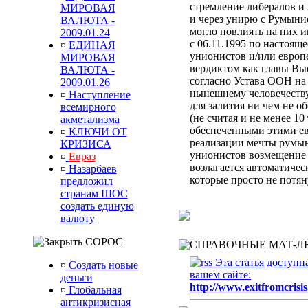
стремление либералов и 
МИРОВАЯ
и через унирю с Румыни
ВАЛЮТА -
могло повлиять на них 
2009.01.24
с 06.11.1995 по настоящ
¤
ЕДИНАЯ
унионистов и/или европ
МИРОВАЯ
вердиктом
как главы Вы
ВАЛЮТА -
согласно Устава ООН
на
2009.01.26
нынешнему человечеств
¤
Наступление
для залития ни чем не 
всемирного
(не считая и не менее 10
акметализма
обеспеченными этими ев
¤
КЛЮЧИ ОТ
реализации мечты румын
КРИЗИСА
унионистов возмещени
¤
Евраз
возлагается автоматиче
¤
Назарбаев
которые просто не потя
предложил
странам ШОС
создать единую
валюту
СОРОС
СПРАВОЧНЫЕ МАТ-ЛЫ
Эта статья доступн
¤
Создать новые
вашем сайте:
деньги
http://www.exitfromcrisis
¤
Глобальная
антикризисная