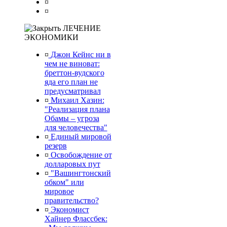
¤
¤
ЛЕЧЕНИЕ
ЭКОНОМИКИ
¤
Джон Кейнс ни в
чем не виноват:
бреттон-вудского
яда его план не
предусматривал
¤
Михаил Хазин:
"Реализация плана
Обамы – угроза
для человечества"
¤
Единый мировой
резерв
¤
Освобождение от
долларовых пут
¤
"Вашингтонский
обком" или
мировое
правительство?
¤
Экономист
Хайнер Флассбек: