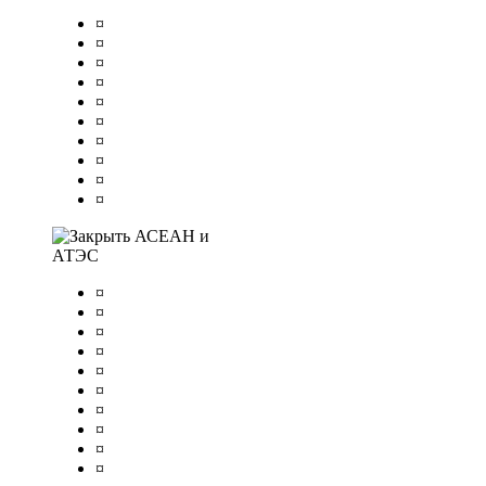
¤
¤
¤
¤
¤
¤
¤
¤
¤
¤
АСЕАН и
АТЭС
¤
¤
¤
¤
¤
¤
¤
¤
¤
¤