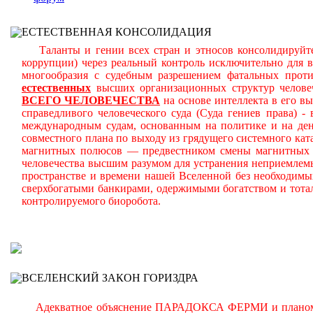
ЕСТЕСТВЕННАЯ КОНСОЛИДАЦИЯ
Таланты и гении всех стран и этносов консолидируйте
коррупции) через реальный контроль исключительно для 
многообразия с судебным разрешением фатальных прот
естественных
высших организационных структур челове
ВСЕГО ЧЕЛОВЕЧЕСТВА
на основе интеллекта в его в
справедливого человеческого суда (Суда гениев права) 
международным судам, основанным на политике и на день
совместного плана по выходу из грядущего системного ката
магнитных полюсов — предвестником смены магнитных п
человечества высшим разумом для устранения неприемлем
пространстве и времени нашей Вселенной без необходимы
сверхбогатыми банкирами, одержимыми богатством и тота
контролируемого биоробота.
В
ВСЕЛЕНСКИЙ ЗАКОН ГОРИЗДРА
Адекватное объяснение ПАРАДОКСА ФЕРМИ и планомерно