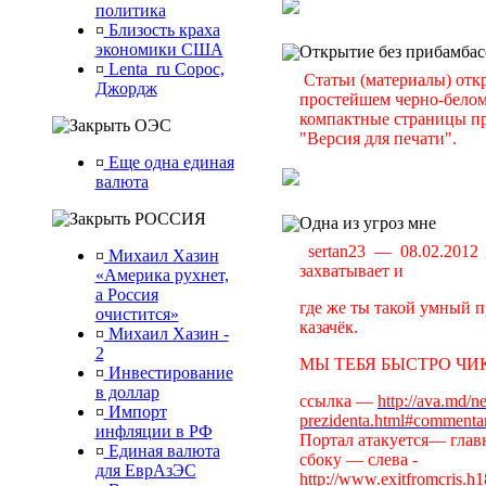
политика
¤
Близость краха
экономики США
Открытие без прибамбас
¤
Lenta_ru Сорос,
Статьи (материалы) отк
Джордж
простейшем черно-белом 
компактные страницы пр
ОЭС
"Версия для печати".
¤
Еще одна единая
валюта
РОССИЯ
Одна из угроз мне
sertan23 — 08.02.201
¤
Михаил Хазин
захватывает и
«Америка рухнет,
а Россия
где же ты такой умный п
очистится»
казачёк.
¤
Михаил Хазин -
2
МЫ ТЕБЯ БЫСТРО ЧИК
¤
Инвестирование
в доллар
ссылка —
http://ava.md/n
¤
Импорт
prezidenta.html#commenta
инфляции в РФ
Портал атакуется— главн
¤
Единая валюта
сбоку — слева -
для ЕврАзЭС
http://www.exitfromcris.h