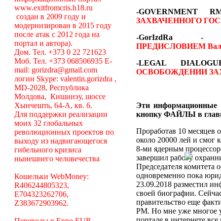
www.exitfromcris.h18.ru
-GOVERNMENT 
создан в 2009 году и
ЗАХВАЧЕННОГО ГОС
модернизирован в 2015 году
после атак с 2012 года на
-GorIzdRa
портал и автора).
ПРЕДИСЛОВИЕМ
Вал
Дом. Тел. +373 0 22 721623
Моб. Тел. +373 068506935 E-
-LEGAL DIALO
mail: gorizdra@gmail.com
ОСВОБОЖДЕНИИ ЗА
логин Skype: valentin.gorizdra ,
MD-2028, Республика
Молдова, Кишинэу, шоссе
Хынчешть, 64-А, кв. 6.
Эти информационные 
Для поддержки реализации
кнопку ФАЙЛЫ в глав
моих 32 глобальных
Проработав 10 месяцев о
революционных проектов по
около 20000 лей и смог 
выходу из надвигающегося
8-ми ядерным процессоро
гибельного кризиса
завершил работу охранни
нынешнего человечества
Председателя комитета 
одновременно пока юрид
Кошельки WebMoney:
23.09.2018 разместил ин
R406244805323,
своей биографии. Сейча
E704323262706,
правительство еще факт
Z383672903962.
РМ. Но мне уже многое у
портале в интернете вс
Переводы в Евро EUR