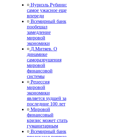
¤
Нуриэль Рубини:
самое ужасное еще
впереди
¤
Всемирный банк
пообещал
замедление
мировой
экономики
¤
Д.Митяев. О
динамике
саморазрушения
мировой
финансовой
системы
¤
Рецессия
мировой
экономики
является худшей за
последние 100 лет
¤
Мировой
финансовый
кризис может стать
гуманитарным
¤
Всемирный банк
предсказал первую