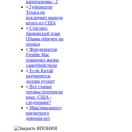
капитализма - 2
¤
Губернатор
Техаса не
исключает выхода
штата из США
¤
Стиглиц:
банковский план
Обамы обречен на
провал
¤
Финдиректор
Freddie Mac
покончил жизнь
самоубийством
¤
Если Китай
разуверится,
доллар рухнет
¤
Все старые
титаны потерпели
крах. США -
следующие?
¤
Максимального
кредитного
доверия нет
ЯПОНИЯ