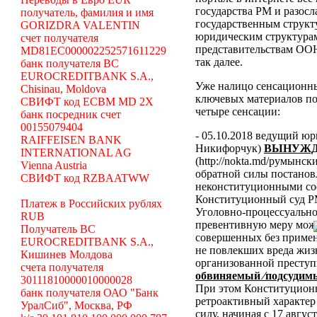
государства РМ и разосл
получатель, фамилия и имя
государственным структ
GORIZDRA VALENTIN
юридическим структура
счет получателя
представительствам ООН
MD81EC000002252571611229
так далее.
банк получателя BC
EUROCREDITBANK S.A.,
Уже налицо сенсационн
Chisinau, Moldova
ключевых материалов по
СВИФТ код ECBM MD 2X
четыре сенсации:
банк посредник счет
00155079404
- 05.10.2018 ведущий ю
RAIFFEISEN BANK
Никифорчук)
ВЫНУЖД
INTERNATIONAL AG
(http://nokta.md/румынс
Vienna Austria
обратной силы постано
СВИФТ код RZBAATWW
неконституционными со
Конституционный суд Р
Платеж в Российских рублях
Уголовно-процессуальног
RUB
превентивную меру можн
Получатель BC
совершенных без примен
EUROCREDITBANK S.A.,
не повлекших вреда жиз
Кишинев Молдова
организованной преступ
счета получателя
обвиняемый ⁄подсудимы
30111810000010000028
При этом Конституционн
банк получателя ОАО "Банк
ретроактивный характер 
УралСиб", Москва, РФ
силу, начиная с 17 авгус