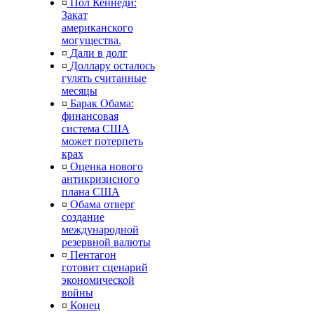
¤
Пол Кеннеди:
Закат
американского
могущества.
¤
Дали в долг
¤
Доллару осталось
гулять считанные
месяцы
¤
Барак Обама:
финансовая
система США
может потерпеть
крах
¤
Оценка нового
антикризисного
плана США
¤
Обама отверг
создание
международной
резервной валюты
¤
Пентагон
готовит сценарий
экономической
войны
¤
Конец