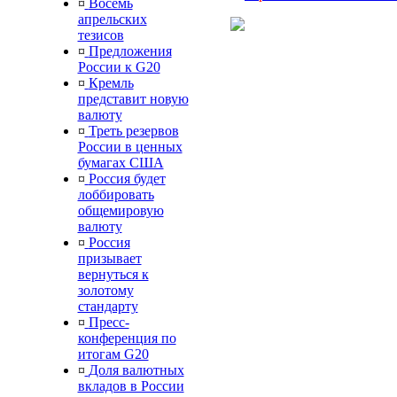
¤
Восемь
апрельских
тезисов
¤
Предложения
России к G20
¤
Кремль
представит новую
валюту
¤
Треть резервов
России в ценных
бумагах США
¤
Россия будет
лоббировать
общемировую
валюту
¤
Россия
призывает
вернуться к
золотому
стандарту
¤
Пресс-
конференция по
итогам G20
¤
Доля валютных
вкладов в России