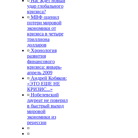
¤
Нас ждет новый
удар глобального
кризиса?
¤
МВФ оценил
потери мировой
экономики от
кризиса в четыре
триллиона
долларов
¤
Хронология
развития
финансового
кризиса: январь-
апрель 2009
¤
Андрей Кобяков:
«ЭТО ЕЩЕ НЕ
КРИЗИС...»
¤
Нобелевский
лауреат не поверил
в быстрый выход
мировой
экономики из
рецессии
¤
¤