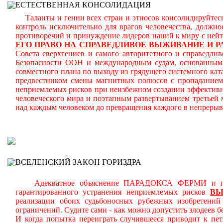
ЕСТЕСТВЕННАЯ КОНСОЛИДАЦИЯ
Таланты и гении всех стран и этносов консолидируйтесь
контроль исключительно для врагов человечества, должн
противоречий и принуждение лидеров наций к миру с ней
ЕГО ПРАВО НА СПРАВЕДЛИВОЕ ВЫЖИВАНИЕ И Р
Совета сверхгениев и самого авторитетного и справедлив
Безопасности ООН и международным судам, основанным н
совместного плана по выходу из грядущего системного кат
предвестником смены магнитных полюсов с пропаданием 
неприемлемых рисков при неизбежном создании эффективн
человеческого мира и поэтапным развертыванием третьей
над каждым человеком до превращения каждого в непреры
В
ВСЕЛЕНСКИЙ ЗАКОН ГОРИЗДРА
Адекватное объяснение ПАРАДОКСА ФЕРМИ и планом
гарантированного устранения неприемлемых рисков
В
реализации обоих судьбоносных рубежных изобретени
ограничений.
Судите сами - как можно допустить злодеев 
И когда попытка переиграть случившееся приводит к пет