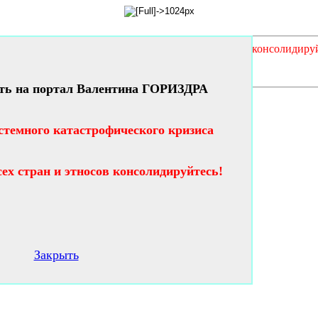
кого кризиса таланты и гении всех стран и этносов консолидиру
ть на портал Валентина ГОРИЗДРА
стемного катастрофического кризиса
сех стран и этносов консолидируйтесь!
Закрыть