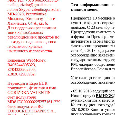
Моб. Тел. +373 068506935 E-
mail: gorizdra@gmail.com
Эти информационные
логин Skype: valentin.gorizdra ,
главном меню.
MD-2028, Республика
Проработав 10 месяцев о
Молдова, Кишинэу, шоссе
купить в кредит соврем
Хынчешть, 64-А, кв. 6.
дюймов. С 23 сентября 2
Для поддержки реализации
Председателя комитета 
моих 32 глобальных
и функции Премьер - ми
революционных проектов по
интернете в своей биогр
выходу из надвигающегося
фактически продолжает 
гибельного кризиса
сентября 2018 года разм
нынешнего человечества
освобождению захваченн
государственным структ
Кошельки WebMoney:
РМ, лидерам общественн
R406244805323,
Европейского Союза и та
E704323262706,
Z383672903962.
Уже налицо сенсационн
освобождению захваченн
Переводы в Евро EUR
получатель, фамилия и имя
- 05.10.2018 ведущий ю
GORIZDRA VALENTIN
Никифорчук)
ВЫНУЖД
счет получателя
румынский-язык-вместо-
MD81EC000002252571611229
Конституционного суда
банк получателя BC
30.10.2018 Конституцио
EUROCREDITBANK S.A.,
процессуального кодекса