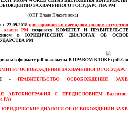
 EXIT FROM WORLD CRISIS
ВЫЛОЖЕНЫ МАТЕРИАЛ
ОБОЖДЕНИЮ ЗАХВАЧЕННОГО ГОСУДАРСТВА РМ
(
ОПГ Влада Плахатнюка
)
 с 23.09.2018
при юридически очевидном полном отсутстви
в власти РМ
создаются
КОМИТЕТ И ПРАВИТЕЛЬСТВО
иведенном в ЮРИДИЧЕСКИХ ДИАЛОГАХ
ОБ ОСВО
УДАРСТВА РМ
ериалы
в формате pdf
выложены В ПРАВОМ БЛОКЕ: pdf-Gor
ОМИТЕТ ОСВОБОЖДЕНИЯ ЗАХВАЧЕННОГО ГОСУДАРС
 RM -
ПРАВИТЕЛЬСТВО ОСВОБОЖДЕНИЯ ЗАХВ
АЯ АВТОБИОГРАФИЯ С ПРЕДИСЛОВИЕМ
Валентин
а РА)
-
ЮРИДИЧЕСКИЕ ДИАЛОГИ ОБ ОСВОБОЖДЕНИИ ЗАХ