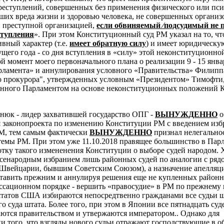
преступлений, совершенных без применения физического или пс
ших вреда жизни и здоровью человека, не совершенных органи
 преступной организацией,
если обвиняемый ⁄подсудимый не 
ступления
». При этом Конституционный суд РМ указал на то, чт
вный характер (т.е.
имеет обратную силу
) и имеет юридическую
кущего года - со дня вступления в «силу» этой неконституционно
й момент моего первоначального плана о реализации 9 - 15 янва
рламента» и аннулирования условного «Правительства» Филипп
о прокурора", утвержденных условным «Президентом» Тимофти
анного Парламентом на основе неконституционных положений 
тнюк - лидер захватившей государство ОПГ -
ВЫНУЖДЕННО
о
 законопроекта по изменению Конституции РМ с введением изб
М, тем самым фактически
ВЫНУЖДЕННО
признал нелегально
емы РМ. При этом уже 11.10.2018 правящее большинство в Пар
отку такого измененения Конституции о выборе судей народом. 
всенародным избранием лишь районных судей по аналогии с ряд
 Швейцарии, бывшим Советским Союзом), а назначение апелля
ставить прежним и аннулируя решения еще не купленных районн
ссационном порядке - вершить «правосудие» в РМ по прежнему 
 штатов США избираются непосредтвенно гражданами все судьи ш
о суда штата. Более того, при этом в
Японии все пятнадцать суд
ются правительством и утвержаются императором.. Однако для
и того, что взгляды нового судьи отражают господствующие в о