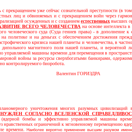
 с прекращением уже сейчас сознательной преступности (в то
остных лиц и обвиняемых и с прекращением войн через гарм
трализацией осужденных и с созданием
естественных
высших ор
АЗВИТИЕ ВСЕГО ЧЕЛОВЕЧЕСТВА
на основе интеллекта в
ого человеческого суда (Суда гениев права) - в дополнение 
а политике и на деньгах с обеспечением достижения прежде
астрофического кризиса нашей планеты и человечества, в част
дипольного магнитного поля нашей планеты, и вероятной л
о управляемой машины времени для перемещения в пространст
 мировой войны за ресурсы сверхбогатыми банкирами, одержимы
вно контролируемого биоробота.
алентин ГОРИЗДРА
ерного уничтожения многих разумных цивилизаций в ви
ЫНУЖДЕН
СОГЛАСНО ВСЕЛЕНСКОЙ СПРАВЕДЛИВОС
й (ядерной бомбы и эффективно управляемой машины време
без нравственных ограничений к мгновенному перемещению яде
ле времени.
Наиболее вероятно применение высшим разумом именн