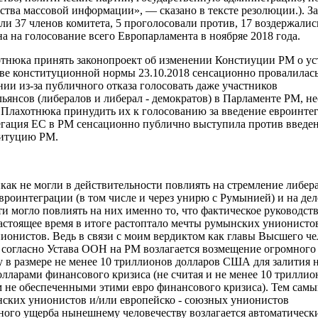
дства массовой информации», — сказано в тексте резолюции.). 
и 37 членов комитета, 5 проголосовали против, 17 воздержались
а на голосование всего Европарламента в ноябряе 2018 года.
отнюка принять законопроект об изменении Констиуции РМ о у
тве конституционной нормы 23.10.2018 сенсационно провалилась
ии из-за публичного отказа голосовать даже участников
ьянсов (либералов и либерал - демократов) в Парламенте РМ, не
Плахотнюка принудить их к голосованию за введение евроинте
гация ЕС в РМ сенсационно публично выступила против введе
титуцию РМ.
как не могли в действительности повлиять на стремление либер
евроинтеграции (в том числе и через унирю с Румынией) и на де
ти могло повлиять на них именно
то, что
фактическое руководст
настоящее время в итоге растоптало мечты румынских унионисто
нионистов.
Ведь в связи с моим вердиктом
как главы Высшего че
) согласно Устава ООН
на РМ
возлагается
возмещение
огромного
у
в размере не менее 10 триллионов долларов США для залития н
лларами финансового кризиса (не считая и не менее 10 триллио
ем не обеспеченными этими евро финансового кризиса).
Тем самы
ских унионистов и/или европейско - союзных унионистов
ного ущерба нынешнему человечеству возлагается автоматически