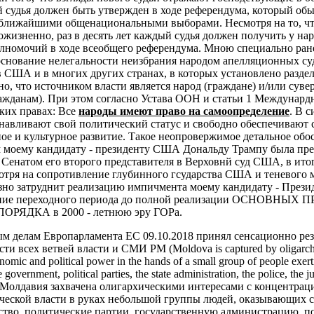
 судья должен быть утвержден в ходе референдума, который об
 ближайшими общенациональными выборами. Несмотря на то, чт
жизненно, раз в десять лет каждый судья должен получить у на
лномочий в ходе всеобщего референдума.
Мною специально ране
основание нелегальности неизбрания народом апелляционных су
в США и в многих других странах, в которых установлено разде
но, что источником власти является народ (граждане) и/или суве
ажданам). При этом согласно Устава ООН и статьи 1 Междунардн
ких правах:
Все
народы имеют право на самоопределение
. В с
анавливают свой политический статус и свободно обеспечивают 
ое и культурное развитие.
Такое неопровержимое детальное обо
ом моему кандидату - президенту США Дональду Трампу была пр
 Сенатом его второго представителя в Верховнй суд США, в ито
мотря на сопротивление глубинного гсударства США и теневого 
езно затруднит реализацию импичмента моему кандидату - Пре
чение переходного периода до полной реализации ОСНОВНЫ
ЯДКА в 2000 - летнюю эру ГОРа.
ым делам Европарламента ЕС 09.10.2018 принял сенсационно ре
и всех ветвей власти и СМИ РМ (Moldova is captured by oligarchic
nomic and political power in the hands of a small group of people exert
 government, political parties, the state administration, the police, the j
. - «Молдавия захвачена олигархическими интересами с концентрац
ческой власти в руках небольшой группы людей, оказывающих с
ьство, политические партии, государственную администрацию, 