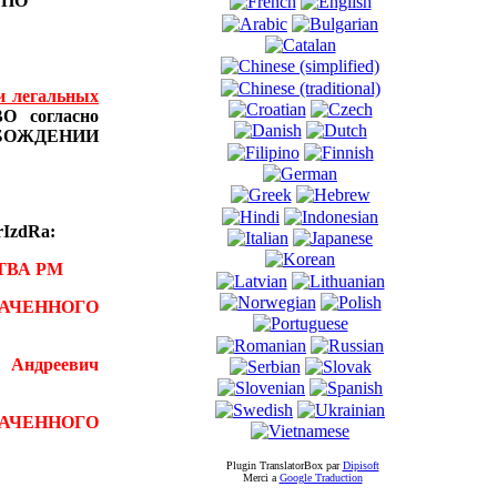
Ы
ПО
и легальных
 согласно
БОЖДЕНИИ
IzdRa:
ТВА РМ
АЧЕННОГО
 Андреевич
ВАЧЕННОГО
Plugin TranslatorBox par
Dipisoft
Merci а
Google Traduction