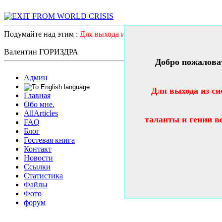
Подумайте над этим :
Для выхода из системного катастрофичес
Валентин ГОРИЗДРА
Добро пожалова
Админ
Для выхода из си
Главная
Обо мне.
AllArticles
таланты и гении в
FAQ
Блог
Гостевая книга
Контакт
Новости
Ссылки
Статистика
Файлы
Фото
форум