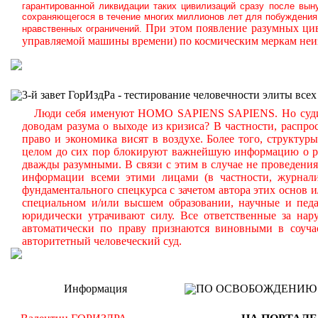
гарантированной ликвидации таких цивилизаций сразу после вын
сохраняющегося в течение многих миллионов лет для побуждения 
При этом появление разумных цив
нравственных ограничений.
управляемой машины времени) по космическим меркам неиз
3-й завет ГорИздРа - тестирование человечности элиты всех
Люди себя именуют HOMO SAPIENS SAPIENS. Но судите с
доводам разума о выходе из кризиса? В частности, распр
право и экономика висят в воздухе. Более того, структу
целом до сих пор блокируют важнейшую информацию о реа
дважды разумными. В связи с этим в случае не проведени
информации всеми этими лицами (в частности, журналис
фундаментального спецкурса с зачетом автора этих основ 
специальном и/или высшем образовании, научные и педа
юридически утрачивают силу. Все ответственные за нар
автоматически по праву признаются виновными в соуча
авторитетный человеческий суд.
Информация
ПО ОСВОБОЖДЕНИЮ РМ -