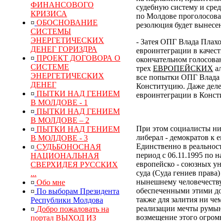
ФИНАНСОВОГО
судебную систему и сре
КРИЗИСА
по Молдове проголосовал
¤
ОБОСНОВАНИЕ
резолюция будет вынесен
СИСТЕМЫ
ЭНЕРГЕТИЧЕСКИХ
- Затея ОПГ Влада Плах
ДЕНЕГ ГОРИЗДРА
евроинтеграции в качес
¤
ПРОЕКТ ДОГОВОРА О
окончательном голосован
СИСТЕМЕ
трех
ЕВРОПЕЙСКИХ
ал
ЭНЕРГЕТИЧЕСКИХ
все попытки ОПГ Влада 
ДЕНЕГ
Конституцию. Даже деле
¤
ПЫТКИ НАД ГЕНИЕМ
евроинтеграции в Конс
В МОЛДОВЕ - 1
¤
ПЫТКИ НАД ГЕНИЕМ
В МОЛДОВЕ – 2
При этом социалисты ни
¤
ПЫТКИ НАД ГЕНИЕМ
либерал - демократов к 
В МОЛДОВЕ - 3
Единственно в реальнос
¤
СУДЬБОНОСНАЯ
период с 06.11.1995 по 
НАЦИОНАЛЬНАЯ
европейско - союзных у
СВЕРХИДЕЯ РУССКИХ
суда (Суда гениев права
...
нынешнему человечеств
¤
Обо мне
обеспеченными этими до
¤
По выборам Президента
также для залития ни ч
Республики Молдова
реализации мечты румын
¤
Добро пожаловать на
возмещение
этого
огром
портал ВЫХОД ИЗ