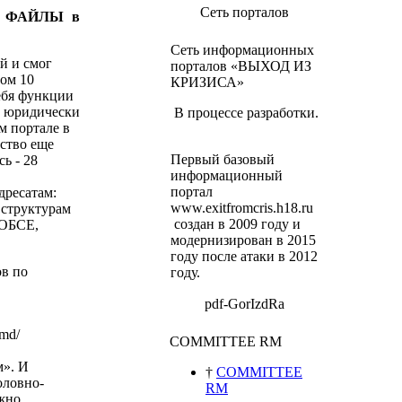
Сеть порталов
ку ФАЙЛЫ в
Сеть информационных
й и смог
порталов «ВЫХОД ИЗ
ном 10
КРИЗИСА»
себя функции
а юридически
В процессе разработки.
м портале в
ьство еще
Первый базовый
ь - 28
информационный
портал
дресатам:
www.exitfromcris.h18.ru
 структурам
создан в 2009 году и
 ОБСЕ,
модернизирован в 2015
году после атаки в 2012
в по
году.
pdf-GorIzdRa
.md/
COMMITTEE RM
м».
И
†
COMMITTEE
оловно-
RM
ожно