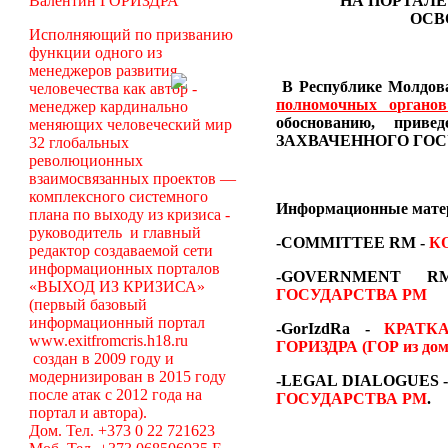
Валентин ГОРИЗДРА
НА ПОРТАЛЕ
ОСВ
Исполняющий по призванию
функции одного из
менеджеров развития
В Республике Молдова
человечества как автор -
полномочных органо
менеджер кардинально
обоснованию, пр
меняющих человеческий мир
ЗАХВАЧЕННОГО ГОС
32 глобальных
революционных
взаимосвязанных проектов —
комплексного системного
Информационные мат
плана по выходу из кризиса -
руководитель и главный
-COMMITTEE RM
-
К
редактор создаваемой сети
информационных порталов
-GOVERNMENT
«ВЫХОД ИЗ КРИЗИСА»
ГОСУДАРСТВА РМ
(первый базовый
информационный портал
-GorIzdRa -
КРАТК
www.exitfromcris.h18.ru
ГОРИЗДРА (ГОР из дом
создан в 2009 году и
модернизирован в 2015 году
-LEGAL DIALOGUES 
после атак с 2012 года на
ГОСУДАРСТВА РМ
.
портал и автора).
Дом. Тел. +373 0 22 721623