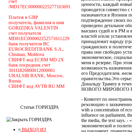
счет
ценности, каждый новый
/MD17EC000000225277163691
проводится совместно с
назначаются в Японии по
Платеж в GBP
подтверждение своих по
получатель, фамилия и имя
приведено детальное об
GORIZDRA VALENTIN
высших судей и в РМ и 
счет получателя
властей и/или установле
MD81EC000002252571611229
принадлежит народу (гр
банк получателя BC
гражданских и политиче
EUROCREDITBANK S.A.,
права они свободно уст
Chisinau, Moldova
экономическое, социальн
СВИФТ код ECBM MD 2X
меня в резерве. При эт
банк посредник счет
возможность назначения
30111826800012000061
его Председателем. нес
URALSIB BANK, Moscow,
правительства.Это серь
Russia
Дональду Трампу в те
СВИФТ код AVTB RU MM
НОВОГО МИРОВОГО ПОР
- Комитет по иностранн
резолюцию о захваченност
Статьи ГОРИЗДРА
with a concentration of eco
influence on parliament, the
ГОРИЗДРА
the media, the text says
экономической и полити
¤
ВЫХОД ИЗ
на парламент, правител