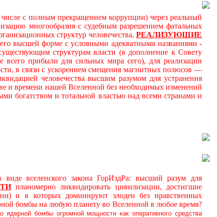
м числе с полным прекращением коррупции) через реальный
онизацию многообразия с судебным разрешением фатальных
ганизационных структур человечества,
РЕАЛИЗУЮЩИЕ
 его высшей форме с условными адекватными названиями -
к существующим структурам власти (в дополнение к Совету
 всего прибыли для сильных мира сего), для реализации
ности, в связи с ускорением смещения магнитных полюсов —
иквидацией человечества высшим разумом для устранения
ве и времени нашей Вселенной без необходимых изменений
ми богатством и тотальной властью над всеми странами и
де вселенского закона ГорИздРа: высший разум для
ТИ
планомерно ликвидировать цивилизации, достигшие
ни) и в которых доминируют злодеи без нравственных
рной бомбы на любую планету во Вселенной в любое время?
о ядерной бомбы огромной мощности как оперативного средства