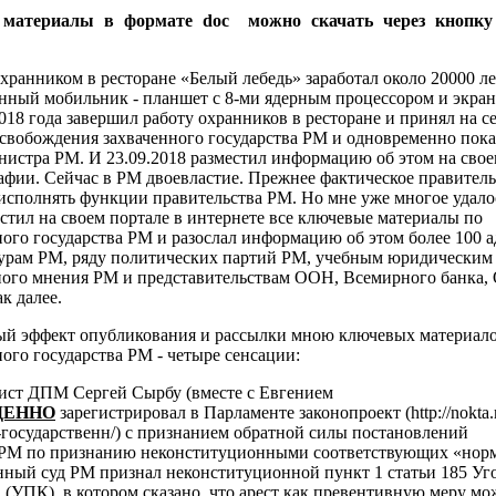
 материалы в формате doc можно скачать через кноп
хранником в ресторане «Белый лебедь» заработал около 20000 ле
енный мобильник - планшет с 8-ми ядерным процессором и экра
018 года завершил работу охранников в ресторане и принял на 
освобождения захваченного государства РМ и одновременно пок
нистра РМ. И 23.09.2018 разместил информацию об этом на свое
афии. Сейчас в РМ двоевластие. Прежнее фактическое правител
исполнять функции правительства РМ. Но мне уже многое удалос
естил на своем портале в интернете все ключевые материалы по
ого государства РМ и разослал информацию об этом более 100 а
урам РМ, ряду политических партий РМ, учебным юридическим
ого мнения РМ и представительствам ООН, Всемирного банка,
к далее.
ый эффект опубликования и рассылки мною ключевых материало
ого государства РМ - четыре сенсации:
рист ДПМ Сергей Сырбу (вместе с Евгением
ЕННО
зарегистрировал в Парламенте законопроект (http://nokta
государственн/) с признанием обратной силы постановлений
 РМ по признанию неконституционными соответствующих «нор
нный суд РМ признал неконституционной пункт 1
статьи 185 Уг
 (УПК), в котором сказано, что арест как превентивную меру м