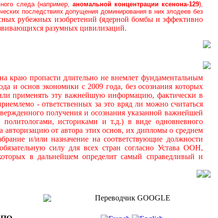
вного следа (например,
аномальной
концентрации ксенона-129
),
ических последствиях допущения доминирования в них злодеев без
осных рубежных изобретений (ядерной бомбы и эффективно
азвивающихся разумных цивилизаций.
а краю пропасти длительно не внемлет фундаментальным
да и основ экономики с 2009 года, без осознания которых
 и/или применять эту важнейшую информацию, фактически в
иемлемо - ответственных за это вряд ли можно считаться
дтвержденного получения и осознания указанной важнейшей
 политологами, историками и т.д.) в виде одновневного
а авторизацию от автора этих основ, их дипломы о среднем
збрание и/или назначение на соответствующие должности
обязательную силу для всех стран согласно Устава ООН,
 которых в дальнейшем определит самый справедливый и
Переводчик GOOGLE