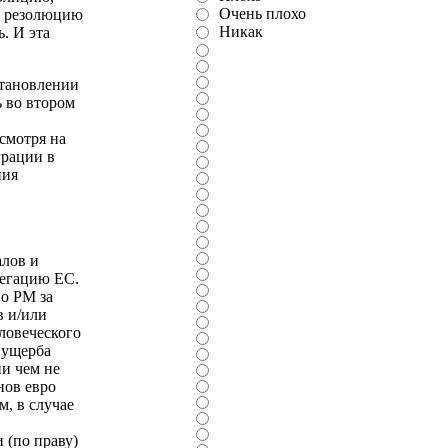
Очень плохо
За резолюцию
Никак
. И эта
становлении
 во втором
смотря на
грации в
ния
алов и
легацию ЕС.
во РМ за
в и/или
ловеческого
 ущерба
и чем не
нов евро
м, в случае
 (по праву)