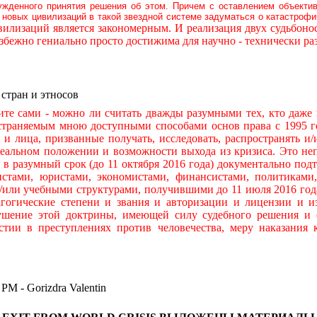
ужденного принятия решения об этом. Причем с оставлением объекти
новых цивилизаций в такой звездной системе задуматься о катастроф
илизаций является закономерным. И реализация двух судьбон
бежно гениально просто достижима для научно - технически р
 стран и этносов
ами - можно ли считать дважды разумными тех, кто даже н
остраняемым мною доступными способами основ права с 1995 го
ры и лица, призванные получать, исследовать, распространять
льном положении и возможности выхода из кризиса. Это непр
я в разумный срок (до 11 октября 2016 года) документально по
тами, юристами, экономистами, финансистами, политиками,
и/или учебными структурами, получившими до 11 июля 2016 год
гогические степени и звания и авторизации и лицензии и и
ушение этой доктрины, имеющей силу судебного решения и 
стии в преступлениях против человечества, меру наказания
 Gorizdra Valentin