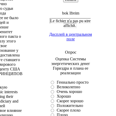
ычно
о судьи
рода
bok Ifreim
е не было
Le fichier n'a pas pu кtre
дей и
affichй.
ление
ренитет
Дисплей в центральном
ого пакта о
поле
илу этого
свое
снование у
Опрос
едоставлена
Оценка Системы
ге ставшего
энергетических денег
мирового
Гориздра и плана ее
зиденту США
реализации
Х ПРИНЦИПОВ
Гениально просто
Великолепно
зкую
Очень хорошо
 interests
Хорошо
ing their
Скорее хорошо
udiciary and
Положительно
ией
Скорее плохо
вое влияние
Плохо
полицию,