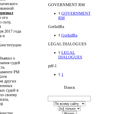
ихического
GOVERNMENT RM
зованной
признал
†
GOVERNMENT
о его
RM
 силу,
й
GorIzdRa
ря 2017 года
†
GorIzdRa
а и
,
LEGAL DIALOGUES
Конституции
†
LEGAL
DIALOGUES
бъявил о
рания судей
pdf-1
сть
ламенте РМ
†
1
Хотя
ом других
ционных
Поиск
ых судей в
по своему
тата,
ей
бществе
Искать