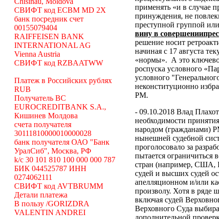
Chisinau, Moldova
применять «и в случае 
СВИФТ код ECBM MD 2X
принуждения, не повлек
банк посредник счет
преступной группой или
00155079404
вину в совершениипре
RAIFFEISEN BANK
решение носит ретроакти
INTERNATIONAL AG
начиная с 17 августа те
Vienna Austria
«нормы».
А это ключево
СВИФТ код RZBAATWW
роспуска условного «Па
условного "Генеральног
Платеж в Российских рублях
неконституционно избр
RUB
РМ.
Получатель BC
EUROCREDITBANK S.A.,
- 09.10.2018 Влад Плахо
Кишинев Молдова
необходимости принятия
счета получателя
народом (гражданами) Р
30111810000010000028
нынешней судебной сист
банк получателя ОАО "Банк
проголосовало за разраб
УралСиб", Москва, РФ
пытается ограничиться 
k/c 30 101 810 100 000 000 787
стран (например, США,
БИК 044525787 ИНН
судей и высших судей о
0274062111
апелляционном и/или ка
СВИФТ код AVTBRUMM
произволу. Хотя в ряде
Детали платежа
включая судей Верховног
В пользу /GORIZDRA
Верховного Суда выбира
VALENTIN ANDREI
дополнительной проверк