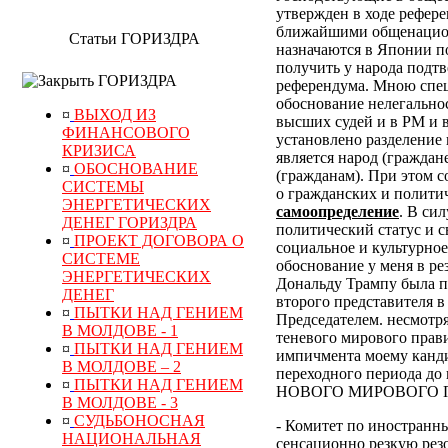
утвержден в ходе рефер
ближайшими общенацион
Статьи ГОРИЗДРА
назначаются в Японии по
получить у народа подт
ГОРИЗДРА
референдума.
Мною специ
обоснование нелегально
¤
ВЫХОД ИЗ
высших судей и в РМ и 
ФИНАНСОВОГО
установлено разделение 
КРИЗИСА
является народ (граждан
¤
ОБОСНОВАНИЕ
(гражданам). При этом 
СИСТЕМЫ
о гражданских и полити
ЭНЕРГЕТИЧЕСКИХ
самоопределение
. В си
ДЕНЕГ ГОРИЗДРА
политический статус и с
¤
ПРОЕКТ ДОГОВОРА О
социальное и культурное
СИСТЕМЕ
обоснование у меня в р
ЭНЕРГЕТИЧЕСКИХ
Дональду Трампу была п
ДЕНЕГ
второго представителя в
¤
ПЫТКИ НАД ГЕНИЕМ
Председателем. несмотр
В МОЛДОВЕ - 1
теневого мирового прави
¤
ПЫТКИ НАД ГЕНИЕМ
импичмента моему канди
В МОЛДОВЕ – 2
переходного периода
¤
ПЫТКИ НАД ГЕНИЕМ
НОВОГО МИРОВОГО ПОР
В МОЛДОВЕ - 3
¤
СУДЬБОНОСНАЯ
- Комитет по иностранн
НАЦИОНАЛЬНАЯ
сенсационно резкую рез