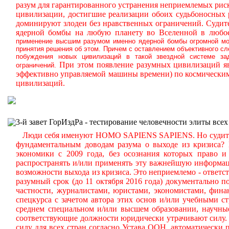
разум для гарантированного устранения неприемлемых ри
цивилизации, достигшие реализации обоих судьбоносных
доминируют злодеи без нравственных ограничений.
Судите
ядерной бомбы на любую планету во Вселенной в любое
применение высшим разумом именно ядерной бомбы огромной мощ
принятия решения об этом. Причем с оставлением объективного с
побуждения новых цивилизаций в такой звездной системе за
При этом появление разумных цивилизаций яв
ограничений.
эффективно управляемой машины времени) по космическим
цивилизаций.
3-й завет ГорИздРа - тестирование человечности элиты всех
Люди себя именуют HOMO SAPIENS SAPIENS. Но судите сам
фундаментальным доводам разума о выходе из кризиса?
экономики с 2009 года, без осознания которых право и 
распространять и/или применять эту важнейшую информа
возможности выхода из кризиса. Это неприемлемо - ответст
разумный срок (до 11 октября 2016 года) документально
частности, журналистами, юристами, экономистами, фина
спецкурса с зачетом автора этих основ и/или учебными с
среднем специальном и/или высшем образовании, научные
соответствующие должности юридически утрачивают силу. 
силу для всех стран согласно Устава ООН, автоматически 