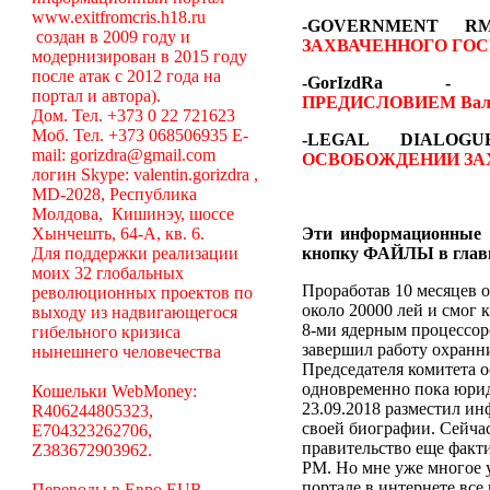
www.exitfromcris.h18.ru
-GOVERNMENT 
создан в 2009 году и
ЗАХВАЧЕННОГО ГОС
модернизирован в 2015 году
после атак с 2012 года на
-GorIzdRa
портал и автора).
ПРЕДИСЛОВИЕМ
Вал
Дом. Тел. +373 0 22 721623
Моб. Тел. +373 068506935 E-
-LEGAL DIALO
mail: gorizdra@gmail.com
ОСВОБОЖДЕНИИ ЗА
логин Skype: valentin.gorizdra ,
MD-2028, Республика
Молдова, Кишинэу, шоссе
Хынчешть, 64-А, кв. 6.
Эти информационные 
Для поддержки реализации
кнопку ФАЙЛЫ в глав
моих 32 глобальных
Проработав 10 месяцев о
революционных проектов по
около 20000 лей и смог 
выходу из надвигающегося
8-ми ядерным процессоро
гибельного кризиса
завершил работу охранни
нынешнего человечества
Председателя комитета 
одновременно пока юрид
Кошельки WebMoney:
23.09.2018 разместил ин
R406244805323,
своей биографии. Сейча
E704323262706,
правительство еще факт
Z383672903962.
РМ. Но мне уже многое у
портале в интернете вс
Переводы в Евро EUR