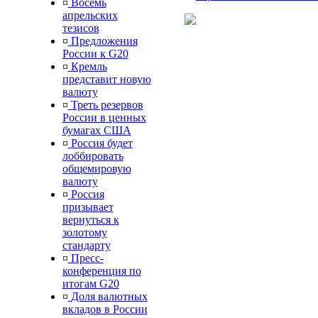
¤
Восемь
апрельских
тезисов
¤
Предложения
России к G20
¤
Кремль
представит новую
валюту
¤
Треть резервов
России в ценных
бумагах США
¤
Россия будет
лоббировать
общемировую
валюту
¤
Россия
призывает
вернуться к
золотому
стандарту
¤
Пресс-
конференция по
итогам G20
¤
Доля валютных
вкладов в России