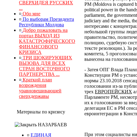
СВЕРХИДЕЯ РУССКИХ
РМ (Moldova is captured by
...
political power in the hand
¤
Обо мне
parliament, the government, 
¤
По выборам Президента
judiciary and the media, 
Республики Молдова
интересами с концентра
¤
Добро пожаловать на
небольшой группы людей
портал ВЫХОД ИЗ
правительство, политич
КАТАСТРОФИЧЕСКОГО
полицию, судебную сист
ФИНАНСОВОГО
тексте резолюции.). За
КРИЗИСА
комитета, 5 проголосова
¤
ТРИ ШОКИРУЮЩИХ
вынесена на голосование
ВЫЗОВА ДЛЯ ВСЕХ
СТРАН ВОСТОЧНОГО
- Затея ОПГ Влада Плах
ПАРТНЕРСТВА ...
Констиуции РМ о устано
¤
Краткий план
нормы 23.10.2018 сенса
возрождения
голосовании из-за публи
уравновешивающей
трех
ЕВРОПЕЙСКИХ
ал
сверхдержавы
Парламенте РМ, несмотр
их к голосованию за вв
делегация ЕС в РМ сенс
Материалы по кризису
евроинтеграции в Конс
НАЗАРБАЕВ
При этом социалисты ни
¤
ЕДИНАЯ