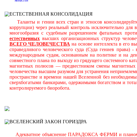
ЕСТЕСТВЕННАЯ КОНСОЛИДАЦИЯ
Таланты и гении всех стран и этносов консолидируйте
коррупции) через реальный контроль исключительно для 
многообразия с судебным разрешением фатальных прот
естественных
высших организационных структур челове
ВСЕГО ЧЕЛОВЕЧЕСТВА
на основе интеллекта в его в
справедливого человеческого суда (Суда гениев права) 
международным судам, основанным на политике и на день
совместного плана по выходу из грядущего системного ката
магнитных полюсов — предвестником смены магнитных п
человечества высшим разумом для устранения неприемлем
пространстве и времени нашей Вселенной без необходимы
сверхбогатыми банкирами, одержимыми богатством и тота
контролируемого биоробота.
В
ВСЕЛЕНСКИЙ ЗАКОН ГОРИЗДРА
Адекватное объяснение ПАРАДОКСА ФЕРМИ и планомерно