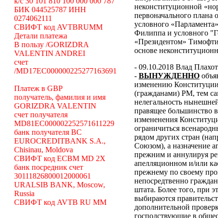
k/c 30 101 810 100 000 000 787
неконституционной «н
БИК 044525787 ИНН
первоначального плана о
0274062111
условного «Парламента»
СВИФТ код AVTBRUMM
Филиппа и условного "Г
Детали платежа
«Президентом» Тимофти
В пользу /GORIZDRA
основе неконституцион
VALENTIN ANDREI
счет
- 09.10.2018 Влад Плахо
/MD17EC000000225277163691
-
ВЫНУЖДЕННО
объя
изменению Конституции 
Платеж в GBP
(гражданами) РМ, тем с
получатель, фамилия и имя
нелегальность нынешней
GORIZDRA VALENTIN
правящее большинство в
счет получателя
измененения Конституци
MD81EC000002252571611229
ограничиться всенародн
банк получателя BC
рядом других стран (н
EUROCREDITBANK S.A.,
Союзом), а назначение 
Chisinau, Moldova
прежним и аннулируя ре
СВИФТ код ECBM MD 2X
апелляционном и/или ка
банк посредник счет
прежнему по своему про
30111826800012000061
непосредтвенно граждана
URALSIB BANK, Moscow,
штата. Более того, при э
Russia
выбираются правительст
СВИФТ код AVTB RU MM
дополнительной проверки
господствующие в общес