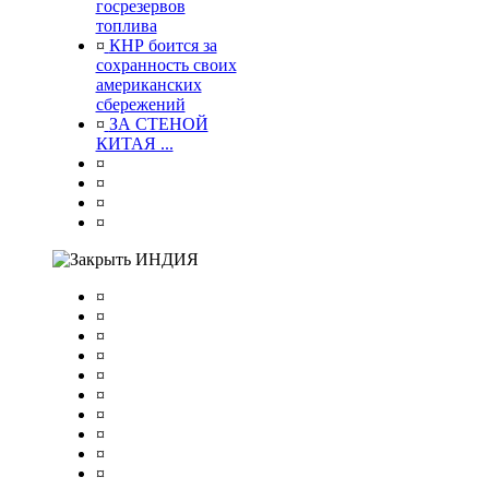
госрезервов
топлива
¤
КНР боится за
сохранность своих
американских
сбережений
¤
ЗА СТЕНОЙ
КИТАЯ ...
¤
¤
¤
¤
ИНДИЯ
¤
¤
¤
¤
¤
¤
¤
¤
¤
¤