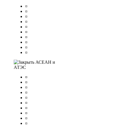
¤
¤
¤
¤
¤
¤
¤
¤
¤
¤
АСЕАН и
АТЭС
¤
¤
¤
¤
¤
¤
¤
¤
¤
¤