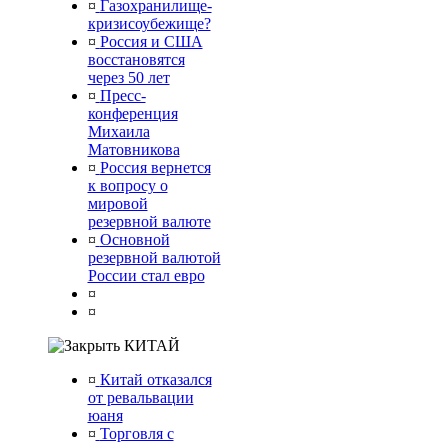
¤
Газохранилище-
кризисоубежище?
¤
Россия и США
восстановятся
через 50 лет
¤
Пресс-
конференция
Михаила
Матовникова
¤
Россия вернется
к вопросу о
мировой
резервной валюте
¤
Основной
резервной валютой
России стал евро
¤
¤
КИТАЙ
¤
Китай отказался
от ревальвации
юаня
¤
Торговля с