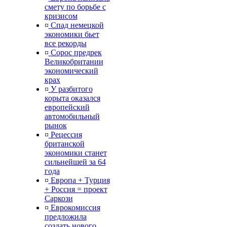
смету по борьбе с
кризисом
¤
Спад немецкой
экономики бьет
все рекорды
¤
Сорос предрек
Великобритании
экономический
крах
¤
У разбитого
корыта оказался
европейский
автомобильный
рынок
¤
Рецессия
британской
экономики станет
сильнейшей за 64
года
¤
Европа + Турция
+ Россия = проект
Саркози
¤
Еврокомиссия
предложила
создать нового