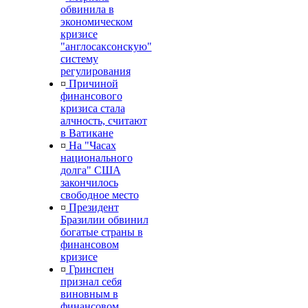
обвинила в
экономическом
кризисе
"англосаксонскую"
систему
регулирования
¤
Причиной
финансового
кризиса стала
алчность, считают
в Ватикане
¤
На "Часах
национального
долга" США
закончилось
свободное место
¤
Президент
Бразилии обвинил
богатые страны в
финансовом
кризисе
¤
Гринспен
признал себя
виновным в
финансовом