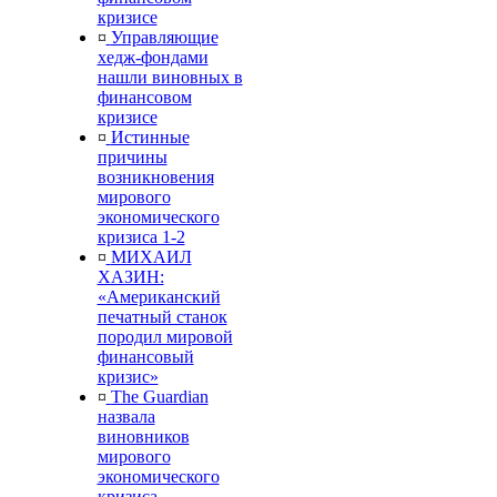
кризисе
¤
Управляющие
хедж-фондами
нашли виновных в
финансовом
кризисе
¤
Истинные
причины
возникновения
мирового
экономического
кризиса 1-2
¤
МИХАИЛ
ХАЗИН:
«Американский
печатный станок
породил мировой
финансовый
кризис»
¤
The Guardian
назвала
виновников
мирового
экономического
кризиса