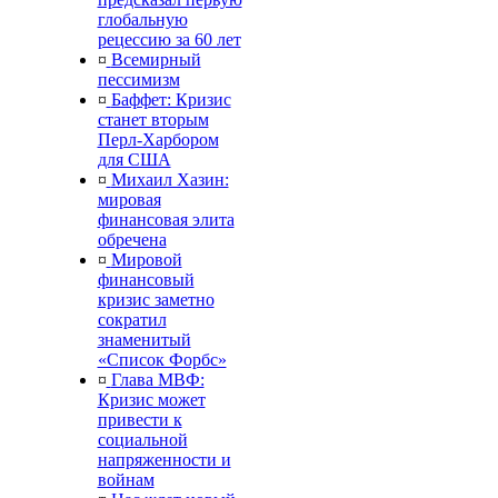
глобальную
рецессию за 60 лет
¤
Всемирный
пессимизм
¤
Баффет: Кризис
станет вторым
Перл-Харбором
для США
¤
Михаил Хазин:
мировая
финансовая элита
обречена
¤
Мировой
финансовый
кризис заметно
сократил
знаменитый
«Список Форбс»
¤
Глава МВФ:
Кризис может
привести к
социальной
напряженности и
войнам