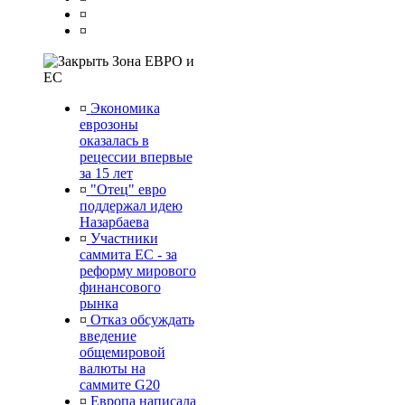
¤
¤
Зона ЕВРО и
ЕС
¤
Экономика
еврозоны
оказалась в
рецессии впервые
за 15 лет
¤
"Отец" евро
поддержал идею
Назарбаева
¤
Участники
саммита ЕС - за
реформу мирового
финансового
рынка
¤
Отказ обсуждать
введение
общемировой
валюты на
саммите G20
¤
Европа написала