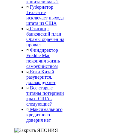
капитализма - 2
¤
Губернатор
Техаса не
исключает выхода
штата из США
¤
Стиглиц:
банковский план
Обамы обречен на
провал
¤
Финдиректор
Freddie Mac
покончил жизнь
самоубийством
¤
Если Китай
разуверится,
доллар рухнет
¤
Все старые
титаны потерпели
крах. США -
следующие?
¤
Максимального
кредитного
доверия нет
ЯПОНИЯ