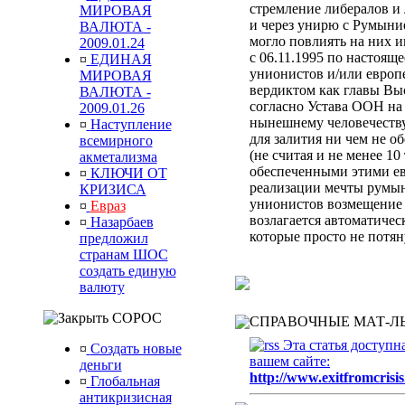
стремление либералов и 
МИРОВАЯ
и через унирю с Румыни
ВАЛЮТА -
могло повлиять на них 
2009.01.24
с 06.11.1995 по настоящ
¤
ЕДИНАЯ
унионистов и/или европ
МИРОВАЯ
вердиктом
как главы Вы
ВАЛЮТА -
согласно Устава ООН
на
2009.01.26
нынешнему человечеств
¤
Наступление
для залития ни чем не 
всемирного
(не считая и не менее 10
акметализма
обеспеченными этими ев
¤
КЛЮЧИ ОТ
реализации мечты румын
КРИЗИСА
унионистов возмещени
¤
Евраз
возлагается автоматиче
¤
Назарбаев
которые просто не потя
предложил
странам ШОС
создать единую
валюту
СОРОС
СПРАВОЧНЫЕ МАТ-ЛЫ
Эта статья доступн
¤
Создать новые
вашем сайте:
деньги
http://www.exitfromcrisis
¤
Глобальная
антикризисная