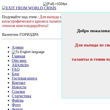
Подумайте над этим :
Для выхода из системного
катастрофического кризиса таланты и гении всех стран и
этносов консолидируйтесь!
Добро пожалова
Валентин ГОРИЗДРА
Для выхода из си
Админ
Главная
таланты и гении в
Обо мне.
AllArticles
FAQ
Блог
Гостевая книга
Контакт
Новости
Ссылки
Статистика
Файлы
Фото
форум