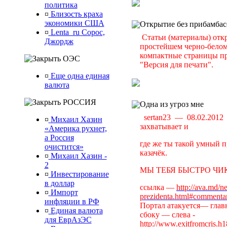
политика
¤
Близость краха
экономики США
Открытие без прибамбас
¤
Lenta_ru Сорос,
Статьи (материалы) отк
Джордж
простейшем черно-белом 
компактные страницы пр
ОЭС
"Версия для печати".
¤
Еще одна единая
валюта
РОССИЯ
Одна из угроз мне
sertan23 — 08.02.201
¤
Михаил Хазин
захватывает и
«Америка рухнет,
а Россия
где же ты такой умный п
очистится»
казачёк.
¤
Михаил Хазин -
2
МЫ ТЕБЯ БЫСТРО ЧИК
¤
Инвестирование
в доллар
ссылка —
http://ava.md/n
¤
Импорт
prezidenta.html#commenta
инфляции в РФ
Портал атакуется— главн
¤
Единая валюта
сбоку — слева -
для ЕврАзЭС
http://www.exitfromcris.h