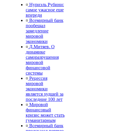
¤
Нуриэль Рубини:
самое ужасное еще
впереди
¤
Всемирный банк
пообещал
замедление
мировой
экономики
¤
Д.Митяев. О
динамике
саморазрушения
мировой
финансовой
системы
¤
Рецессия
мировой
экономики
является худшей за
последние 100 лет
¤
Мировой
финансовый
кризис может стать
гуманитарным
¤
Всемирный банк
предсказал первую