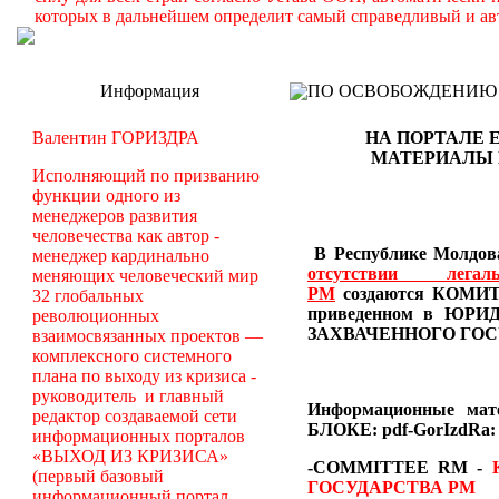
которых в дальнейшем определит самый справедливый и ав
Информация
ПО ОСВОБОЖДЕНИЮ РМ -
Валентин ГОРИЗДРА
НА ПОРТАЛЕ 
МАТЕРИАЛЫ
Исполняющий по призванию
функции одного из
менеджеров развития
человечества как автор -
В Республике Молдова
менеджер кардинально
отсутствии лег
меняющих человеческий мир
РМ
создаются
КОМИТЕ
32 глобальных
приведенном в Ю
революционных
ЗАХВАЧЕННОГО ГОС
взаимосвязанных проектов —
комплексного системного
плана по выходу из кризиса -
руководитель и главный
Информационные ма
редактор создаваемой сети
БЛОКЕ: pdf-GorIzdRa:
информационных порталов
«ВЫХОД ИЗ КРИЗИСА»
-COMMITTEE RM
-
(первый базовый
ГОСУДАРСТВА РМ
информационный портал