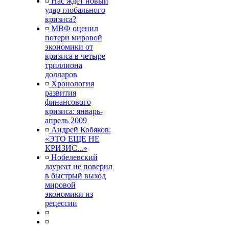
¤
Нас ждет новый
удар глобального
кризиса?
¤
МВФ оценил
потери мировой
экономики от
кризиса в четыре
триллиона
долларов
¤
Хронология
развития
финансового
кризиса: январь-
апрель 2009
¤
Андрей Кобяков:
«ЭТО ЕЩЕ НЕ
КРИЗИС...»
¤
Нобелевский
лауреат не поверил
в быстрый выход
мировой
экономики из
рецессии
¤
¤