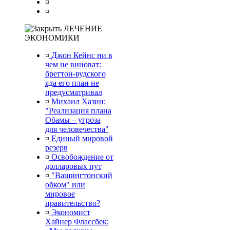
¤
¤
ЛЕЧЕНИЕ
ЭКОНОМИКИ
¤
Джон Кейнс ни в
чем не виноват:
бреттон-вудского
яда его план не
предусматривал
¤
Михаил Хазин:
"Реализация плана
Обамы – угроза
для человечества"
¤
Единый мировой
резерв
¤
Освобождение от
долларовых пут
¤
"Вашингтонский
обком" или
мировое
правительство?
¤
Экономист
Хайнер Флассбек: