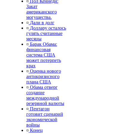
¤
Пол Кеннеди:
Закат
американского
могущества.
¤
Дали в долг
¤
Доллару осталось
гулять считанные
месяцы
¤
Барак Обама:
финансовая
система США
может потерпеть
крах
¤
Оценка нового
антикризисного
плана США
¤
Обама отверг
создание
международной
резервной валюты
¤
Пентагон
готовит сценарий
экономической
войны
¤
Конец