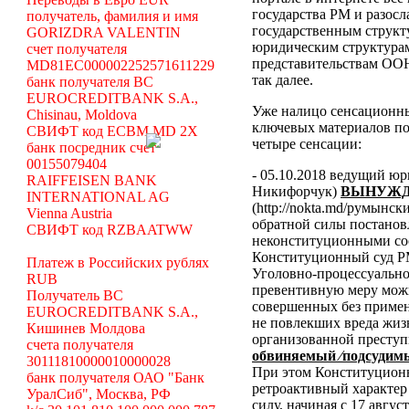
государства РМ и разосл
получатель, фамилия и имя
государственным структ
GORIZDRA VALENTIN
юридическим структура
счет получателя
представительствам ООН
MD81EC000002252571611229
так далее.
банк получателя BC
EUROCREDITBANK S.A.,
Уже налицо сенсационн
Chisinau, Moldova
ключевых материалов по
СВИФТ код ECBM MD 2X
четыре сенсации:
банк посредник счет
00155079404
- 05.10.2018 ведущий ю
RAIFFEISEN BANK
Никифорчук)
ВЫНУЖД
INTERNATIONAL AG
(http://nokta.md/румынс
Vienna Austria
обратной силы постано
СВИФТ код RZBAATWW
неконституционными со
Конституционный суд Р
Платеж в Российских рублях
Уголовно-процессуальног
RUB
превентивную меру можн
Получатель BC
совершенных без примен
EUROCREDITBANK S.A.,
не повлекших вреда жиз
Кишинев Молдова
организованной преступ
счета получателя
обвиняемый ⁄подсудимы
30111810000010000028
При этом Конституционн
банк получателя ОАО "Банк
ретроактивный характер 
УралСиб", Москва, РФ
силу, начиная с 17 авгус