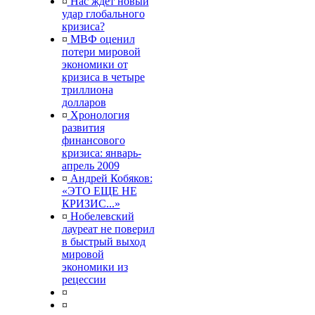
¤
Нас ждет новый
удар глобального
кризиса?
¤
МВФ оценил
потери мировой
экономики от
кризиса в четыре
триллиона
долларов
¤
Хронология
развития
финансового
кризиса: январь-
апрель 2009
¤
Андрей Кобяков:
«ЭТО ЕЩЕ НЕ
КРИЗИС...»
¤
Нобелевский
лауреат не поверил
в быстрый выход
мировой
экономики из
рецессии
¤
¤