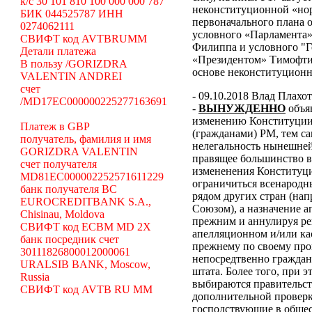
k/c 30 101 810 100 000 000 787
неконституционной «н
БИК 044525787 ИНН
первоначального плана о
0274062111
условного «Парламента»
СВИФТ код AVTBRUMM
Филиппа и условного "Г
Детали платежа
«Президентом» Тимофти
В пользу /GORIZDRA
основе неконституцион
VALENTIN ANDREI
счет
- 09.10.2018 Влад Плахо
/MD17EC000000225277163691
-
ВЫНУЖДЕННО
объя
изменению Конституции 
Платеж в GBP
(гражданами) РМ, тем с
получатель, фамилия и имя
нелегальность нынешней
GORIZDRA VALENTIN
правящее большинство в
счет получателя
измененения Конституци
MD81EC000002252571611229
ограничиться всенародн
банк получателя BC
рядом других стран (н
EUROCREDITBANK S.A.,
Союзом), а назначение 
Chisinau, Moldova
прежним и аннулируя ре
СВИФТ код ECBM MD 2X
апелляционном и/или ка
банк посредник счет
прежнему по своему про
30111826800012000061
непосредтвенно граждана
URALSIB BANK, Moscow,
штата. Более того, при э
Russia
выбираются правительст
СВИФТ код AVTB RU MM
дополнительной проверки
господствующие в общес