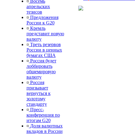
¤
Восемь
апрельских
тезисов
¤
Предложения
России к G20
¤
Кремль
представит новую
валюту
¤
Треть резервов
России в ценных
бумагах США
¤
Россия будет
лоббировать
общемировую
валюту
¤
Россия
призывает
вернуться к
золотому
стандарту
¤
Пресс-
конференция по
итогам G20
¤
Доля валютных
вкладов в России