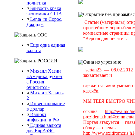
политика
¤
Близость краха
экономики США
Открытие без прибамбас
¤
Lenta_ru Сорос,
Статьи (материалы) отк
Джордж
простейшем черно-белом 
компактные страницы пр
ОЭС
"Версия для печати".
¤
Еще одна единая
валюта
РОССИЯ
Одна из угроз мне
sertan23 — 08.02.201
¤
Михаил Хазин
захватывает и
«Америка рухнет,
а Россия
где же ты такой умный п
очистится»
казачёк.
¤
Михаил Хазин -
2
МЫ ТЕБЯ БЫСТРО ЧИК
¤
Инвестирование
в доллар
ссылка —
http://ava.md/n
¤
Импорт
prezidenta.html#commenta
инфляции в РФ
Портал атакуется— главн
¤
Единая валюта
сбоку — слева -
для ЕврАзЭС
http://www.exitfromcris.h