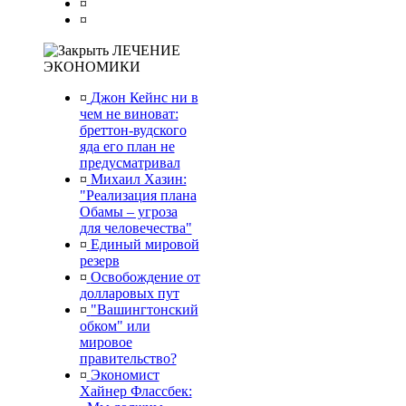
¤
¤
ЛЕЧЕНИЕ
ЭКОНОМИКИ
¤
Джон Кейнс ни в
чем не виноват:
бреттон-вудского
яда его план не
предусматривал
¤
Михаил Хазин:
"Реализация плана
Обамы – угроза
для человечества"
¤
Единый мировой
резерв
¤
Освобождение от
долларовых пут
¤
"Вашингтонский
обком" или
мировое
правительство?
¤
Экономист
Хайнер Флассбек: