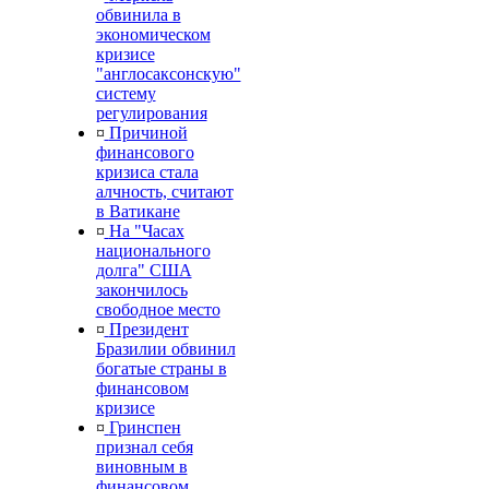
обвинила в
экономическом
кризисе
"англосаксонскую"
систему
регулирования
¤
Причиной
финансового
кризиса стала
алчность, считают
в Ватикане
¤
На "Часах
национального
долга" США
закончилось
свободное место
¤
Президент
Бразилии обвинил
богатые страны в
финансовом
кризисе
¤
Гринспен
признал себя
виновным в
финансовом