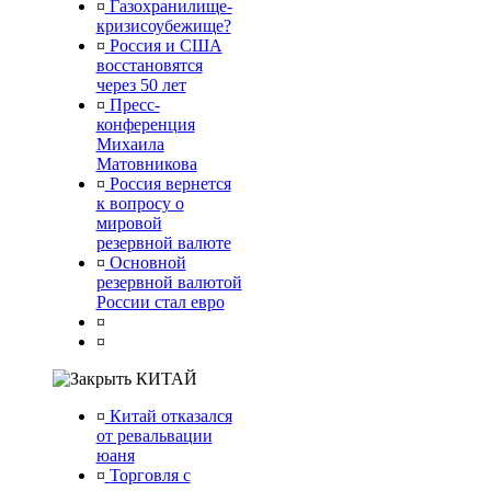
¤
Газохранилище-
кризисоубежище?
¤
Россия и США
восстановятся
через 50 лет
¤
Пресс-
конференция
Михаила
Матовникова
¤
Россия вернется
к вопросу о
мировой
резервной валюте
¤
Основной
резервной валютой
России стал евро
¤
¤
КИТАЙ
¤
Китай отказался
от ревальвации
юаня
¤
Торговля с