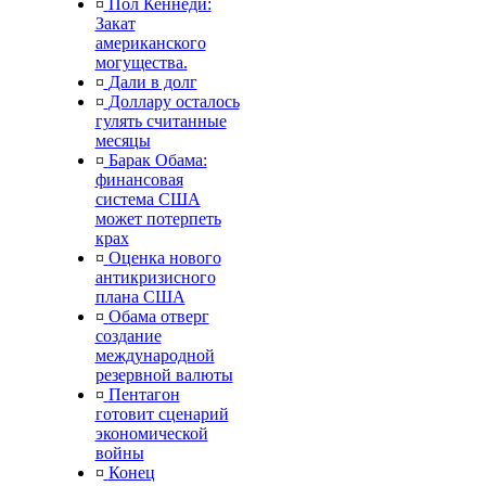
¤
Пол Кеннеди:
Закат
американского
могущества.
¤
Дали в долг
¤
Доллару осталось
гулять считанные
месяцы
¤
Барак Обама:
финансовая
система США
может потерпеть
крах
¤
Оценка нового
антикризисного
плана США
¤
Обама отверг
создание
международной
резервной валюты
¤
Пентагон
готовит сценарий
экономической
войны
¤
Конец