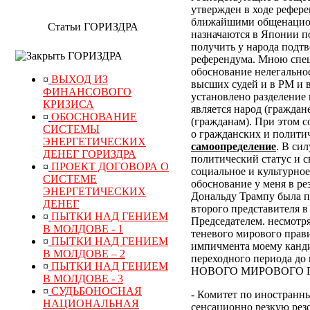
утвержден в ходе рефер
ближайшими общенацион
Статьи ГОРИЗДРА
назначаются в Японии по
получить у народа подт
ГОРИЗДРА
референдума.
Мною специ
обоснование нелегально
¤
ВЫХОД ИЗ
высших судей и в РМ и 
ФИНАНСОВОГО
установлено разделение 
КРИЗИСА
является народ (граждан
¤
ОБОСНОВАНИЕ
(гражданам). При этом 
СИСТЕМЫ
о гражданских и полити
ЭНЕРГЕТИЧЕСКИХ
самоопределение
. В си
ДЕНЕГ ГОРИЗДРА
политический статус и с
¤
ПРОЕКТ ДОГОВОРА О
социальное и культурное
СИСТЕМЕ
обоснование у меня в р
ЭНЕРГЕТИЧЕСКИХ
Дональду Трампу была п
ДЕНЕГ
второго представителя в
¤
ПЫТКИ НАД ГЕНИЕМ
Председателем. несмотр
В МОЛДОВЕ - 1
теневого мирового прави
¤
ПЫТКИ НАД ГЕНИЕМ
импичмента моему канди
В МОЛДОВЕ – 2
переходного периода
¤
ПЫТКИ НАД ГЕНИЕМ
НОВОГО МИРОВОГО ПОР
В МОЛДОВЕ - 3
¤
СУДЬБОНОСНАЯ
- Комитет по иностранн
НАЦИОНАЛЬНАЯ
сенсационно резкую рез