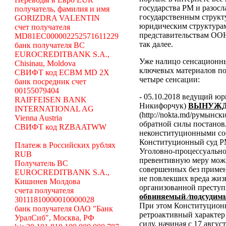
государства РМ и разосл
получатель, фамилия и имя
государственным структ
GORIZDRA VALENTIN
юридическим структура
счет получателя
представительствам ООН
MD81EC000002252571611229
так далее.
банк получателя BC
EUROCREDITBANK S.A.,
Уже налицо сенсационн
Chisinau, Moldova
ключевых материалов по
СВИФТ код ECBM MD 2X
четыре сенсации:
банк посредник счет
00155079404
- 05.10.2018 ведущий ю
RAIFFEISEN BANK
Никифорчук)
ВЫНУЖД
INTERNATIONAL AG
(http://nokta.md/румынс
Vienna Austria
обратной силы постано
СВИФТ код RZBAATWW
неконституционными со
Конституционный суд Р
Платеж в Российских рублях
Уголовно-процессуальног
RUB
превентивную меру можн
Получатель BC
совершенных без примен
EUROCREDITBANK S.A.,
не повлекших вреда жиз
Кишинев Молдова
организованной преступ
счета получателя
обвиняемый ⁄подсудимы
30111810000010000028
При этом Конституционн
банк получателя ОАО "Банк
ретроактивный характер 
УралСиб", Москва, РФ
силу, начиная с 17 авгус