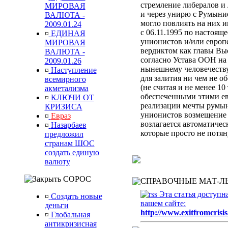
стремление либералов и 
МИРОВАЯ
и через унирю с Румыни
ВАЛЮТА -
могло повлиять на них 
2009.01.24
с 06.11.1995 по настоящ
¤
ЕДИНАЯ
унионистов и/или европ
МИРОВАЯ
вердиктом
как главы Вы
ВАЛЮТА -
согласно Устава ООН
на
2009.01.26
нынешнему человечеств
¤
Наступление
для залития ни чем не 
всемирного
(не считая и не менее 10
акметализма
обеспеченными этими ев
¤
КЛЮЧИ ОТ
реализации мечты румын
КРИЗИСА
унионистов возмещени
¤
Евраз
возлагается автоматиче
¤
Назарбаев
которые просто не потя
предложил
странам ШОС
создать единую
валюту
СОРОС
СПРАВОЧНЫЕ МАТ-ЛЫ
Эта статья доступн
¤
Создать новые
вашем сайте:
деньги
http://www.exitfromcrisis
¤
Глобальная
антикризисная