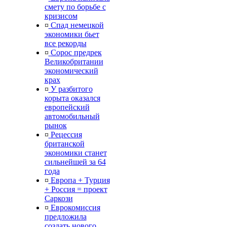
смету по борьбе с
кризисом
¤
Спад немецкой
экономики бьет
все рекорды
¤
Сорос предрек
Великобритании
экономический
крах
¤
У разбитого
корыта оказался
европейский
автомобильный
рынок
¤
Рецессия
британской
экономики станет
сильнейшей за 64
года
¤
Европа + Турция
+ Россия = проект
Саркози
¤
Еврокомиссия
предложила
создать нового