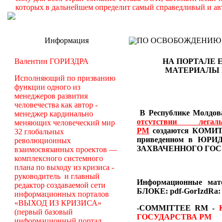
которых в дальнейшем определит самый справедливый и ав
Информация
ПО ОСВОБОЖДЕНИЮ РМ -
Валентин ГОРИЗДРА
НА ПОРТАЛЕ 
МАТЕРИАЛЫ
Исполняющий по призванию
функции одного из
менеджеров развития
человечества как автор -
В Республике Молдова
менеджер кардинально
отсутствии лег
меняющих человеческий мир
РМ
создаются
КОМИТЕ
32 глобальных
приведенном в Ю
революционных
ЗАХВАЧЕННОГО ГОС
взаимосвязанных проектов —
комплексного системного
плана по выходу из кризиса -
руководитель и главный
Информационные ма
редактор создаваемой сети
БЛОКЕ: pdf-GorIzdRa:
информационных порталов
«ВЫХОД ИЗ КРИЗИСА»
-COMMITTEE RM
-
(первый базовый
ГОСУДАРСТВА РМ
информационный портал