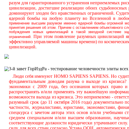
разум для гарантированного устранения неприемлемых ри
цивилизации, достигшие реализации обоих судьбоносных
доминируют злодеи без нравственных ограничений.
Судите
ядерной бомбы на любую планету во Вселенной в любое
применение высшим разумом именно ядерной бомбы огромной мощ
принятия решения об этом. Причем с оставлением объективного с
побуждения новых цивилизаций в такой звездной системе за
При этом появление разумных цивилизаций яв
ограничений.
эффективно управляемой машины времени) по космическим
цивилизаций.
3-й завет ГорИздРа - тестирование человечности элиты всех
Люди себя именуют HOMO SAPIENS SAPIENS. Но судите сам
фундаментальным доводам разума о выходе из кризиса?
экономики с 2009 года, без осознания которых право и 
распространять и/или применять эту важнейшую информа
возможности выхода из кризиса. Это неприемлемо - ответст
разумный срок (до 11 октября 2016 года) документально
частности, журналистами, юристами, экономистами, фина
спецкурса с зачетом автора этих основ и/или учебными с
среднем специальном и/или высшем образовании, научные
соответствующие должности юридически утрачивают силу. 
силу для всех стран согласно Устава ООН, автоматически 