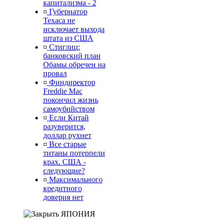
капитализма - 2
¤
Губернатор
Техаса не
исключает выхода
штата из США
¤
Стиглиц:
банковский план
Обамы обречен на
провал
¤
Финдиректор
Freddie Mac
покончил жизнь
самоубийством
¤
Если Китай
разуверится,
доллар рухнет
¤
Все старые
титаны потерпели
крах. США -
следующие?
¤
Максимального
кредитного
доверия нет
ЯПОНИЯ