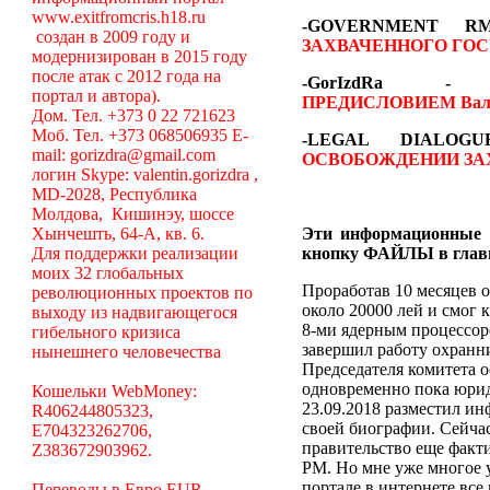
www.exitfromcris.h18.ru
-GOVERNMENT 
создан в 2009 году и
ЗАХВАЧЕННОГО ГОС
модернизирован в 2015 году
после атак с 2012 года на
-GorIzdRa
портал и автора).
ПРЕДИСЛОВИЕМ
Вал
Дом. Тел. +373 0 22 721623
Моб. Тел. +373 068506935 E-
-LEGAL DIALO
mail: gorizdra@gmail.com
ОСВОБОЖДЕНИИ ЗА
логин Skype: valentin.gorizdra ,
MD-2028, Республика
Молдова, Кишинэу, шоссе
Хынчешть, 64-А, кв. 6.
Эти информационные 
Для поддержки реализации
кнопку ФАЙЛЫ в глав
моих 32 глобальных
Проработав 10 месяцев о
революционных проектов по
около 20000 лей и смог 
выходу из надвигающегося
8-ми ядерным процессоро
гибельного кризиса
завершил работу охранни
нынешнего человечества
Председателя комитета 
одновременно пока юрид
Кошельки WebMoney:
23.09.2018 разместил ин
R406244805323,
своей биографии. Сейча
E704323262706,
правительство еще факт
Z383672903962.
РМ. Но мне уже многое у
портале в интернете вс
Переводы в Евро EUR