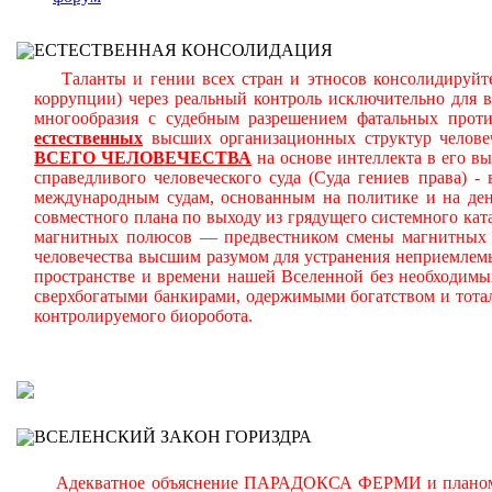
ЕСТЕСТВЕННАЯ КОНСОЛИДАЦИЯ
Таланты и гении всех стран и этносов консолидируйте
коррупции) через реальный контроль исключительно для 
многообразия с судебным разрешением фатальных прот
естественных
высших организационных структур челове
ВСЕГО ЧЕЛОВЕЧЕСТВА
на основе интеллекта в его в
справедливого человеческого суда (Суда гениев права) 
международным судам, основанным на политике и на день
совместного плана по выходу из грядущего системного ката
магнитных полюсов — предвестником смены магнитных п
человечества высшим разумом для устранения неприемлем
пространстве и времени нашей Вселенной без необходимы
сверхбогатыми банкирами, одержимыми богатством и тота
контролируемого биоробота.
В
ВСЕЛЕНСКИЙ ЗАКОН ГОРИЗДРА
Адекватное объяснение ПАРАДОКСА ФЕРМИ и планомерно