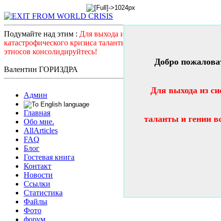
Подумайте над этим :
Для выхода из системного
катастрофического кризиса таланты и гении всех стран и
этносов консолидируйтесь!
Добро пожалова
Валентин ГОРИЗДРА
Для выхода из си
Админ
Главная
таланты и гении в
Обо мне.
AllArticles
FAQ
Блог
Гостевая книга
Контакт
Новости
Ссылки
Статистика
Файлы
Фото
форум