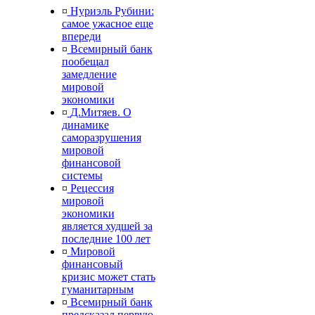
¤
Нуриэль Рубини:
самое ужасное еще
впереди
¤
Всемирный банк
пообещал
замедление
мировой
экономики
¤
Д.Митяев. О
динамике
саморазрушения
мировой
финансовой
системы
¤
Рецессия
мировой
экономики
является худшей за
последние 100 лет
¤
Мировой
финансовый
кризис может стать
гуманитарным
¤
Всемирный банк
предсказал первую