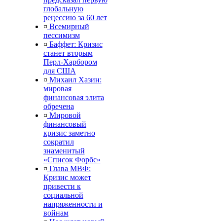
глобальную
рецессию за 60 лет
¤
Всемирный
пессимизм
¤
Баффет: Кризис
станет вторым
Перл-Харбором
для США
¤
Михаил Хазин:
мировая
финансовая элита
обречена
¤
Мировой
финансовый
кризис заметно
сократил
знаменитый
«Список Форбс»
¤
Глава МВФ:
Кризис может
привести к
социальной
напряженности и
войнам