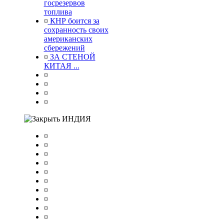
госрезервов
топлива
¤
КНР боится за
сохранность своих
американских
сбережений
¤
ЗА СТЕНОЙ
КИТАЯ ...
¤
¤
¤
¤
ИНДИЯ
¤
¤
¤
¤
¤
¤
¤
¤
¤
¤