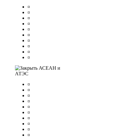
¤
¤
¤
¤
¤
¤
¤
¤
¤
¤
АСЕАН и
АТЭС
¤
¤
¤
¤
¤
¤
¤
¤
¤
¤