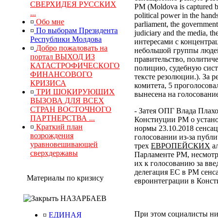
СВЕРХИДЕЯ РУССКИХ
РМ (Moldova is captured by
...
political power in the hand
¤
Обо мне
parliament, the government, 
¤
По выборам Президента
judiciary and the media, 
Республики Молдова
интересами с концентра
¤
Добро пожаловать на
небольшой группы людей
портал ВЫХОД ИЗ
правительство, политич
КАТАСТРОФИЧЕСКОГО
полицию, судебную сист
ФИНАНСОВОГО
тексте резолюции.). За
КРИЗИСА
комитета, 5 проголосова
¤
ТРИ ШОКИРУЮЩИХ
вынесена на голосование
ВЫЗОВА ДЛЯ ВСЕХ
СТРАН ВОСТОЧНОГО
- Затея ОПГ Влада Плах
ПАРТНЕРСТВА ...
Констиуции РМ о устано
¤
Краткий план
нормы 23.10.2018 сенса
возрождения
голосовании из-за публи
уравновешивающей
трех
ЕВРОПЕЙСКИХ
ал
сверхдержавы
Парламенте РМ, несмотр
их к голосованию за вв
делегация ЕС в РМ сенс
Материалы по кризису
евроинтеграции в Конс
НАЗАРБАЕВ
При этом социалисты ни
¤
ЕДИНАЯ