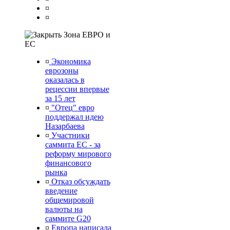
¤
¤
Зона ЕВРО и
ЕС
¤
Экономика
еврозоны
оказалась в
рецессии впервые
за 15 лет
¤
"Отец" евро
поддержал идею
Назарбаева
¤
Участники
саммита ЕС - за
реформу мирового
финансового
рынка
¤
Отказ обсуждать
введение
общемировой
валюты на
саммите G20
¤
Европа написала