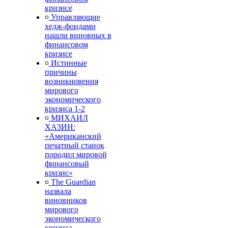
кризисе
¤
Управляющие
хедж-фондами
нашли виновных в
финансовом
кризисе
¤
Истинные
причины
возникновения
мирового
экономического
кризиса 1-2
¤
МИХАИЛ
ХАЗИН:
«Американский
печатный станок
породил мировой
финансовый
кризис»
¤
The Guardian
назвала
виновников
мирового
экономического
кризиса