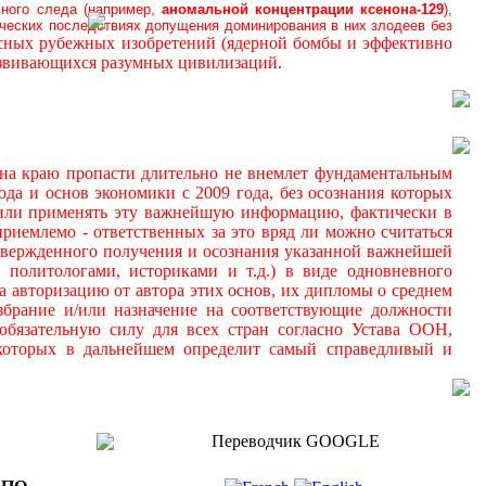
вного следа (например,
аномальной
концентрации ксенона-129
),
ических последствиях допущения доминирования в них злодеев без
осных рубежных изобретений (ядерной бомбы и эффективно
азвивающихся разумных цивилизаций.
а краю пропасти длительно не внемлет фундаментальным
да и основ экономики с 2009 года, без осознания которых
 и/или применять эту важнейшую информацию, фактически в
иемлемо - ответственных за это вряд ли можно считаться
дтвержденного получения и осознания указанной важнейшей
 политологами, историками и т.д.) в виде одновневного
а авторизацию от автора этих основ, их дипломы о среднем
збрание и/или назначение на соответствующие должности
обязательную силу для всех стран согласно Устава ООН,
 которых в дальнейшем определит самый справедливый и
Переводчик GOOGLE