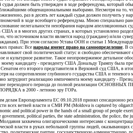
 судья должен быть утвержден в ходе референдума, который об
 ближайшими общенациональными выборами. Несмотря на то, чт
жизненно, раз в десять лет каждый судья должен получить у на
лномочий в ходе всеобщего референдума.
Мною специально ране
основание нелегальности неизбрания народом апелляционных су
в США и в многих других странах, в которых установлено разде
но, что источником власти является народ (граждане) и/или суве
ажданам). При этом согласно Устава ООН и статьи 1 Междунардн
ких правах:
Все
народы имеют право на самоопределение
. В с
анавливают свой политический статус и свободно обеспечивают 
ое и культурное развитие.
Такое неопровержимое детальное обо
ом моему кандидату - президенту США Дональду Трампу была пр
 Сенатом его второго представителя в Верховнй суд США, в ито
мотря на сопротивление глубинного гсударства США и теневого 
езно затруднит реализацию импичмента моему кандидату - Пре
чение переходного периода до полной реализации ОСНОВНЫ
ЯДКА в 2000 - летнюю эру ГОРа.
ым делам Европарламента ЕС 09.10.2018 принял сенсационно ре
и всех ветвей власти и СМИ РМ (Moldova is captured by oligarchic
nomic and political power in the hands of a small group of people exert
 government, political parties, the state administration, the police, the j
. - «Молдавия захвачена олигархическими интересами с концентрац
ческой власти в руках небольшой группы людей, оказывающих с
ьство, политические партии, государственную администрацию, 