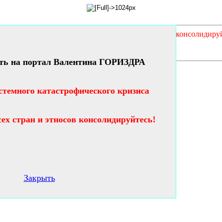
кого кризиса таланты и гении всех стран и этносов консолидиру
ть на портал Валентина ГОРИЗДРА
стемного катастрофического кризиса
сех стран и этносов консолидируйтесь!
Закрыть