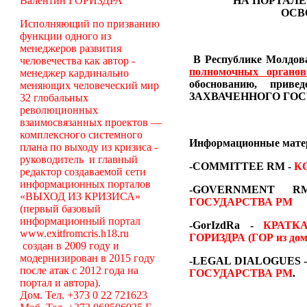
Валентин ГОРИЗДРА
НА ПОРТАЛЕ
ОСВ
Исполняющий по призванию
функции одного из
менеджеров развития
В Республике Молдова
человечества как автор -
полномочных органо
менеджер кардинально
обоснованию, пр
меняющих человеческий мир
ЗАХВАЧЕННОГО ГОС
32 глобальных
революционных
взаимосвязанных проектов —
комплексного системного
Информационные мат
плана по выходу из кризиса -
руководитель и главный
-COMMITTEE RM
-
К
редактор создаваемой сети
информационных порталов
-GOVERNMENT
«ВЫХОД ИЗ КРИЗИСА»
ГОСУДАРСТВА РМ
(первый базовый
информационный портал
-GorIzdRa -
КРАТК
www.exitfromcris.h18.ru
ГОРИЗДРА (ГОР из дом
создан в 2009 году и
модернизирован в 2015 году
-LEGAL DIALOGUES 
после атак с 2012 года на
ГОСУДАРСТВА РМ
.
портал и автора).
Дом. Тел. +373 0 22 721623