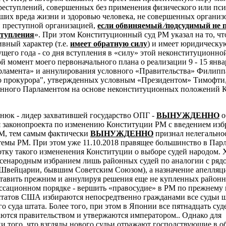
преступлений, совершенных без применения физического или пс
ших вреда жизни и здоровью человека, не совершенных органи
 преступной организацией,
если обвиняемый ⁄подсудимый не 
ступления
». При этом Конституционный суд РМ указал на то, чт
вный характер (т.е.
имеет обратную силу
) и имеет юридическую
кущего года - со дня вступления в «силу» этой неконституционно
й момент моего первоначального плана о реализации 9 - 15 янва
рламента» и аннулирования условного «Правительства» Филипп
о прокурора", утвержденных условным «Президентом» Тимофти
анного Парламентом на основе неконституционных положений 
тнюк - лидер захватившей государство ОПГ -
ВЫНУЖДЕННО
о
 законопроекта по изменению Конституции РМ с введением изб
М, тем самым фактически
ВЫНУЖДЕННО
признал нелегально
емы РМ. При этом уже 11.10.2018 правящее большинство в Пар
отку такого измененения Конституции о выборе судей народом. 
всенародным избранием лишь районных судей по аналогии с ряд
 Швейцарии, бывшим Советским Союзом), а назначение апелля
ставить прежним и аннулируя решения еще не купленных районн
ссационном порядке - вершить «правосудие» в РМ по прежнему 
 штатов США избираются непосредтвенно гражданами все судьи ш
о суда штата. Более того, при этом в
Японии все пятнадцать суд
ются правительством и утвержаются императором.. Однако для
и того, что взгляды нового судьи отражают господствующие в о