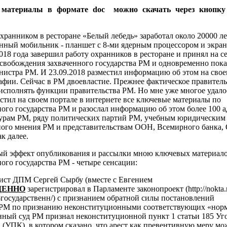
 материалы в формате doc можно скачать через кноп
хранником в ресторане «Белый лебедь» заработал около 20000 ле
енный мобильник - планшет с 8-ми ядерным процессором и экра
018 года завершил работу охранников в ресторане и принял на 
освобождения захваченного государства РМ и одновременно пок
нистра РМ. И 23.09.2018 разместил информацию об этом на свое
афии. Сейчас в РМ двоевластие. Прежнее фактическое правител
исполнять функции правительства РМ. Но мне уже многое удалос
естил на своем портале в интернете все ключевые материалы по
ого государства РМ и разослал информацию об этом более 100 а
урам РМ, ряду политических партий РМ, учебным юридическим
ого мнения РМ и представительствам ООН, Всемирного банка,
к далее.
ый эффект опубликования и рассылки мною ключевых материало
ого государства РМ - четыре сенсации:
рист ДПМ Сергей Сырбу (вместе с Евгением
ЕННО
зарегистрировал в Парламенте законопроект (http://nokta
государственн/) с признанием обратной силы постановлений
 РМ по признанию неконституционными соответствующих «нор
нный суд РМ признал неконституционной пункт 1
статьи 185 Уг
 (УПК), в котором сказано, что арест как превентивную меру м