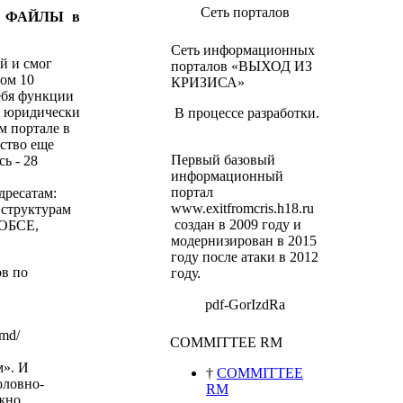
Сеть порталов
ку ФАЙЛЫ в
Сеть информационных
й и смог
порталов «ВЫХОД ИЗ
ном 10
КРИЗИСА»
себя функции
а юридически
В процессе разработки.
м портале в
ьство еще
Первый базовый
ь - 28
информационный
портал
дресатам:
www.exitfromcris.h18.ru
 структурам
создан в 2009 году и
 ОБСЕ,
модернизирован в 2015
году после атаки в 2012
в по
году.
pdf-GorIzdRa
.md/
COMMITTEE RM
м».
И
†
COMMITTEE
оловно-
RM
ожно