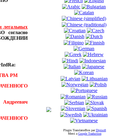
Ы
ПО
и легальных
 согласно
БОЖДЕНИИ
IzdRa:
ТВА РМ
АЧЕННОГО
 Андреевич
ВАЧЕННОГО
Plugin TranslatorBox par
Dipisoft
Merci а
Google Traduction