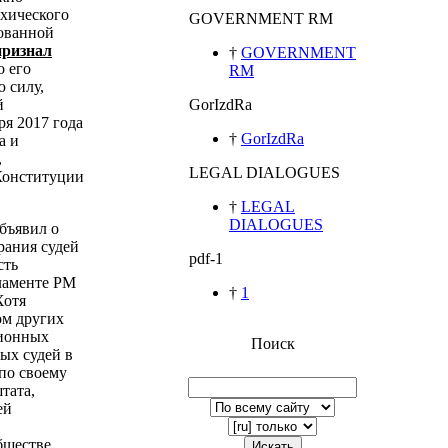
ихического
GOVERNMENT RM
зованной
признал
†
GOVERNMENT
о его
RM
 силу,
й
GorIzdRa
ря 2017 года
†
GorIzdRa
а и
,
LEGAL DIALOGUES
Конституции
†
LEGAL
DIALOGUES
бъявил о
рания судей
pdf-1
сть
ламенте РМ
†
1
Хотя
ом других
ционных
Поиск
ых судей в
по своему
тата,
ей
бществе
Искать