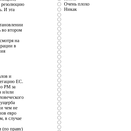
Очень плохо
За резолюцию
Никак
. И эта
становлении
 во втором
смотря на
грации в
ния
алов и
легацию ЕС.
во РМ за
в и/или
ловеческого
 ущерба
и чем не
нов евро
м, в случае
 (по праву)