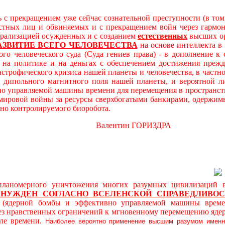
 с прекращением уже сейчас сознательной преступности (в то
остных лиц и обвиняемых и с прекращением войн через гарм
трализацией осужденных и с созданием
естественных
высших ор
АЗВИТИЕ ВСЕГО ЧЕЛОВЕЧЕСТВА
на основе интеллекта в
ого человеческого суда (Суда гениев права) - в дополнение 
а политике и на деньгах с обеспечением достижения прежде
астрофического кризиса нашей планеты и человечества, в част
дипольного магнитного поля нашей планеты, и вероятной л
о управляемой машины времени для перемещения в пространст
 мировой войны за ресурсы сверхбогатыми банкирами, одержимы
вно контролируемого биоробота.
алентин ГОРИЗДРА
ерного уничтожения многих разумных цивилизаций в ви
ЫНУЖДЕН
СОГЛАСНО ВСЕЛЕНСКОЙ СПРАВЕДЛИВОС
й (ядерной бомбы и эффективно управляемой машины време
без нравственных ограничений к мгновенному перемещению яде
ле времени.
Наиболее вероятно применение высшим разумом именн