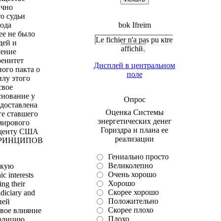
ычно
о судьи
рода
bok Ifreim
е не было
Le fichier n'a pas pu кtre
дей и
affichй.
ление
ренитет
Дисплей в центральном
ого пакта о
поле
илу этого
свое
снование у
Опрос
едоставлена
Оценка Системы
ге ставшего
энергетических денег
мирового
Гориздра и плана ее
зиденту США
реализации
Х ПРИНЦИПОВ
Гениально просто
Великолепно
зкую
Очень хорошо
 interests
Хорошо
ing their
Скорее хорошо
udiciary and
Положительно
ией
Скорее плохо
вое влияние
Плохо
полицию,