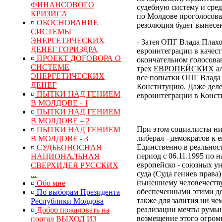
ФИНАНСОВОГО
судебную систему и сре
КРИЗИСА
по Молдове проголосовал
¤
ОБОСНОВАНИЕ
резолюция будет вынесен
СИСТЕМЫ
ЭНЕРГЕТИЧЕСКИХ
- Затея ОПГ Влада Плах
ДЕНЕГ ГОРИЗДРА
евроинтеграции в качес
¤
ПРОЕКТ ДОГОВОРА О
окончательном голосован
СИСТЕМЕ
трех
ЕВРОПЕЙСКИХ
ал
ЭНЕРГЕТИЧЕСКИХ
все попытки ОПГ Влада 
ДЕНЕГ
Конституцию. Даже деле
¤
ПЫТКИ НАД ГЕНИЕМ
евроинтеграции в Конс
В МОЛДОВЕ - 1
¤
ПЫТКИ НАД ГЕНИЕМ
В МОЛДОВЕ – 2
При этом социалисты ни
¤
ПЫТКИ НАД ГЕНИЕМ
либерал - демократов к 
В МОЛДОВЕ - 3
Единственно в реальнос
¤
СУДЬБОНОСНАЯ
период с 06.11.1995 по 
НАЦИОНАЛЬНАЯ
европейско - союзных у
СВЕРХИДЕЯ РУССКИХ
суда (Суда гениев права
...
нынешнему человечеств
¤
Обо мне
обеспеченными этими до
¤
По выборам Президента
также для залития ни ч
Республики Молдова
реализации мечты румын
¤
Добро пожаловать на
возмещение
этого
огром
портал ВЫХОД ИЗ