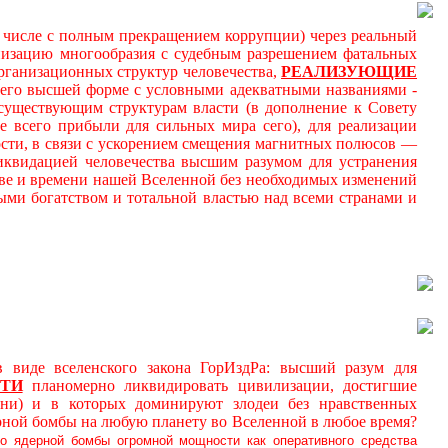
м числе с полным прекращением коррупции) через реальный
онизацию многообразия с судебным разрешением фатальных
ганизационных структур человечества,
РЕАЛИЗУЮЩИЕ
 его высшей форме с условными адекватными названиями -
к существующим структурам власти (в дополнение к Совету
 всего прибыли для сильных мира сего), для реализации
ности, в связи с ускорением смещения магнитных полюсов —
иквидацией человечества высшим разумом для устранения
ве и времени нашей Вселенной без необходимых изменений
ми богатством и тотальной властью над всеми странами и
де вселенского закона ГорИздРа: высший разум для
ТИ
планомерно ликвидировать цивилизации, достигшие
ни) и в которых доминируют злодеи без нравственных
рной бомбы на любую планету во Вселенной в любое время?
о ядерной бомбы огромной мощности как оперативного средства