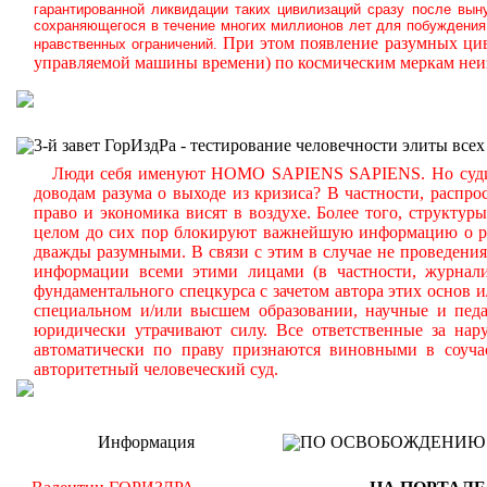
гарантированной ликвидации таких цивилизаций сразу после вын
сохраняющегося в течение многих миллионов лет для побуждения 
При этом появление разумных цив
нравственных ограничений.
управляемой машины времени) по космическим меркам неиз
3-й завет ГорИздРа - тестирование человечности элиты всех
Люди себя именуют HOMO SAPIENS SAPIENS. Но судите с
доводам разума о выходе из кризиса? В частности, распр
право и экономика висят в воздухе. Более того, структу
целом до сих пор блокируют важнейшую информацию о реа
дважды разумными. В связи с этим в случае не проведени
информации всеми этими лицами (в частности, журналис
фундаментального спецкурса с зачетом автора этих основ 
специальном и/или высшем образовании, научные и педа
юридически утрачивают силу. Все ответственные за нар
автоматически по праву признаются виновными в соуча
авторитетный человеческий суд.
Информация
ПО ОСВОБОЖДЕНИЮ РМ -