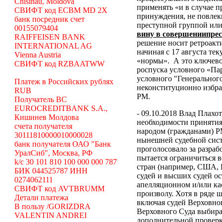
Chisinau, Moldova
применять «и в случае 
СВИФТ код ECBM MD 2X
принуждения, не повлек
банк посредник счет
преступной группой или
00155079404
вину в совершениипре
RAIFFEISEN BANK
решение носит ретроакти
INTERNATIONAL AG
начиная с 17 августа те
Vienna Austria
«нормы».
А это ключево
СВИФТ код RZBAATWW
роспуска условного «Па
условного "Генеральног
Платеж в Российских рублях
неконституционно избр
RUB
РМ.
Получатель BC
EUROCREDITBANK S.A.,
- 09.10.2018 Влад Плахо
Кишинев Молдова
необходимости принятия
счета получателя
народом (гражданами) Р
30111810000010000028
нынешней судебной сист
банк получателя ОАО "Банк
проголосовало за разраб
УралСиб", Москва, РФ
пытается ограничиться 
k/c 30 101 810 100 000 000 787
стран (например, США,
БИК 044525787 ИНН
судей и высших судей о
0274062111
апелляционном и/или ка
СВИФТ код AVTBRUMM
произволу. Хотя в ряде
Детали платежа
включая судей Верховног
В пользу /GORIZDRA
Верховного Суда выбира
VALENTIN ANDREI
дополнительной проверк