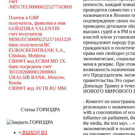
счет
ценности, каждый новый
/MD17EC000000225277163691
проводится совместно с
назначаются в Японии по
Платеж в GBP
подтверждение своих по
получатель, фамилия и имя
приведено детальное об
GORIZDRA VALENTIN
высших судей и в РМ и 
счет получателя
властей и/или установле
MD81EC000002252571611229
принадлежит народу (гр
банк получателя BC
гражданских и политиче
EUROCREDITBANK S.A.,
права они свободно уст
Chisinau, Moldova
экономическое, социальн
СВИФТ код ECBM MD 2X
меня в резерве. При эт
банк посредник счет
возможность назначения
30111826800012000061
его Председателем. нес
URALSIB BANK, Moscow,
правительства.Это серь
Russia
Дональду Трампу в те
СВИФТ код AVTB RU MM
НОВОГО МИРОВОГО ПОР
- Комитет по иностранн
резолюцию о захваченност
Статьи ГОРИЗДРА
with a concentration of eco
influence on parliament, the
ГОРИЗДРА
the media, the text says
экономической и полити
¤
ВЫХОД ИЗ
на парламент, правител