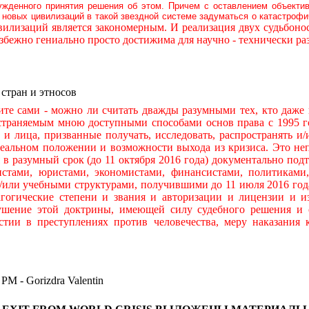
ужденного принятия решения об этом. Причем с оставлением объекти
новых цивилизаций в такой звездной системе задуматься о катастроф
илизаций является закономерным. И реализация двух судьбон
бежно гениально просто достижима для научно - технически р
 стран и этносов
ами - можно ли считать дважды разумными тех, кто даже н
остраняемым мною доступными способами основ права с 1995 го
ры и лица, призванные получать, исследовать, распространять
льном положении и возможности выхода из кризиса. Это непр
я в разумный срок (до 11 октября 2016 года) документально по
тами, юристами, экономистами, финансистами, политиками,
и/или учебными структурами, получившими до 11 июля 2016 год
гогические степени и звания и авторизации и лицензии и и
ушение этой доктрины, имеющей силу судебного решения и 
стии в преступлениях против человечества, меру наказания
 Gorizdra Valentin