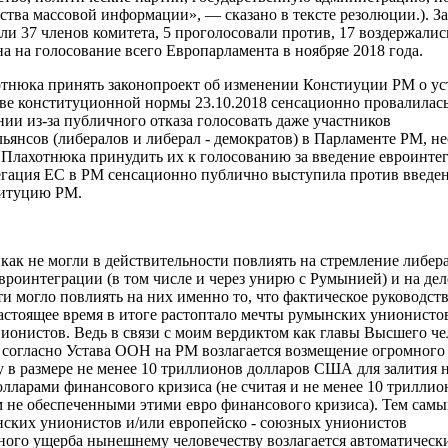
дства массовой информации», — сказано в тексте резолюции.). 
и 37 членов комитета, 5 проголосовали против, 17 воздержались
а на голосование всего Европарламента в ноябряе 2018 года.
отнюка принять законопроект об изменении Констиуции РМ о у
тве конституционной нормы 23.10.2018 сенсационно провалилась
ии из-за публичного отказа голосовать даже участников
ьянсов (либералов и либерал - демократов) в Парламенте РМ, не
Плахотнюка принудить их к голосованию за введение евроинте
гация ЕС в РМ сенсационно публично выступила против введе
титуцию РМ.
как не могли в действительности повлиять на стремление либер
евроинтеграции (в том числе и через унирю с Румынией) и на де
ти могло повлиять на них именно
то, что
фактическое руководст
настоящее время в итоге растоптало мечты румынских унионисто
нионистов.
Ведь в связи с моим вердиктом
как главы Высшего че
) согласно Устава ООН
на РМ
возлагается
возмещение
огромного
у
в размере не менее 10 триллионов долларов США для залития н
лларами финансового кризиса (не считая и не менее 10 триллио
ем не обеспеченными этими евро финансового кризиса).
Тем самы
ских унионистов и/или европейско - союзных унионистов
ного ущерба нынешнему человечеству возлагается автоматически