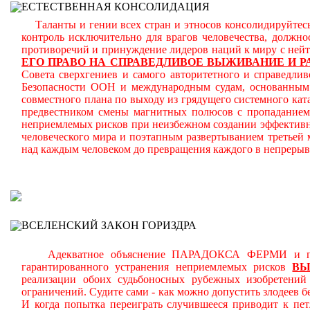
ЕСТЕСТВЕННАЯ КОНСОЛИДАЦИЯ
Таланты и гении всех стран и этносов консолидируйтесь
контроль исключительно для врагов человечества, должн
противоречий и принуждение лидеров наций к миру с ней
ЕГО ПРАВО НА СПРАВЕДЛИВОЕ ВЫЖИВАНИЕ И Р
Совета сверхгениев и самого авторитетного и справедлив
Безопасности ООН и международным судам, основанным н
совместного плана по выходу из грядущего системного кат
предвестником смены магнитных полюсов с пропаданием 
неприемлемых рисков при неизбежном создании эффективн
человеческого мира и поэтапным развертыванием третьей
над каждым человеком до превращения каждого в непреры
В
ВСЕЛЕНСКИЙ ЗАКОН ГОРИЗДРА
Адекватное объяснение ПАРАДОКСА ФЕРМИ и планом
гарантированного устранения неприемлемых рисков
В
реализации обоих судьбоносных рубежных изобретени
ограничений.
Судите сами - как можно допустить злодеев 
И когда попытка переиграть случившееся приводит к пет