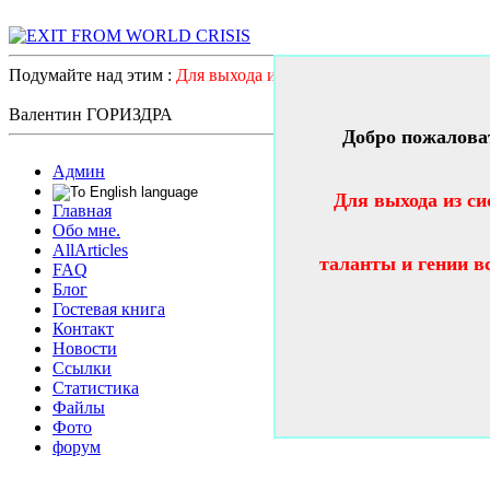
Подумайте над этим :
Для выхода из системного катастрофичес
Валентин ГОРИЗДРА
Добро пожалова
Админ
Для выхода из си
Главная
Обо мне.
AllArticles
таланты и гении в
FAQ
Блог
Гостевая книга
Контакт
Новости
Ссылки
Статистика
Файлы
Фото
форум