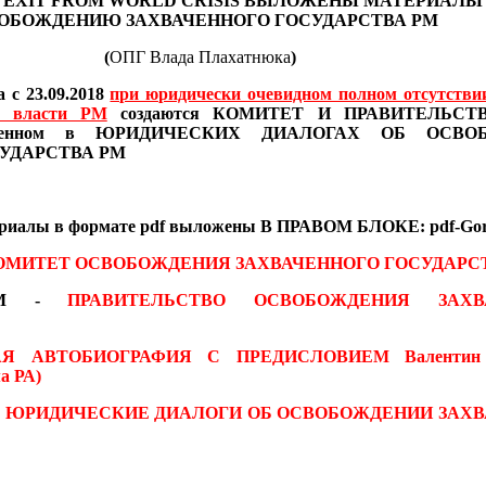
 EXIT FROM WORLD CRISIS
ВЫЛОЖЕНЫ МАТЕРИАЛ
ОБОЖДЕНИЮ ЗАХВАЧЕННОГО ГОСУДАРСТВА РМ
(
ОПГ Влада Плахатнюка
)
 с 23.09.2018
при юридически очевидном полном отсутстви
в власти РМ
создаются
КОМИТЕТ И ПРАВИТЕЛЬСТВО
иведенном в ЮРИДИЧЕСКИХ ДИАЛОГАХ
ОБ ОСВО
УДАРСТВА РМ
ериалы
в формате pdf
выложены В ПРАВОМ БЛОКЕ: pdf-Gor
ОМИТЕТ ОСВОБОЖДЕНИЯ ЗАХВАЧЕННОГО ГОСУДАРС
 RM -
ПРАВИТЕЛЬСТВО ОСВОБОЖДЕНИЯ ЗАХВ
АЯ АВТОБИОГРАФИЯ С ПРЕДИСЛОВИЕМ
Валентин
а РА)
-
ЮРИДИЧЕСКИЕ ДИАЛОГИ ОБ ОСВОБОЖДЕНИИ ЗАХ