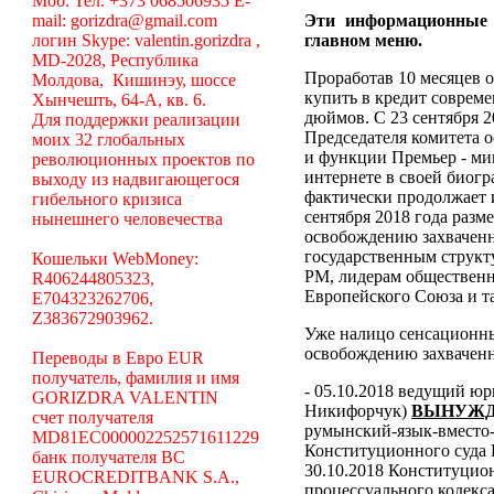
Моб. Тел. +373 068506935 E-
mail: gorizdra@gmail.com
Эти информационные
логин Skype: valentin.gorizdra ,
главном меню.
MD-2028, Республика
Проработав 10 месяцев о
Молдова, Кишинэу, шоссе
купить в кредит соврем
Хынчешть, 64-А, кв. 6.
дюймов. С 23 сентября 2
Для поддержки реализации
Председателя комитета 
моих 32 глобальных
и функции Премьер - ми
революционных проектов по
интернете в своей биогр
выходу из надвигающегося
фактически продолжает 
гибельного кризиса
сентября 2018 года разм
нынешнего человечества
освобождению захваченн
государственным структ
Кошельки WebMoney:
РМ, лидерам общественн
R406244805323,
Европейского Союза и та
E704323262706,
Z383672903962.
Уже налицо сенсационн
освобождению захваченн
Переводы в Евро EUR
получатель, фамилия и имя
- 05.10.2018 ведущий ю
GORIZDRA VALENTIN
Никифорчук)
ВЫНУЖД
счет получателя
румынский-язык-вместо-
MD81EC000002252571611229
Конституционного суда
банк получателя BC
30.10.2018 Конституцио
EUROCREDITBANK S.A.,
процессуального кодекса